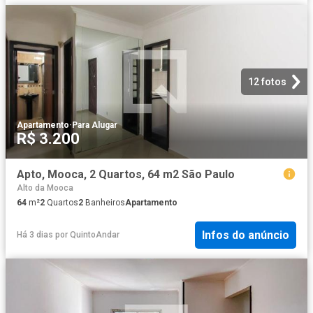
12 fotos
Apartamento
·
Para Alugar
R$ 3.200
Apto, Mooca, 2 Quartos, 64 m2 São Paulo
Alto da Mooca
64
m²
2
Quartos
2
Banheiros
Apartamento
Infos do anúncio
Há 3 dias
por
QuintoAndar