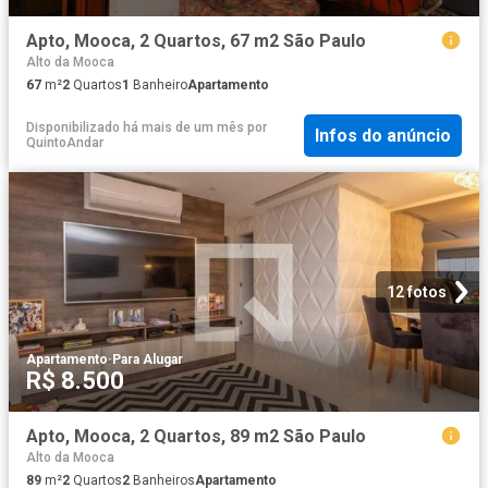
Apto, Mooca, 2 Quartos, 67 m2 São Paulo
Alto da Mooca
67
m²
2
Quartos
1
Banheiro
Apartamento
Disponibilizado há mais de um mês
por
Infos do anúncio
QuintoAndar
12 fotos
Apartamento
·
Para Alugar
R$ 8.500
Apto, Mooca, 2 Quartos, 89 m2 São Paulo
Alto da Mooca
89
m²
2
Quartos
2
Banheiros
Apartamento