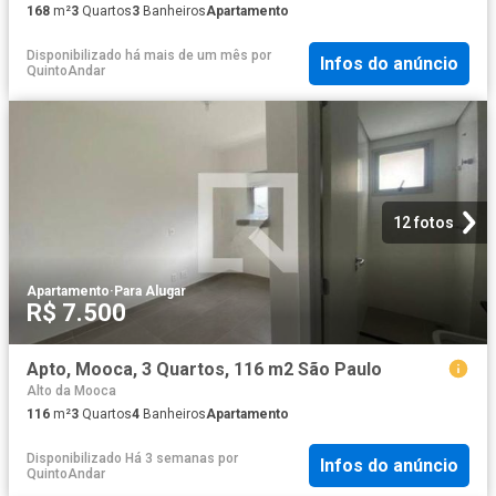
168
m²
3
Quartos
3
Banheiros
Apartamento
Disponibilizado há mais de um mês
por
Infos do anúncio
QuintoAndar
12 fotos
Apartamento
·
Para Alugar
R$ 7.500
Apto, Mooca, 3 Quartos, 116 m2 São Paulo
Alto da Mooca
116
m²
3
Quartos
4
Banheiros
Apartamento
Disponibilizado Há 3 semanas
por
Infos do anúncio
QuintoAndar