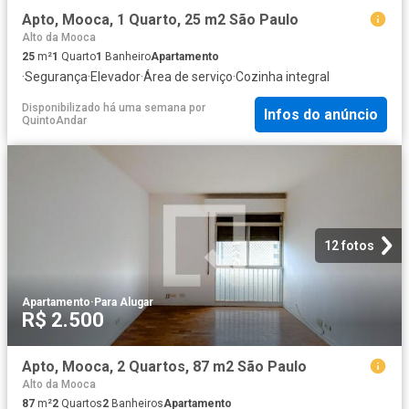
Apto, Mooca, 1 Quarto, 25 m2 São Paulo
Alto da Mooca
25
m²
1
Quarto
1
Banheiro
Apartamento
·
Segurança
·
Elevador
·
Área de serviço
·
Cozinha integral
Disponibilizado há uma semana
por
Infos do anúncio
QuintoAndar
12 fotos
Apartamento
·
Para Alugar
R$ 2.500
Apto, Mooca, 2 Quartos, 87 m2 São Paulo
Alto da Mooca
87
m²
2
Quartos
2
Banheiros
Apartamento