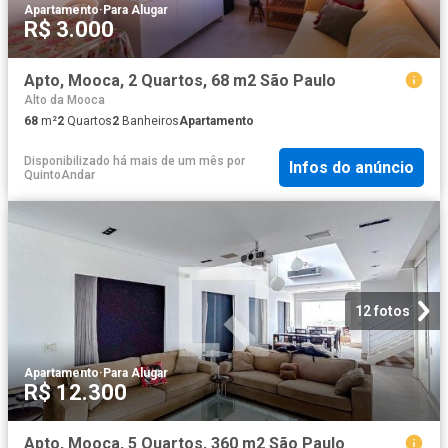
Apartamento
·
Para Alugar
R$ 3.000
Apto, Mooca, 2 Quartos, 68 m2 São Paulo
Alto da Mooca
68
m²
2
Quartos
2
Banheiros
Apartamento
Disponibilizado há mais de um mês
por
Infos do anúncio
QuintoAndar
12 fotos
Apartamento
·
Para Alugar
R$ 12.300
Apto, Mooca, 5 Quartos, 360 m2 São Paulo