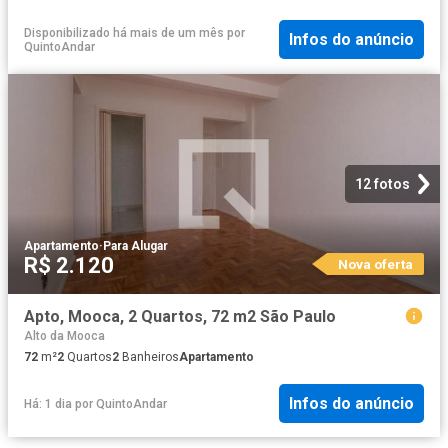
Disponibilizado há mais de um mês
por
Infos do anúncio
QuintoAndar
12 fotos
Apartamento
·
Para Alugar
R$ 2.120
Nova oferta
Apto, Mooca, 2 Quartos, 72 m2 São Paulo
Alto da Mooca
72
m²
2
Quartos
2
Banheiros
Apartamento
Infos do anúncio
Há: 1 dia
por
QuintoAndar