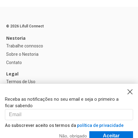
© 2026 Lifull Connect
Nestoria
Trabalhe connosco
Sobre o Nestoria
Contato
Legal
Termos de Uso
Política de privacidade
Política de Cookies
Receba as notificações no seu email e seja o primeiro a
ficar sabendo
Ajuda
FAQ
Ao subscrever aceito os termos da
política de privacidade
Nossos Parceiros
Filtrar e Classificar
Aceitar
Não, obrigado