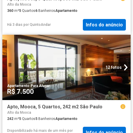
Alto da Mooca
360
m²
5
Quartos
6
Banheiros
Apartamento
Infos do anúncio
Há 3 dias
por
QuintoAndar
12 fotos
Apartamento
·
Para Alugar
R$ 7.500
Apto, Mooca, 5 Quartos, 242 m2 São Paulo
Alto da Mooca
242
m²
5
Quartos
5
Banheiros
Apartamento
Disponibilizado há mais de um mês
por
Infos do anúncio