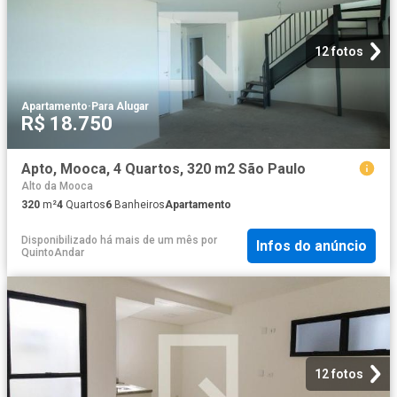
12 fotos
Apartamento
·
Para Alugar
R$ 18.750
Apto, Mooca, 4 Quartos, 320 m2 São Paulo
Alto da Mooca
320
m²
4
Quartos
6
Banheiros
Apartamento
Disponibilizado há mais de um mês
por
Infos do anúncio
QuintoAndar
12 fotos