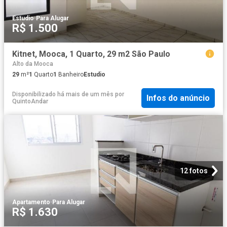
Estudio
·
Para Alugar
R$ 1.500
Kitnet, Mooca, 1 Quarto, 29 m2 São Paulo
Alto da Mooca
29
m²
1
Quarto
1
Banheiro
Estudio
Disponibilizado há mais de um mês
por
Infos do anúncio
QuintoAndar
12 fotos
Apartamento
·
Para Alugar
R$ 1.630