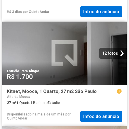
Infos do anúncio
Há 3 dias
por
QuintoAndar
12 fotos
Estudio
·
Para Alugar
R$ 1.700
Kitnet, Mooca, 1 Quarto, 27 m2 São Paulo
Alto da Mooca
27
m²
1
Quarto
1
Banheiro
Estudio
Disponibilizado há mais de um mês
por
Infos do anúncio
QuintoAndar