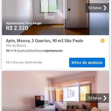
12 fotos
Apartamento
·
Para Alugar
R$ 2.320
Apto, Mooca, 3 Quartos, 90 m2 São Paulo
Alto da Mooca
90
m²
3
Quartos
2
Banheiros
Apartamento
Infos do anúncio
Há 3 dias
por
QuintoAndar
12 fotos