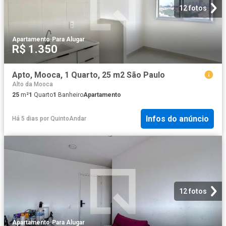
12 fotos
Apartamento
·
Para Alugar
R$ 1.350
Apto, Mooca, 1 Quarto, 25 m2 São Paulo
Alto da Mooca
25
m²
1
Quarto
1
Banheiro
Apartamento
Infos do anúncio
Há 5 dias
por
QuintoAndar
12 fotos
Apartamento
·
Para Alugar