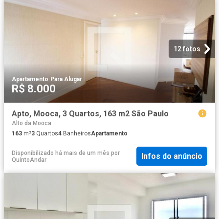
12 fotos
Apartamento
·
Para Alugar
R$ 8.000
Apto, Mooca, 3 Quartos, 163 m2 São Paulo
Alto da Mooca
163
m²
3
Quartos
4
Banheiros
Apartamento
Disponibilizado há mais de um mês
por
Infos do anúncio
QuintoAndar