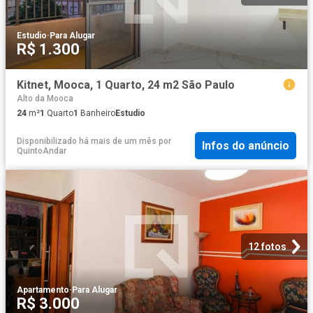
Estudio
·
Para Alugar
R$ 1.300
Kitnet, Mooca, 1 Quarto, 24 m2 São Paulo
Alto da Mooca
24
m²
1
Quarto
1
Banheiro
Estudio
Disponibilizado há mais de um mês
por
Infos do anúncio
QuintoAndar
12 fotos
Apartamento
·
Para Alugar
R$ 3.000