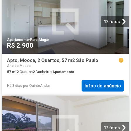
12 fotos
Apartamento
·
Para Alugar
R$ 2.900
Apto, Mooca, 2 Quartos, 57 m2 São Paulo
Alto da Mooca
57
m²
2
Quartos
2
Banheiros
Apartamento
Infos do anúncio
Há 3 dias
por
QuintoAndar
12 fotos