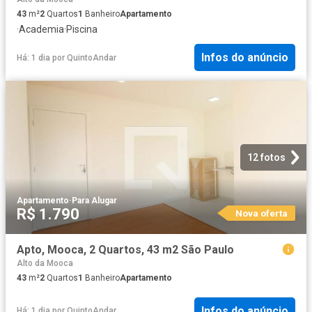
43
m²
2
Quartos
1
Banheiro
Apartamento
·
Academia
·
Piscina
Infos do anúncio
Há: 1 dia
por
QuintoAndar
12 fotos
Apartamento
·
Para Alugar
R$ 1.790
Nova oferta
Apto, Mooca, 2 Quartos, 43 m2 São Paulo
Alto da Mooca
43
m²
2
Quartos
1
Banheiro
Apartamento
Infos do anúncio
Há: 1 dia
por
QuintoAndar