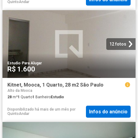
QuintoAndar
12 fotos
Estudio
·
Para Alugar
R$ 1.600
Kitnet, Mooca, 1 Quarto, 28 m2 São Paulo
Alto da Mooca
28
m²
1
Quarto
1
Banheiro
Estudio
Disponibilizado há mais de um mês
por
Infos do anúncio
QuintoAndar