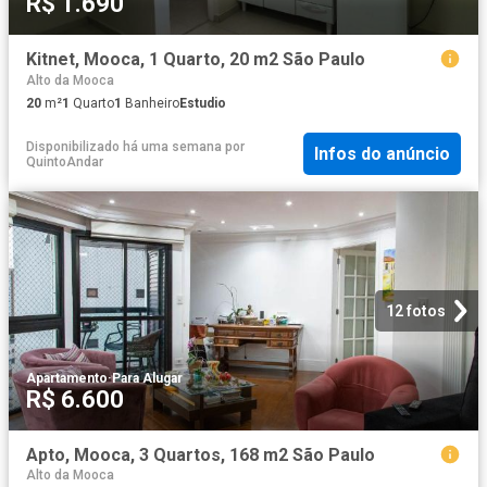
R$ 1.690
Kitnet, Mooca, 1 Quarto, 20 m2 São Paulo
Alto da Mooca
20
m²
1
Quarto
1
Banheiro
Estudio
Disponibilizado há uma semana
por
Infos do anúncio
QuintoAndar
12 fotos
Apartamento
·
Para Alugar
R$ 6.600
Apto, Mooca, 3 Quartos, 168 m2 São Paulo
Alto da Mooca