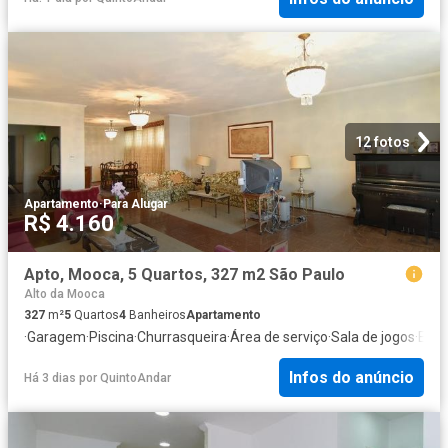
12 fotos
Apartamento
·
Para Alugar
R$ 4.160
Apto, Mooca, 5 Quartos, 327 m2 São Paulo
Alto da Mooca
327
m²
5
Quartos
4
Banheiros
Apartamento
·
Garagem
·
Piscina
·
Churrasqueira
·
Área de serviço
·
Sala de jogos
·
Elet
Infos do anúncio
Há 3 dias
por
QuintoAndar