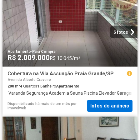
6 fotos
Apartamento
·
Para Comprar
R$ 2.009.000
R$ 10.045/m²
Cobertura na Vila Assunção Praia Grande/SP
Avenida Alberto Craveiro
200
m²
4
Quartos
1
Banheiro
Apartamento
·
Varanda
·
Segurança
·
Academia
·
Sauna
·
Piscina
·
Elevador
·
Garagem
·
C
Disponibilizado há mais de um mês
por
Infos do anúncio
Imovelweb