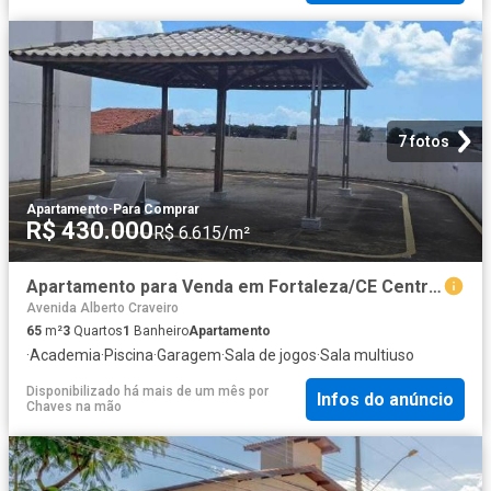
7 fotos
Apartamento
·
Para Comprar
R$ 430.000
R$ 6.615/m²
Apartamento para Venda em Fortaleza/CE Centro 3 Quartos
Avenida Alberto Craveiro
65
m²
3
Quartos
1
Banheiro
Apartamento
·
Academia
·
Piscina
·
Garagem
·
Sala de jogos
·
Sala multiuso
Disponibilizado há mais de um mês
por
Infos do anúncio
Chaves na mão