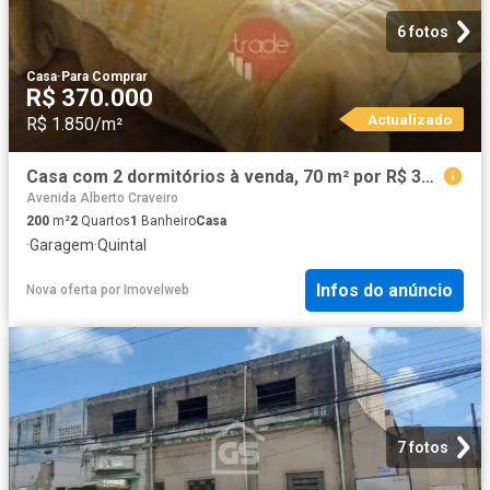
6 fotos
Casa
·
Para Comprar
R$ 370.000
Actualizado
R$ 1.850/m²
Casa com 2 dormitórios à venda, 70 m² por R$ 370.000,00 Jardim Florestan Fernandes Ribeirão Pret
Avenida Alberto Craveiro
200
m²
2
Quartos
1
Banheiro
Casa
·
Garagem
·
Quintal
Infos do anúncio
Nova oferta
por
Imovelweb
7 fotos