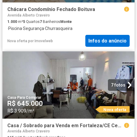
Chácara Condomínio Fechado Boituva
Avenida Alberto Craveiro
1.000
m²
5
Quartos
7
Banheiros
Monte
·
Piscina
·
Segurança
·
Churrasqueira
Infos do anúncio
Nova oferta
por
Imovelweb
7 fotos
Casa
·
Para Comprar
R$ 645.000
Nova oferta
R$ 3.909/m²
Casa / Sobrado para Venda em Fortaleza/CE Centro 4 Quartos
Avenida Alberto Craveiro