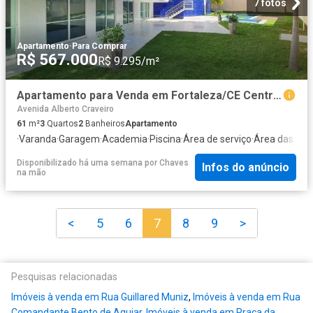
7 fotos
Apartamento
·
Para Comprar
R$ 567.000
R$ 9.295/m²
Apartamento para Venda em Fortaleza/CE Centro 3 Quartos
Avenida Alberto Craveiro
61
m²
3
Quartos
2
Banheiros
Apartamento
·
Varanda
·
Garagem
·
Academia
·
Piscina
·
Área de serviço
·
Área das cri
Disponibilizado há uma semana
por
Chaves
Infos do anúncio
na mão
<
5
6
7
8
9
>
Pesquisas relacionadas
Imóveis à venda em Rua Guillared Muniz
,
Imóveis à venda em Rua
Comandante Bento de Aguiar
,
Imóveis à venda em Praça da