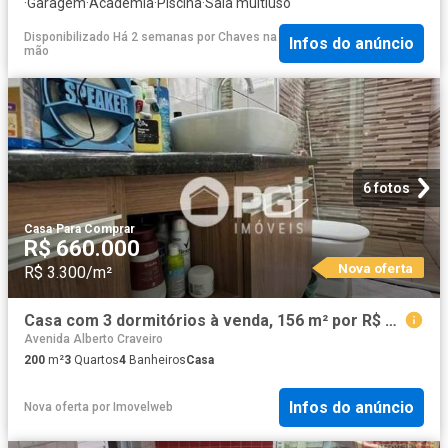
·
Garagem
·
Academia
·
Piscina
·
Sala multiuso
Disponibilizado Há 2 semanas
por
Chaves na
Infos do anúncio
mão
6 fotos
Casa
·
Para Comprar
R$ 660.000
Nova oferta
R$ 3.300/m²
Casa com 3 dormitórios à venda, 156 m² por R$ 660.000,00 Bonfim Paulista Ribeirão Preto/SP
Avenida Alberto Craveiro
200
m²
3
Quartos
4
Banheiros
Casa
Infos do anúncio
Nova oferta
por
Imovelweb