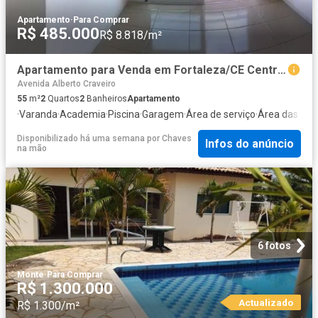
Apartamento
·
Para Comprar
R$ 485.000
R$ 8.818/m²
Apartamento para Venda em Fortaleza/CE Centro 2 Quartos
Avenida Alberto Craveiro
55
m²
2
Quartos
2
Banheiros
Apartamento
·
Varanda
·
Academia
·
Piscina
·
Garagem
·
Área de serviço
·
Área das cri
Disponibilizado há uma semana
por
Chaves
Infos do anúncio
na mão
6 fotos
Monte
·
Para Comprar
R$ 1.300.000
Actualizado
R$ 1.300/m²