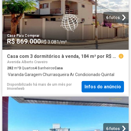
6 fotos
Casa
·
Para Comprar
R$ 869.000
R$ 3.081/m²
Casa com 3 dormitórios à venda, 184 m² por R$ 869.000,00 Jardim das Cerejeiras Atibaia/SP
Avenida Alberto Craveiro
282
m²
3
Quartos
4
Banheiros
Casa
·
Varanda
·
Garagem
·
Churrasqueira
·
Ar Condicionado
·
Quintal
Disponibilizado há mais de um mês
por
Infos do anúncio
Imovelweb
6 fotos