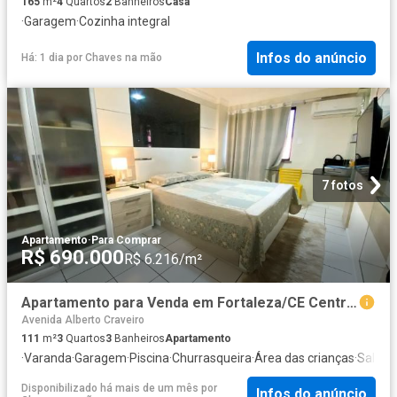
165
m²
4
Quartos
2
Banheiros
Casa
·
Garagem
·
Cozinha integral
Infos do anúncio
Há: 1 dia
por
Chaves na mão
7 fotos
Apartamento
·
Para Comprar
R$ 690.000
R$ 6.216/m²
Apartamento para Venda em Fortaleza/CE Centro 3 Quartos
Avenida Alberto Craveiro
111
m²
3
Quartos
3
Banheiros
Apartamento
·
Varanda
·
Garagem
·
Piscina
·
Churrasqueira
·
Área das crianças
·
Sala d
Disponibilizado há mais de um mês
por
Infos do anúncio