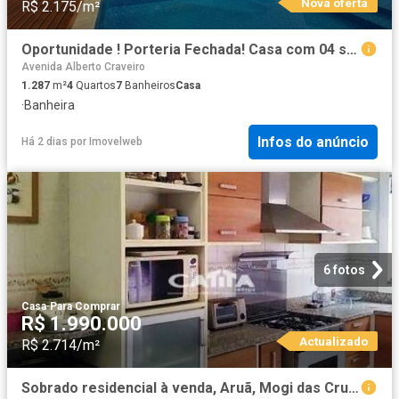
Nova oferta
R$ 2.175/m²
Oportunidade ! Porteria Fechada! Casa com 04 suites à venda, 462 m² por R$ 2.700.000 Parque d
Avenida Alberto Craveiro
1.287
m²
4
Quartos
7
Banheiros
Casa
·
Banheira
Infos do anúncio
Há 2 dias
por
Imovelweb
6 fotos
Casa
·
Para Comprar
R$ 1.990.000
Actualizado
R$ 2.714/m²
Sobrado residencial à venda, Aruã, Mogi das Cruzes SO13085