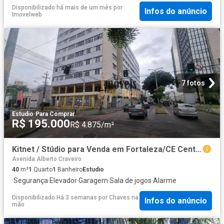
Disponibilizado há mais de um mês
por
Infos do anúncio
Imovelweb
7 fotos
Estudio
·
Para Comprar
R$ 195.000
R$ 4.875/m²
Kitnet / Stúdio para Venda em Fortaleza/CE Centro 1 Quartos
Avenida Alberto Craveiro
40
m²
1
Quarto
1
Banheiro
Estudio
·
Segurança
·
Elevador
·
Garagem
·
Sala de jogos
·
Alarme
Disponibilizado Há 3 semanas
por
Chaves na
Infos do anúncio
mão