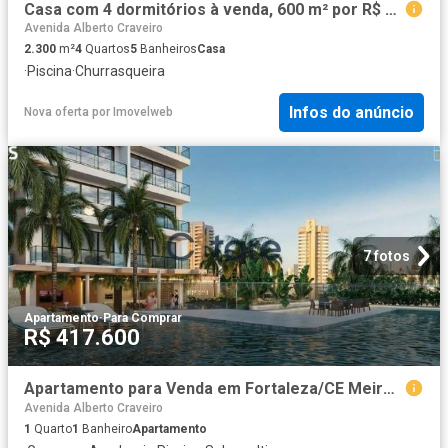
Casa com 4 dormitórios à venda, 600 m² por R$ 3.500.000,00 Condomínio City Castelo Itu/SP
Avenida Alberto Craveiro
2.300
m²
4
Quartos
5
Banheiros
Casa
·
Piscina
·
Churrasqueira
Infos do anúncio
Nova oferta
por
Imovelweb
7 fotos
Apartamento
·
Para Comprar
R$ 417.600
Apartamento para Venda em Fortaleza/CE Meireles 1 Quartos
Avenida Alberto Craveiro
1
Quarto
1
Banheiro
Apartamento