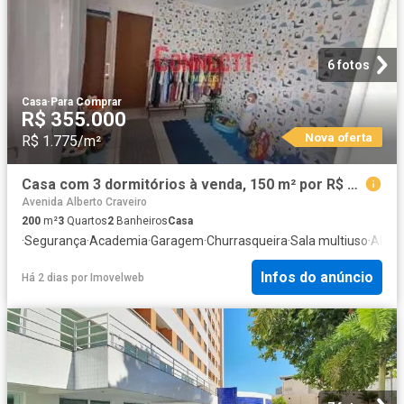
6 fotos
Casa
·
Para Comprar
R$ 355.000
Nova oferta
R$ 1.775/m²
Casa com 3 dormitórios à venda, 150 m² por R$ 355.000,00 Jardim Florestan Fernandes Ribeirão Pre
Avenida Alberto Craveiro
200
m²
3
Quartos
2
Banheiros
Casa
·
Segurança
·
Academia
·
Garagem
·
Churrasqueira
·
Sala multiuso
·
Alar
Infos do anúncio
Há 2 dias
por
Imovelweb