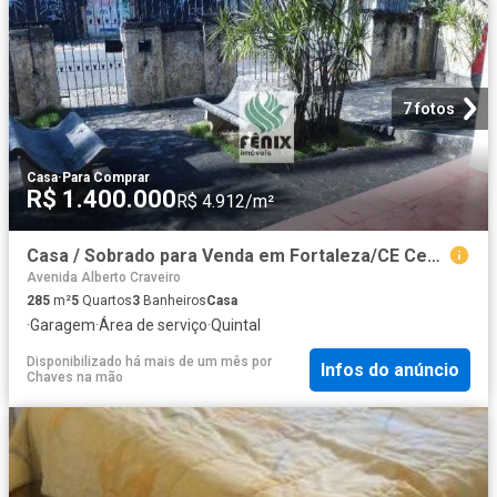
7 fotos
Casa
·
Para Comprar
R$ 1.400.000
R$ 4.912/m²
Casa / Sobrado para Venda em Fortaleza/CE Centro 5 Quartos
Avenida Alberto Craveiro
285
m²
5
Quartos
3
Banheiros
Casa
·
Garagem
·
Área de serviço
·
Quintal
Disponibilizado há mais de um mês
por
Infos do anúncio
Chaves na mão