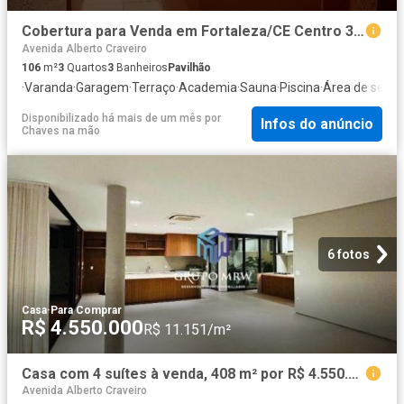
Cobertura para Venda em Fortaleza/CE Centro 3 Quartos
Avenida Alberto Craveiro
106
m²
3
Quartos
3
Banheiros
Pavilhão
·
Varanda
·
Garagem
·
Terraço
·
Academia
·
Sauna
·
Piscina
·
Área de servi
Disponibilizado há mais de um mês
por
Infos do anúncio
Chaves na mão
6 fotos
Casa
·
Para Comprar
R$ 4.550.000
R$ 11.151/m²
Casa com 4 suítes à venda, 408 m² por R$ 4.550.000 Condomínio Mont Blanc Sorocaba/SP
Avenida Alberto Craveiro