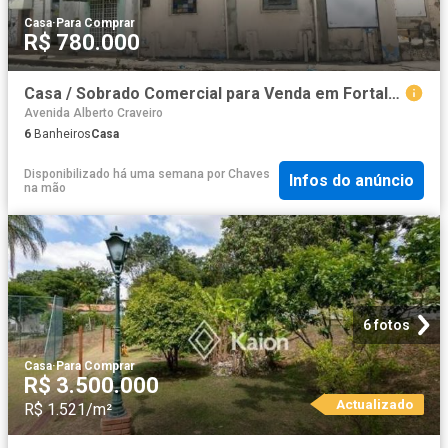
Casa
·
Para Comprar
R$ 780.000
Casa / Sobrado Comercial para Venda em Fortaleza/CE Centro
Avenida Alberto Craveiro
6
Banheiros
Casa
Disponibilizado há uma semana
por
Chaves
Infos do anúncio
na mão
6 fotos
Casa
·
Para Comprar
R$ 3.500.000
Actualizado
R$ 1.521/m²