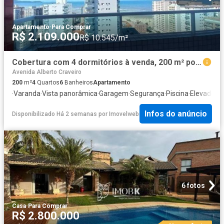
Apartamento
·
Para Comprar
R$ 2.109.000
R$ 10.545/m²
Cobertura com 4 dormitórios à venda, 200 m² por R$ 2.109.000,00 Ocian Praia Grande/SP
Avenida Alberto Craveiro
200
m²
4
Quartos
6
Banheiros
Apartamento
·
Varanda
·
Vista panorâmica
·
Garagem
·
Segurança
·
Piscina
·
Elevador
·
Á
Infos do anúncio
Disponibilizado Há 2 semanas
por
Imovelweb
6 fotos
Casa
·
Para Comprar
R$ 2.800.000