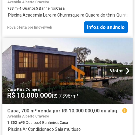
Avenida Alberto Craveiro
733
m²
4
Quartos
5
Banheiros
Casa
·
Piscina
·
Academia
·
Lareira
·
Churrasqueira
·
Quadra de tênis
·
Quintal
·
A
Infos do anúncio
Nova oferta
por
Imovelweb
6 fotos
Casa
·
Para Comprar
R$ 10.000.000
R$ 7.396/m²
Casa, 700 m² venda por R$ 10.000.000,00 ou aluguel por R$ 52.841,67/mês Fazenda Dona Carolina
Avenida Alberto Craveiro
1.352
m²
5
Quartos
6
Banheiros
Casa
·
Piscina
·
Ar Condicionado
·
Sala multiuso