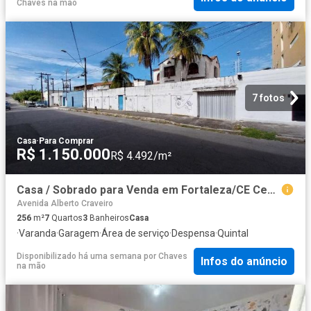
Chaves na mão
7 fotos
Casa
·
Para Comprar
R$ 1.150.000
R$ 4.492/m²
Casa / Sobrado para Venda em Fortaleza/CE Centro 7 Quartos
Avenida Alberto Craveiro
256
m²
7
Quartos
3
Banheiros
Casa
·
Varanda
·
Garagem
·
Área de serviço
·
Despensa
·
Quintal
Disponibilizado há uma semana
por
Chaves
Infos do anúncio
na mão