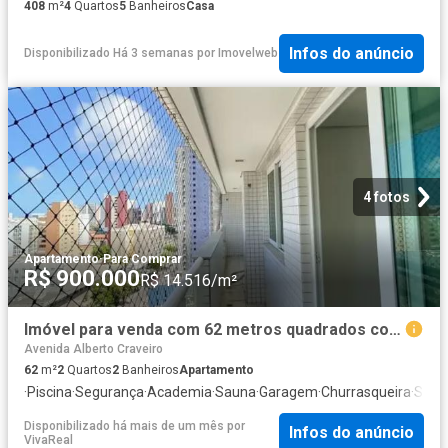
408
m²
4
Quartos
5
Banheiros
Casa
Infos do anúncio
Disponibilizado Há 3 semanas
por
Imovelweb
4 fotos
Apartamento
·
Para Comprar
R$ 900.000
R$ 14.516/m²
Imóvel para venda com 62 metros quadrados com 2 quartos em Aldeota Fortaleza CE
Avenida Alberto Craveiro
62
m²
2
Quartos
2
Banheiros
Apartamento
·
Piscina
·
Segurança
·
Academia
·
Sauna
·
Garagem
·
Churrasqueira
·
Sala 
Disponibilizado há mais de um mês
por
Infos do anúncio
VivaReal