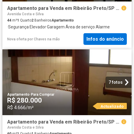
Apartamento para Venda em Ribeirão Preto/SP Jardim Recreio 1 Quartos
Avenida Costa e Silva
44
m²
1
Quarto
2
Banheiros
Apartamento
·
Segurança
·
Elevador
·
Garagem
·
Área de serviço
·
Alarme
Infos do anúncio
Nova oferta
por
Chaves na mão
7 fotos
Apartamento
·
Para Comprar
R$ 280.000
Actualizado
R$ 4.666/m²
Apartamento para Venda em Ribeirão Preto/SP Centro 1 Quartos
Avenida Costa e Silva
60
m²
1
Quarto
1
Banheiro
Apartamento