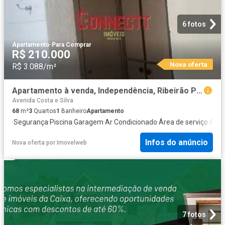
6 fotos
Apartamento
·
Para Comprar
R$ 210.000
Nova oferta
R$ 3.088/m²
Apartamento à venda, Independência, Ribeirão Preto, SP
Avenida Costa e Silva
68
m²
3
Quartos
1
Banheiro
Apartamento
·
Segurança
·
Piscina
·
Garagem
·
Ar Condicionado
·
Área de serviço
·
Área
Infos do anúncio
Nova oferta
por
Imovelweb
7 fotos