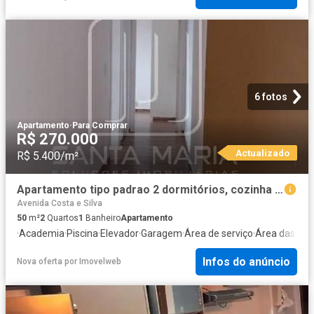
6 fotos
Apartamento
·
Para Comprar
R$ 270.000
Actualizado
R$ 5.400/m²
Apartamento tipo padrao 2 dormitórios, cozinha planejada, lazer, salão de festa, salão de jogos
Avenida Costa e Silva
50
m²
2
Quartos
1
Banheiro
Apartamento
·
Academia
·
Piscina
·
Elevador
·
Garagem
·
Área de serviço
·
Área das cri
Infos do anúncio
Nova oferta
por
Imovelweb