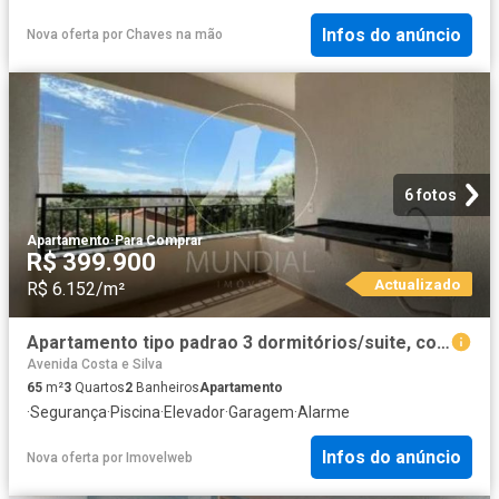
Infos do anúncio
Nova oferta
por
Chaves na mão
6 fotos
Apartamento
·
Para Comprar
R$ 399.900
Actualizado
R$ 6.152/m²
Apartamento tipo padrao 3 dormitórios/suite, cozinha planejada, portaria 24 horas, em condomínio
Avenida Costa e Silva
65
m²
3
Quartos
2
Banheiros
Apartamento
·
Segurança
·
Piscina
·
Elevador
·
Garagem
·
Alarme
Infos do anúncio
Nova oferta
por
Imovelweb