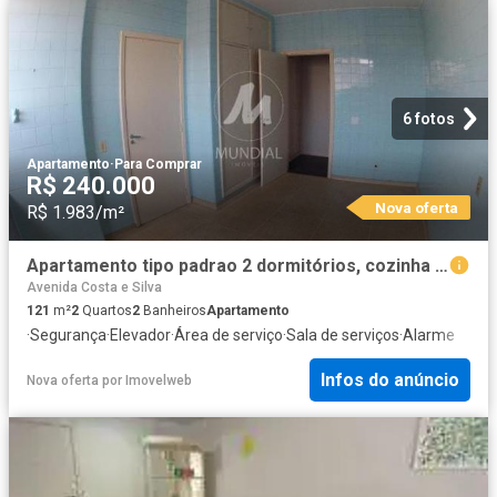
6 fotos
Apartamento
·
Para Comprar
R$ 240.000
Nova oferta
R$ 1.983/m²
Apartamento tipo padrao 2 dormitórios, cozinha planejada, portaria 24 horas, salão de festa, ele
Avenida Costa e Silva
121
m²
2
Quartos
2
Banheiros
Apartamento
·
Segurança
·
Elevador
·
Área de serviço
·
Sala de serviços
·
Alarme
Infos do anúncio
Nova oferta
por
Imovelweb