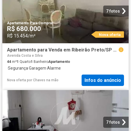
7 fotos
Apartamento
·
Para Comprar
R$ 680.000
Nova oferta
R$ 15.454/m²
Apartamento para Venda em Ribeirão Preto/SP Bonfim Paulista 1 Quartos
Avenida Costa e Silva
44
m²
1
Quarto
1
Banheiro
Apartamento
·
Segurança
·
Garagem
·
Alarme
Infos do anúncio
Nova oferta
por
Chaves na mão
7 fotos