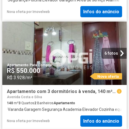
Infos do anúncio
Nova oferta
por
Imovelweb
6 fotos
Apartamento
·
Para Comprar
R$ 550.000
Nova oferta
R$ 3.928/m²
Apartamento com 3 dormitórios à venda, 140 m² por R$ 550.000,00 Jardim Paulistano Ribeirão Preto
Avenida Costa e Silva
140
m²
3
Quartos
2
Banheiros
Apartamento
·
Varanda
·
Garagem
·
Segurança
·
Academia
·
Elevador
·
Cozinha equipa
Infos do anúncio
Nova oferta
por
Imovelweb