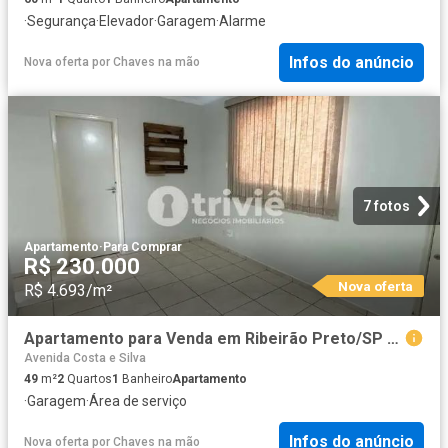
·
Segurança
·
Elevador
·
Garagem
·
Alarme
Infos do anúncio
Nova oferta
por
Chaves na mão
7 fotos
Apartamento
·
Para Comprar
R$ 230.000
Nova oferta
R$ 4.693/m²
Apartamento para Venda em Ribeirão Preto/SP Jardim Sumaré 2 Quartos
Avenida Costa e Silva
49
m²
2
Quartos
1
Banheiro
Apartamento
·
Garagem
·
Área de serviço
Infos do anúncio
Nova oferta
por
Chaves na mão