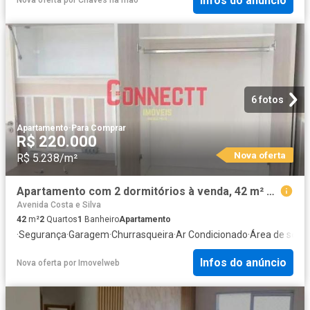
Infos do anúncio
Nova oferta
por
Chaves na mão
6 fotos
Apartamento
·
Para Comprar
R$ 220.000
Nova oferta
R$ 5.238/m²
Apartamento com 2 dormitórios à venda, 42 m² por R$ 220.000,00 Reserva Sul Condomínio Resort Rib
Avenida Costa e Silva
42
m²
2
Quartos
1
Banheiro
Apartamento
·
Segurança
·
Garagem
·
Churrasqueira
·
Ar Condicionado
·
Área de servi
Infos do anúncio
Nova oferta
por
Imovelweb