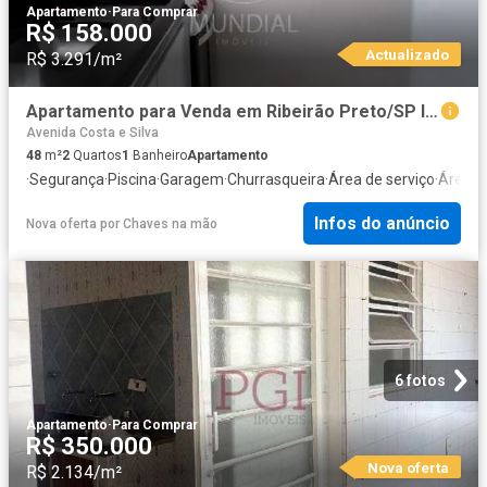
Apartamento
·
Para Comprar
R$ 158.000
Actualizado
R$ 3.291/m²
Apartamento para Venda em Ribeirão Preto/SP Ipiranga 2 Quartos
Avenida Costa e Silva
48
m²
2
Quartos
1
Banheiro
Apartamento
·
Segurança
·
Piscina
·
Garagem
·
Churrasqueira
·
Área de serviço
·
Área d
Infos do anúncio
Nova oferta
por
Chaves na mão
6 fotos
Apartamento
·
Para Comprar
R$ 350.000
Nova oferta
R$ 2.134/m²