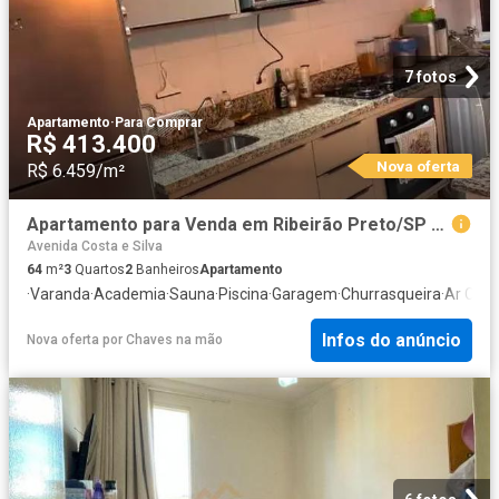
7 fotos
Apartamento
·
Para Comprar
R$ 413.400
Nova oferta
R$ 6.459/m²
Apartamento para Venda em Ribeirão Preto/SP Sumarezinho 3 Quartos
Avenida Costa e Silva
64
m²
3
Quartos
2
Banheiros
Apartamento
·
Varanda
·
Academia
·
Sauna
·
Piscina
·
Garagem
·
Churrasqueira
·
Ar Cond
Infos do anúncio
Nova oferta
por
Chaves na mão