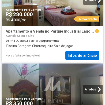
6 fotos
Apartamento
·
Para Comprar
R$ 280.000
Nova oferta
R$ 4.000/m²
Apartamento à Venda no Parque Industrial Lagoinha Ribeirão Preto/SP
Avenida Costa e Silva
70
m²
3
Quartos
2
Banheiros
Apartamento
·
Piscina
·
Garagem
·
Churrasqueira
·
Sala de jogos
Infos do anúncio
Nova oferta
por
Imovelweb
6 fotos
Apartamento
·
Para Comprar
R$ 350.000