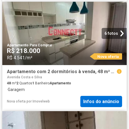
6 fotos
Apartamento
·
Para Comprar
R$ 218.000
Nova oferta
R$ 4.541/m²
Apartamento com 2 dormitórios à venda, 48 m² por R$ 218.000 Reserva Sul Condomínio Resort Ribeir
Avenida Costa e Silva
48
m²
2
Quartos
1
Banheiro
Apartamento
·
Garagem
Infos do anúncio
Nova oferta
por
Imovelweb