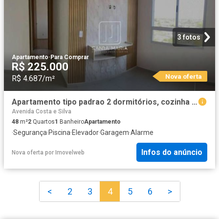
3 fotos
Apartamento
·
Para Comprar
R$ 225.000
Nova oferta
R$ 4.687/m²
Apartamento tipo padrao 2 dormitórios, cozinha planejada, portaria 24 horas, elevador, em condom
Avenida Costa e Silva
48
m²
2
Quartos
1
Banheiro
Apartamento
·
Segurança
·
Piscina
·
Elevador
·
Garagem
·
Alarme
Infos do anúncio
Nova oferta
por
Imovelweb
<
2
3
4
5
6
>