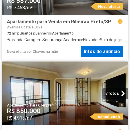
R$ 537.000
Nova oferta
R$ 7.458/m²
Apartamento para Venda em Ribeirão Preto/SP Ribeirânia 2 Quartos
Avenida Costa e Silva
72
m²
2
Quartos
2
Banheiros
Apartamento
·
Varanda
·
Garagem
·
Segurança
·
Academia
·
Elevador
·
Sala de jogos
·
Al
Infos do anúncio
Nova oferta
por
Chaves na mão
7 fotos
Apartamento
·
Para Comprar
R$ 850.000
Actualizado
R$ 4.913/m²