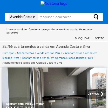
Usamos cookies. Continue navegando se você concorda.
Os nossos
parceiros
BLOQUEAR
ACEITO
25.766 apartamentos à venda em Avenida Costa e Silva
Começar
>
Apartamentos à venda em São Paulo
>
Apartamentos à venda em
Ribeirão Preto
>
Apartamentos à venda em Campos Elíseos, Ribeirão Preto
>
Apartamentos à venda em Avenida Costa e Silva
7 fotos
Apartamento
·
Para Comprar