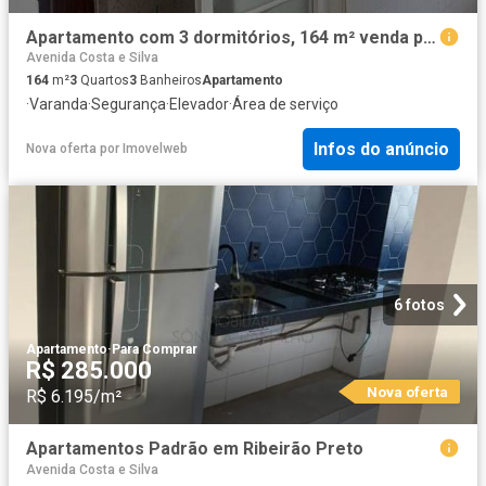
Apartamento com 3 dormitórios, 164 m² venda por R$ 350.000 ou aluguel por R$ 3.180/mês Centro
Avenida Costa e Silva
164
m²
3
Quartos
3
Banheiros
Apartamento
·
Varanda
·
Segurança
·
Elevador
·
Área de serviço
Infos do anúncio
Nova oferta
por
Imovelweb
6 fotos
Apartamento
·
Para Comprar
R$ 285.000
Nova oferta
R$ 6.195/m²
Apartamentos Padrão em Ribeirão Preto
Avenida Costa e Silva