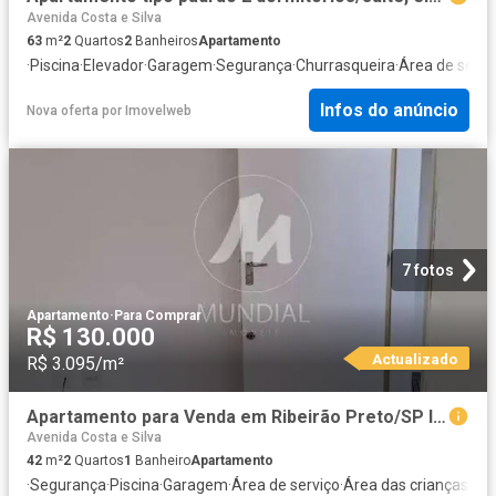
Avenida Costa e Silva
63
m²
2
Quartos
2
Banheiros
Apartamento
·
Piscina
·
Elevador
·
Garagem
·
Segurança
·
Churrasqueira
·
Área de servi
Infos do anúncio
Nova oferta
por
Imovelweb
7 fotos
Apartamento
·
Para Comprar
R$ 130.000
Actualizado
R$ 3.095/m²
Apartamento para Venda em Ribeirão Preto/SP Ipiranga 2 Quartos
Avenida Costa e Silva
42
m²
2
Quartos
1
Banheiro
Apartamento
·
Segurança
·
Piscina
·
Garagem
·
Área de serviço
·
Área das crianças
·
Al