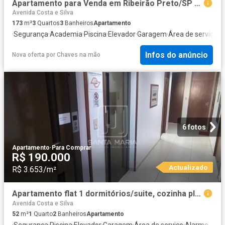
Apartamento para Venda em Ribeirão Preto/SP Centro 3 Quartos
Avenida Costa e Silva
173
m²
3
Quartos
3
Banheiros
Apartamento
·
Segurança
·
Academia
·
Piscina
·
Elevador
·
Garagem
·
Área de serviço
·
A
Infos do anúncio
Nova oferta
por
Chaves na mão
6 fotos
Apartamento
·
Para Comprar
R$ 190.000
Actualizado
R$ 3.653/m²
Apartamento flat 1 dormitórios/suite, cozinha planejada, portaria 24 horas, elevador, em condomíni
Avenida Costa e Silva
52
m²
1
Quarto
2
Banheiros
Apartamento
·
Segurança
·
Piscina
·
Elevador
·
Garagem
·
Área de serviço
·
Alarme