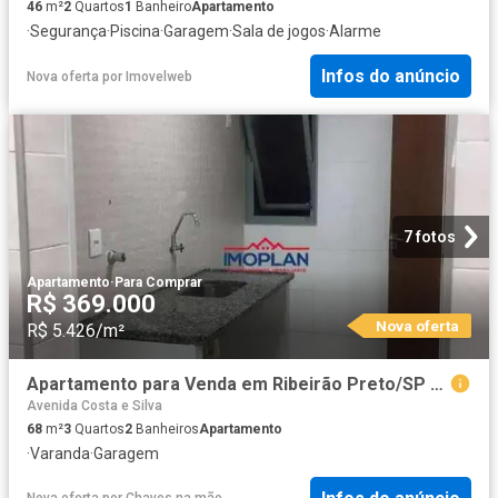
46
m²
2
Quartos
1
Banheiro
Apartamento
·
Segurança
·
Piscina
·
Garagem
·
Sala de jogos
·
Alarme
Infos do anúncio
Nova oferta
por
Imovelweb
7 fotos
Apartamento
·
Para Comprar
R$ 369.000
Nova oferta
R$ 5.426/m²
Apartamento para Venda em Ribeirão Preto/SP Centro 3 Quartos
Avenida Costa e Silva
68
m²
3
Quartos
2
Banheiros
Apartamento
·
Varanda
·
Garagem