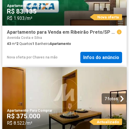
Apartamento
·
Para Comprar
R$ 83.135
Nova oferta
R$ 1.933/m²
Apartamento para Venda em Ribeirão Preto/SP Chácaras Pedro Corrêa de Carvalho 2 Quartos
Avenida Costa e Silva
43
m²
2
Quartos
1
Banheiro
Apartamento
Infos do anúncio
Nova oferta
por
Chaves na mão
7 fotos
Apartamento
·
Para Comprar
R$ 375.000
Actualizado
R$ 8.522/m²