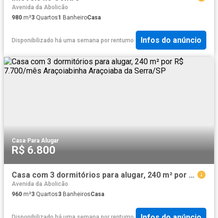
Avenida da Abolicão
980
m²
3
Quartos
1
Banheiro
Casa
Infos do anúncio
Disponibilizado há uma semana
por
rentumo
Casa
·
Para Alugar
R$ 6.800
Casa com 3 dormitórios para alugar, 240 m² por R$ 7.700/mês Araçoiabinha Araçoiaba da Serra/SP
Avenida da Abolicão
960
m²
3
Quartos
3
Banheiros
Casa
Infos do anúncio
Disponibilizado há uma semana
por
rentumo