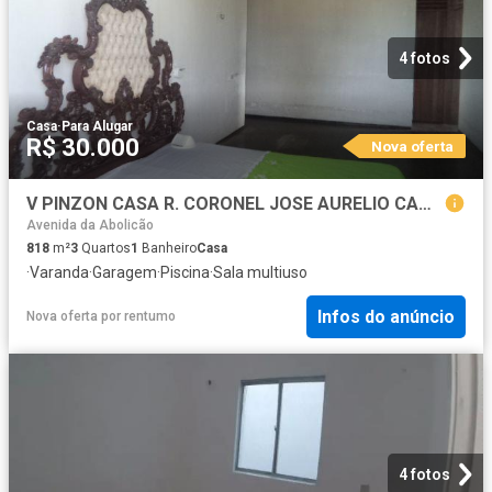
4 fotos
Casa
·
Para Alugar
R$ 30.000
Nova oferta
V PINZON CASA R. CORONEL JOSE AURELIO CAMARA, 552 FUNDO CORRESPONDENTE RUA HERMINIA BONAVIDES, 453
Avenida da Abolicão
818
m²
3
Quartos
1
Banheiro
Casa
·
Varanda
·
Garagem
·
Piscina
·
Sala multiuso
Infos do anúncio
Nova oferta
por
rentumo
4 fotos