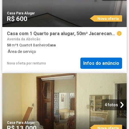
Casa
·
Para Alugar
R$ 600
Nova oferta
Casa com 1 Quarto para alugar, 50m² Jacarecanga
Avenida da Abolicão
50
m²
1
Quarto
1
Banheiro
Casa
·
Área de serviço
Infos do anúncio
Nova oferta
por
rentumo
4 fotos
Casa
·
Para Alugar
R$ 13.000
Nova oferta