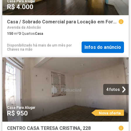
Casa
·
Para Alugar
R$ 4.000
Casa / Sobrado Comercial para Locação em Fortaleza/CE Centro 3 Quartos
Avenida da Abolicão
150
m²
3
Quartos
Casa
Disponibilizado há mais de um mês
por
Infos do anúncio
Chaves na mão
4 fotos
Casa
·
Para Alugar
R$ 950
Nova oferta
CENTRO CASA TERESA CRISTINA, 228