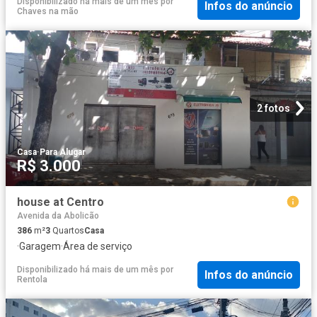
Disponibilizado há mais de um mês
por
Infos do anúncio
Chaves na mão
2 fotos
Casa
·
Para Alugar
R$ 3.000
house at Centro
Avenida da Abolicão
386
m²
3
Quartos
Casa
·
Garagem
·
Área de serviço
Disponibilizado há mais de um mês
por
Infos do anúncio
Rentola