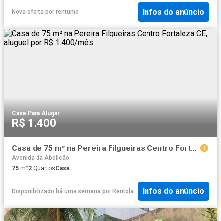
Infos do anúncio
Nova oferta
por
rentumo
Casa
·
Para Alugar
R$ 1.400
Casa de 75 m² na Pereira Filgueiras Centro Fortaleza CE, aluguel por R$ 1.400/mês
Avenida da Abolicão
75
m²
2
Quartos
Casa
Infos do anúncio
Disponibilizado há uma semana
por
Rentola