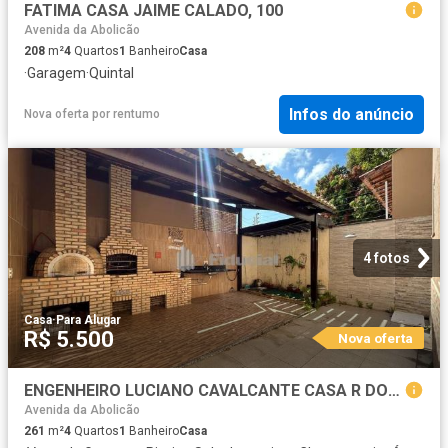
FATIMA CASA JAIME CALADO, 100
Avenida da Abolicão
208
m²
4
Quartos
1
Banheiro
Casa
·
Garagem
·
Quintal
Infos do anúncio
Nova oferta
por
rentumo
4 fotos
Casa
·
Para Alugar
R$ 5.500
Nova oferta
ENGENHEIRO LUCIANO CAVALCANTE CASA R DOUTOR FRANCISCO GADELHA, 785 VISITA ACOMPANHADA
Avenida da Abolicão
261
m²
4
Quartos
1
Banheiro
Casa