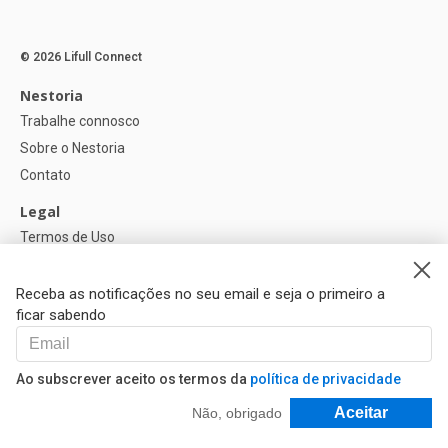
© 2026 Lifull Connect
Nestoria
Trabalhe connosco
Sobre o Nestoria
Contato
Legal
Termos de Uso
Política de privacidade
Política de Cookies
Receba as notificações no seu email e seja o primeiro a
ficar sabendo
Ajuda
FAQ
Ao subscrever aceito os termos da
política de privacidade
Nossos Parceiros
Filtrar e Classificar
Aceitar
Não, obrigado