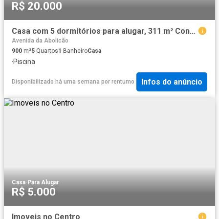
R$ 20.000
Casa com 5 dormitórios para alugar, 311 m² Condomínio Reserva do Paratehy São José dos Campos/SP
Avenida da Abolicão
900
m²
5
Quartos
1
Banheiro
Casa
·
Piscina
Infos do anúncio
Disponibilizado há uma semana
por
rentumo
Casa
·
Para Alugar
R$ 5.000
Imoveis no Centro