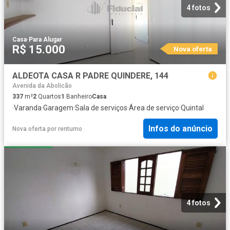
4 fotos
Casa
·
Para Alugar
R$ 15.000
Nova oferta
ALDEOTA CASA R PADRE QUINDERE, 144
Avenida da Abolicão
337
m²
2
Quartos
1
Banheiro
Casa
·
Varanda
·
Garagem
·
Sala de serviços
·
Área de serviço
·
Quintal
Infos do anúncio
Nova oferta
por
rentumo
4 fotos