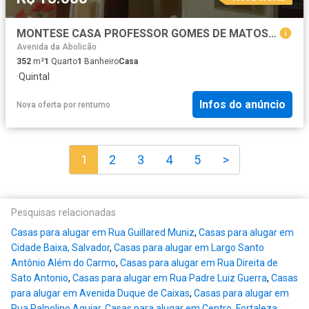
MONTESE CASA PROFESSOR GOMES DE MATOS, 547
Avenida da Abolicão
352
m²
1
Quarto
1
Banheiro
Casa
·
Quintal
Infos do anúncio
Nova oferta
por
rentumo
1
2
3
4
5
>
Pesquisas relacionadas
Casas para alugar em Rua Guillared Muniz
,
Casas para alugar em
Cidade Baixa, Salvador
,
Casas para alugar em Largo Santo
Antônio Além do Carmo
,
Casas para alugar em Rua Direita de
Sato Antonio
,
Casas para alugar em Rua Padre Luiz Guerra
,
Casas
para alugar em Avenida Duque de Caixas
,
Casas para alugar em
Rua Palnolino Aguiar
,
Casas para alugar em Centro, Fortaleza
,