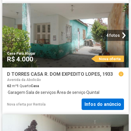
4 fotos
Casa
·
Para Alugar
R$ 4.000
Nova oferta
D TORRES CASA R. DOM EXPEDITO LOPES, 1933
Avenida da Abolicão
62
m²
1
Quarto
Casa
·
Garagem
·
Sala de serviços
·
Área de serviço
·
Quintal
Infos do anúncio
Nova oferta
por
Rentola