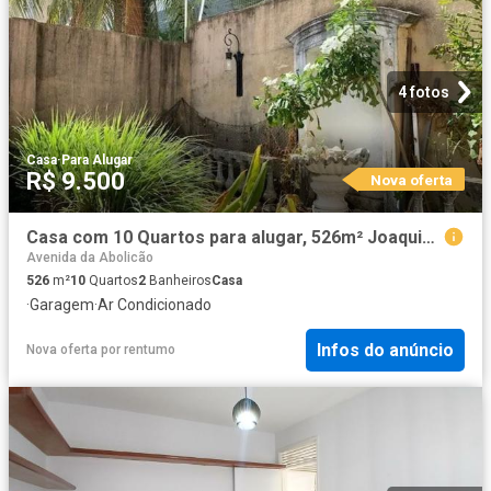
4 fotos
Casa
·
Para Alugar
R$ 9.500
Nova oferta
Casa com 10 Quartos para alugar, 526m² Joaquim Távora
Avenida da Abolicão
526
m²
10
Quartos
2
Banheiros
Casa
·
Garagem
·
Ar Condicionado
Infos do anúncio
Nova oferta
por
rentumo