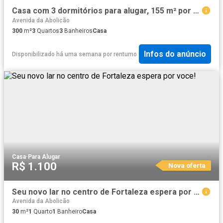
Casa com 3 dormitórios para alugar, 155 m² por R$ 5.685,00/mês João Aranha Paulínia/SP
Avenida da Abolicão
300
m²
3
Quartos
3
Banheiros
Casa
Infos do anúncio
Disponibilizado há uma semana
por
rentumo
Casa
·
Para Alugar
R$ 1.100
Nova oferta
Seu novo lar no centro de Fortaleza espera por voce!
Avenida da Abolicão
30
m²
1
Quarto
1
Banheiro
Casa