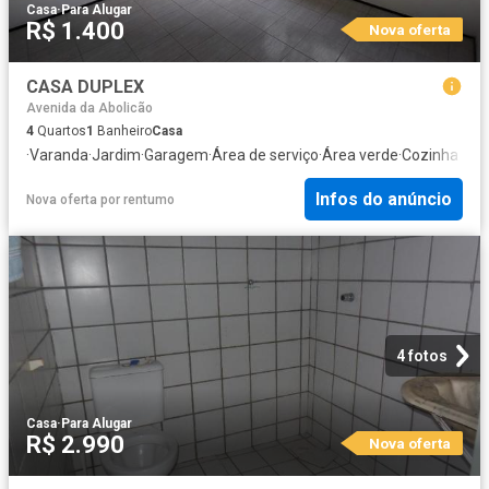
Casa
·
Para Alugar
R$ 1.400
Nova oferta
CASA DUPLEX
Avenida da Abolicão
4
Quartos
1
Banheiro
Casa
·
Varanda
·
Jardim
·
Garagem
·
Área de serviço
·
Área verde
·
Cozinha inte
Infos do anúncio
Nova oferta
por
rentumo
4 fotos
Casa
·
Para Alugar
R$ 2.990
Nova oferta