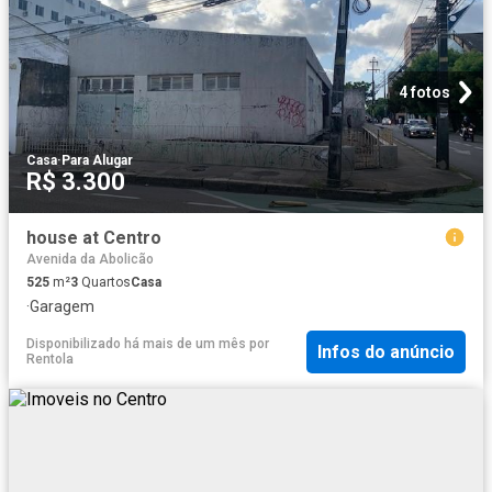
4 fotos
Casa
·
Para Alugar
R$ 3.300
house at Centro
Avenida da Abolicão
525
m²
3
Quartos
Casa
·
Garagem
Disponibilizado há mais de um mês
por
Infos do anúncio
Rentola