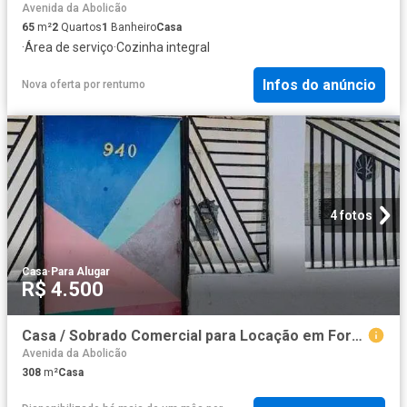
Avenida da Abolicão
65
m²
2
Quartos
1
Banheiro
Casa
·
Área de serviço
·
Cozinha integral
Infos do anúncio
Nova oferta
por
rentumo
4 fotos
Casa
·
Para Alugar
R$ 4.500
Casa / Sobrado Comercial para Locação em Fortaleza/CE Centro
Avenida da Abolicão
308
m²
Casa