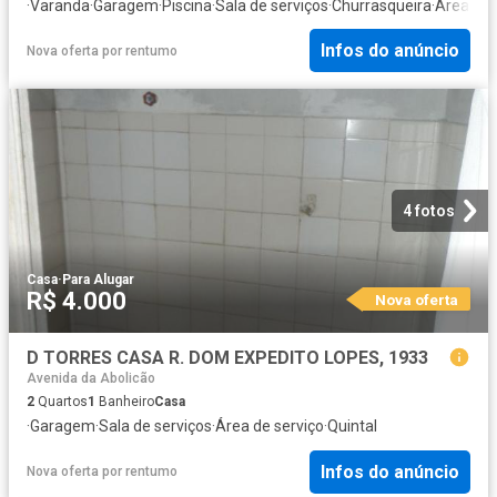
·
Varanda
·
Garagem
·
Piscina
·
Sala de serviços
·
Churrasqueira
·
Área de 
Infos do anúncio
Nova oferta
por
rentumo
4 fotos
Casa
·
Para Alugar
R$ 4.000
Nova oferta
D TORRES CASA R. DOM EXPEDITO LOPES, 1933
Avenida da Abolicão
2
Quartos
1
Banheiro
Casa
·
Garagem
·
Sala de serviços
·
Área de serviço
·
Quintal
Infos do anúncio
Nova oferta
por
rentumo