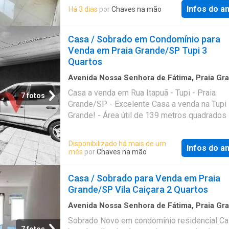
Infos do a
Há 3 dias
por
Chaves na mão
comerciais da cidade, com acesso fácil a me
farmácias, padarias, bancos e muito mais. Tu
que você precisa para o dia a dia, com a
Casa / Sobrado em Condomínio para
tranquilidade de estar perto da praia. Nota: A
Venda em Praia Grande/SP Tupi 3
informações e valores dos imóveis anuncia
Quartos
foram fornecidos pelos proprietários e pode
sofrer alterações sem prévio aviso. Combin
Avenida Nossa Senhora de Fátima, Praia Gr
129
m²
·
3
Quartos
·
2
Banheiros
·
Casa
·
Varan
anos de tradição com inovação, a Special Im
Casa a venda em Rua Itapuã - Tupi - Praia
Garagem
·
Área de serviço
·
Quintal
7 fotos
se destaca na administração e intermediaçã
Grande/SP - Excelente Casa a venda na Tupi 
negócios imobiliários nos bairros do Tatuapé
Grande! - Área útil de 139 metros quadrados 
Anália Franco. Nossa missão é realizar nego
Dormitórios - Sala ampla com dois ambiente
de compra, venda e locação com a máxima
Quarto com suíte e sacada - Banheiros (dois);
Disponibilizado há mais de um
segurança jurídica para você. Com uma estrut
Infos do a
- Garagem (cinco vagas); Infraestrutura: - Di
mês
por
Chaves na mão
mais de 1.600 m², investimos em tecnologia 
Quintal - Área de serviço; Referência: CA046
otimizar cada etapa do processo. Nossos s
Casa / Sobrado para Venda em Praia
modernos, equipes em constante capacitaçã
Grande/SP Vila Caiçara 2 Quartos
anúncios automati
Avenida Nossa Senhora de Fátima, Praia Gr
Quartos
·
2
Banheiros
·
Casa
·
Varanda
·
Piscina
Sobrado Novo em condomínio residencial Cai
de serviço
·
Quintal
7 fotos