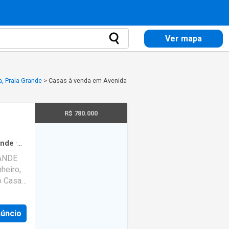
Ver mapa
, Praia Grande
>
Casas à venda em Avenida
R$ 780.000
ande
·
m
·
RANDE
heiro,
o Casa:
em ser
núncio
ntrando