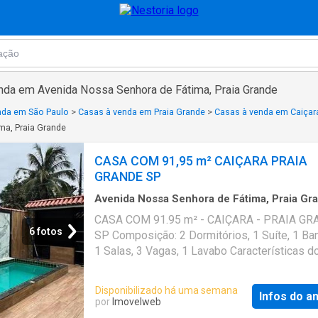
nda em Avenida Nossa Senhora de Fátima, Praia Grande
nda em São Paulo
>
Casas à venda em Praia Grande
>
Casas à venda em Caiçara
ma, Praia Grande
CASA COM 91,95 m² CAIÇARA PRAIA
GRANDE SP
Avenida Nossa Senhora de Fátima, Praia Gr
148
m²
·
2
Quartos
·
1
Banheiro
·
Casa
·
Garage
CASA COM 91.95 m² - CAIÇARA - PRAIA G
Piscina
·
Churrasqueira
6 fotos
SP Composição: 2 Dormitórios, 1 Suíte, 1 Ban
1 Salas, 3 Vagas, 1 Lavabo Características d
Piscina, Churrasqueira Aceita Financiamento
Bancário * Os valores e disponibilidade pod
Disponibilizado há uma semana
Infos do a
alterados sem prévio aviso. Favor verificar e
por
Imovelweb
em contato com nossa equipe