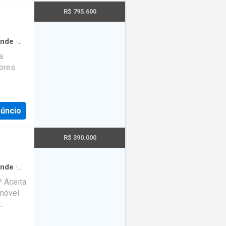
R$ 795.600
ande
·
a
ores
s
núncio
évio
R$ 390.000
om
ande
·
m
·
Área
P Aceita
imóvel
s de