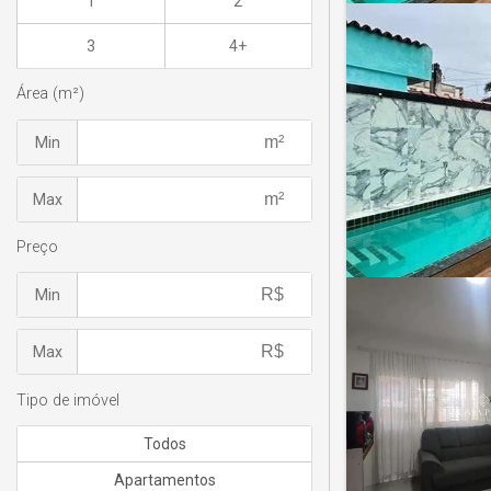
1
2
3
4+
Área (m²)
Min
Max
Preço
Min
Max
Tipo de imóvel
Todos
Apartamentos