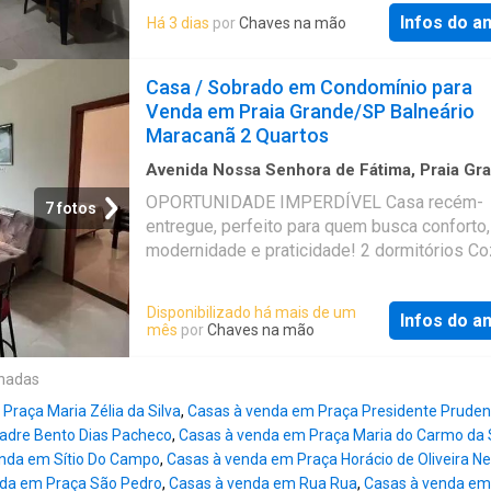
garagem. Bairro residencial e com excelente
Infos do a
Há 3 dias
por
Chaves na mão
localização, o Caiçara combina conveniência 
desenvolvimento comercial. Conta com atraç
serviços como a Feirinha de Artesanato, Corr
Casa / Sobrado em Condomínio para
Supermercado Extra, Drogaria São Paulo e d
Venda em Praia Grande/SP Balneário
comércios locais. Agende agora mesmo uma 
Maracanã 2 Quartos
com um de nossos corretores especialistas.
*Preços e condições sujeitos à alteração se
Avenida Nossa Senhora de Fátima, Praia Gr
49
m²
·
2
Quartos
·
1
Banheiro
·
Casa
préção privilegiada em Praia Grande Referênc
OPORTUNIDADE IMPERDÍVEL Casa recém-
7 fotos
18167
entregue, perfeito para quem busca conforto,
modernidade e praticidade! 2 dormitórios Co
estilo americana Sala espaçosa e aconchega
Ficam os planejados Aceita financiamento ba
Disponibilizado há mais de um
Infos do a
Apenas 4 minutos da praia Ideal para morar 
mês
por
Chaves na mão
investir no litoral! Referência: CA2621
onadas
Praça Maria Zélia da Silva
,
Casas à venda em Praça Presidente Pruden
adre Bento Dias Pacheco
,
Casas à venda em Praça Maria do Carmo da S
nda em Sítio Do Campo
,
Casas à venda em Praça Horácio de Oliveira Ne
nda em Praça São Pedro
,
Casas à venda em Rua Rua
,
Casas à venda em 