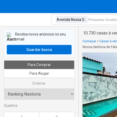
10.730 casas à ve
Receba novos anúncios no seu
email
Começar
>
Casas à ve
Nossa Senhora de Fáti
Guardar busca
Para Comprar
Para Alugar
Ordenar:
Quartos