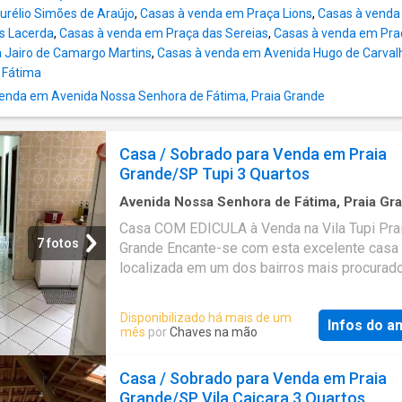
rélio Simões de Araújo
,
Casas à venda em Praça Lions
,
Casas à venda
s Lacerda
,
Casas à venda em Praça das Sereias
,
Casas à venda em Pra
 Jairo de Camargo Martins
,
Casas à venda em Avenida Hugo de Carva
 Fátima
enda em Avenida Nossa Senhora de Fátima, Praia Grande
Casa / Sobrado para Venda em Praia
Grande/SP Tupi 3 Quartos
Avenida Nossa Senhora de Fátima, Praia Gr
176
m²
·
3
Quartos
·
3
Banheiros
·
Casa
·
Garag
Casa COM EDICULA à Venda na Vila Tupi Pra
7 fotos
Grande Encante-se com esta excelente casa
localizada em um dos bairros mais procurad
cidade! O imóvel conta com 2 dormitórios, s
suíte, banheiro social, 2 vagas de garagem e
Disponibilizado há mais de um
Infos do a
edícula nos fundos com mais 2 quartos e 1 b
mês
por
Chaves na mão
ideal para receber familiares e amigos com 
e privacidade. Além disso, dispõe de um am
Casa / Sobrado para Venda em Praia
espaço gourmet, perfeito para momentos de 
Grande/SP Vila Caiçara 3 Quartos