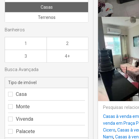
Casas
Terrenos
Banheiros
1
2
3
4+
Busca Avançada
Tipo de imóvel
Casa
Monte
Pesquisas relaci
Casas à venda em 
Vivenda
venda em Praça P
Cicero
,
Casas à ve
Palacete
Nami
,
Casas à ve