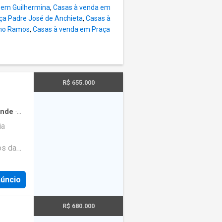
 em Guilhermina
,
Casas à venda em
ça Padre José de Anchieta
,
Casas à
lho Ramos
,
Casas à venda em Praça
R$ 655.000
ande
·
em
ia
os da
endo 1
 uma
núncio
anheiro,
conforto
plo
R$ 680.000
lazer e