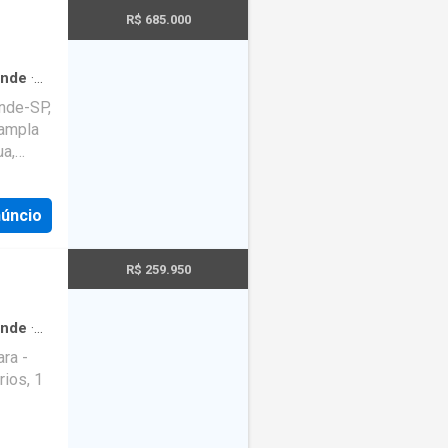
parte da
o,
R$ 685.000
tação
ra e
ria
visita
ande
·
da
·
ande-SP,
m aviso
 ampla
ia:
ua,
suítes,
núncio
R$ 259.950
ande
·
ra -
rios, 1