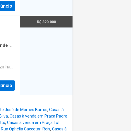
núncio
e
ões e
eios,
R$ 320.000
iversos
visita
m aviso
ande
·
ia:
zinha
nte
ncário
núncio
ou
te José de Moraes Barros
,
Casas à
ilva
,
Casas à venda em Praça Padre
tto
,
Casas à venda em Praça Tufi
Rua Ophélia Caccetari Reis
,
Casas à