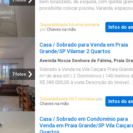
bem localizado, de esquina, com quintal gran
possibilita colocar piscina, Varanda, espaços
iluminado, área de serviço coberta, lavabo, c
grande, sala, escritório, belíssimo acabament
Disponibilizado há uma semana
Infos do a
Venha conhecer agende uma visita com um 
por
Chaves na mão
nossos corretores. Referência: 64241
Casa / Sobrado para Venda em Praia
Grande/SP Vilamar 2 Quartos
Avenida Nossa Senhora de Fátima, Praia Gr
76
m²
·
2
Quartos
·
2
Banheiros
·
Casa
·
Varand
Sobrado à Venda na Vila Caiçara Praia Gran
Garagem
·
Quintal
7 fotos
m² de área útil | 2 Dormitórios | 140 metros 
R$ 380.000,00 à vista Descrição do Imóvel:
Excelente sobrado localizado na Vila Caiçara,
Grande/SP, a apenas 140 metros da praia! C
Disponibilizado Há 2 semanas
por
Infos do a
m² de área útil, o imóvel oferece excelente c
Chaves na mão
benefício para quem busca qualidade de vida
proximidade com o mar, além de estar em u
Casa / Sobrado em Condomínio para
região tranquila e bem estruturada, com fáci
Venda em Praia Grande/SP Vila Caiçar
a comércios e serviços essenciais. Caracterí
Quartos