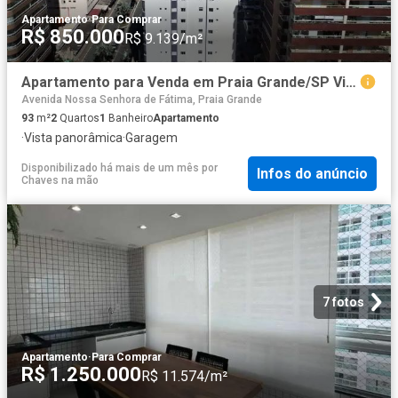
Apartamento
·
Para Comprar
R$ 850.000
R$ 9.139/m²
Apartamento para Venda em Praia Grande/SP Vila Caiçara 2 Quartos
Avenida Nossa Senhora de Fátima, Praia Grande
93
m²
2
Quartos
1
Banheiro
Apartamento
·
Vista panorâmica
·
Garagem
Disponibilizado há mais de um mês
por
Infos do anúncio
Chaves na mão
7 fotos
Apartamento
·
Para Comprar
R$ 1.250.000
R$ 11.574/m²