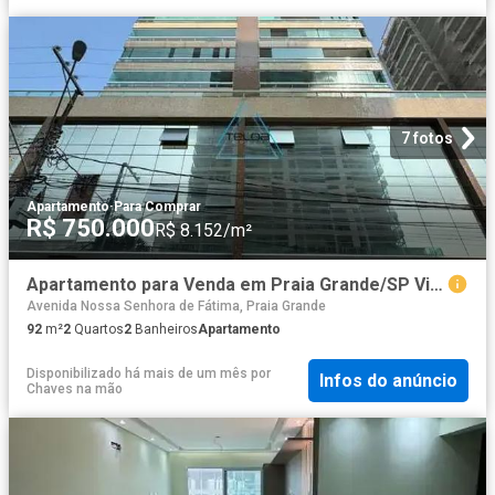
7 fotos
Apartamento
·
Para Comprar
R$ 750.000
R$ 8.152/m²
Apartamento para Venda em Praia Grande/SP Vila Caiçara 2 Quartos
Avenida Nossa Senhora de Fátima, Praia Grande
92
m²
2
Quartos
2
Banheiros
Apartamento
Disponibilizado há mais de um mês
por
Infos do anúncio
Chaves na mão