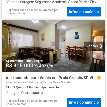
·
Varanda
·
Garagem
·
Segurança
·
Academia
·
Sauna
·
Piscina
·
Elevador
·
C
Disponibilizado há mais de um mês
por
Infos do anúncio
Chaves na mão
7 fotos
Apartamento
·
Para Comprar
R$ 315.000
R$ 4.921/m²
Apartamento para Venda em Praia Grande/SP Vila Caiçara 2 Quartos
Avenida Nossa Senhora de Fátima, Praia Grande
64
m²
2
Quartos
1
Banheiro
Apartamento
·
Garagem
·
Churrasqueira
Disponibilizado há mais de um mês
por
Infos do anúncio
Chaves na mão