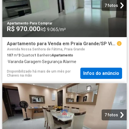
7 fotos
Apartamento
·
Para Comprar
R$ 970.000
R$ 9.065/m²
Apartamento para Venda em Praia Grande/SP Vila Caiçara 3 Quartos
Avenida Nossa Senhora de Fátima, Praia Grande
107
m²
3
Quartos
1
Banheiro
Apartamento
·
Varanda
·
Garagem
·
Segurança
·
Alarme
Disponibilizado há mais de um mês
por
Infos do anúncio
Chaves na mão
7 fotos