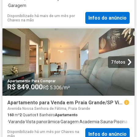
·
Garagem
Disponibilizado há mais de um mês
por
Infos do anúncio
Chaves na mão
7 fotos
Apartamento
·
Para Comprar
R$ 849.000
R$ 5.306/m²
Apartamento para Venda em Praia Grande/SP Vila Caiçara 2 Quartos
Avenida Nossa Senhora de Fátima, Praia Grande
160
m²
2
Quartos
1
Banheiro
Apartamento
·
Varanda
·
Vista panorâmica
·
Garagem
·
Academia
·
Sauna
·
Piscina
·
Ar C
Disponibilizado há um mês
por
Chaves na
Infos do anúncio
mão