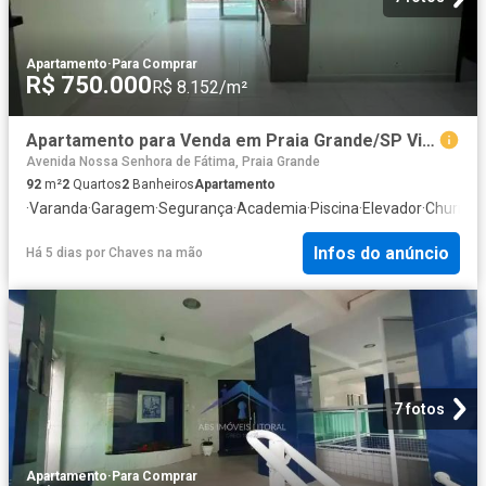
Apartamento
·
Para Comprar
R$ 750.000
R$ 8.152/m²
Apartamento para Venda em Praia Grande/SP Vila Caiçara 2 Quartos
Avenida Nossa Senhora de Fátima, Praia Grande
92
m²
2
Quartos
2
Banheiros
Apartamento
·
Varanda
·
Garagem
·
Segurança
·
Academia
·
Piscina
·
Elevador
·
Churrasq
Infos do anúncio
Há 5 dias
por
Chaves na mão
7 fotos
Apartamento
·
Para Comprar