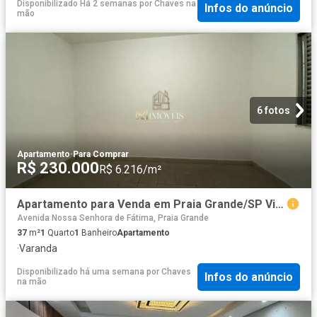
Disponibilizado Há 2 semanas
por
Chaves na
Infos do anúncio
mão
6 fotos
Apartamento
·
Para Comprar
R$ 230.000
R$ 6.216/m²
Apartamento para Venda em Praia Grande/SP Vila Caiçara 1 Quartos
Avenida Nossa Senhora de Fátima, Praia Grande
37
m²
1
Quarto
1
Banheiro
Apartamento
·
Varanda
Disponibilizado há uma semana
por
Chaves
Infos do anúncio
na mão