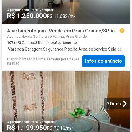
Apartamento
·
Para Comprar
R$ 1.250.000
R$ 11.682/m²
Apartamento para Venda em Praia Grande/SP Vila Caiçara 3 Quartos
Avenida Nossa Senhora de Fátima, Praia Grande
107
m²
3
Quartos
3
Banheiros
Apartamento
·
Varanda
·
Garagem
·
Segurança
·
Piscina
·
Área de serviço
·
Sala de jogo
Disponibilizado há uma semana
por
Chaves
Infos do anúncio
na mão
7 fotos
Apartamento
·
Para Comprar
R$ 1.199.950
R$ 7.316/m²