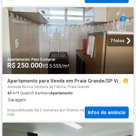
7 fotos
Apartamento
·
Para Comprar
R$ 250.000
R$ 5.555/m²
Apartamento para Venda em Praia Grande/SP Vila Caiçara 1 Quartos
Avenida Nossa Senhora de Fátima, Praia Grande
45
m²
1
Quarto
1
Banheiro
Apartamento
·
Garagem
Disponibilizado Há 2 semanas
por
Chaves na
Infos do anúncio
mão