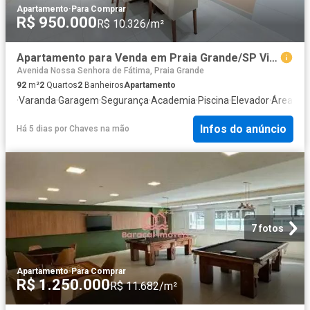
Apartamento
·
Para Comprar
R$ 950.000
R$ 10.326/m²
Apartamento para Venda em Praia Grande/SP Vila Caiçara 2 Quartos
Avenida Nossa Senhora de Fátima, Praia Grande
92
m²
2
Quartos
2
Banheiros
Apartamento
·
Varanda
·
Garagem
·
Segurança
·
Academia
·
Piscina
·
Elevador
·
Área de 
Infos do anúncio
Há 5 dias
por
Chaves na mão
7 fotos
Apartamento
·
Para Comprar
R$ 1.250.000
R$ 11.682/m²