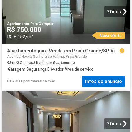
7 fotos
Apartamento
·
Para Comprar
R$ 750.000
Nova oferta
R$ 8.152/m²
Apartamento para Venda em Praia Grande/SP Vila Caiçara 2 Quartos
Avenida Nossa Senhora de Fátima, Praia Grande
92
m²
2
Quartos
2
Banheiros
Apartamento
·
Garagem
·
Segurança
·
Elevador
·
Área de serviço
Infos do anúncio
Há 2 dias
por
Chaves na mão
7 fotos