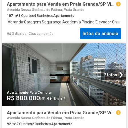
Apartamento para Venda em Praia Grande/SP Vila Caiçara 3 Quartos
Avenida Nossa Senhora de Fátima, Praia Grande
107
m²
3
Quartos
4
Banheiros
Apartamento
·
Varanda
·
Garagem
·
Segurança
·
Academia
·
Piscina
·
Elevador
·
Churrasq
Infos do anúncio
Há 3 dias
por
Chaves na mão
7 fotos
Apartamento
·
Para Comprar
R$ 800.000
R$ 8.695/m²
Apartamento para Venda em Praia Grande/SP Vilamar 2 Quartos
Avenida Nossa Senhora de Fátima, Praia Grande
92
m²
2
Quartos
2
Banheiros
Apartamento