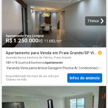
7 fotos
Apartamento
·
Para Comprar
R$ 1.250.000
R$ 11.682/m²
Apartamento para Venda em Praia Grande/SP Vila Caiçara 3 Quartos
Avenida Nossa Senhora de Fátima, Praia Grande
107
m²
3
Quartos
3
Banheiros
Apartamento
·
Varanda
·
Vista panorâmica
·
Garagem
·
Piscina
·
Ar Condicionado
·
Área 
Disponibilizado há mais de um mês
por
Infos do anúncio
Chaves na mão