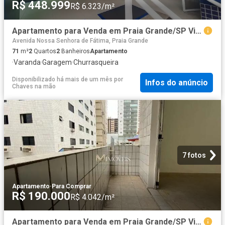
R$ 448.999
R$ 6.323/m²
Apartamento para Venda em Praia Grande/SP Vila Caiçara 2 Quartos
Avenida Nossa Senhora de Fátima, Praia Grande
71
m²
2
Quartos
2
Banheiros
Apartamento
·
Varanda
·
Garagem
·
Churrasqueira
Disponibilizado há mais de um mês
por
Infos do anúncio
Chaves na mão
7 fotos
Apartamento
·
Para Comprar
R$ 190.000
R$ 4.042/m²
Apartamento para Venda em Praia Grande/SP Vila Caiçara 1 Quartos