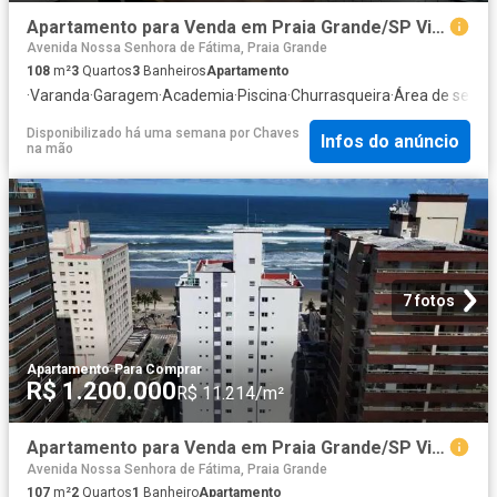
Apartamento para Venda em Praia Grande/SP Vila Caiçara 3 Quartos
Avenida Nossa Senhora de Fátima, Praia Grande
108
m²
3
Quartos
3
Banheiros
Apartamento
·
Varanda
·
Garagem
·
Academia
·
Piscina
·
Churrasqueira
·
Área de serviç
Disponibilizado há uma semana
por
Chaves
Infos do anúncio
na mão
7 fotos
Apartamento
·
Para Comprar
R$ 1.200.000
R$ 11.214/m²
Apartamento para Venda em Praia Grande/SP Vila Caiçara 2 Quartos
Avenida Nossa Senhora de Fátima, Praia Grande
107
m²
2
Quartos
1
Banheiro
Apartamento