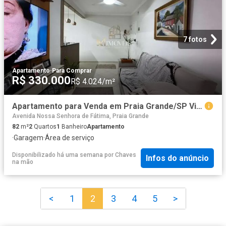
7 fotos
Apartamento
·
Para Comprar
R$ 330.000
R$ 4.024/m²
Apartamento para Venda em Praia Grande/SP Vila Caiçara 2 Quartos
Avenida Nossa Senhora de Fátima, Praia Grande
82
m²
2
Quartos
1
Banheiro
Apartamento
·
Garagem
·
Área de serviço
Disponibilizado há uma semana
por
Chaves
Infos do anúncio
na mão
<
1
2
3
4
5
>