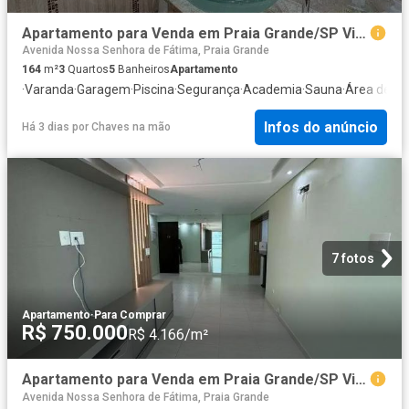
Apartamento para Venda em Praia Grande/SP Vila Caiçara 3 Quartos
Avenida Nossa Senhora de Fátima, Praia Grande
164
m²
3
Quartos
5
Banheiros
Apartamento
·
Varanda
·
Garagem
·
Piscina
·
Segurança
·
Academia
·
Sauna
·
Área de se
Infos do anúncio
Há 3 dias
por
Chaves na mão
7 fotos
Apartamento
·
Para Comprar
R$ 750.000
R$ 4.166/m²
Apartamento para Venda em Praia Grande/SP Vila Caiçara 2 Quartos
Avenida Nossa Senhora de Fátima, Praia Grande