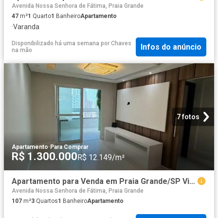
Avenida Nossa Senhora de Fátima, Praia Grande
47
m²
1
Quarto
1
Banheiro
Apartamento
·
Varanda
Disponibilizado há uma semana
por
Chaves
Infos do anúncio
na mão
7 fotos
Apartamento
·
Para Comprar
R$ 1.300.000
R$ 12.149/m²
Apartamento para Venda em Praia Grande/SP Vila Caiçara 3 Quartos
Avenida Nossa Senhora de Fátima, Praia Grande
107
m²
3
Quartos
1
Banheiro
Apartamento