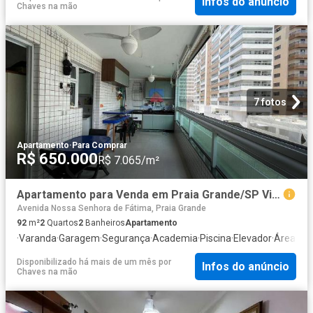
Infos do anúncio
Chaves na mão
7 fotos
Apartamento
·
Para Comprar
R$ 650.000
R$ 7.065/m²
Apartamento para Venda em Praia Grande/SP Vila Caiçara 2 Quartos
Avenida Nossa Senhora de Fátima, Praia Grande
92
m²
2
Quartos
2
Banheiros
Apartamento
·
Varanda
·
Garagem
·
Segurança
·
Academia
·
Piscina
·
Elevador
·
Área de 
Disponibilizado há mais de um mês
por
Infos do anúncio
Chaves na mão