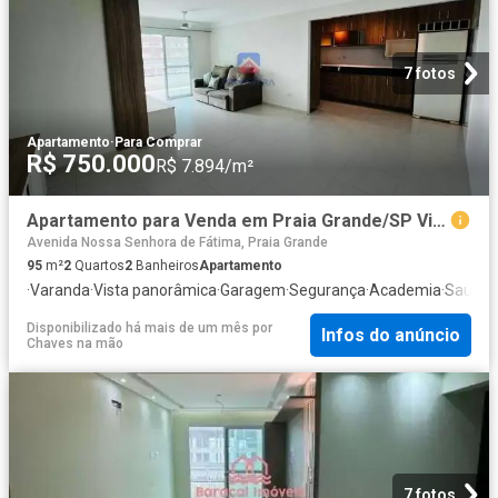
7 fotos
Apartamento
·
Para Comprar
R$ 750.000
R$ 7.894/m²
Apartamento para Venda em Praia Grande/SP Vila Caiçara 2 Quartos
Avenida Nossa Senhora de Fátima, Praia Grande
95
m²
2
Quartos
2
Banheiros
Apartamento
·
Varanda
·
Vista panorâmica
·
Garagem
·
Segurança
·
Academia
·
Sauna
·
Disponibilizado há mais de um mês
por
Infos do anúncio
Chaves na mão
7 fotos