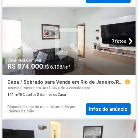
7 fotos
Casa
·
Para Comprar
R$ 874.000
R$ 6.198/m²
Casa / Sobrado para Venda em Rio de Janeiro/RJ Curicica 5 Quartos
Avenida Paisagista José Silva de Azevedo Neto
141
m²
5
Quartos
3
Banheiros
Casa
Disponibilizado há mais de um mês
por
Infos do anúncio
Chaves na mão