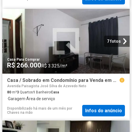
7 fotos
Casa
·
Para Comprar
R$ 266.000
R$ 3.325/m²
Casa / Sobrado em Condomínio para Venda em Rio de Janeiro/RJ Curicica 3 Quartos
Avenida Paisagista José Silva de Azevedo Neto
80
m²
3
Quartos
1
Banheiro
Casa
·
Garagem
·
Área de serviço
Disponibilizado há mais de um mês
por
Infos do anúncio
Chaves na mão