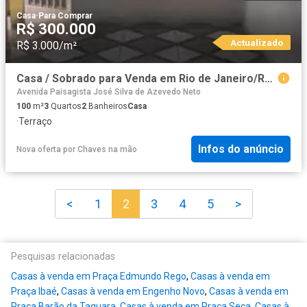
Casa
·
Para Comprar
R$ 300.000
Actualizado
R$ 3.000/m²
Casa / Sobrado para Venda em Rio de Janeiro/RJ Curicica 3 Quartos
Avenida Paisagista José Silva de Azevedo Neto
100
m²
3
Quartos
2
Banheiros
Casa
·
Terraço
Infos do anúncio
Nova oferta
por
Chaves na mão
<
1
2
3
4
5
>
Pesquisas relacionadas
Casas à venda em Praça Edmundo Rego
,
Casas à venda em
Praça Ibaé
,
Casas à venda em Engenho Novo
,
Casas à venda em
Praça Barão da Taquara
,
Casas à venda em Praça Seca
,
Casas à