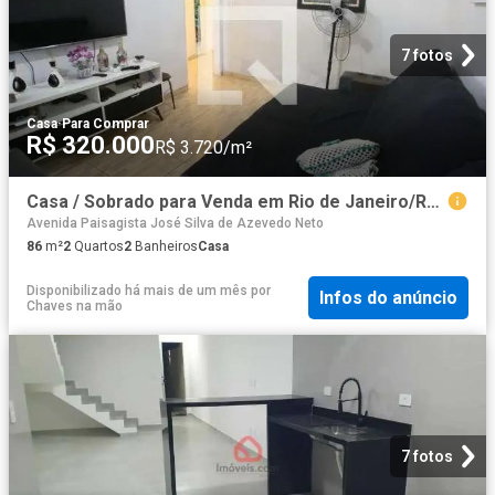
7 fotos
Casa
·
Para Comprar
R$ 320.000
R$ 3.720/m²
Casa / Sobrado para Venda em Rio de Janeiro/RJ Curicica 2 Quartos
Avenida Paisagista José Silva de Azevedo Neto
86
m²
2
Quartos
2
Banheiros
Casa
Disponibilizado há mais de um mês
por
Infos do anúncio
Chaves na mão
7 fotos