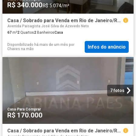
R$ 340.000
R$ 5.074/m²
Casa / Sobrado para Venda em Rio de Janeiro/RJ Curicica 2 Quartos
Avenida Paisagista José Silva de Azevedo Neto
67
m²
2
Quartos
2
Banheiros
Casa
Disponibilizado há mais de um mês
por
Infos do anúncio
Chaves na mão
7 fotos
Casa
·
Para Comprar
R$ 170.000
Casa / Sobrado para Venda em Rio de Janeiro/RJ Guaratiba 2 Quartos