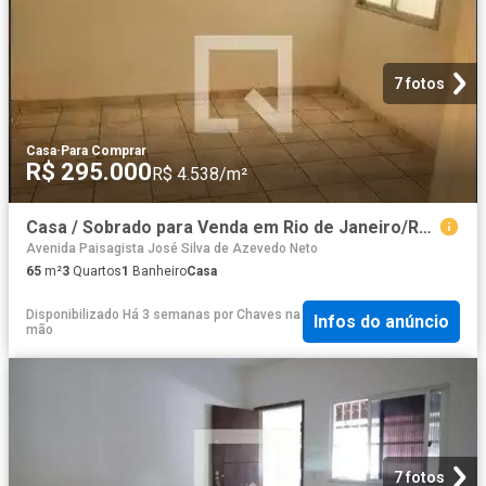
7 fotos
Casa
·
Para Comprar
R$ 295.000
R$ 4.538/m²
Casa / Sobrado para Venda em Rio de Janeiro/RJ Curicica 3 Quartos
Avenida Paisagista José Silva de Azevedo Neto
65
m²
3
Quartos
1
Banheiro
Casa
Disponibilizado Há 3 semanas
por
Chaves na
Infos do anúncio
mão
7 fotos