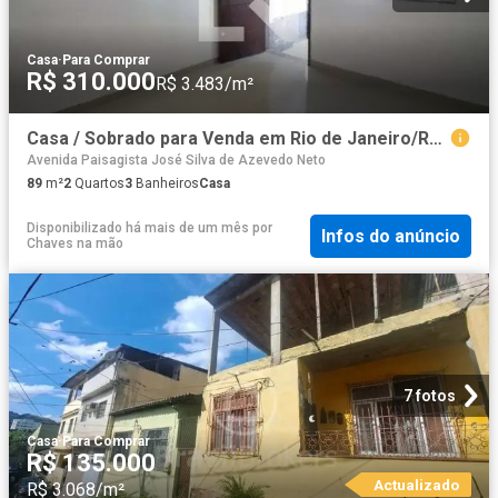
Casa
·
Para Comprar
R$ 310.000
R$ 3.483/m²
Casa / Sobrado para Venda em Rio de Janeiro/RJ Curicica 2 Quartos
Avenida Paisagista José Silva de Azevedo Neto
89
m²
2
Quartos
3
Banheiros
Casa
Disponibilizado há mais de um mês
por
Infos do anúncio
Chaves na mão
7 fotos
Casa
·
Para Comprar
R$ 135.000
Actualizado
R$ 3.068/m²