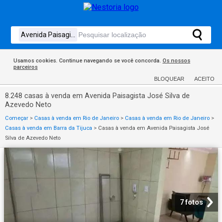
Usamos cookies. Continue navegando se você concorda.
Os nossos
parceiros
BLOQUEAR
ACEITO
8.248 casas à venda em Avenida Paisagista José Silva de
Azevedo Neto
Começar
>
Casas à venda em Rio de Janeiro
>
Casas à venda em Rio de Janeiro
>
Casas à venda em Barra da Tijuca
>
Casas à venda em Avenida Paisagista José
Silva de Azevedo Neto
7 fotos