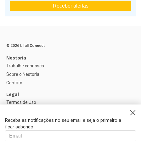
Receber alertas
© 2026 Lifull Connect
Nestoria
Trabalhe connosco
Sobre o Nestoria
Contato
Legal
Termos de Uso
Política de privacidade
Política de Cookies
Receba as notificações no seu email e seja o primeiro a
ficar sabendo
Ajuda
FAQ