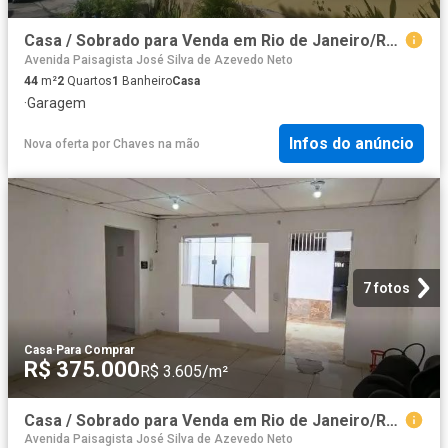
Casa / Sobrado para Venda em Rio de Janeiro/RJ Praça Seca 2 Quartos
Avenida Paisagista José Silva de Azevedo Neto
44
m²
2
Quartos
1
Banheiro
Casa
·
Garagem
Infos do anúncio
Nova oferta
por
Chaves na mão
7 fotos
Casa
·
Para Comprar
R$ 375.000
R$ 3.605/m²
Casa / Sobrado para Venda em Rio de Janeiro/RJ Curicica 4 Quartos
Avenida Paisagista José Silva de Azevedo Neto