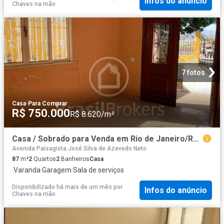
Infos do anúncio
Chaves na mão
7 fotos
Casa
·
Para Comprar
R$ 750.000
R$ 8.620/m²
Casa / Sobrado para Venda em Rio de Janeiro/RJ Curicica 2 Quartos
Avenida Paisagista José Silva de Azevedo Neto
87
m²
2
Quartos
2
Banheiros
Casa
·
Varanda
·
Garagem
·
Sala de serviços
Disponibilizado há mais de um mês
por
Infos do anúncio
Chaves na mão