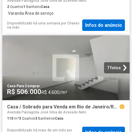
Avenida Paisagista José Silva de Azevedo Neto
2
Quartos
1
Banheiro
Casa
·
Varanda
·
Área de serviço
Disponibilizado há uma semana
por
Chaves
Infos do anúncio
na mão
7 fotos
Casa
·
Para Comprar
R$ 506.000
R$ 4.600/m²
Casa / Sobrado para Venda em Rio de Janeiro/RJ Curicica 3 Quartos
Avenida Paisagista José Silva de Azevedo Neto
110
m²
3
Quartos
3
Banheiros
Casa
Disponibilizado há mais de um mês
por