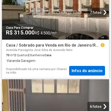
7 fotos
Casa
·
Para Comprar
R$ 315.000
R$ 4.500/m²
Casa / Sobrado para Venda em Rio de Janeiro/RJ Curicica 2 Quartos
Avenida Paisagista José Silva de Azevedo Neto
70
m²
2
Quartos
2
Banheiros
Casa
·
Varanda
·
Garagem
Disponibilizado há uma semana
por
Chaves
Infos do anúncio
na mão
6 fotos