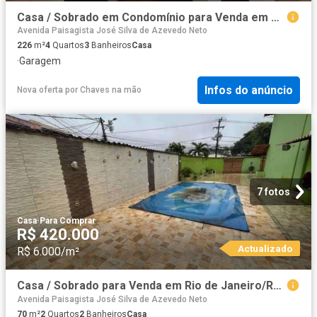
Casa / Sobrado em Condomínio para Venda em Rio de Janeiro/RJ Cidade de Deus 4 Quartos
Avenida Paisagista José Silva de Azevedo Neto
226
m²
4
Quartos
3
Banheiros
Casa
·
Garagem
Infos do anúncio
Nova oferta
por
Chaves na mão
7 fotos
Casa
·
Para Comprar
R$ 420.000
Actualizado
R$ 6.000/m²
Casa / Sobrado para Venda em Rio de Janeiro/RJ Curicica 2 Quartos
Avenida Paisagista José Silva de Azevedo Neto
70
m²
2
Quartos
2
Banheiros
Casa