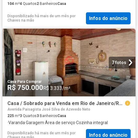
104
m²
4
Quartos
2
Banheiros
Casa
Disponibilizado há mais de um mês
por
Infos do anúncio
Chaves na mão
7 fotos
Casa
·
Para Comprar
R$ 750.000
R$ 3.333/m²
Casa / Sobrado para Venda em Rio de Janeiro/RJ Curicica 3 Quartos
Avenida Paisagista José Silva de Azevedo Neto
225
m²
3
Quartos
3
Banheiros
Casa
·
Varanda
·
Garagem
·
Área de serviço
·
Cozinha integral
Disponibilizado há mais de um mês
por
Infos do anúncio
Chaves na mão