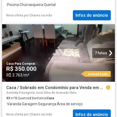
·
Piscina
·
Churrasqueira
·
Quintal
Infos do anúncio
Nova oferta
por
Chaves na mão
7 fotos
Casa
·
Para Comprar
R$ 350.000
Actualizado
R$ 3.763/m²
Casa / Sobrado em Condomínio para Venda em Rio de Janeiro/RJ Praça Seca 3 Quartos
Avenida Paisagista José Silva de Azevedo Neto
93
m²
3
Quartos
2
Banheiros
Casa
·
Varanda
·
Garagem
·
Segurança
·
Área de serviço
Infos do anúncio
Nova oferta
por
Chaves na mão