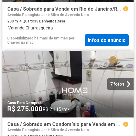
Casa / Sobrado para Venda em Rio de Janeiro/RJ Curicica 4 Quartos
Avenida Paisagista José Silva de Azevedo Neto
200
m²
4
Quartos
3
Banheiros
Casa
·
Varanda
·
Churrasqueira
Disponibilizado há mais de um mês
por
Infos do anúncio
Chaves na mão
7 fotos
Casa
·
Para Comprar
R$ 275.000
R$ 2.115/m²
Casa / Sobrado em Condomínio para Venda em Rio de Janeiro/RJ Tanque 2 Quartos
Avenida Paisagista José Silva de Azevedo Neto