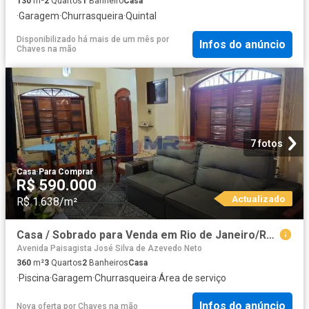
130
m²
2
Quartos
1
Banheiro
Casa
·
Garagem
·
Churrasqueira
·
Quintal
Disponibilizado há mais de um mês
por
Infos do anúncio
Chaves na mão
7 fotos
Casa
·
Para Comprar
R$ 590.000
Actualizado
R$ 1.638/m²
Casa / Sobrado para Venda em Rio de Janeiro/RJ Curicica 3 Quartos
Avenida Paisagista José Silva de Azevedo Neto
360
m²
3
Quartos
2
Banheiros
Casa
·
Piscina
·
Garagem
·
Churrasqueira
·
Área de serviço
Infos do anúncio
Nova oferta
por
Chaves na mão