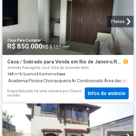
7 fotos
Casa
·
Para Comprar
R$ 850.000
R$ 5.151/m²
Casa / Sobrado para Venda em Rio de Janeiro/RJ Jacarepaguá 3 Quartos
Avenida Paisagista José Silva de Azevedo Neto
165
m²
3
Quartos
3
Banheiros
Casa
·
Academia
·
Piscina
·
Churrasqueira
·
Ar Condicionado
·
Área das crianç
Disponibilizado há uma semana
por
Chaves
Infos do anúncio
na mão