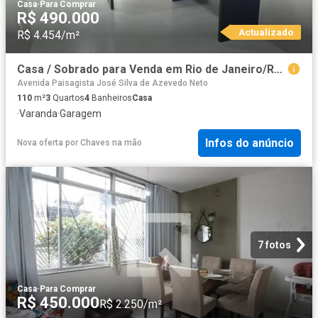
Casa
·
Para Comprar
R$ 490.000
Actualizado
R$ 4.454/m²
Casa / Sobrado para Venda em Rio de Janeiro/RJ Curicica 3 Quartos
Avenida Paisagista José Silva de Azevedo Neto
110
m²
3
Quartos
4
Banheiros
Casa
·
Varanda
·
Garagem
Infos do anúncio
Nova oferta
por
Chaves na mão
7 fotos
Casa
·
Para Comprar
R$ 450.000
R$ 2.250/m²