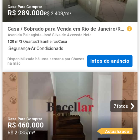
Casa
·
Para Comprar
R$ 289.000
R$ 2.408/m²
Casa / Sobrado para Venda em Rio de Janeiro/RJ Curicica 3 Quartos
Avenida Paisagista José Silva de Azevedo Neto
120
m²
3
Quartos
3
Banheiros
Casa
·
Segurança
·
Ar Condicionado
Disponibilizado há uma semana
por
Chaves
Infos do anúncio
na mão
7 fotos
Casa
·
Para Comprar
R$ 460.000
Actualizado
R$ 2.035/m²