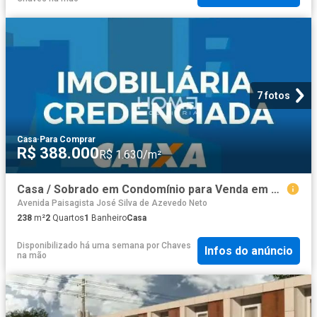
7 fotos
Casa
·
Para Comprar
R$ 388.000
R$ 1.630/m²
Casa / Sobrado em Condomínio para Venda em Rio de Janeiro/RJ Tanque 2 Quartos
Avenida Paisagista José Silva de Azevedo Neto
238
m²
2
Quartos
1
Banheiro
Casa
Disponibilizado há uma semana
por
Chaves
Infos do anúncio
na mão