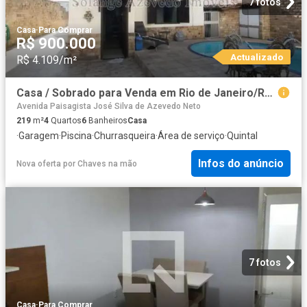
7 fotos
Casa
·
Para Comprar
R$ 900.000
Actualizado
R$ 4.109/m²
Casa / Sobrado para Venda em Rio de Janeiro/RJ Curicica 4 Quartos
Avenida Paisagista José Silva de Azevedo Neto
219
m²
4
Quartos
6
Banheiros
Casa
·
Garagem
·
Piscina
·
Churrasqueira
·
Área de serviço
·
Quintal
Infos do anúncio
Nova oferta
por
Chaves na mão
7 fotos
Casa
·
Para Comprar