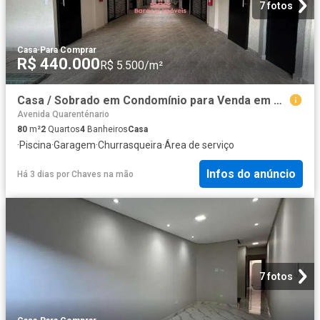
7 fotos
Casa
·
Para Comprar
R$ 440.000
R$ 5.500/m²
Casa / Sobrado em Condomínio para Venda em Praia Grande/SP Tupi 2 Quartos
Avenida Quarenténario
80
m²
2
Quartos
4
Banheiros
Casa
·
Piscina
·
Garagem
·
Churrasqueira
·
Área de serviço
Infos do anúncio
Há 3 dias
por
Chaves na mão
7 fotos