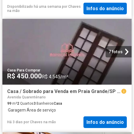
Disponibilizado há uma semana
por
Chaves
Infos do anúncio
na mão
7 fotos
Casa
·
Para Comprar
R$ 450.000
R$ 4.545/m²
Casa / Sobrado para Venda em Praia Grande/SP Tupi 2 Quartos
Avenida Quarenténario
99
m²
2
Quartos
3
Banheiros
Casa
·
Garagem
·
Área de serviço
Infos do anúncio
Há 3 dias
por
Chaves na mão