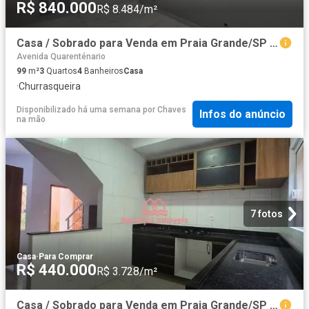
R$ 840.000
R$ 8.484/m²
Casa / Sobrado para Venda em Praia Grande/SP Guilhermina 3 Quartos
Avenida Quarenténario
99
m²
3
Quartos
4
Banheiros
Casa
·
Churrasqueira
Disponibilizado há uma semana
por
Chaves
Infos do anúncio
na mão
7 fotos
Casa
·
Para Comprar
R$ 440.000
R$ 3.728/m²
Casa / Sobrado para Venda em Praia Grande/SP Boqueirão 3 Quartos