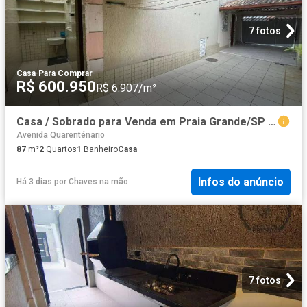
7 fotos
Casa
·
Para Comprar
R$ 600.950
R$ 6.907/m²
Casa / Sobrado para Venda em Praia Grande/SP Guilhermina 2 Quartos
Avenida Quarenténario
87
m²
2
Quartos
1
Banheiro
Casa
Infos do anúncio
Há 3 dias
por
Chaves na mão
7 fotos