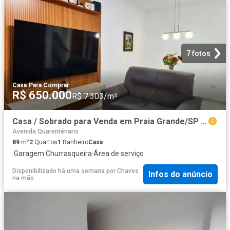
7 fotos
Casa
·
Para Comprar
R$ 650.000
R$ 7.303/m²
Casa / Sobrado para Venda em Praia Grande/SP Guilhermina 2 Quartos
Avenida Quarenténario
89
m²
2
Quartos
1
Banheiro
Casa
·
Garagem
·
Churrasqueira
·
Área de serviço
Disponibilizado há uma semana
por
Chaves
Infos do anúncio
na mão