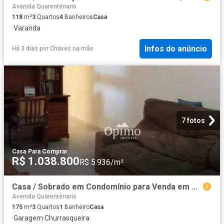
Avenida Quarenténario
118
m²
3
Quartos
4
Banheiros
Casa
·
Varanda
Infos do anúncio
Há 3 dias
por
Chaves na mão
7 fotos
Casa
·
Para Comprar
R$ 1.038.800
R$ 5.936/m²
Casa / Sobrado em Condomínio para Venda em Praia Grande/SP Guilhermina 3 Quartos
Avenida Quarenténario
175
m²
3
Quartos
1
Banheiro
Casa
·
Garagem
·
Churrasqueira