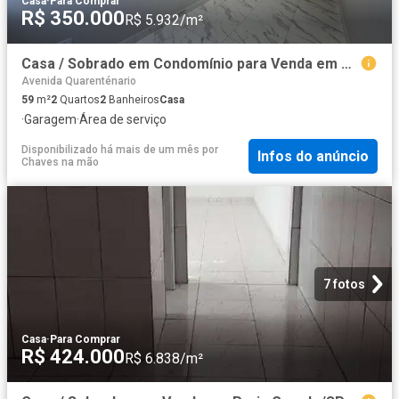
Casa
·
Para Comprar
R$ 350.000
R$ 5.932/m²
Casa / Sobrado em Condomínio para Venda em Praia Grande/SP Tude Bastos Sítio do Campo 2 Quartos
Avenida Quarenténario
59
m²
2
Quartos
2
Banheiros
Casa
·
Garagem
·
Área de serviço
Disponibilizado há mais de um mês
por
Infos do anúncio
Chaves na mão
7 fotos
Casa
·
Para Comprar
R$ 424.000
R$ 6.838/m²