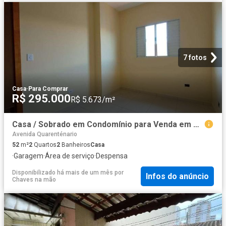
7 fotos
Casa
·
Para Comprar
R$ 295.000
R$ 5.673/m²
Casa / Sobrado em Condomínio para Venda em Praia Grande/SP Tude Bastos Sítio do Campo 2 Quartos
Avenida Quarenténario
52
m²
2
Quartos
2
Banheiros
Casa
·
Garagem
·
Área de serviço
·
Despensa
Disponibilizado há mais de um mês
por
Infos do anúncio
Chaves na mão