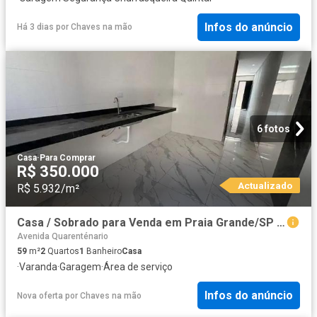
Infos do anúncio
Há 3 dias
por
Chaves na mão
6 fotos
Casa
·
Para Comprar
R$ 350.000
Actualizado
R$ 5.932/m²
Casa / Sobrado para Venda em Praia Grande/SP Tude Bastos Sítio do Campo 2 Quartos
Avenida Quarenténario
59
m²
2
Quartos
1
Banheiro
Casa
·
Varanda
·
Garagem
·
Área de serviço
Infos do anúncio
Nova oferta
por
Chaves na mão