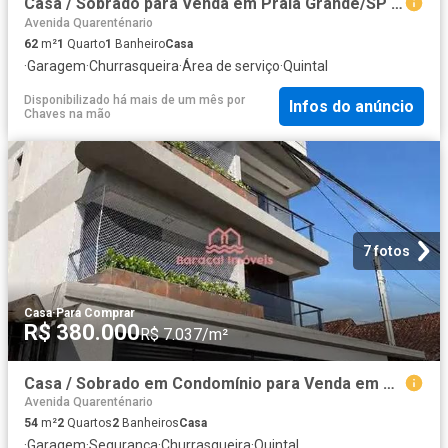
Casa / Sobrado para Venda em Praia Grande/SP Guilhermina 1 Quartos
Avenida Quarenténario
62
m²
1
Quarto
1
Banheiro
Casa
·
Garagem
·
Churrasqueira
·
Área de serviço
·
Quintal
Disponibilizado há mais de um mês
por
Infos do anúncio
Chaves na mão
7 fotos
Casa
·
Para Comprar
R$ 380.000
R$ 7.037/m²
Casa / Sobrado em Condomínio para Venda em Praia Grande/SP Tupi 2 Quartos
Avenida Quarenténario
54
m²
2
Quartos
2
Banheiros
Casa
·
Garagem
·
Segurança
·
Churrasqueira
·
Quintal