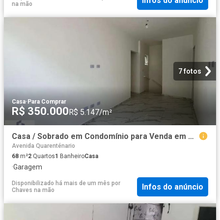
Infos do anúncio
na mão
7 fotos
Casa
·
Para Comprar
R$ 350.000
R$ 5.147/m²
Casa / Sobrado em Condomínio para Venda em Praia Grande/SP Sítio do Campo 2 Quartos
Avenida Quarenténario
68
m²
2
Quartos
1
Banheiro
Casa
·
Garagem
Disponibilizado há mais de um mês
por
Infos do anúncio
Chaves na mão