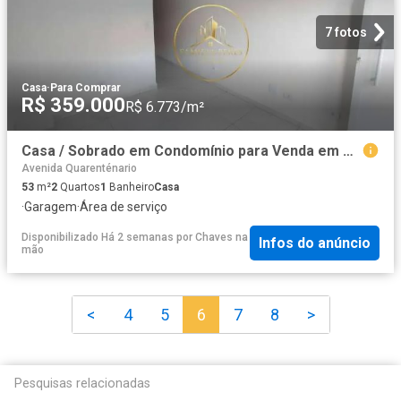
7 fotos
Casa
·
Para Comprar
R$ 359.000
R$ 6.773/m²
Casa / Sobrado em Condomínio para Venda em Praia Grande/SP Tude Bastos Sítio do Campo 2 Quartos
Avenida Quarenténario
53
m²
2
Quartos
1
Banheiro
Casa
·
Garagem
·
Área de serviço
Disponibilizado Há 2 semanas
por
Chaves na
Infos do anúncio
mão
<
4
5
6
7
8
>
Pesquisas relacionadas