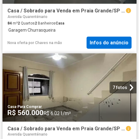
Casa / Sobrado para Venda em Praia Grande/SP Vila Assunção 2 Quartos
Avenida Quarenténario
84
m²
2
Quartos
2
Banheiros
Casa
·
Garagem
·
Churrasqueira
Infos do anúncio
Nova oferta
por
Chaves na mão
7 fotos
Casa
·
Para Comprar
R$ 560.000
R$ 6.021/m²
Casa / Sobrado para Venda em Praia Grande/SP Guilhermina 2 Quartos
Avenida Quarenténario