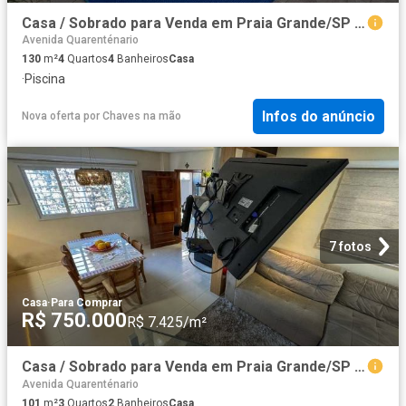
Casa / Sobrado para Venda em Praia Grande/SP Tupi 4 Quartos
Avenida Quarenténario
130
m²
4
Quartos
4
Banheiros
Casa
·
Piscina
Infos do anúncio
Nova oferta
por
Chaves na mão
7 fotos
Casa
·
Para Comprar
R$ 750.000
R$ 7.425/m²
Casa / Sobrado para Venda em Praia Grande/SP Guilhermina 3 Quartos
Avenida Quarenténario
101
m²
3
Quartos
2
Banheiros
Casa