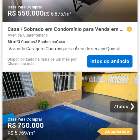
Casa
·
Para Comprar
R$ 550.000
R$ 6.875/m²
Casa / Sobrado em Condomínio para Venda em Praia Grande/SP Vila Caiçara 3 Quartos
Avenida Quarenténario
80
m²
3
Quartos
2
Banheiros
Casa
·
Varanda
·
Garagem
·
Churrasqueira
·
Área de serviço
·
Quintal
Disponibilizado há mais de um mês
por
Infos do anúncio
Chaves na mão
7 fotos
Casa
·
Para Comprar
R$ 750.000
Actualizado
R$ 5.769/m²