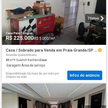
7 fotos
Casa
·
Para Comprar
R$ 225.000
R$ 5.000/m²
Casa / Sobrado para Venda em Praia Grande/SP Guilhermina 1 Quartos
Avenida Quarenténario
45
m²
1
Quarto
1
Banheiro
Casa
·
Garagem
·
Área de serviço
Disponibilizado há mais de um mês
por
Infos do anúncio
Chaves na mão