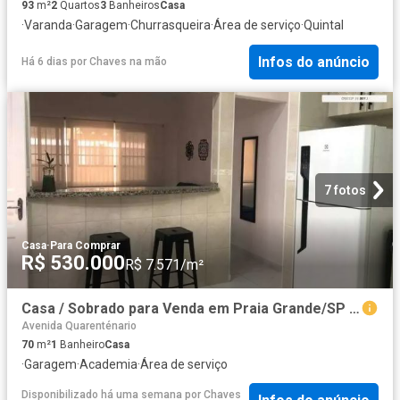
93
m²
2
Quartos
3
Banheiros
Casa
·
Varanda
·
Garagem
·
Churrasqueira
·
Área de serviço
·
Quintal
Infos do anúncio
Há 6 dias
por
Chaves na mão
7 fotos
Casa
·
Para Comprar
R$ 530.000
R$ 7.571/m²
Casa / Sobrado para Venda em Praia Grande/SP Guilhermina
Avenida Quarenténario
70
m²
1
Banheiro
Casa
·
Garagem
·
Academia
·
Área de serviço
Disponibilizado há uma semana
por
Chaves