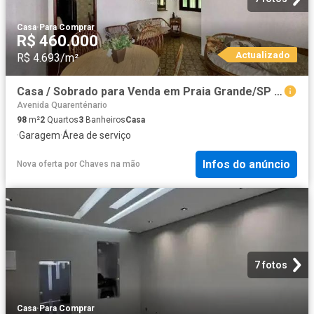
Casa
·
Para Comprar
R$ 460.000
Actualizado
R$ 4.693/m²
Casa / Sobrado para Venda em Praia Grande/SP Tupi 2 Quartos
Avenida Quarenténario
98
m²
2
Quartos
3
Banheiros
Casa
·
Garagem
·
Área de serviço
Infos do anúncio
Nova oferta
por
Chaves na mão
7 fotos
Casa
·
Para Comprar