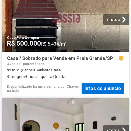
7 fotos
Casa
·
Para Comprar
R$ 500.000
R$ 5.434/m²
Casa / Sobrado para Venda em Praia Grande/SP Tupi 2 Quartos
Avenida Quarenténario
92
m²
2
Quartos
3
Banheiros
Casa
·
Garagem
·
Churrasqueira
·
Quintal
Disponibilizado há uma semana
por
Chaves
Infos do anúncio
na mão
7 fotos