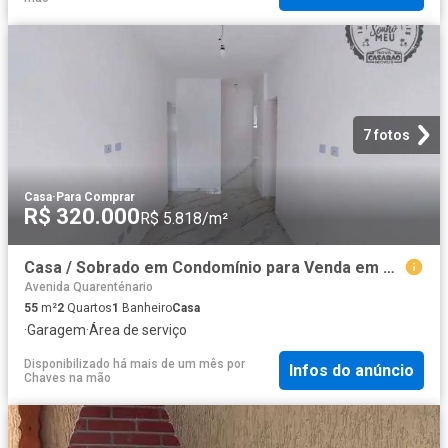
7 fotos
Casa
·
Para Comprar
R$ 320.000
R$ 5.818/m²
Casa / Sobrado em Condomínio para Venda em Praia Grande/SP Tude Bastos Sítio do Campo 2 Quartos
Avenida Quarenténario
55
m²
2
Quartos
1
Banheiro
Casa
·
Garagem
·
Área de serviço
Disponibilizado há mais de um mês
por
Infos do anúncio
Chaves na mão