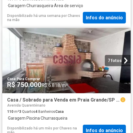
·
Garagem
·
Churrasqueira
·
Área de serviço
Disponibilizado há uma semana
por
Chaves
Infos do anúncio
na mão
7 fotos
Casa
·
Para Comprar
R$ 750.000
R$ 6.818/m²
Casa / Sobrado para Venda em Praia Grande/SP Tupi 3 Quartos
Avenida Quarenténario
110
m²
3
Quartos
4
Banheiros
Casa
·
Garagem
·
Piscina
·
Churrasqueira
Disponibilizado há um mês
por
Chaves na
Infos do anúncio
mão