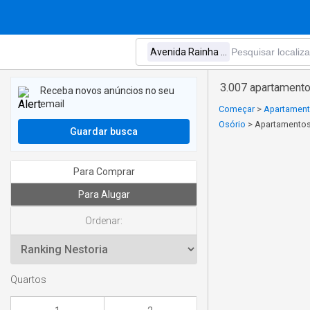
3.007 apartamento
Receba novos anúncios no seu
email
Começar
>
Apartamento
Osório
>
Apartamentos 
Guardar busca
Para Comprar
Para Alugar
Ordenar:
Quartos