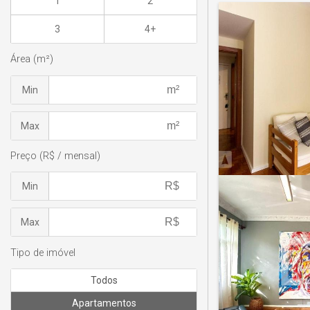
1
2
3
4+
Área (m²)
Min
Max
Preço (R$ / mensal)
Min
Max
Tipo de imóvel
Todos
Apartamentos