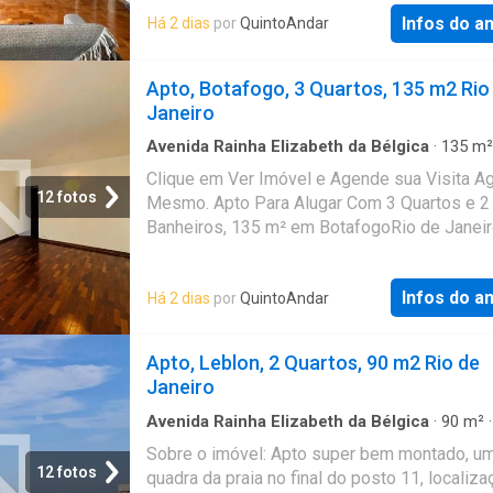
Infos do a
Há 2 dias
por
QuintoAndar
Apto, Botafogo, 3 Quartos, 135 m2 Rio
Janeiro
Avenida Rainha Elizabeth da Bélgica
·
135
m²
Quartos
·
2
Banheiros
·
Apartamento
Clique em Ver Imóvel e Agende sua Visita A
12 fotos
Mesmo. Apto Para Alugar Com 3 Quartos e 2
Banheiros, 135 m² em BotafogoRio de Janeir
Infos do a
Há 2 dias
por
QuintoAndar
Apto, Leblon, 2 Quartos, 90 m2 Rio de
Janeiro
Avenida Rainha Elizabeth da Bélgica
·
90
m²
Quartos
·
1
Banheiro
·
Apartamento
·
Seguranç
Sobre o imóvel: Apto super bem montado, u
12 fotos
quadra da praia no final do posto 11, localiza