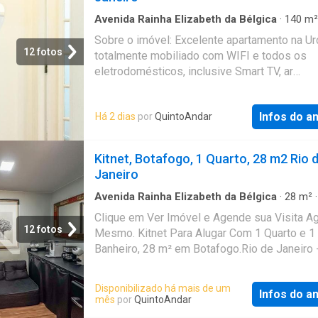
Avenida Rainha Elizabeth da Bélgica
·
140
m²
Quartos
·
1
Banheiro
·
Apartamento
·
Ar Condic
Sobre o imóvel: Excelente apartamento na Ur
12 fotos
totalmente mobiliado com WIFI e todos os
eletrodomésticos, inclusive Smart TV, ar
condicionados, etc Valores: - Aluguel: R$ 830
Condomínio: R$ 1450 - IPTU: R$ 442 Que tal
Infos do a
Há 2 dias
por
QuintoAndar
uma visita? Entre em contato pelo formulário
receberá uma mensagem por e-mail e What
com os próximos passos. Seu imóvel sem
Kitnet, Botafogo, 1 Quarto, 28 m2 Rio 
burocracia O QuintoAndar revolucionou o jeit
Janeiro
alugar e comprar imóveis: rápido, fácil, onlin
fiador e o melhor, sem burocracia. Conheça 
Avenida Rainha Elizabeth da Bélgica
·
28
m²
Quarto
·
1
Banheiro
·
Estudio
outros imóveis no site do QuintoAndar. CREC
Clique em Ver Imóvel e Agende sua Visita A
J7575
12 fotos
Mesmo. Kitnet Para Alugar Com 1 Quarto e 1
Banheiro, 28 m² em Botafogo.Rio de Janeiro 
Disponibilizado há mais de um
Infos do a
mês
por
QuintoAndar