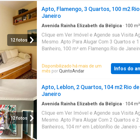
Apto, Flamengo, 3 Quartos, 100 m2 Rio
Janeiro
Avenida Rainha Elizabeth da Bélgica
·
100
m²
Quartos
·
1
Banheiro
·
Apartamento
Clique em Ver Imóvel e Agende sua Visita A
12 fotos
Mesmo. Apto Para Alugar Com 3 Quartos e 1
Banheiro, 100 m² em Flamengo.Rio de Janeir
Disponibilizado há mais de um
Infos do a
mês
por
QuintoAndar
Apto, Leblon, 2 Quartos, 104 m2 Rio de
Janeiro
Avenida Rainha Elizabeth da Bélgica
·
104
m²
Quartos
·
2
Banheiros
·
Apartamento
Clique em Ver Imóvel e Agende sua Visita A
12 fotos
Mesmo. Apto Para Alugar Com 2 Quartos e 2
Banheiros, 104 m² em LeblonRio de Janeiro 