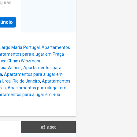
gurança
 total
núncio
 tem
ivre e
airro
res: -
Largo Maria Portugal
,
Apartamentos
PTU: R$
rtamentos para alugar em Praça
ntato
raça Chaim Weizmann
,
em por
oia Valansi
,
Apartamentos para
. Seu
a
,
Apartamentos para alugar em
cionou o
Urca, Rio de Janeiro
,
Apartamentos
l,
ras
,
Apartamentos para alugar em
.
rtamentos para alugar em Rua
R$ 8.300