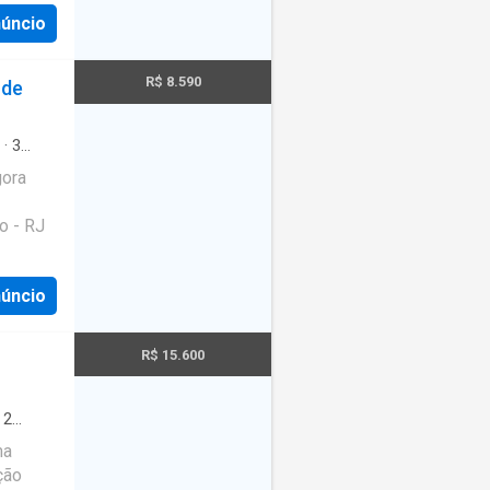
núncio
R$ 8.590
 de
·
3
gora
o - RJ
núncio
R$ 15.600
·
2
a
ma
ção