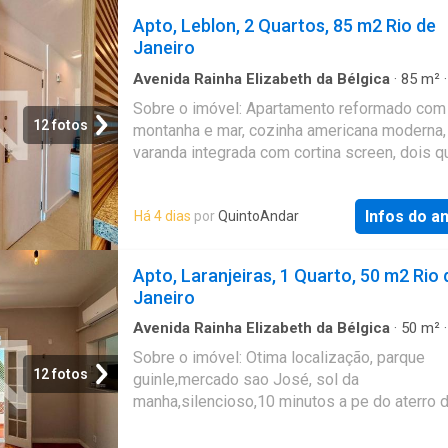
Apto, Leblon, 2 Quartos, 85 m2 Rio de
Janeiro
Avenida Rainha Elizabeth da Bélgica
·
85
m²
Quartos
·
1
Banheiro
·
Apartamento
·
Varanda
·
Sobre o imóvel: Apartamento reformado com 
Garagem
·
Cozinha integral
12 fotos
montanha e mar, cozinha americana moderna,
varanda integrada com cortina screen, dois q
Projeto de iluminação sofisticado, além de lu
natural em abundância. Prédio bonito e bem
Infos do a
Há 4 dias
por
QuintoAndar
administrado, garagem. Silencioso, fresco e
acolhedor. Além dos armários e eletrodomés
embutidos, pode ser disponibilizado semimo
Apto, Laranjeiras, 1 Quarto, 50 m2 Rio 
- conversar quando da proposta sobre o que
Janeiro
sobre o que pode ser ajustado. Valores: - Alu
R$ 9360 - Condomínio: R$ 1780 - IPTU: R$ 4
Avenida Rainha Elizabeth da Bélgica
·
50
m²
Quarto
·
1
Banheiro
·
Apartamento
tal agendar uma visita? Entre em contato pel
Sobre o imóvel: Otima localização, parque
formulário. Você receberá uma mensagem po
12 fotos
guinle,mercado sao José, sol da
mail e WhatsApp com os próximos passos. 
manha,silencioso,10 minutos a pe do aterro 
imóvel sem burocracia O QuintoAndar revolu
flamengo Valores: - Aluguel: R$ 6000 - Cond
jeito de alugar e comprar imóveis: rápido, fáci
R$ 530 - IPTU: R$ 109 Que tal agendar uma v