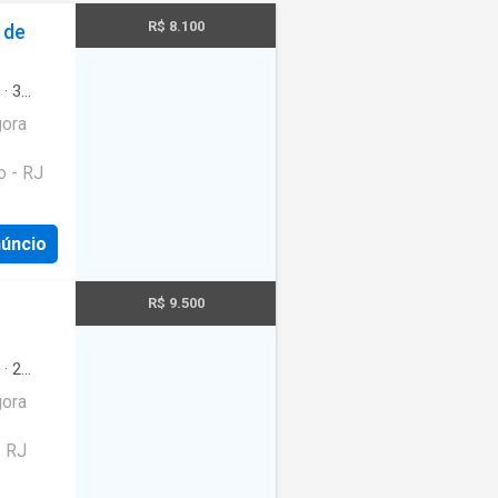
R$ 8.100
 de
·
3
gora
o - RJ
núncio
R$ 9.500
·
2
gora
- RJ