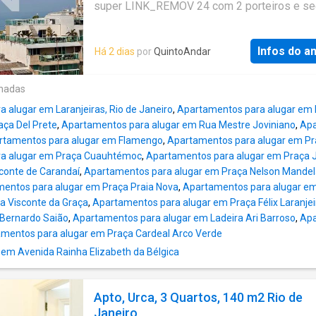
super LINK_REMOV 24 com 2 porteiros e se
externa a noite com vigia LINK_REMOVIDO
indevassavel em todos ambientes com visão
Infos do a
Há 2 dias
por
QuintoAndar
do morro 2 irmãos e vista lateral do mar.Não
visibilidade interna de nenhum vizinho. Tudo l
extremamente silencioso. E no corações do b
onadas
mais importante em termos de Life style Valo
 alugar em Laranjeiras, Rio de Janeiro
,
Apartamentos para alugar em 
Aluguel: R$ 15600 - Condomínio: R$ 1100 - I
aça Del Prete
,
Apartamentos para alugar em Rua Mestre Joviniano
,
Apa
417 Que tal agendar uma visita? Entre em co
rtamentos para alugar em Flamengo
,
Apartamentos para alugar em P
pelo formulário. Você receberá uma mensag
a alugar em Praça Cuauhtémoc
,
Apartamentos para alugar em Praça J
e-mail e WhatsApp com os próximos passos
conte de Carandaí
,
Apartamentos para alugar em Praça Nelson Mandel
imóvel sem burocracia O QuintoAndar revolu
entos para alugar em Praça Praia Nova
,
Apartamentos para alugar em 
jeito de alugar e comprar imóveis: rápido, fáci
a Visconte da Graça
,
Apartamentos para alugar em Praça Félix Laranjei
online, sem fiador e o melhor, sem burocracia
 Bernardo Saião
,
Apartamentos para alugar em Ladeira Ari Barroso
,
Apa
Conheça esse e outros imóveis no site do
mentos para alugar em Praça Cardeal Arco Verde
QuintoAndar. CRECI-RJ J7575
 em Avenida Rainha Elizabeth da Bélgica
Apto, Urca, 3 Quartos, 140 m2 Rio de
Janeiro