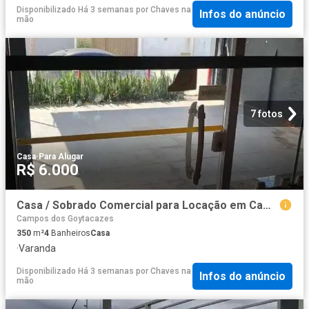
Disponibilizado Há 3 semanas
por
Chaves na
Infos do anúncio
mão
7 fotos
Casa
·
Para Alugar
R$ 6.000
Casa / Sobrado Comercial para Locação em Campos dos Goytacazes/RJ Parque Tamandaré
Campos dos Goytacazes
350
m²
4
Banheiros
Casa
·
Varanda
Disponibilizado Há 3 semanas
por
Chaves na
Infos do anúncio
mão