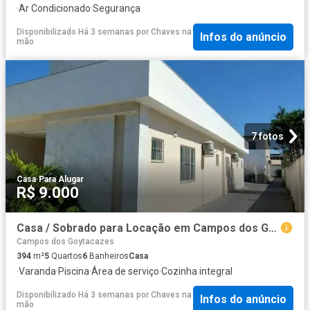
·
Ar Condicionado
·
Segurança
Disponibilizado Há 3 semanas
por
Chaves na
Infos do anúncio
mão
7 fotos
Casa
·
Para Alugar
R$ 9.000
Casa / Sobrado para Locação em Campos dos Goytacazes/RJ Parque Turf Club 5 Quartos
Campos dos Goytacazes
394
m²
5
Quartos
6
Banheiros
Casa
·
Varanda
·
Piscina
·
Área de serviço
·
Cozinha integral
Disponibilizado Há 3 semanas
por
Chaves na
Infos do anúncio
mão