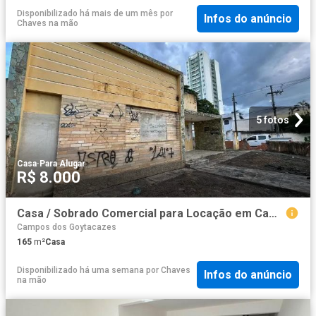
Disponibilizado há mais de um mês
por
Infos do anúncio
Chaves na mão
5 fotos
Casa
·
Para Alugar
R$ 8.000
Casa / Sobrado Comercial para Locação em Campos dos Goytacazes/RJ Parque Tamandaré
Campos dos Goytacazes
165
m²
Casa
Disponibilizado há uma semana
por
Chaves
Infos do anúncio
na mão