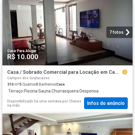
7 fotos
Casa
·
Para Alugar
R$ 10.000
Casa / Sobrado Comercial para Locação em Campos dos Goytacazes/RJ Centro 5 Quartos
Campos dos Goytacazes
310
m²
5
Quartos
5
Banheiros
Casa
·
Terraço
·
Piscina
·
Sauna
·
Churrasqueira
·
Despensa
Disponibilizado há uma semana
por
Chaves
Infos do anúncio
na mão