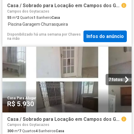
Casa / Sobrado para Locação em Campos dos Goytacazes/RJ Parque Novo Jockey 2 Quartos
Campos dos Goytacazes
55
m²
2
Quartos
1
Banheiro
Casa
·
Piscina
·
Garagem
·
Churrasqueira
Disponibilizado há uma semana
por
Chaves
Infos do anúncio
na mão
7 fotos
Casa
·
Para Alugar
R$ 5.930
Casa / Sobrado para Locação em Campos dos Goytacazes/RJ Parque Jóquei Club 7 Quartos
Campos dos Goytacazes
300
m²
7
Quartos
4
Banheiros
Casa