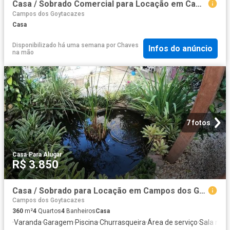
Casa / Sobrado Comercial para Locação em Campos dos Goytacazes/RJ Parque Pelinca
Campos dos Goytacazes
Casa
Disponibilizado há uma semana
por
Chaves
Infos do anúncio
na mão
7 fotos
Casa
·
Para Alugar
R$ 3.850
Casa / Sobrado para Locação em Campos dos Goytacazes/RJ Alphaville 4 Quartos
Campos dos Goytacazes
360
m²
4
Quartos
4
Banheiros
Casa
·
Varanda
·
Garagem
·
Piscina
·
Churrasqueira
·
Área de serviço
·
Sala mult