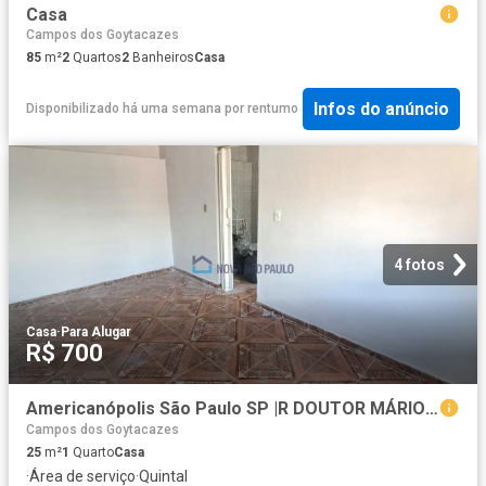
Casa
Campos dos Goytacazes
85
m²
2
Quartos
2
Banheiros
Casa
Infos do anúncio
Disponibilizado há uma semana
por
rentumo
4 fotos
Casa
·
Para Alugar
R$ 700
Americanópolis São Paulo SP |R DOUTOR MÁRIO DE CAMPOS
Campos dos Goytacazes
25
m²
1
Quarto
Casa
·
Área de serviço
·
Quintal