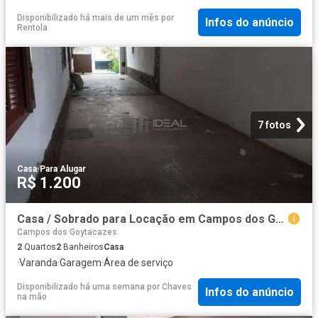
Disponibilizado há mais de um mês
por
Infos do anúncio
Rentola
7 fotos
Casa
·
Para Alugar
R$ 1.200
Casa / Sobrado para Locação em Campos dos Goytacazes/RJ Parque Imperial 2 Quartos
Campos dos Goytacazes
2
Quartos
2
Banheiros
Casa
·
Varanda
·
Garagem
·
Área de serviço
Disponibilizado há uma semana
por
Chaves
Infos do anúncio
na mão