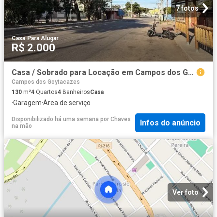
7 fotos
Casa
·
Para Alugar
R$ 2.000
Casa / Sobrado para Locação em Campos dos Goytacazes/RJ Parque Pecuária 4 Quartos
Campos dos Goytacazes
130
m²
4
Quartos
4
Banheiros
Casa
·
Garagem
·
Área de serviço
Disponibilizado há uma semana
por
Chaves
Infos do anúncio
na mão
Ver foto