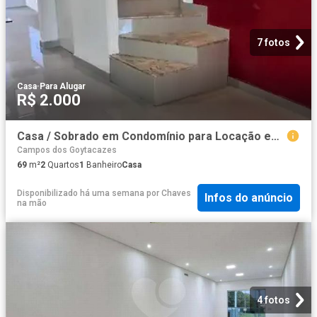
7 fotos
Casa
·
Para Alugar
R$ 2.000
Casa / Sobrado em Condomínio para Locação em Campos dos Goytacazes/RJ Parque Jóquei Club 2 Quartos
Campos dos Goytacazes
69
m²
2
Quartos
1
Banheiro
Casa
Disponibilizado há uma semana
por
Chaves
Infos do anúncio
na mão
4 fotos