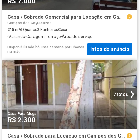
R$ 7.000
Casa / Sobrado Comercial para Locação em Campos dos Goytacazes/RJ Parque Rosário 6 Quartos
Campos dos Goytacazes
215
m²
6
Quartos
2
Banheiros
Casa
·
Varanda
·
Garagem
·
Terraço
·
Área de serviço
Disponibilizado há uma semana
por
Chaves
Infos do anúncio
na mão
7 fotos
Casa
·
Para Alugar
R$ 2.300
Casa / Sobrado para Locação em Campos dos Goytacazes/RJ Parque Turf Club 3 Quartos