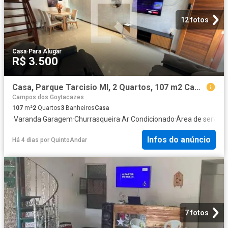
12 fotos
Casa
·
Para Alugar
R$ 3.500
Casa, Parque Tarcisio MI, 2 Quartos, 107 m2 Campos dos Goytacazes
Campos dos Goytacazes
107
m²
2
Quartos
3
Banheiros
Casa
·
Varanda
·
Garagem
·
Churrasqueira
·
Ar Condicionado
·
Área de serviço
Infos do anúncio
Há 4 dias
por
QuintoAndar
7 fotos