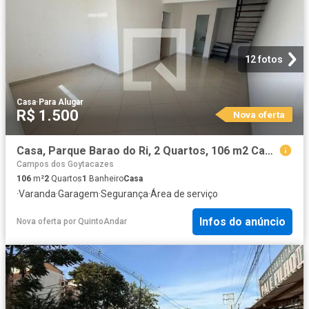
12 fotos
Casa
·
Para Alugar
R$ 1.500
Nova oferta
Casa, Parque Barao do Ri, 2 Quartos, 106 m2 Campos dos Goytacazes
Campos dos Goytacazes
106
m²
2
Quartos
1
Banheiro
Casa
·
Varanda
·
Garagem
·
Segurança
·
Área de serviço
Infos do anúncio
Nova oferta
por
QuintoAndar