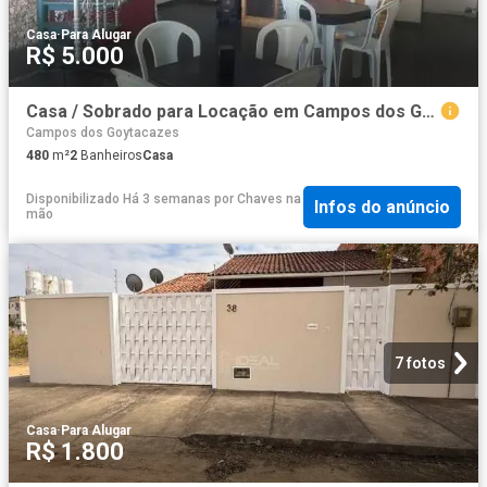
Casa
·
Para Alugar
R$ 5.000
Casa / Sobrado para Locação em Campos dos Goytacazes/RJ Centro
Campos dos Goytacazes
480
m²
2
Banheiros
Casa
Disponibilizado Há 3 semanas
por
Chaves na
Infos do anúncio
mão
7 fotos
Casa
·
Para Alugar
R$ 1.800