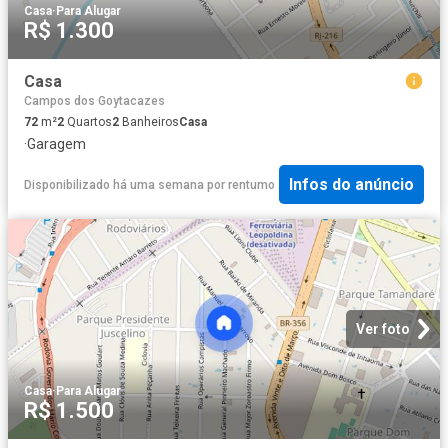
Casa
·
Para Alugar
R$ 1.300
Casa
Campos dos Goytacazes
72
m²
2
Quartos
2
Banheiros
Casa
·
Garagem
Infos do anúncio
Disponibilizado há uma semana
por
rentumo
Ver foto
Casa
·
Para Alugar
R$ 1.500