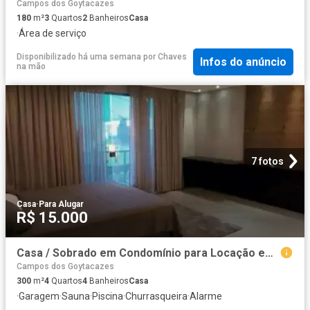
Campos dos Goytacazes
180
m²
3
Quartos
2
Banheiros
Casa
·
Área de serviço
Disponibilizado há uma semana
por
Chaves
Infos do anúncio
na mão
7 fotos
Casa
·
Para Alugar
R$ 15.000
Casa / Sobrado em Condomínio para Locação em Campos dos Goytacazes/RJ Parque Rodoviário 4 Quartos
Campos dos Goytacazes
300
m²
4
Quartos
4
Banheiros
Casa
·
Garagem
·
Sauna
·
Piscina
·
Churrasqueira
·
Alarme