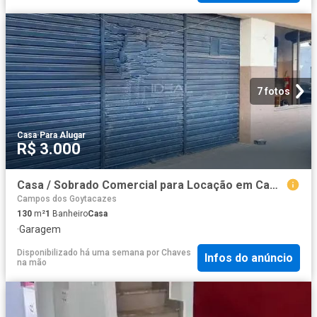
7 fotos
Casa
·
Para Alugar
R$ 3.000
Casa / Sobrado Comercial para Locação em Campos dos Goytacazes/RJ Parque Turf Club
Campos dos Goytacazes
130
m²
1
Banheiro
Casa
·
Garagem
Disponibilizado há uma semana
por
Chaves
Infos do anúncio
na mão