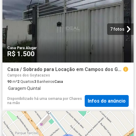
7 fotos
Casa
·
Para Alugar
R$ 1.500
Casa / Sobrado para Locação em Campos dos Goytacazes/RJ Parque São Benedito 2 Quartos
Campos dos Goytacazes
90
m²
2
Quartos
3
Banheiros
Casa
·
Garagem
·
Quintal
Disponibilizado há uma semana
por
Chaves
Infos do anúncio
na mão