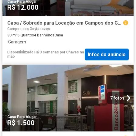
Casa
·
Para Alugar
R$ 12.000
Casa / Sobrado para Locação em Campos dos Goytacazes/RJ Centro 5 Quartos
Campos dos Goytacazes
30
m²
5
Quartos
4
Banheiros
Casa
·
Garagem
Disponibilizado Há 3 semanas
por
Chaves na
Infos do anúncio
mão
7 fotos
Casa
·
Para Alugar
R$ 1.500