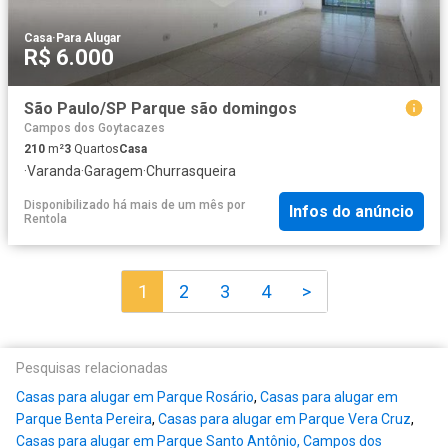
Casa
·
Para Alugar
R$ 6.000
São Paulo/SP Parque são domingos
Campos dos Goytacazes
210
m²
3
Quartos
Casa
·
Varanda
·
Garagem
·
Churrasqueira
Disponibilizado há mais de um mês
por
Infos do anúncio
Rentola
1
2
3
4
>
Pesquisas relacionadas
Casas para alugar em Parque Rosário
,
Casas para alugar em
Parque Benta Pereira
,
Casas para alugar em Parque Vera Cruz
,
Casas para alugar em Parque Santo Antônio, Campos dos