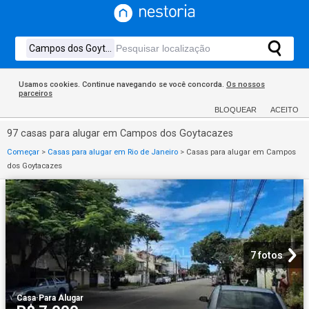
Usamos cookies. Continue navegando se você concorda.
Os nossos
parceiros
BLOQUEAR
ACEITO
97 casas para alugar em Campos dos Goytacazes
Começar
>
Casas para alugar em Rio de Janeiro
>
Casas para alugar em Campos
dos Goytacazes
7 fotos
Casa
·
Para Alugar