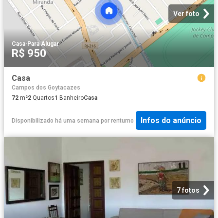
Ver foto
Casa
·
Para Alugar
R$ 950
Casa
Campos dos Goytacazes
72
m²
2
Quartos
1
Banheiro
Casa
Infos do anúncio
Disponibilizado há uma semana
por
rentumo
7 fotos