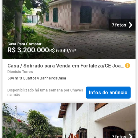
7 fotos
Casa
·
Para Comprar
R$ 3.200.000
R$ 6.349/m²
Casa / Sobrado para Venda em Fortaleza/CE Joaquim Távora 3 Quartos
Dionísio Torres
504
m²
3
Quartos
4
Banheiros
Casa
Disponibilizado há uma semana
por
Chaves
Infos do anúncio
na mão
7 fotos