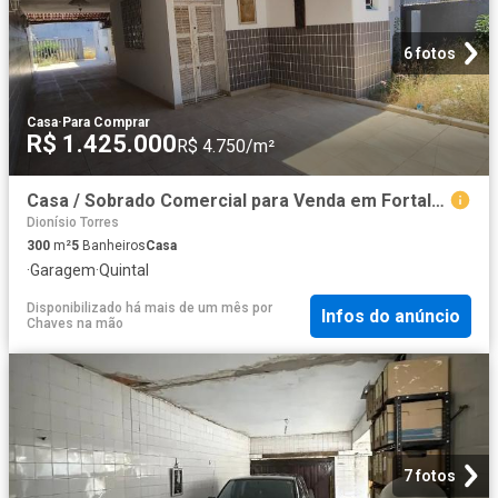
6 fotos
Casa
·
Para Comprar
R$ 1.425.000
R$ 4.750/m²
Casa / Sobrado Comercial para Venda em Fortaleza/CE Dionisio Torres
Dionísio Torres
300
m²
5
Banheiros
Casa
·
Garagem
·
Quintal
Disponibilizado há mais de um mês
por
Infos do anúncio
Chaves na mão
7 fotos