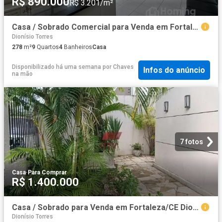
R$ 890.000
R$ 3.201/m²
Casa / Sobrado Comercial para Venda em Fortaleza/CE Dionisio Torres 9 Quartos
Dionísio Torres
278
m²
9
Quartos
4
Banheiros
Casa
Disponibilizado há uma semana
por
Chaves
Infos do anúncio
na mão
7 fotos
Casa
·
Para Comprar
R$ 1.400.000
Casa / Sobrado para Venda em Fortaleza/CE Dionisio Torres 5 Quartos
Dionísio Torres