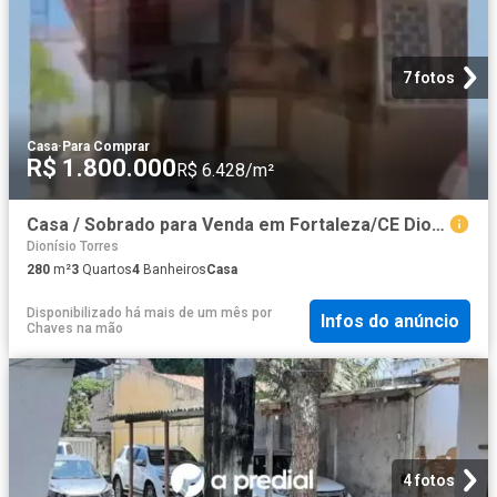
7 fotos
Casa
·
Para Comprar
R$ 1.800.000
R$ 6.428/m²
Casa / Sobrado para Venda em Fortaleza/CE Dionisio Torres 3 Quartos
Dionísio Torres
280
m²
3
Quartos
4
Banheiros
Casa
Disponibilizado há mais de um mês
por
Infos do anúncio
Chaves na mão
4 fotos