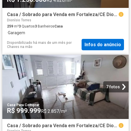
R$ 4.826/m²
Casa / Sobrado para Venda em Fortaleza/CE Dionisio Torres 3 Quartos
Dionísio Torres
259
m²
3
Quartos
3
Banheiros
Casa
·
Garagem
Disponibilizado há mais de um mês
por
Infos do anúncio
Chaves na mão
7 fotos
Casa
·
Para Comprar
R$ 999.999
R$ 2.857/m²
Casa / Sobrado para Venda em Fortaleza/CE Dionisio Torres 11 Quartos