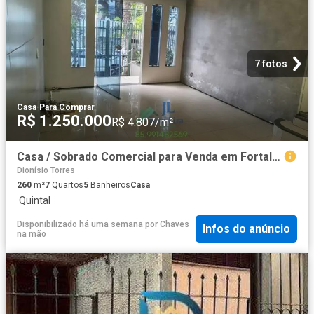
7 fotos
Casa
·
Para Comprar
R$ 1.250.000
R$ 4.807/m²
Casa / Sobrado Comercial para Venda em Fortaleza/CE Dionisio Torres 7 Quartos
Dionísio Torres
260
m²
7
Quartos
5
Banheiros
Casa
·
Quintal
Disponibilizado há uma semana
por
Chaves
Infos do anúncio
na mão