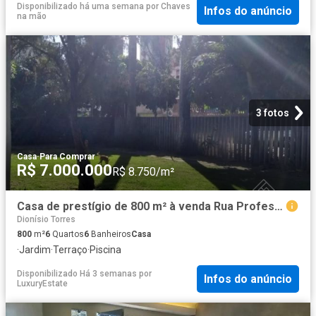
Disponibilizado há uma semana
por
Chaves
Infos do anúncio
na mão
3 fotos
Casa
·
Para Comprar
R$ 7.000.000
R$ 8.750/m²
Casa de prestígio de 800 m² à venda Rua Professor Dias da Rocha, Fortaleza, Ceará
Dionísio Torres
800
m²
6
Quartos
6
Banheiros
Casa
·
Jardim
·
Terraço
·
Piscina
Disponibilizado Há 3 semanas
por
Infos do anúncio
LuxuryEstate