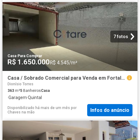
7 fotos
Casa
·
Para Comprar
R$ 1.650.000
R$ 4.545/m²
Casa / Sobrado Comercial para Venda em Fortaleza/CE Dionisio Torres
Dionísio Torres
363
m²
5
Banheiros
Casa
·
Garagem
·
Quintal
Disponibilizado há mais de um mês
por
Infos do anúncio
Chaves na mão