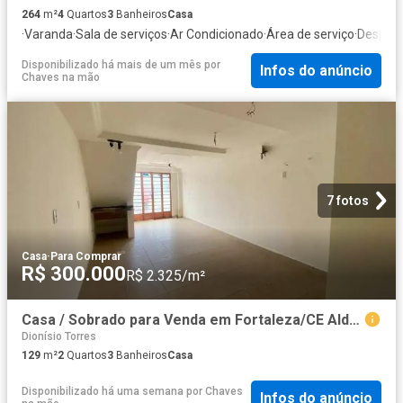
264
m²
4
Quartos
3
Banheiros
Casa
·
Varanda
·
Sala de serviços
·
Ar Condicionado
·
Área de serviço
·
Despen
Disponibilizado há mais de um mês
por
Infos do anúncio
Chaves na mão
7 fotos
Casa
·
Para Comprar
R$ 300.000
R$ 2.325/m²
Casa / Sobrado para Venda em Fortaleza/CE Aldeota 2 Quartos
Dionísio Torres
129
m²
2
Quartos
3
Banheiros
Casa
Disponibilizado há uma semana
por
Chaves
Infos do anúncio