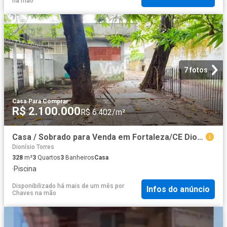
na mão
7 fotos
Casa
·
Para Comprar
R$ 2.100.000
R$ 6.402/m²
Casa / Sobrado para Venda em Fortaleza/CE Dionisio Torres 3 Quartos
Dionísio Torres
328
m²
3
Quartos
3
Banheiros
Casa
·
Piscina
Disponibilizado há mais de um mês
por
Infos do anúncio
Chaves na mão