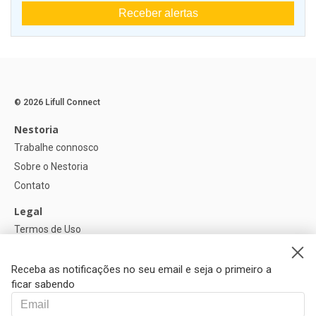
Receber alertas
© 2026 Lifull Connect
Nestoria
Trabalhe connosco
Sobre o Nestoria
Contato
Legal
Termos de Uso
Política de privacidade
Política de Cookies
Receba as notificações no seu email e seja o primeiro a
ficar sabendo
Ajuda
FAQ