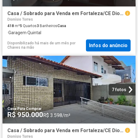
Casa / Sobrado para Venda em Fortaleza/CE Dionisio Torres 5 Quartos
Dionísio Torres
418
m²
5
Quartos
3
Banheiros
Casa
·
Garagem
·
Quintal
Disponibilizado há mais de um mês
por
Infos do anúncio
Chaves na mão
7 fotos
Casa
·
Para Comprar
R$ 950.000
R$ 3.598/m²
Casa / Sobrado para Venda em Fortaleza/CE Dionisio Torres 4 Quartos
Dionísio Torres