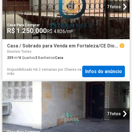
7 fotos
Casa
·
Para Comprar
R$ 1.250.000
R$ 4.826/m²
Casa / Sobrado para Venda em Fortaleza/CE Dionisio Torres 4 Quartos
Dionísio Torres
259
m²
4
Quartos
3
Banheiros
Casa
Disponibilizado Há 2 semanas
por
Chaves na
Infos do anúncio
mão
7 fotos