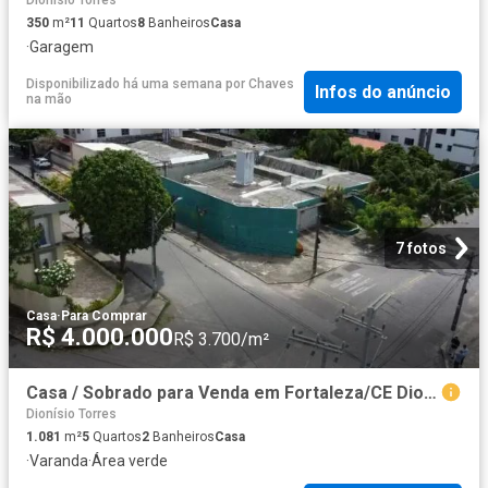
Dionísio Torres
350
m²
11
Quartos
8
Banheiros
Casa
·
Garagem
Disponibilizado há uma semana
por
Chaves
Infos do anúncio
na mão
7 fotos
Casa
·
Para Comprar
R$ 4.000.000
R$ 3.700/m²
Casa / Sobrado para Venda em Fortaleza/CE Dionisio Torres 5 Quartos
Dionísio Torres
1.081
m²
5
Quartos
2
Banheiros
Casa
·
Varanda
·
Área verde