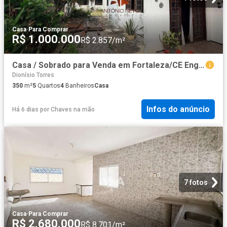
Casa
·
Para Comprar
R$ 1.000.000
R$ 2.857/m²
Casa / Sobrado para Venda em Fortaleza/CE Engenheiro Luciano Cavalcante 5 Quartos
Dionísio Torres
350
m²
5
Quartos
4
Banheiros
Casa
Infos do anúncio
Há 6 dias
por
Chaves na mão
7 fotos
Casa
·
Para Comprar
R$ 2.680.000
R$ 8.701/m²