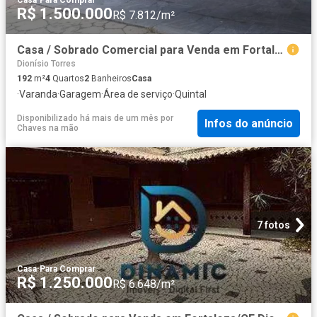
Casa
·
Para Comprar
R$ 1.500.000
R$ 7.812/m²
Casa / Sobrado Comercial para Venda em Fortaleza/CE Dionisio Torres 4 Quartos
Dionísio Torres
192
m²
4
Quartos
2
Banheiros
Casa
·
Varanda
·
Garagem
·
Área de serviço
·
Quintal
Disponibilizado há mais de um mês
por
Infos do anúncio
Chaves na mão
7 fotos
Casa
·
Para Comprar
R$ 1.250.000
R$ 6.648/m²