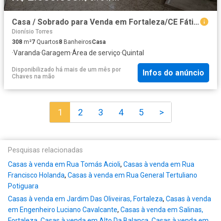
Casa / Sobrado para Venda em Fortaleza/CE Fátima 7 Quartos
Dionísio Torres
308
m²
7
Quartos
8
Banheiros
Casa
·
Varanda
·
Garagem
·
Área de serviço
·
Quintal
Disponibilizado há mais de um mês
por
Infos do anúncio
Chaves na mão
1
2
3
4
5
>
Pesquisas relacionadas
Casas à venda em Rua Tomás Acioli
,
Casas à venda em Rua
Francisco Holanda
,
Casas à venda em Rua General Tertuliano
Potiguara
Casas à venda em Jardim Das Oliveiras, Fortaleza
,
Casas à venda
em Engenheiro Luciano Cavalcante
,
Casas à venda em Salinas,
Fortaleza
,
Casas à venda em Alto Da Balança
,
Casas à venda em