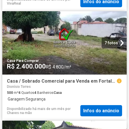
Infos do anúncio
VivaReal
7 fotos
Casa
·
Para Comprar
R$ 2.400.000
R$ 4.800/m²
Casa / Sobrado Comercial para Venda em Fortaleza/CE Jardim das Oliveiras 4 Quartos
Dionísio Torres
500
m²
4
Quartos
4
Banheiros
Casa
·
Garagem
·
Segurança
Disponibilizado há mais de um mês
por
Infos do anúncio
Chaves na mão