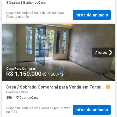
5
Quartos
3
Banheiros
Casa
Disponibilizado há mais de um mês
por
Infos do anúncio
Chaves na mão
7 fotos
Casa
·
Para Comprar
R$ 1.150.000
R$ 4.600/m²
Casa / Sobrado Comercial para Venda em Fortaleza/CE Joaquim Távora 7 Quartos
Dionísio Torres
250
m²
7
Quartos
Casa
Disponibilizado há uma semana
por
Chaves
Infos do anúncio
na mão