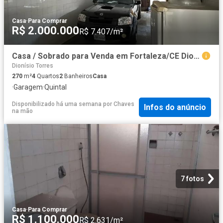
Casa
·
Para Comprar
R$ 2.000.000
R$ 7.407/m²
Casa / Sobrado para Venda em Fortaleza/CE Dionisio Torres 4 Quartos
Dionísio Torres
270
m²
4
Quartos
2
Banheiros
Casa
·
Garagem
·
Quintal
Disponibilizado há uma semana
por
Chaves
Infos do anúncio
na mão
7 fotos
Casa
·
Para Comprar
R$ 1.100.000
R$ 2.631/m²