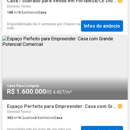
Casa / Sobrado para Venda em Fortaleza/CE Dionisio Torres
Dionísio Torres
188
m²
4
Banheiros
Casa
Disponibilizado Há 2 semanas
por
Chaves na
Infos do anúncio
mão
Casa
·
Para Comprar
R$ 1.600.000
R$ 4.407/m²
Espaço Perfeito para Empreender: Casa com Grande Potencial Comercial
Dionísio Torres
363
m²
6
Quartos
6
Banheiros
Casa
Disponibilizado há mais de um mês
por