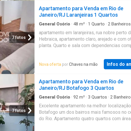
estar, varandão, copa cozinha com armários
Apartamento para Venda em Rio de
planejados, área de serviço e dependência d
Janeiro/RJ Laranjeiras 1 Quartos
empregada. Segundo pavimento com
terraço,sauna,área de relaxamento com Jacuz
General Osório
·
48
m²
·
1
Quarto
·
2
Banheiros
Apartamento
·
Segurança
·
Garagem
·
Alarme
churrasqueira e área gourmet Terceiro pavim
apartamento em laranjeiras, rua nobre perto d
teremos uma sala com ponto de cozinha, ter
7 fotos
Hebraica, apartamento claro, arejado e com o
com deck sauna e uma maravilhosa piscina 
planta. Quarto e sala com dependencias com
propulsor de natação O condominio conta c
vaga na escritura. Colado a farto comercio, p
portaria 24h,acesso controlado além de câm
com portaria 24 horas. 4574f Referência:
segurança e sistema de alarme que garantem
Infos do a
Nova oferta
por
Chaves na mão
CO1AP124906
segurança e tranquilidade de seus moradore
excelente localização no coração de Ipanema
Apartamento para Venda em Rio de
a Lagoa e a Praia de lpanema, próximo da Pr
Janeiro/RJ Botafogo 3 Quartos
Arpoador, do Forte de Copacabana, em meic a
comércio, a pontos de interesses, como esc
General Osório
·
92
m²
·
3
Quartos
·
2
Banheiro
Apartamento
·
Segurança
·
Alarme
Excelente apartamento na melhor localizaçã
7 fotos
Botafogo um dos bairros mais famosos no c
do Rio. Apartamento quatro quartos com área
externa. Piso frio,portaria 24hs,oportunidade 