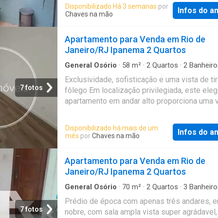
já. Referência: 1513
Disponibilizado Há 3 semanas
por
Infos do a
Chaves na mão
Apartamento para Venda em Rio de
Janeiro/RJ Ipanema 2 Quartos
General Osório
·
58
m²
·
2
Quartos
·
2
Banheiro
Apartamento
·
Segurança
·
Academia
·
Sauna
·
Exclusividade, sofisticação e uma vista de tir
Churrasqueira
·
Área das crianças
·
Sala de jog
7 fotos
fôlego Em localização privilegiada, este ele
Alarme
apartamento em andar alto proporciona uma v
panorâmica para o mar, a lagoa e o Morro Doi
Irmãos. Com uma planta inteligente em conce
Disponibilizado há mais de um
Infos do a
double suítes, o imóvel oferece conforto,
mês
por
Chaves na mão
privacidade e funcionalidade, ideal para que
valoriza um estilo de vida sofisticado. Uma
Apartamento para Venda em Rio de
oportunidade única para morar em um dos
Janeiro/RJ Ipanema 2 Quartos
endereços mais desejados da cidade ou real
investimento seguro, com excelente potencia
General Osório
·
70
m²
·
2
Quartos
·
3
Banheiro
Apartamento
·
Área de serviço
valorização e rentabilidade.e uma infraestrut
Prédio de época com apenas três andares, e
variada, com interfone, portaria, piscina, bar n
7 fotos
nobre, com sala ampla vista super agrádavel,