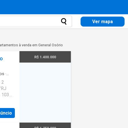
Ver mapa
rtamentos à venda em General Osório
R$ 1.400.000
io
os
·
 de
 2
o/RJ
m 103m²
 ampla
e
núncio
ro,
os.
sauna