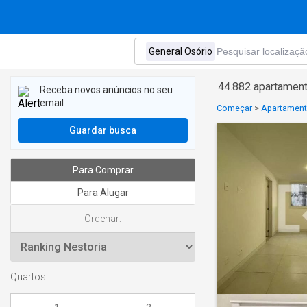
44.882 apartament
Receba novos anúncios no seu
email
Começar
>
Apartament
Guardar busca
Para Comprar
Para Alugar
Ordenar:
Quartos