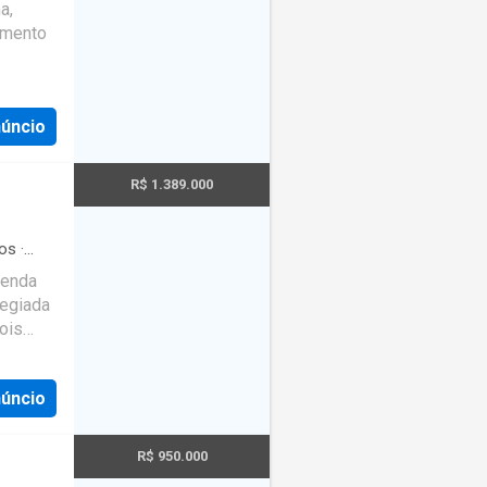
a,
amento
núncio
pleta.
os
R$ 1.389.000
o do
vio,
os
·
na
·
venda
legiada
ois
piscina
rraço
núncio
m
1 vaga
R$ 950.000