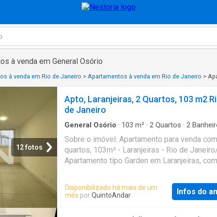
os à venda em General Osório
os à venda em Rio de Janeiro
>
Apartamentos à venda em Rio de Janeiro
>
Apa
Apto, Laranjeiras, 2 Quartos, 103 m2 R
de Janeiro
General Osório
·
103
m²
·
2
Quartos
·
2
Banheir
Apartamento
·
Sauna
·
Piscina
·
Garagem
·
Área
Sobre o imóvel: Apartamento para venda com
serviço
·
Sala de jogos
12 fotos
quartos, 103m² - Laranjeiras - Rio de Janeir
Apartamento tipo Garden em Laranjeiras, co
distribuídos em sala de estar/jantar, lavabo,
área externa, 2 suítes, copa/cozinha e área d
Disponibilizado há mais de um
Infos do a
serviço. Apartamento de primeira locação, cla
mês
por
QuintoAndar
arejado, silencioso e com ótimos acabament
Prédio recém construído, com play, piscina, 