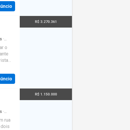
núncio
R$ 3.270.361
s
·
Piscina
·
ar o
os
·
gante
ista
s
ito
núncio
m
R$ 1.150.000
izar um
l de
s
·
ura
m rua
a
 dois