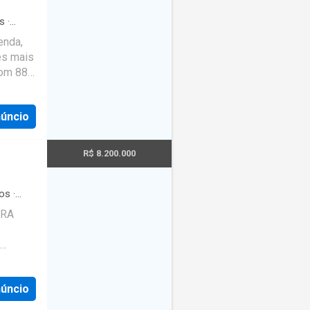
lente
os do
s
·
enda,
nto por
es mais
as. O
Com 88
 aviso
ejado,
' 0c1d5
 1
núncio
e,
ão
 de
R$ 8.200.000
,
Aterro
a quem
os
·
nça
·
A Nova
URA
de
 no
amiliar.
o de
eu novo
núncio
tes com
 de