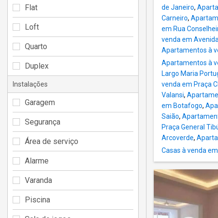
Flat
de Janeiro
,
Aparta
Carneiro
,
Apartam
Loft
em Rua Conselheir
venda em Avenida 
Quarto
Apartamentos à ve
Apartamentos à ve
Duplex
Largo Maria Portu
Instalações
venda em Praça 
Valansi
,
Apartamen
Garagem
em Botafogo
,
Apa
Saião
,
Apartamento
Segurança
Praça General Tibú
Arcoverde
,
Aparta
Área de serviço
Casas à venda em
Alarme
Varanda
Piscina