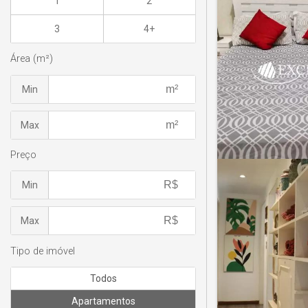
1
2
3
4+
Área (m²)
Min
Max
Preço
Min
Max
Tipo de imóvel
Todos
Apartamentos