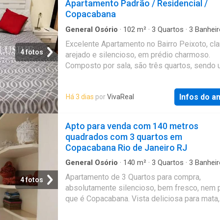
Apartamento Padrão / Residencial /
seca e salão de festas. Possui 1 vaga na escr
Copacabana
Valores: - Valor de venda: R$ 1400000 - Con
R$ 1043 - IPTU: R$ 397 Que tal agendar uma 
General Osório
·
102
m²
·
3
Quartos
·
3
Banheir
Apartamento
·
Segurança
·
Elevador
·
Área de s
Entre em contato pelo formulário. Você rece
Excelente Apartamento no Bairro Peixoto, cla
Alarme
uma mensagem por e-mail e WhatsApp com 
4 fotos
arejado e silencioso, em prédio charmoso.
próximos passos. Seu imóvel sem burocraci
Composto por sala, são três quartos, sendo
QuintoAndar revolucionou o jeito de alugar e
suíte, banheiro social, cozinha com armários,
imóveis: rápido, fácil, online, sem fiador e o 
serviço e dependência completa. Prédio não
sem burocracia. Conheça esse e outros imóv
Infos do a
Há 3 dias
por
VivaReal
elevador. Portaria 24hs. Venha conferir. Tem
site do QuintoAndar. CRECI-RJ J7575
outras opções na região. Entre em contato c
Exclusive Consultoria. CJ7844. Cod: SL30174
Apto para venda com 140 metros
04Ago
quadrados com 3 quartos em
Copacabana Rio de Janeiro RJ
General Osório
·
140
m²
·
3
Quartos
·
3
Banheir
Apartamento
·
Terraço
·
Segurança
·
Garagem
Apartamento de 3 Quartos para compra,
multiuso
·
Alarme
4 fotos
absolutamente silencioso, bem fresco, nem 
que é Copacabana. Vista deliciosa para mata,
totalmente preservado e seguro. Na parte ma