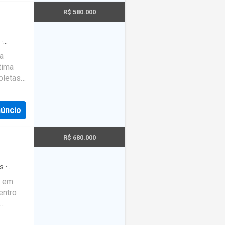
R$ 580.000
e
zi,
·
ento
a
raço
tima
com
pletas,
om
redio
eras de
 a
núncio
s. Com
, entre
R$ 680.000
aia do
 farto
ola
s
·
o em
entro
confira