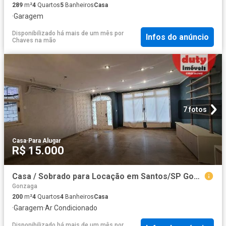
289
m²
4
Quartos
5
Banheiros
Casa
·
Garagem
Disponibilizado há mais de um mês
por
Infos do anúncio
Chaves na mão
7 fotos
Casa
·
Para Alugar
R$ 15.000
Casa / Sobrado para Locação em Santos/SP Gonzaga 4 Quartos
Gonzaga
200
m²
4
Quartos
4
Banheiros
Casa
·
Garagem
·
Ar Condicionado
Disponibilizado há mais de um mês
por