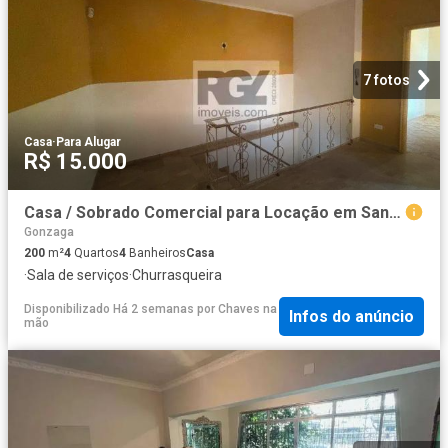
7 fotos
Casa
·
Para Alugar
R$ 15.000
Casa / Sobrado Comercial para Locação em Santos/SP Gonzaga 4 Quartos
Gonzaga
200
m²
4
Quartos
4
Banheiros
Casa
·
Sala de serviços
·
Churrasqueira
Disponibilizado Há 2 semanas
por
Chaves na
Infos do anúncio
mão