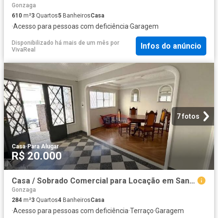
Gonzaga
610
m²
3
Quartos
5
Banheiros
Casa
·
Acesso para pessoas com deficiência
·
Garagem
Disponibilizado há mais de um mês
por
Infos do anúncio
VivaReal
7 fotos
Casa
·
Para Alugar
R$ 20.000
Casa / Sobrado Comercial para Locação em Santos/SP Gonzaga 3 Quartos
Gonzaga
284
m²
3
Quartos
4
Banheiros
Casa
·
Acesso para pessoas com deficiência
·
Terraço
·
Garagem