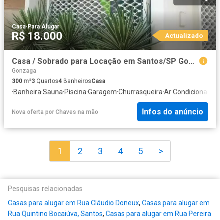
Casa
·
Para Alugar
R$ 18.000
Actualizado
Casa / Sobrado para Locação em Santos/SP Gonzaga 3 Quartos
Gonzaga
300
m²
3
Quartos
4
Banheiros
Casa
·
Banheira
·
Sauna
·
Piscina
·
Garagem
·
Churrasqueira
·
Ar Condicionado
·
Q
Infos do anúncio
Nova oferta
por
Chaves na mão
1
2
3
4
5
>
Pesquisas relacionadas
Casas para alugar em Rua Cláudio Doneux
,
Casas para alugar em
Rua Quintino Bocaiúva, Santos
,
Casas para alugar em Rua Pereira