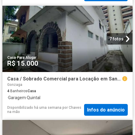
7 fotos
Casa
·
Para Alugar
R$ 15.000
Casa / Sobrado Comercial para Locação em Santos/SP Gonzaga
Gonzaga
4
Banheiros
Casa
·
Garagem
·
Quintal
Disponibilizado há uma semana
por
Chaves
Infos do anúncio
na mão