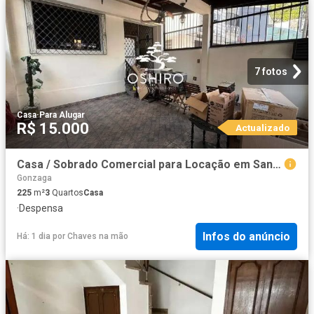
7 fotos
Casa
·
Para Alugar
R$ 15.000
Actualizado
Casa / Sobrado Comercial para Locação em Santos/SP Gonzaga 3 Quartos
Gonzaga
225
m²
3
Quartos
Casa
·
Despensa
Infos do anúncio
Há: 1 dia
por
Chaves na mão