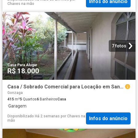
Infos do anúncio
Chaves na mão
7 fotos
Casa
·
Para Alugar
R$ 18.000
Casa / Sobrado Comercial para Locação em Santos/SP Gonzaga 5 Quartos
Gonzaga
415
m²
5
Quartos
6
Banheiros
Casa
·
Garagem
Disponibilizado Há 2 semanas
por
Chaves na
Infos do anúncio
mão