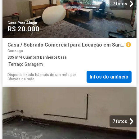
7 fotos
Casa
·
Para Alugar
R$ 20.000
Casa / Sobrado Comercial para Locação em Santos/SP Gonzaga 4 Quartos
Gonzaga
335
m²
4
Quartos
3
Banheiros
Casa
·
Terraço
·
Garagem
Disponibilizado há mais de um mês
por
Infos do anúncio
Chaves na mão
7 fotos