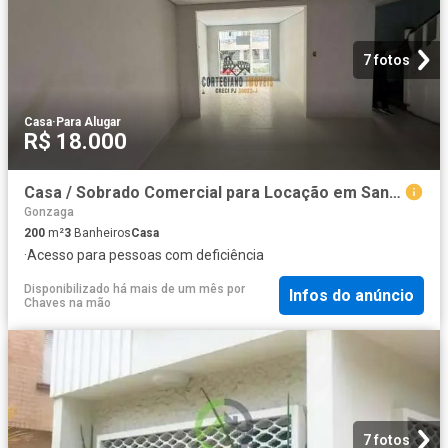
7 fotos
Casa
·
Para Alugar
R$ 18.000
Casa / Sobrado Comercial para Locação em Santos/SP Gonzaga
Gonzaga
200
m²
3
Banheiros
Casa
·
Acesso para pessoas com deficiência
Disponibilizado há mais de um mês
por
Infos do anúncio
Chaves na mão
7 fotos