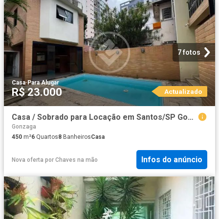
7 fotos
Casa
·
Para Alugar
R$ 23.000
Actualizado
Casa / Sobrado para Locação em Santos/SP Gonzaga 6 Quartos
Gonzaga
450
m²
6
Quartos
8
Banheiros
Casa
Infos do anúncio
Nova oferta
por
Chaves na mão