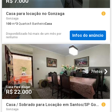
R$ 7.000
Casa para locação no Gonzaga
Gonzaga
100
m²
3
Quartos
1
Banheiro
Casa
Disponibilizado há mais de um mês
por
Infos do anúncio
rentumo
7 fotos
Casa
·
Para Alugar
R$ 22.000
Casa / Sobrado para Locação em Santos/SP Gonzaga 4 Quartos
Gonzaga