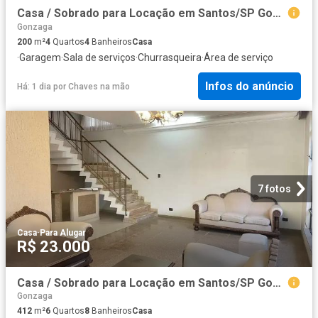
Casa / Sobrado para Locação em Santos/SP Gonzaga 4 Quartos
Gonzaga
200
m²
4
Quartos
4
Banheiros
Casa
·
Garagem
·
Sala de serviços
·
Churrasqueira
·
Área de serviço
Infos do anúncio
Há: 1 dia
por
Chaves na mão
7 fotos
Casa
·
Para Alugar
R$ 23.000
Casa / Sobrado para Locação em Santos/SP Gonzaga 6 Quartos
Gonzaga
412
m²
6
Quartos
8
Banheiros
Casa