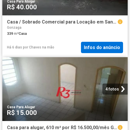
Casa
·
Para Alugar
R$ 40.000
Casa / Sobrado Comercial para Locação em Santos/SP Gonzaga
Gonzaga
339
m²
Casa
Infos do anúncio
Há 6 dias
por
Chaves na mão
4 fotos
Casa
·
Para Alugar
R$ 15.000
Casa para alugar, 610 m² por R$ 16.500,00/mês Gonzaga Santos/SP