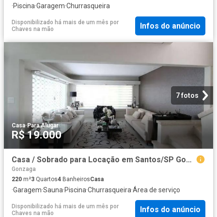
·
Piscina
·
Garagem
·
Churrasqueira
Disponibilizado há mais de um mês
por
Infos do anúncio
Chaves na mão
7 fotos
Casa
·
Para Alugar
R$ 19.000
Casa / Sobrado para Locação em Santos/SP Gonzaga 3 Quartos
Gonzaga
220
m²
3
Quartos
4
Banheiros
Casa
·
Garagem
·
Sauna
·
Piscina
·
Churrasqueira
·
Área de serviço
Disponibilizado há mais de um mês
por
Infos do anúncio
Chaves na mão