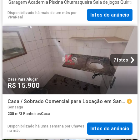
·
Garagem
·
Academia
·
Piscina
·
Churrasqueira
·
Sala de jogos
·
Quintal
Disponibilizado há mais de um mês
por
Infos do anúncio
VivaReal
7 fotos
Casa
·
Para Alugar
R$ 15.900
Casa / Sobrado Comercial para Locação em Santos/SP Gonzaga
Gonzaga
235
m²
3
Banheiros
Casa
Disponibilizado há uma semana
por
Chaves
Infos do anúncio
na mão