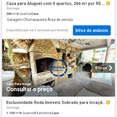
Casa para Aluguel com 4 quartos, 266 m² por R$ 12.500
Gonzaga
266
m²
4
Quartos
Casa
·
Garagem
·
Churrasqueira
·
Área de serviço
Infos do anúncio
Disponibilizado Há 2 semanas
por
Rentola
4 fotos
Casa
·
Para Alugar
Consultar o preço
Exclusividade Roda Imóveis Sobrado para locação, 6 quartos, 3 suítes, 5 vagas, Gonzaga? Santos/SP
Gonzaga
1.100
m²
6
Quartos
9
Banheiros
Casa