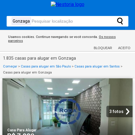
Usamos cookies. Continue navegando se você concorda.
Os nossos
parceiros
BLOQUEAR
ACEITO
1.835 casas para alugar em Gonzaga
Começar
>
Casas para alugar em São Paulo
>
Casas para alugar em Santos
>
Casas para alugar em Gonzaga
3 fotos
Casa
·
Para Alugar