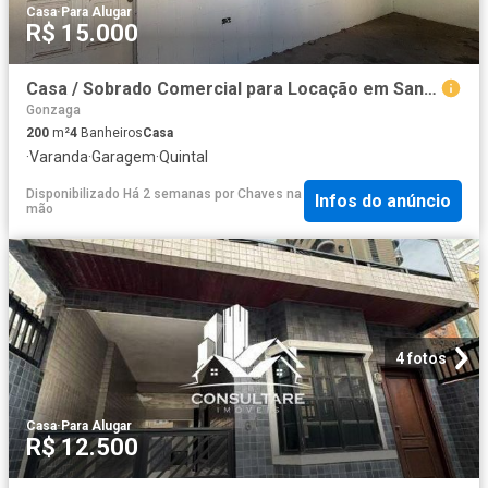
Casa
·
Para Alugar
R$ 15.000
Casa / Sobrado Comercial para Locação em Santos/SP Gonzaga
Gonzaga
200
m²
4
Banheiros
Casa
·
Varanda
·
Garagem
·
Quintal
Disponibilizado Há 2 semanas
por
Chaves na
Infos do anúncio
mão
4 fotos
Casa
·
Para Alugar
R$ 12.500