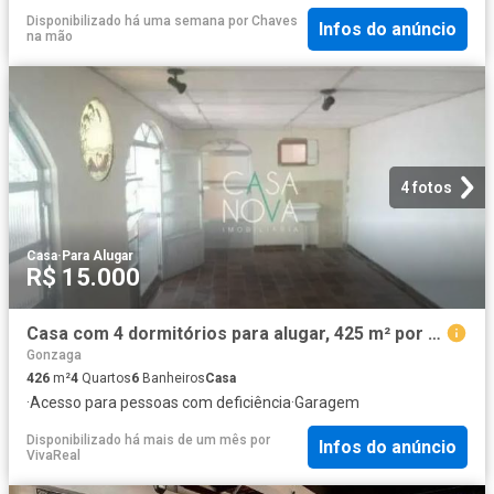
Disponibilizado há uma semana
por
Chaves
Infos do anúncio
na mão
4 fotos
Casa
·
Para Alugar
R$ 15.000
Casa com 4 dormitórios para alugar, 425 m² por R$ 16.500,00/mês Gonzaga Santos/SP
Gonzaga
426
m²
4
Quartos
6
Banheiros
Casa
·
Acesso para pessoas com deficiência
·
Garagem
Disponibilizado há mais de um mês
por
Infos do anúncio
VivaReal