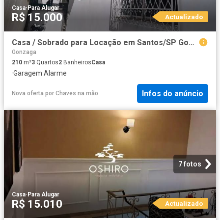
Casa
·
Para Alugar
R$ 15.000
Actualizado
Casa / Sobrado para Locação em Santos/SP Gonzaga 3 Quartos
Gonzaga
210
m²
3
Quartos
2
Banheiros
Casa
·
Garagem
·
Alarme
Infos do anúncio
Nova oferta
por
Chaves na mão
7 fotos
Casa
·
Para Alugar
R$ 15.010
Actualizado