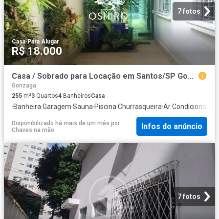
7 fotos
Casa
·
Para Alugar
R$ 18.000
Casa / Sobrado para Locação em Santos/SP Gonzaga 3 Quartos
Gonzaga
255
m²
3
Quartos
4
Banheiros
Casa
·
Banheira
·
Garagem
·
Sauna
·
Piscina
·
Churrasqueira
·
Ar Condicionado
·
Q
Disponibilizado há mais de um mês
por
Infos do anúncio
Chaves na mão
7 fotos