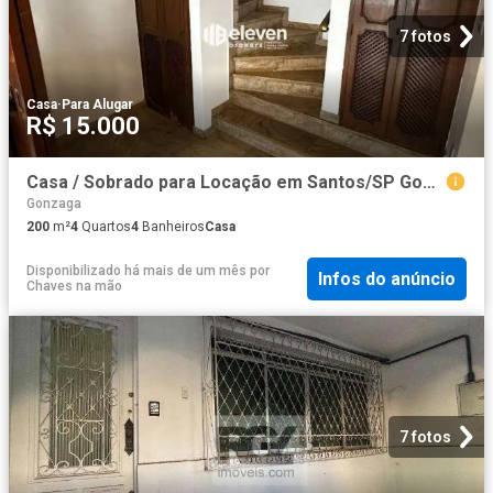
7 fotos
Casa
·
Para Alugar
R$ 15.000
Casa / Sobrado para Locação em Santos/SP Gonzaga 4 Quartos
Gonzaga
200
m²
4
Quartos
4
Banheiros
Casa
Disponibilizado há mais de um mês
por
Infos do anúncio
Chaves na mão
7 fotos