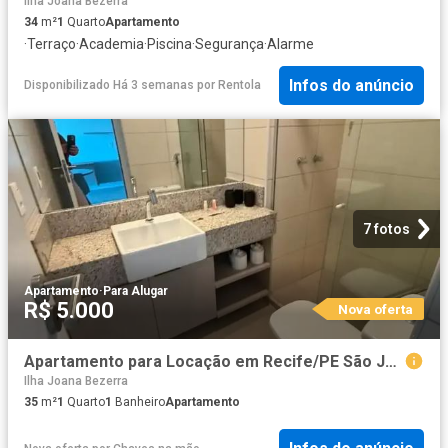
Ilha Joana Bezerra
34
m²
1
Quarto
Apartamento
·
Terraço
·
Academia
·
Piscina
·
Segurança
·
Alarme
Infos do anúncio
Disponibilizado Há 3 semanas
por
Rentola
7 fotos
Apartamento
·
Para Alugar
R$ 5.000
Nova oferta
Apartamento para Locação em Recife/PE São José 1 Quartos
Ilha Joana Bezerra
35
m²
1
Quarto
1
Banheiro
Apartamento