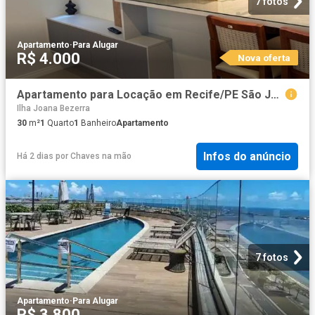
7 fotos
Apartamento
·
Para Alugar
R$ 4.000
Nova oferta
Apartamento para Locação em Recife/PE São José 1 Quartos
Ilha Joana Bezerra
30
m²
1
Quarto
1
Banheiro
Apartamento
Infos do anúncio
Há 2 dias
por
Chaves na mão
7 fotos
Apartamento
·
Para Alugar
R$ 3.800