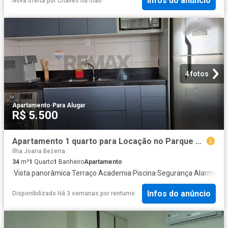
Infos do anúncio
Nova oferta
por
Chaves na mão
4 fotos
Apartamento
·
Para Alugar
R$ 5.500
Apartamento 1 quarto para Locação no Parque do Cais em Recife, sofisticação com vista para o mar
Ilha Joana Bezerra
34
m²
1
Quarto
1
Banheiro
Apartamento
·
Vista panorâmica
·
Terraço
·
Academia
·
Piscina
·
Segurança
·
Alarme
Infos do anúncio
Disponibilizado Há 3 semanas
por
rentumo