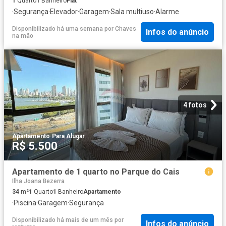
1
Quarto
1
Banheiro
Flat
·
Segurança
·
Elevador
·
Garagem
·
Sala multiuso
·
Alarme
Disponibilizado há uma semana
por
Chaves
Infos do anúncio
na mão
4 fotos
Apartamento
·
Para Alugar
R$ 5.500
Apartamento de 1 quarto no Parque do Cais
Ilha Joana Bezerra
34
m²
1
Quarto
1
Banheiro
Apartamento
·
Piscina
·
Garagem
·
Segurança
Disponibilizado há mais de um mês
por
Infos do anúncio