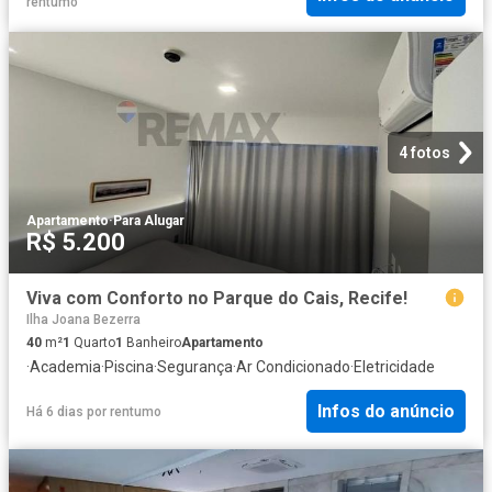
rentumo
4 fotos
Apartamento
·
Para Alugar
R$ 5.200
Viva com Conforto no Parque do Cais, Recife!
Ilha Joana Bezerra
40
m²
1
Quarto
1
Banheiro
Apartamento
·
Academia
·
Piscina
·
Segurança
·
Ar Condicionado
·
Eletricidade
Infos do anúncio
Há 6 dias
por
rentumo