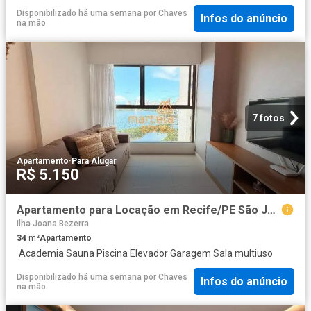
Disponibilizado há uma semana
por
Chaves
Infos do anúncio
na mão
7 fotos
Apartamento
·
Para Alugar
R$ 5.150
Apartamento para Locação em Recife/PE São José
Ilha Joana Bezerra
34
m²
Apartamento
·
Academia
·
Sauna
·
Piscina
·
Elevador
·
Garagem
·
Sala multiuso
Disponibilizado há uma semana
por
Chaves
Infos do anúncio
na mão