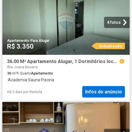
4 fotos
Apartamento
·
Para Alugar
R$ 3.350
Actualizado
36.00 M² Apartamento Alugar, 1 Dormitórios localizado em São José, Recife, Pernambuco, 50090040 | Brasil
Ilha Joana Bezerra
36
m²
1
Quarto
Apartamento
·
Academia
·
Sauna
·
Piscina
Infos do anúncio
Há 2 dias
por
Rentola