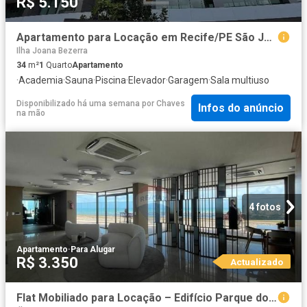
R$ 5.150
Apartamento para Locação em Recife/PE São José 1 Quartos
Ilha Joana Bezerra
34
m²
1
Quarto
Apartamento
·
Academia
·
Sauna
·
Piscina
·
Elevador
·
Garagem
·
Sala multiuso
Disponibilizado há uma semana
por
Chaves
Infos do anúncio
na mão
4 fotos
Apartamento
·
Para Alugar
R$ 3.350
Actualizado
Flat Mobiliado para Locação – Edifício Parque do Cais