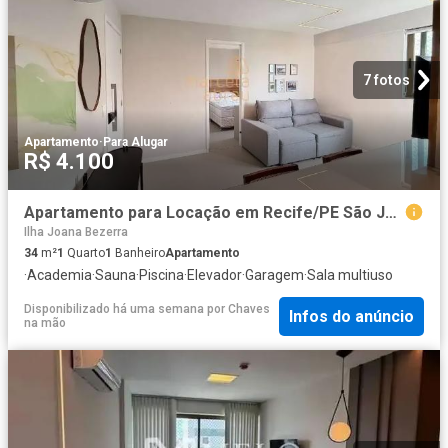
7 fotos
Apartamento
·
Para Alugar
R$ 4.100
Apartamento para Locação em Recife/PE São José 1 Quartos
Ilha Joana Bezerra
34
m²
1
Quarto
1
Banheiro
Apartamento
·
Academia
·
Sauna
·
Piscina
·
Elevador
·
Garagem
·
Sala multiuso
Disponibilizado há uma semana
por
Chaves
Infos do anúncio
na mão