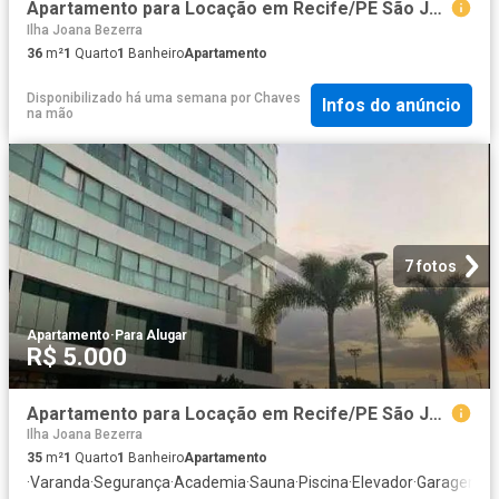
Apartamento para Locação em Recife/PE São José 1 Quartos
Ilha Joana Bezerra
36
m²
1
Quarto
1
Banheiro
Apartamento
Disponibilizado há uma semana
por
Chaves
Infos do anúncio
na mão
7 fotos
Apartamento
·
Para Alugar
R$ 5.000
Apartamento para Locação em Recife/PE São José 1 Quartos
Ilha Joana Bezerra
35
m²
1
Quarto
1
Banheiro
Apartamento
·
Varanda
·
Segurança
·
Academia
·
Sauna
·
Piscina
·
Elevador
·
Garagem
·
Á