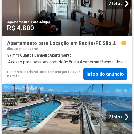
7 fotos
Apartamento
·
Para Alugar
R$ 4.800
Apartamento para Locação em Recife/PE São José 1 Quartos
Ilha Joana Bezerra
39
m²
1
Quarto
1
Banheiro
Apartamento
·
Acesso para pessoas com deficiência
·
Academia
·
Piscina
·
Elevador
·
Disponibilizado há uma semana
por
Chaves
Infos do anúncio
na mão
7 fotos