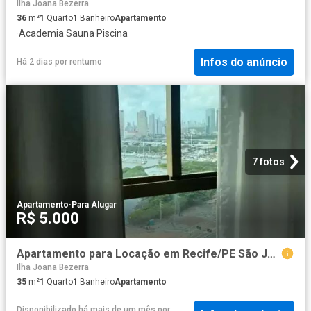
Ilha Joana Bezerra
36
m²
1
Quarto
1
Banheiro
Apartamento
·
Academia
·
Sauna
·
Piscina
Infos do anúncio
Há 2 dias
por
rentumo
7 fotos
Apartamento
·
Para Alugar
R$ 5.000
Apartamento para Locação em Recife/PE São José 1 Quartos
Ilha Joana Bezerra
35
m²
1
Quarto
1
Banheiro
Apartamento
Disponibilizado há mais de um mês
por