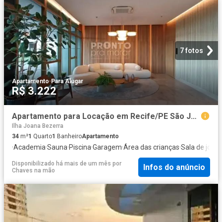
7 fotos
Apartamento
·
Para Alugar
R$ 3.222
Apartamento para Locação em Recife/PE São José 1 Quartos
Ilha Joana Bezerra
34
m²
1
Quarto
1
Banheiro
Apartamento
·
Academia
·
Sauna
·
Piscina
·
Garagem
·
Área das crianças
·
Sala de jogo
Disponibilizado há mais de um mês
por
Infos do anúncio
Chaves na mão