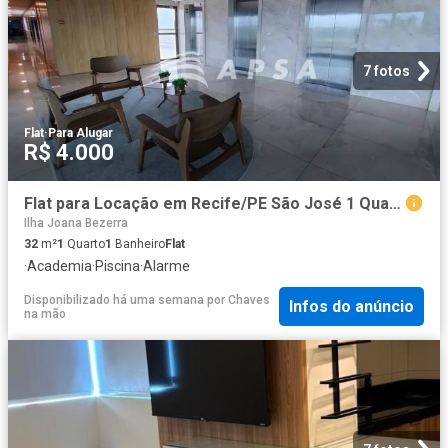
7 fotos
Flat
·
Para Alugar
R$ 4.000
Flat para Locação em Recife/PE São José 1 Quartos
Ilha Joana Bezerra
32
m²
1
Quarto
1
Banheiro
Flat
·
Academia
·
Piscina
·
Alarme
Disponibilizado há uma semana
por
Chaves
Infos do anúncio
na mão