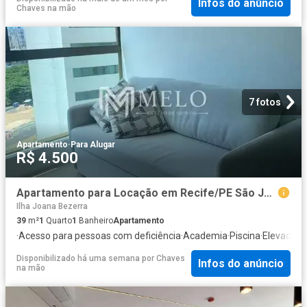
Infos do anúncio
Chaves na mão
7 fotos
Apartamento
·
Para Alugar
R$ 4.500
Apartamento para Locação em Recife/PE São José 1 Quartos
Ilha Joana Bezerra
39
m²
1
Quarto
1
Banheiro
Apartamento
·
Acesso para pessoas com deficiência
·
Academia
·
Piscina
·
Elevador
·
Disponibilizado há uma semana
por
Chaves
Infos do anúncio
na mão