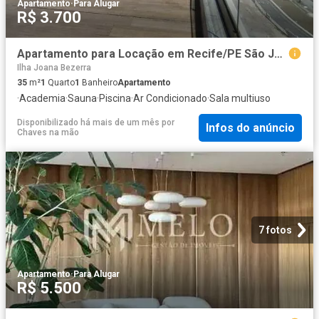
Apartamento
·
Para Alugar
R$ 3.700
Apartamento para Locação em Recife/PE São José 1 Quartos
Ilha Joana Bezerra
35
m²
1
Quarto
1
Banheiro
Apartamento
·
Academia
·
Sauna
·
Piscina
·
Ar Condicionado
·
Sala multiuso
Disponibilizado há mais de um mês
por
Infos do anúncio
Chaves na mão
7 fotos
Apartamento
·
Para Alugar
R$ 5.500