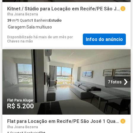
Kitnet / Stúdio para Locação em Recife/PE São José 1 Quartos
Ilha Joana Bezerra
39
m²
1
Quarto
1
Banheiro
Estudio
·
Garagem
·
Sala multiuso
Disponibilizado há mais de um mês
por
Infos do anúncio
Chaves na mão
7 fotos
Flat
·
Para Alugar
R$ 5.200
Flat para Locação em Recife/PE São José 1 Quartos
Ilha Joana Bezerra