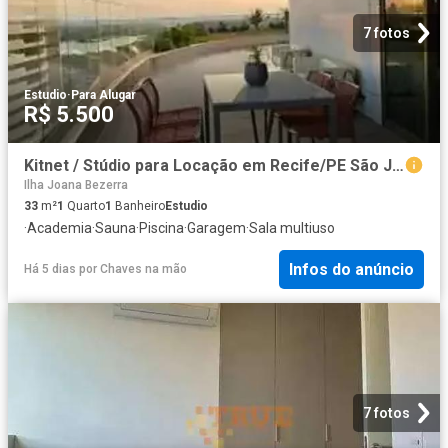
7 fotos
Estudio
·
Para Alugar
R$ 5.500
Kitnet / Stúdio para Locação em Recife/PE São José 1 Quartos
Ilha Joana Bezerra
33
m²
1
Quarto
1
Banheiro
Estudio
·
Academia
·
Sauna
·
Piscina
·
Garagem
·
Sala multiuso
Infos do anúncio
Há 5 dias
por
Chaves na mão
7 fotos