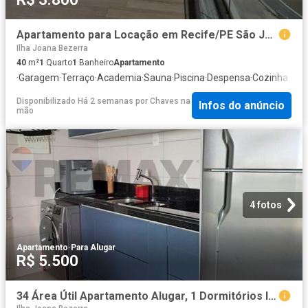
Apartamento para Locação em Recife/PE São José 1 Quartos
Ilha Joana Bezerra
40
m²
1
Quarto
1
Banheiro
Apartamento
·
Garagem
·
Terraço
·
Academia
·
Sauna
·
Piscina
·
Despensa
·
Cozinha inte
Disponibilizado Há 2 semanas
por
Chaves na
Infos do anúncio
mão
4 fotos
Apartamento
·
Para Alugar
R$ 5.500
34 Área Útil Apartamento Alugar, 1 Dormitórios localizado em Avenida Engenheiro José Estelita, 2443, São José, Recife, Pernambuco, 50090040 | Brasil