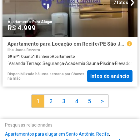
7 fotos
Apartamento
·
Para Alugar
R$ 4.999
Apartamento para Locação em Recife/PE São José 1 Quartos
Ilha Joana Bezerra
59
m²
1
Quarto
1
Banheiro
Apartamento
·
Varanda
·
Terraço
·
Segurança
·
Academia
·
Sauna
·
Piscina
·
Elevador
·
Ga
Disponibilizado há uma semana
por
Chaves
Infos do anúncio
na mão
1
2
3
4
5
>
Pesquisas relacionadas
Apartamentos para alugar em Santo Antônio, Recife
,