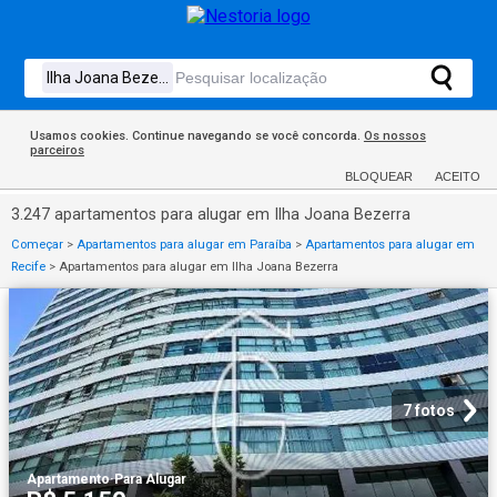
Usamos cookies. Continue navegando se você concorda.
Os nossos
parceiros
BLOQUEAR
ACEITO
3.247 apartamentos para alugar em Ilha Joana Bezerra
Começar
>
Apartamentos para alugar em Paraíba
>
Apartamentos para alugar em
Recife
>
Apartamentos para alugar em Ilha Joana Bezerra
7 fotos
Apartamento
·
Para Alugar