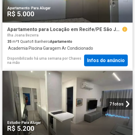
Apartamento
·
Para Alugar
R$ 5.000
Apartamento para Locação em Recife/PE São José 1 Quartos
Ilha Joana Bezerra
35
m²
1
Quarto
1
Banheiro
Apartamento
·
Academia
·
Piscina
·
Garagem
·
Ar Condicionado
Disponibilizado há uma semana
por
Chaves
Infos do anúncio
na mão
7 fotos
Estudio
·
Para Alugar
R$ 5.200