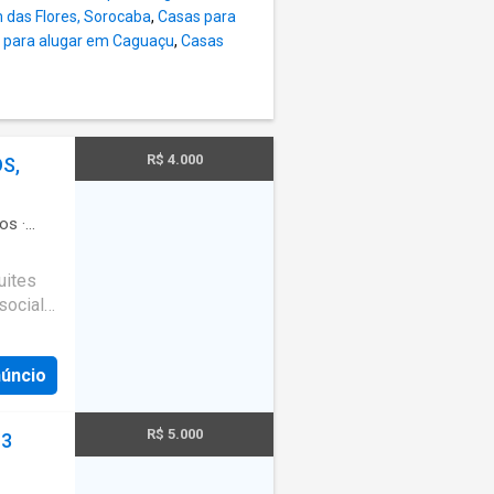
é
 das Flores, Sorocaba
,
Casas para
 para alugar em Caguaçu
,
Casas
15
cesso a
os e
dade
espaço e
R$ 4.000
S,
ade de
ros
·
uites
social
 bath,
g s
núncio
R$ 5.000
 3