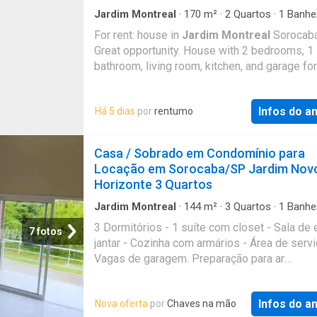
Jardim Montreal
·
170
m²
·
2
Quartos
·
1
Banhe
Casa
·
Garagem
For rent: house in
Jardim Montreal
Sorocab
Great opportunity. House with 2 bedrooms, 1
bathroom, living room, kitchen, and garage for
cars, with 1 covered space and 2 uncovered 
Property well located, in a quiet neighborho
Infos do a
Há 5 dias
por
rentumo
Casa / Sobrado em Condomínio para
Locação em Sorocaba/SP Jardim Nov
Horizonte 3 Quartos
Jardim Montreal
·
144
m²
·
3
Quartos
·
1
Banhe
Casa
·
Garagem
·
Segurança
·
Piscina
·
Ar Condi
3 Dormitórios - 1 suíte com closet - Sala de 
·
Área de serviço
·
Sala de jogos
·
Alarme
7 fotos
jantar - Cozinha com armários - Área de servi
Vagas de garagem. Preparação para ar
condicionado,energia fotovoltaíca. Infraestru
Condomínio: Área kids Salão de festas Sala 
Infos do a
Nova oferta
por
Chaves na mão
jogos Piscina Lago para pesca Quadras espo