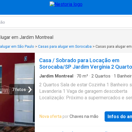
alugar em Jardim Montreal
 alugar em São Paulo
>
Casas para alugar em Sorocaba
>
Casas para alugar em
Casa / Sobrado para Locação em
Sorocaba/SP Jardim Vergínia 2 Quart
Jardim Montreal
·
70
m²
·
2
Quartos
·
1
Banhei
Casa
·
Garagem
2 Quartos Sala de estar Cozinha 1 Banheiro s
7 fotos
Lavanderia 1 Vaga de garagem descoberta
Localização: Próximo a supermercados e se
em geral. ref. 231971 atualizado em 04/08.
Referência: L231971
Infos do a
Nova oferta
por
Chaves na mão