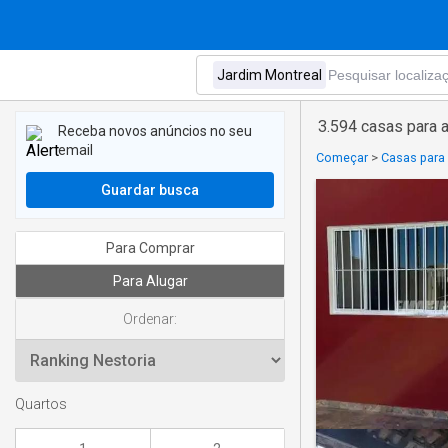
3.594 casas para 
Receba novos anúncios no seu
email
Começar
>
Casas para
Guardar busca
Para Comprar
Para Alugar
Ordenar:
Quartos