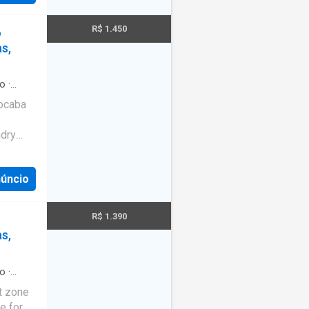
R$ 1.450
o
s,
ro
·
rocaba
dry
núncio
R$ 1.390
s,
ro
·
t zone
e for