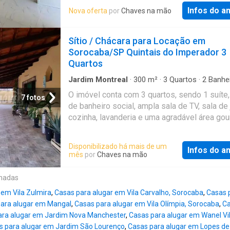
aconchegante Cozinha com bom espaço 1 ba
Santa Barbara, em Sorocaba, proporciona fáci
Infos do a
Nova oferta
por
Chaves na mão
social Lavanderia 1 vaga de garagem descob
acesso a diversos serviços essenciais, com
Localizada no Jardim Vergínia, na região do
escolas, comércios e opções de lazer, facili
Sorocaba/SP, bairro em constante desenvol
Sítio / Chácara para Locação em
sua rotina. Além disso, a região é conhecida 
e com perfil residencial tranquilo A apenas 2
Sorocaba/SP Quintais do Imperador 3
tranquilidade e segurança, propor
minutos da Avenida Paraná, facilitando o
Quartos
deslocamento diário Fácil acesso à Rodovia
Presidente Castello Branco, importante ligaç
Jardim Montreal
·
300
m²
·
3
Quartos
·
2
Banhe
Monte
·
Garagem
·
Despensa
·
Quintal
cidades da região e capital A aproximadame
O imóvel conta com 3 quartos, sendo 1 suíte
7 fotos
minutos da Avenida Dom Aguirre, uma das pri
de banheiro social, ampla sala de TV, sala de j
vias da cidade Não perca essa oportunidade
cozinha, lavanderia e uma agradável área go
Agende uma visita!. ref. 531971 atualizado 
integrada, perfeita para reunir familiares e a
04/08. Referência: CM1813145-10
Na área externa há ainda um banheiro de apoi
Disponibilizado há mais de um
Infos do a
depósito e um amplo quintal. A propriedade 
mês
por
Chaves na mão
garagem coberta para 4 veículos e espaço
descoberto para mais 4 carros, proporcionand
onadas
comodidade para moradores e visitantes. U
 em Vila Zulmira
,
Casas para alugar em Vila Carvalho, Sorocaba
,
Casas 
grandes diferenciais é o pomar com diversa
ara alugar em Mangal
,
Casas para alugar em Vila Olímpia, Sorocaba
,
Ca
árvores frutíferas, criando um ambiente acol
ara alugar em Jardim Nova Manchester
,
Casas para alugar em Wanel Vill
cercado pela natureza. Localização privilegi
s para alugar em Jardim São Lourenço
,
Casas para alugar em Lopes de 