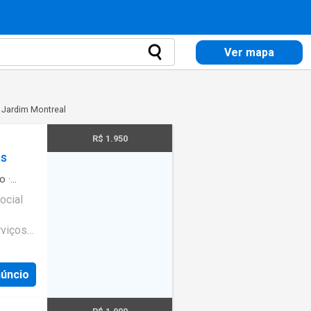
Ver mapa
 Jardim Montreal
R$ 1.950
os
ro
·
ocial
rviços
núncio