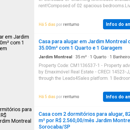
rent!Composed of 02 spacious bedrooms.Li
room integrated with the kitchen for greater
practicality.Laundry roo
Infos do a
Há 5 dias
por
rentumo
Casa para alugar em Jardim Montreal 
35.00m² com 1 Quarto e 1 Garagem
Jardim Montreal
·
35
m²
·
1
Quarto
·
1
Banheiro
Garagem
Property Code: CM1136537-1 - Property adv
by Emaximóvel Real Estate - CRECI 14523-J,
through the Leads4Sales platform. 1 Bedroo
room with two environments Kitchen integrat
laundry area 1 covered parking space Loca
Infos do a
Há 5 dias
por
rentumo
Casa com 2 dormitórios para alugar, 8
m² por R$ 2.560,00/mês Jardim Montre
Sorocaba/SP