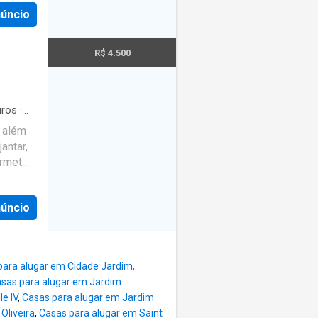
nheiro
l
núncio
erta
o
 Éden em
tando
vimento
R$ 4.500
por sua
ão para
iros
·
nte 20
, além
ncipais
antar,
!
urmet
em
migos.
o,
núncio
oferece
o total
m dos
para alugar em Cidade Jardim,
s
sas para alugar em Jardim
hedor e
e IV
,
Casas para alugar em Jardim
ada
Oliveira
,
Casas para alugar em Saint