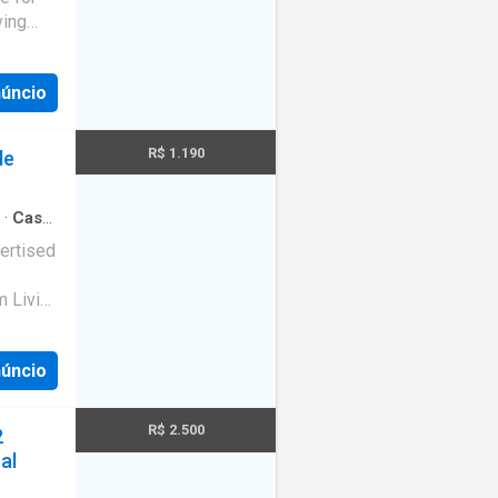
ving
núncio
R$ 1.190
de
·
Casa
·
ertised
m Living
ed with
núncio
R$ 2.500
2
al