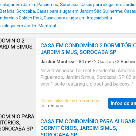
Aproximadamente 5 minutos da Estrada Jos
a alugar em Jardim Pacaembú, Sorocaba
,
Casas para alugar em Jardim
Ribeiro Leite; Cerca de 10 minutos do Centro
Betânia, Sorocaba
,
Casas para alugar em Jardim São Guilherme
,
Casas
Comercial do Wanel Ville; Aproximadamente 
ondomínio Golden Park
,
Casas para alugar em Araçoiabinha
minutos da Rodovia Raposo Tavares; Fácil a
a alugar em Jardim Montreal
supermercados, farmácias, escolas, comérci
serviços da região. Uma excelente oportuni
para quem deseja morar com tranquilidade, 
CASA EM CONDOMÍNIO 2 DORMITÓRIO
qualidade de vida, sem abrir mão da praticid
JARDIM SIMUS, SOROCABA SP
estar próximo aos principais acess
Jardim Montreal
·
84
m²
·
2
Quartos
·
3
Banhei
Casa
New townhouse for rent Residential Américo
Figueiredo, Jardim Simus, Sorocaba-SP. 02 s
with 1 suite featuring a closet and balcony. 1 
bathroom, living and dining room, kitchen, half
service area, and backyard. 2 covered parkin
Disponibilizado há uma semana
Infos do a
por
rentumo
CASA EM CONDOMÍNIO PARA ALUGAR
DORMITÓRIOS, JARDIM SIMUS,
SOROCABA SP