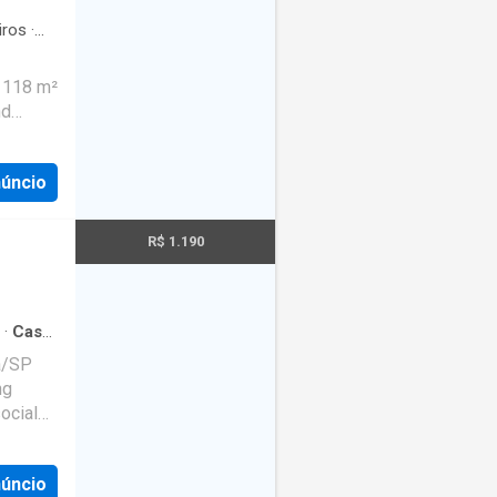
iros
·
h 118 m²
nd
room,
2 co
núncio
R$ 1.190
·
Casa
·
a/SP
ng
ocial
núncio