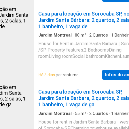
Casa para locação em Sorocaba SP, n
Jardim Santa Bárbara: 2 quartos, 2 sala
1 banheiro, 1 vaga de
Jardim Montreal
·
80
m²
·
2
Quartos
·
1
Banhei
Casa
·
Garagem
House for Rent in Jardim Santa Bárbara | So
/SP Property features:2 BedroomsDining
roomLiving roomSocial bathroomKitchenLaun
room1 parking spaceIndependent house
Infos do a
Há 3 dias
por
rentumo
Casa para locação em Sorocaba SP,
Jardim Santa Barbara, 2 quartos, 2 sala
1 banheiro, 1 vaga de ga
Jardim Montreal
·
55
m²
·
2
Quartos
·
1
Banhei
Casa
·
Garagem
House for rent in Jardim Santa Barbara - wes
of Sorocaba-SPCharming townhouse availabl