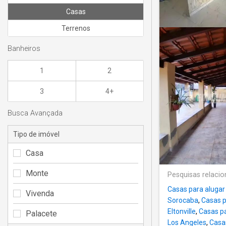
Casas
Terrenos
Banheiros
1
2
3
4+
Busca Avançada
Tipo de imóvel
Casa
Monte
Pesquisas relaci
Casas para alugar
Vivenda
Sorocaba
,
Casas p
Eltonville
,
Casas p
Palacete
Los Angeles
,
Casa