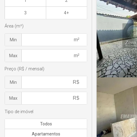
1
2
3
4+
Área (m²)
Min
Max
Preço (R$ / mensal)
Min
Max
Tipo de imóvel
Todos
Apartamentos