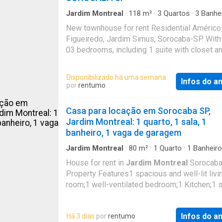
Jardim Montreal
·
118
m²
·
3
Quartos
·
3
Banhe
Casa
New townhouse for rent Residential Américo
Figueiredo, Jardim Simus, Sorocaba-SP. Wit
03 bedrooms, including 1 suite with closet a
balcony. 1 social bathroom, living and dining 
kitchen, lavatory, service area, and backyard. 
Disponibilizado há uma semana
Infos do a
por
rentumo
Casa para locação em Sorocaba SP,
Jardim Montreal: 1 quarto, 1 sala, 1
banheiro, 1 vaga de garagem
Jardim Montreal
·
80
m²
·
1
Quarto
·
1
Banheiro
Garagem
House for rent in
Jardim Montreal
Sorocab
Property Features1 spacious and well-lit livi
room;1 well-ventilated bedroom;1 Kitchen;1 s
bathroom; 1 parking space; Located in a
Infos do a
Há 3 dias
por
rentumo