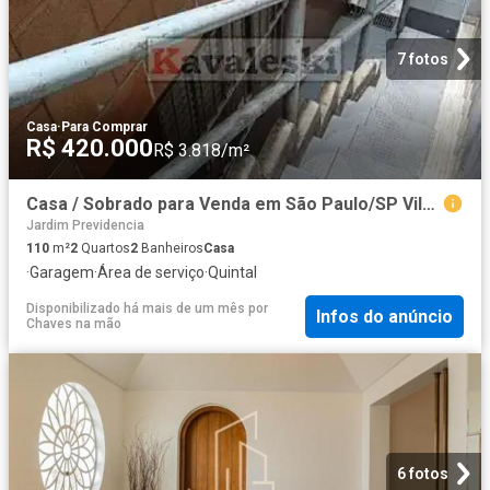
7 fotos
Casa
·
Para Comprar
R$ 420.000
R$ 3.818/m²
Casa / Sobrado para Venda em São Paulo/SP Vila Brasilina 2 Quartos
Jardim Previdencia
110
m²
2
Quartos
2
Banheiros
Casa
·
Garagem
·
Área de serviço
·
Quintal
Disponibilizado há mais de um mês
por
Infos do anúncio
Chaves na mão
6 fotos