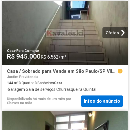
7 fotos
Casa
·
Para Comprar
R$ 945.000
R$ 6.562/m²
Casa / Sobrado para Venda em São Paulo/SP Vila Brasilina 3 Quartos
Jardim Previdencia
144
m²
3
Quartos
3
Banheiros
Casa
·
Garagem
·
Sala de serviços
·
Churrasqueira
·
Quintal
Disponibilizado há mais de um mês
por
Infos do anúncio
Chaves na mão