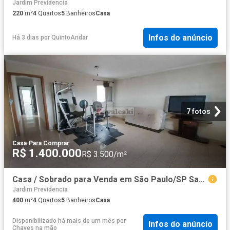
Jardim Previdencia
220
m²
4
Quartos
5
Banheiros
Casa
Infos do anúncio
Há 3 dias
por
QuintoAndar
7 fotos
Casa
·
Para Comprar
R$ 1.400.000
R$ 3.500/m²
Casa / Sobrado para Venda em São Paulo/SP Saúde 4 Quartos
Jardim Previdencia
400
m²
4
Quartos
5
Banheiros
Casa
Disponibilizado há mais de um mês
por
Infos do anúncio
Chaves na mão