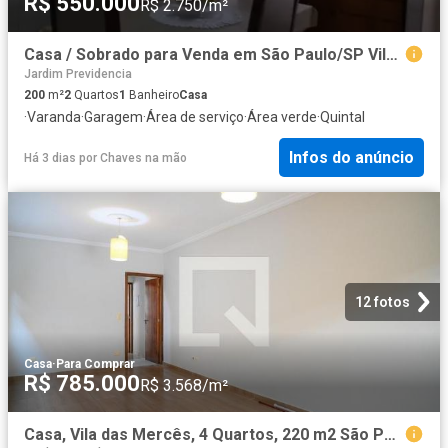
R$ 550.000
R$ 2.750/m²
Casa / Sobrado para Venda em São Paulo/SP Vila Brasilina 2 Quartos
Jardim Previdencia
200
m²
2
Quartos
1
Banheiro
Casa
·
Varanda
·
Garagem
·
Área de serviço
·
Área verde
·
Quintal
Infos do anúncio
Há 3 dias
por
Chaves na mão
12 fotos
Casa
·
Para Comprar
R$ 785.000
R$ 3.568/m²
Casa, Vila das Mercês, 4 Quartos, 220 m2 São Paulo