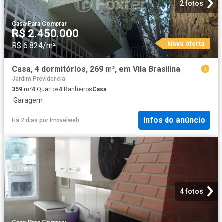
2 fotos
Casa
·
Para Comprar
R$ 2.450.000
Nova oferta
R$ 6.824/m²
Casa, 4 dormitórios, 269 m², em Vila Brasilina
Jardim Previdencia
359
m²
4
Quartos
4
Banheiros
Casa
·
Garagem
Infos do anúncio
Há 2 dias
por
Imovelweb
4 fotos