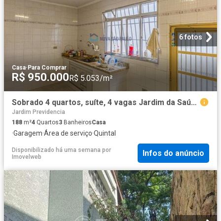
6 fotos
Casa
·
Para Comprar
R$ 950.000
R$ 5.053/m²
Sobrado 4 quartos, suíte, 4 vagas Jardim da Saúde
Jardim Previdencia
188
m²
4
Quartos
3
Banheiros
Casa
·
Garagem
·
Área de serviço
·
Quintal
Disponibilizado há uma semana
por
Infos do anúncio
Imovelweb