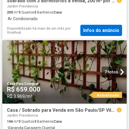
Sobrado com 3 dormitórios à venda, 200 m² por R$ 1.200.000 Jardim da Saúde São Paulo/SP
Jardim Previdencia
200
m²
3
Quartos
5
Banheiros
Casa
·
Ar Condicionado
Disponibilizado há mais de um mês
por
Infos do anúncio
VivaReal
7 fotos
Casa
·
Para Comprar
R$ 659.000
Actualizado
R$ 3.969/m²
Casa / Sobrado para Venda em São Paulo/SP Vila das Mercês 3 Quartos
Jardim Previdencia
166
m²
3
Quartos
3
Banheiros
Casa
·
Varanda
·
Garagem
·
Quintal