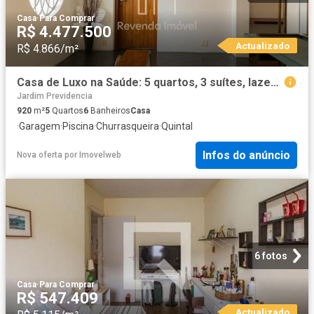
Casa
·
Para Comprar
R$ 4.477.500
Actualizado
R$ 4.866/m²
Casa de Luxo na Saúde: 5 quartos, 3 suítes, lazer completo e localização privile
Jardim Previdencia
920
m²
5
Quartos
6
Banheiros
Casa
·
Garagem
·
Piscina
·
Churrasqueira
·
Quintal
Infos do anúncio
Nova oferta
por
Imovelweb
6 fotos
Casa
·
Para Comprar
R$ 547.409
Actualizado