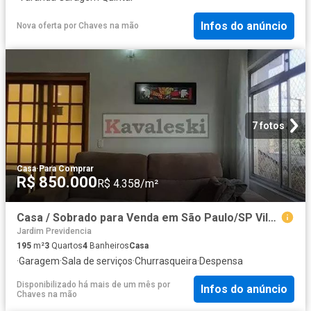
Infos do anúncio
Nova oferta
por
Chaves na mão
7 fotos
Casa
·
Para Comprar
R$ 850.000
R$ 4.358/m²
Casa / Sobrado para Venda em São Paulo/SP Vila Brasilina 3 Quartos
Jardim Previdencia
195
m²
3
Quartos
4
Banheiros
Casa
·
Garagem
·
Sala de serviços
·
Churrasqueira
·
Despensa
Disponibilizado há mais de um mês
por
Infos do anúncio
Chaves na mão