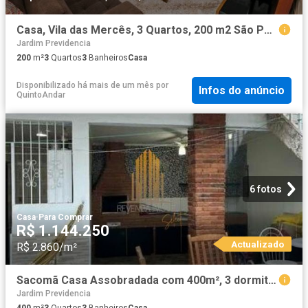
Casa, Vila das Mercês, 3 Quartos, 200 m2 São Paulo
Jardim Previdencia
200
m²
3
Quartos
3
Banheiros
Casa
Disponibilizado há mais de um mês
por
Infos do anúncio
QuintoAndar
6 fotos
Casa
·
Para Comprar
R$ 1.144.250
Actualizado
R$ 2.860/m²
Sacomã Casa Assobradada com 400m², 3 dormitórios, 3 banheiros e 3 vagas com Es
Jardim Previdencia
400
m²
3
Quartos
3
Banheiros
Casa