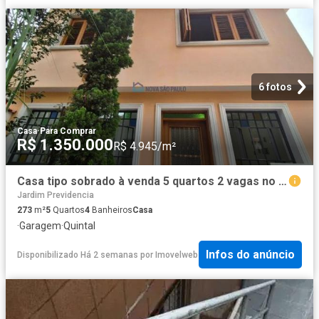
6 fotos
Casa
·
Para Comprar
R$ 1.350.000
R$ 4.945/m²
Casa tipo sobrado à venda 5 quartos 2 vagas no Jardim da Saúde
Jardim Previdencia
273
m²
5
Quartos
4
Banheiros
Casa
·
Garagem
·
Quintal
Infos do anúncio
Disponibilizado Há 2 semanas
por
Imovelweb