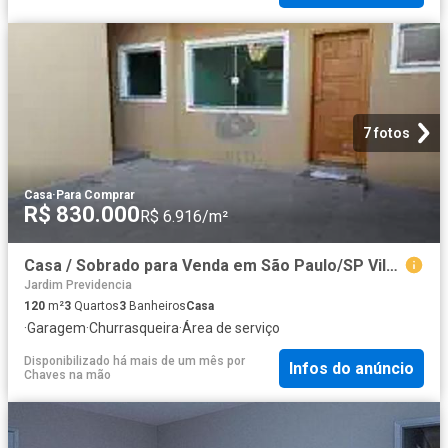
7 fotos
Casa
·
Para Comprar
R$ 830.000
R$ 6.916/m²
Casa / Sobrado para Venda em São Paulo/SP Vila Brasilina 3 Quartos
Jardim Previdencia
120
m²
3
Quartos
3
Banheiros
Casa
·
Garagem
·
Churrasqueira
·
Área de serviço
Disponibilizado há mais de um mês
por
Infos do anúncio
Chaves na mão