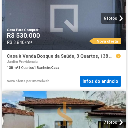
6 fotos
Casa
·
Para Comprar
R$ 530.000
Nova oferta
R$ 3.840/m²
Casa à Venda Bosque da Saúde, 3 Quartos, 138 m² São Paulo
Jardim Previdencia
138
m²
3
Quartos
1
Banheiro
Casa
Infos do anúncio
Nova oferta
por
Imovelweb
7 fotos