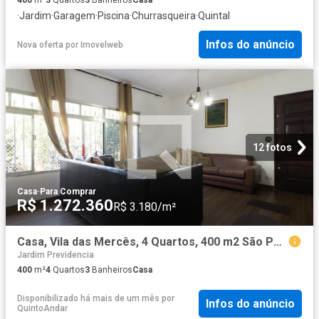
·
Jardim
·
Garagem
·
Piscina
·
Churrasqueira
·
Quintal
Infos do anúncio
Nova oferta
por
Imovelweb
12 fotos
Casa
·
Para Comprar
R$ 1.272.360
R$ 3.180/m²
Casa, Vila das Mercês, 4 Quartos, 400 m2 São Paulo
Jardim Previdencia
400
m²
4
Quartos
3
Banheiros
Casa
Disponibilizado há mais de um mês
por
Infos do anúncio
QuintoAndar