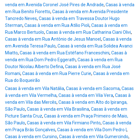
venda em Avenida Coronel José Pires de Andrade
,
Casas à venda
em Rua Benito Fioretto
,
Casas à venda em Avenida Presidente
Tancredo Neves
,
Casas à venda em Travessa Doutor Hugo
Sterman
,
Casas à venda em Rua Atílio Pioli
,
Casas à venda em
Rua Marco Bertuolo
,
Casas à venda em Rua Catharina Ciani Olivi
,
Casas à venda em Rua Antônio de Jesus Manoel
,
Casas à venda
em Avenida Teresa Paulo
,
Casas à venda em Rua Solidea Avanci
Miatto
,
Casas à venda em Rua Estéfano Franceschini
,
Casas à
venda em Rua Dom Pedro Eggerath
,
Casas à venda em Rua
Doutor Nicolau Alberto Defina
,
Casas à venda em Rua José
Romani
,
Casas à venda em Rua Pierre Curie
,
Casas à venda em
Rua do Boqueirão
Casas à venda em Vila Natália
,
Casas à venda em Sacoma
,
Casas
à venda em Vila Vermelha
,
Casas à venda em Vila Vera
,
Casas à
venda em Vila das Mercês
,
Casas à venda em Alto do Ipiranga,
São Paulo
,
Casas à venda em Vila Brasilina
,
Casas à venda em
Picture Santa Cruz
,
Casas à venda em Praça Primeiro de Maio,
São Paulo
,
Casas à venda em Vila Firmiano Pinto
,
Casas à venda
em Praça Brás Gonçalves
,
Casas à venda em Vila Dom Pedro I
,
Casas à venda em Cursino
,
Casas à venda em Vila Gumercindo
,