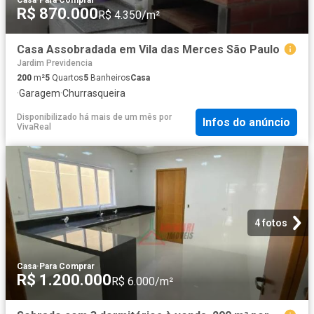
Casa
·
Para Comprar
R$ 870.000
R$ 4.350/m²
Casa Assobradada em Vila das Merces São Paulo
Jardim Previdencia
200
m²
5
Quartos
5
Banheiros
Casa
·
Garagem
·
Churrasqueira
Disponibilizado há mais de um mês
por
Infos do anúncio
VivaReal
4 fotos
Casa
·
Para Comprar
R$ 1.200.000
R$ 6.000/m²