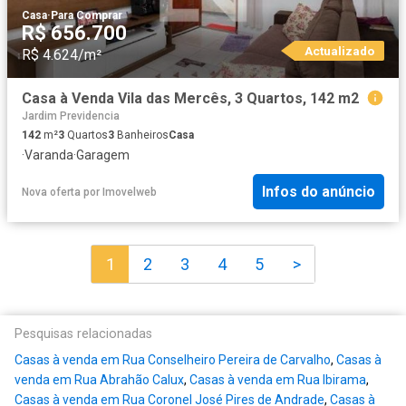
Casa
·
Para Comprar
R$ 656.700
Actualizado
R$ 4.624/m²
Casa à Venda Vila das Mercês, 3 Quartos, 142 m2
Jardim Previdencia
142
m²
3
Quartos
3
Banheiros
Casa
·
Varanda
·
Garagem
Infos do anúncio
Nova oferta
por
Imovelweb
1
2
3
4
5
>
Pesquisas relacionadas
Casas à venda em Rua Conselheiro Pereira de Carvalho
,
Casas à
venda em Rua Abrahão Calux
,
Casas à venda em Rua Ibirama
,
Casas à venda em Rua Coronel José Pires de Andrade
,
Casas à