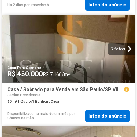
Infos do anúncio
Há 2 dias
por
Imovelweb
7 fotos
Casa
·
Para Comprar
R$ 430.000
R$ 7.166/m²
Casa / Sobrado para Venda em São Paulo/SP Vila Brasilina 1 Quartos
Jardim Previdencia
60
m²
1
Quarto
1
Banheiro
Casa
Disponibilizado há mais de um mês
por
Infos do anúncio
Chaves na mão