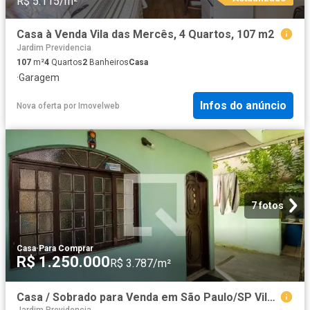
R$ 5.115/m²
Casa à Venda Vila das Mercês, 4 Quartos, 107 m2
Jardim Previdencia
107
m²
4
Quartos
2
Banheiros
Casa
·
Garagem
Infos do anúncio
Nova oferta
por
Imovelweb
7 fotos
Casa
·
Para Comprar
R$ 1.250.000
R$ 3.787/m²
Casa / Sobrado para Venda em São Paulo/SP Vila Brasilina 4 Quartos