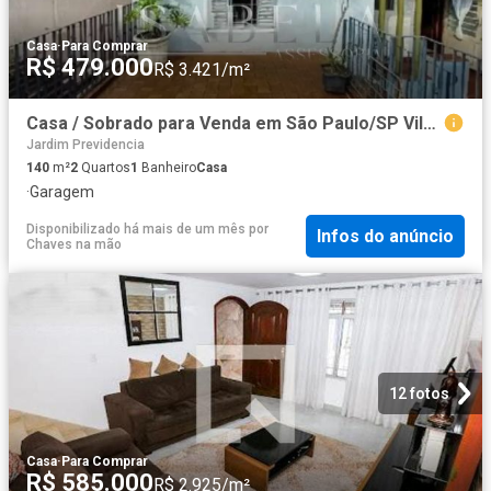
Casa
·
Para Comprar
R$ 479.000
R$ 3.421/m²
Casa / Sobrado para Venda em São Paulo/SP Vila Brasilina 2 Quartos
Jardim Previdencia
140
m²
2
Quartos
1
Banheiro
Casa
·
Garagem
Disponibilizado há mais de um mês
por
Infos do anúncio
Chaves na mão
12 fotos
Casa
·
Para Comprar
R$ 585.000
R$ 2.925/m²