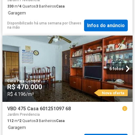
Jardim Previdencia
330
m²
4
Quartos
3
Banheiros
Casa
·
Garagem
Disponibilizado há uma semana
por
Chaves
Infos do anúncio
na mão
6 fotos
Casa
·
Para Comprar
R$ 470.000
Nova oferta
R$ 4.196/m²
VBD 475 Casa 601251097 68
Jardim Previdencia
112
m²
2
Quartos
3
Banheiros
Casa
·
Garagem