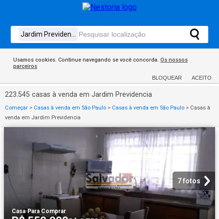
Usamos cookies. Continue navegando se você concorda.
Os nossos
parceiros
BLOQUEAR
ACEITO
223.545 casas à venda em Jardim Previdencia
Começar
>
Casas à venda em São Paulo
>
Casas à venda em São Paulo
>
Casas à
venda em Jardim Previdencia
7 fotos
Casa
·
Para Comprar