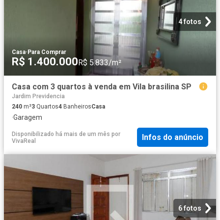
4 fotos
Casa
·
Para Comprar
R$ 1.400.000
R$ 5.833/m²
Casa com 3 quartos à venda em Vila brasilina SP
Jardim Previdencia
240
m²
3
Quartos
4
Banheiros
Casa
·
Garagem
Disponibilizado há mais de um mês
por
Infos do anúncio
VivaReal
6 fotos