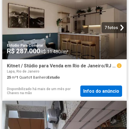
7 fotos
Estudio
·
Para Comprar
R$ 287.000
R$ 11.480/m²
Kitnet / Stúdio para Venda em Rio de Janeiro/RJ Centro 1 Quartos
Lapa, Rio de Janeiro
25
m²
1
Quarto
1
Banheiro
Estudio
Disponibilizado há mais de um mês
por
Infos do anúncio
Chaves na mão