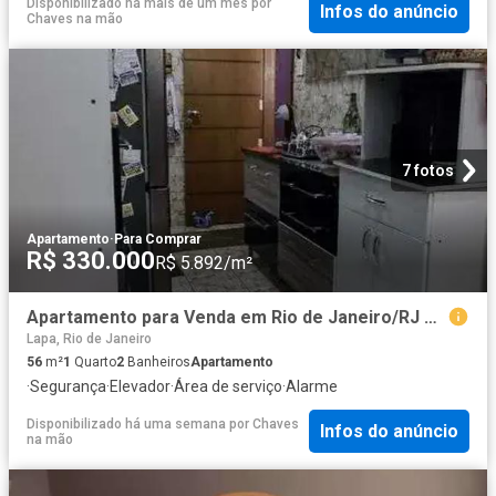
Disponibilizado há mais de um mês
por
Infos do anúncio
Chaves na mão
7 fotos
Apartamento
·
Para Comprar
R$ 330.000
R$ 5.892/m²
Apartamento para Venda em Rio de Janeiro/RJ Centro 1 Quartos
Lapa, Rio de Janeiro
56
m²
1
Quarto
2
Banheiros
Apartamento
·
Segurança
·
Elevador
·
Área de serviço
·
Alarme
Disponibilizado há uma semana
por
Chaves
Infos do anúncio
na mão