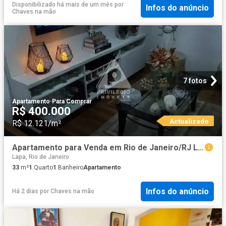
Disponibilizado há mais de um mês
por
Infos do anúncio
Chaves na mão
7 fotos
Apartamento
·
Para Comprar
R$ 400.000
Actualizado
R$ 12.121/m²
Apartamento para Venda em Rio de Janeiro/RJ Lapa 1 Quartos
Lapa, Rio de Janeiro
33
m²
1
Quarto
1
Banheiro
Apartamento
Infos do anúncio
Há 2 dias
por
Chaves na mão