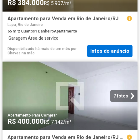
R$ 384.000
R$ 5.907/m²
Apartamento para Venda em Rio de Janeiro/RJ Centro 2 Quartos
Lapa, Rio de Janeiro
65
m²
2
Quartos
1
Banheiro
Apartamento
·
Garagem
·
Área de serviço
Disponibilizado há mais de um mês
por
Infos do anúncio
Chaves na mão
7 fotos
Apartamento
·
Para Comprar
R$ 400.000
R$ 7.142/m²
Apartamento para Venda em Rio de Janeiro/RJ Centro 2 Quartos