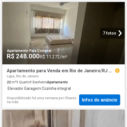
7 fotos
Apartamento
·
Para Comprar
R$ 248.000
R$ 11.272/m²
Apartamento para Venda em Rio de Janeiro/RJ Centro 1 Quartos
Lapa, Rio de Janeiro
22
m²
1
Quarto
1
Banheiro
Apartamento
·
Elevador
·
Garagem
·
Cozinha integral
Disponibilizado há uma semana
por
Chaves
Infos do anúncio
na mão