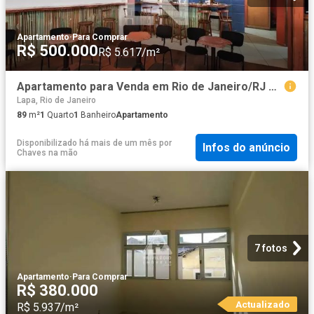
Apartamento
·
Para Comprar
R$ 500.000
R$ 5.617/m²
Apartamento para Venda em Rio de Janeiro/RJ Centro 1 Quartos
Lapa, Rio de Janeiro
89
m²
1
Quarto
1
Banheiro
Apartamento
Disponibilizado há mais de um mês
por
Infos do anúncio
Chaves na mão
7 fotos
Apartamento
·
Para Comprar
R$ 380.000
Actualizado
R$ 5.937/m²