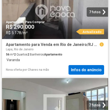
7 fotos
Apartamento
·
Para Comprar
R$ 290.000
Actualizado
R$ 5.178/m²
Apartamento para Venda em Rio de Janeiro/RJ Glória 2 Quartos
Lapa, Rio de Janeiro
56
m²
2
Quartos
2
Banheiros
Apartamento
·
Varanda
Infos do anúncio
Nova oferta
por
Chaves na mão
7 fotos