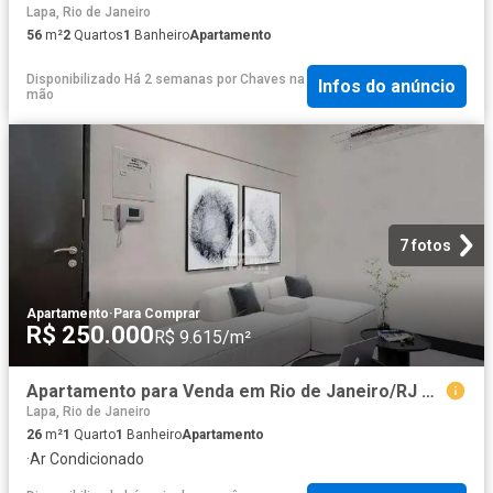
Lapa, Rio de Janeiro
56
m²
2
Quartos
1
Banheiro
Apartamento
Disponibilizado Há 2 semanas
por
Chaves na
Infos do anúncio
mão
7 fotos
Apartamento
·
Para Comprar
R$ 250.000
R$ 9.615/m²
Apartamento para Venda em Rio de Janeiro/RJ Centro 1 Quartos
Lapa, Rio de Janeiro
26
m²
1
Quarto
1
Banheiro
Apartamento
·
Ar Condicionado