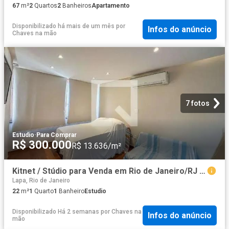
67
m²
2
Quartos
2
Banheiros
Apartamento
Disponibilizado há mais de um mês
por
Infos do anúncio
Chaves na mão
7 fotos
Estudio
·
Para Comprar
R$ 300.000
R$ 13.636/m²
Kitnet / Stúdio para Venda em Rio de Janeiro/RJ Centro 1 Quartos
Lapa, Rio de Janeiro
22
m²
1
Quarto
1
Banheiro
Estudio
Disponibilizado Há 2 semanas
por
Chaves na
Infos do anúncio
mão