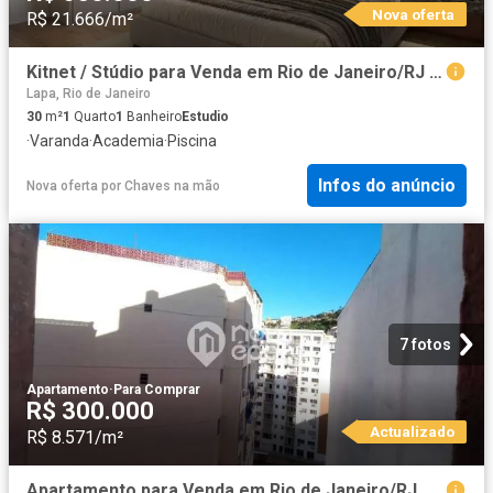
Nova oferta
R$ 21.666/m²
Kitnet / Stúdio para Venda em Rio de Janeiro/RJ Centro 1 Quartos
Lapa, Rio de Janeiro
30
m²
1
Quarto
1
Banheiro
Estudio
·
Varanda
·
Academia
·
Piscina
Infos do anúncio
Nova oferta
por
Chaves na mão
7 fotos
Apartamento
·
Para Comprar
R$ 300.000
Actualizado
R$ 8.571/m²
Apartamento para Venda em Rio de Janeiro/RJ Centro 1 Quartos