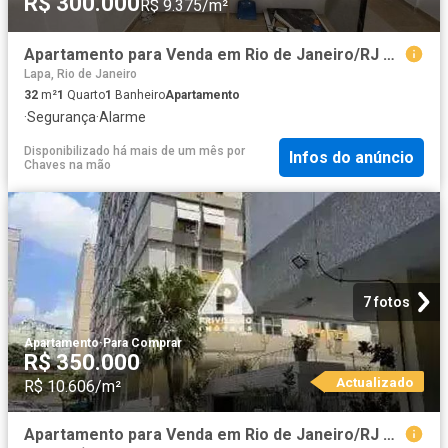
R$ 300.000
R$ 9.375/m²
Apartamento para Venda em Rio de Janeiro/RJ Centro 1 Quartos
Lapa, Rio de Janeiro
32
m²
1
Quarto
1
Banheiro
Apartamento
·
Segurança
·
Alarme
Disponibilizado há mais de um mês
por
Infos do anúncio
Chaves na mão
7 fotos
Apartamento
·
Para Comprar
R$ 350.000
Actualizado
R$ 10.606/m²
Apartamento para Venda em Rio de Janeiro/RJ Centro 1 Quartos