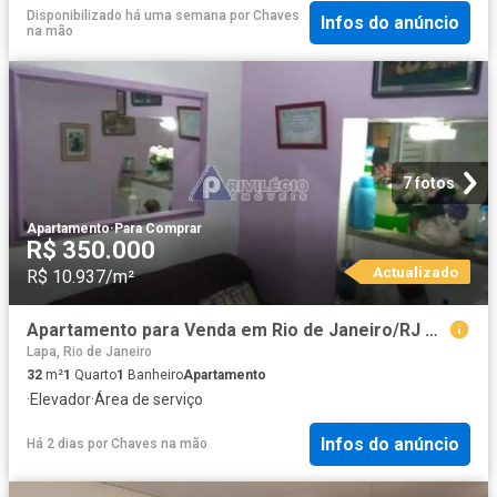
Disponibilizado há uma semana
por
Chaves
Infos do anúncio
na mão
7 fotos
Apartamento
·
Para Comprar
R$ 350.000
Actualizado
R$ 10.937/m²
Apartamento para Venda em Rio de Janeiro/RJ Glória 1 Quartos
Lapa, Rio de Janeiro
32
m²
1
Quarto
1
Banheiro
Apartamento
·
Elevador
·
Área de serviço
Infos do anúncio
Há 2 dias
por
Chaves na mão