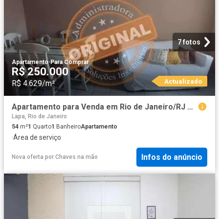
7 fotos
Apartamento
·
Para Comprar
R$ 250.000
Actualizado
R$ 4.629/m²
Apartamento para Venda em Rio de Janeiro/RJ Centro 1 Quartos
Lapa, Rio de Janeiro
54
m²
1
Quarto
1
Banheiro
Apartamento
·
Área de serviço
Infos do anúncio
Nova oferta
por
Chaves na mão