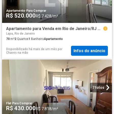
Apartamento
·
Para Comprar
R$ 520.000
R$ 7.428/m²
Apartamento para Venda em Rio de Janeiro/RJ Centro 2 Quartos
Lapa, Rio de Janeiro
70
m²
2
Quartos
1
Banheiro
Apartamento
Disponibilizado há mais de um mês
por
Infos do anúncio
Chaves na mão
7 fotos
Flat
·
Para Comprar
R$ 430.000
R$ 7.818/m²