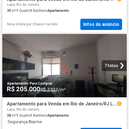
Lapa, Rio de Janeiro
35
m²
1
Quarto
1
Banheiro
Apartamento
Infos do anúncio
Nova oferta
por
Chaves na mão
7 fotos
Apartamento
·
Para Comprar
R$ 205.000
R$ 7.321/m²
Apartamento para Venda em Rio de Janeiro/RJ Lapa 1 Quartos
Lapa, Rio de Janeiro
28
m²
1
Quarto
1
Banheiro
Apartamento
·
Segurança
·
Alarme