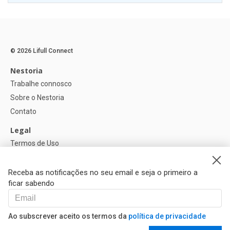
© 2026 Lifull Connect
Nestoria
Trabalhe connosco
Sobre o Nestoria
Contato
Legal
Termos de Uso
Política de privacidade
Política de Cookies
Receba as notificações no seu email e seja o primeiro a
ficar sabendo
Ajuda
FAQ
Ao subscrever aceito os termos da
política de privacidade
Nossos Parceiros