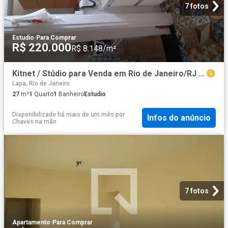
7 fotos
Estudio
·
Para Comprar
R$ 220.000
R$ 8.148/m²
Kitnet / Stúdio para Venda em Rio de Janeiro/RJ Centro 1 Quartos
Lapa, Rio de Janeiro
27
m²
1
Quarto
1
Banheiro
Estudio
Disponibilizado há mais de um mês
por
Infos do anúncio
Chaves na mão
7 fotos
Apartamento
·
Para Comprar