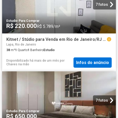
7 fotos
Estudio
·
Para Comprar
R$ 220.000
R$ 5.789/m²
Kitnet / Stúdio para Venda em Rio de Janeiro/RJ Centro 1 Quartos
Lapa, Rio de Janeiro
38
m²
1
Quarto
1
Banheiro
Estudio
Disponibilizado há mais de um mês
por
Infos do anúncio
Chaves na mão
7 fotos
Estudio
·
Para Comprar
R$ 650.000