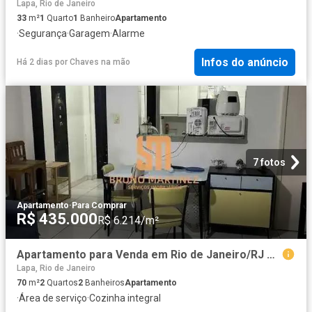
Lapa, Rio de Janeiro
33
m²
1
Quarto
1
Banheiro
Apartamento
·
Segurança
·
Garagem
·
Alarme
Infos do anúncio
Há 2 dias
por
Chaves na mão
7 fotos
Apartamento
·
Para Comprar
R$ 435.000
R$ 6.214/m²
Apartamento para Venda em Rio de Janeiro/RJ Centro 2 Quartos
Lapa, Rio de Janeiro
70
m²
2
Quartos
2
Banheiros
Apartamento
·
Área de serviço
·
Cozinha integral