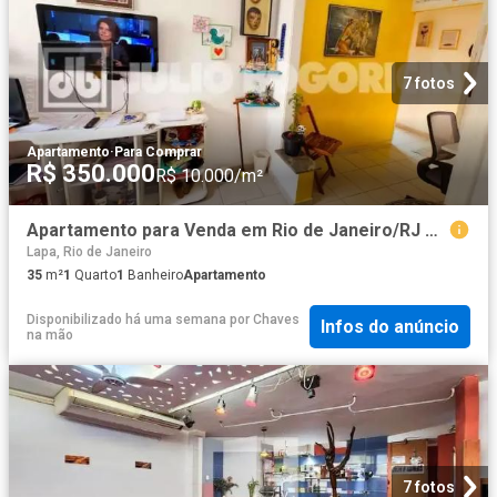
7 fotos
Apartamento
·
Para Comprar
R$ 350.000
R$ 10.000/m²
Apartamento para Venda em Rio de Janeiro/RJ Centro 1 Quartos
Lapa, Rio de Janeiro
35
m²
1
Quarto
1
Banheiro
Apartamento
Disponibilizado há uma semana
por
Chaves
Infos do anúncio
na mão
7 fotos