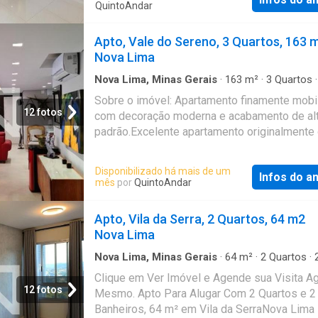
QuintoAndar
Apto, Vale do Sereno, 3 Quartos, 163 
Nova Lima
Nova Lima, Minas Gerais
·
163
m²
·
3
Quartos
Banheiros
·
Apartamento
·
Garagem
·
Seguranç
Sobre o imóvel: Apartamento finamente mobil
Academia
·
Piscina
·
Ar Condicionado
·
Área de 
12 fotos
com decoração moderna e acabamento de al
Sala de jogos
·
Quadra de tênis
·
Alarme
padrão.Excelente apartamento originalmente
quartos, atualmente transformado em 3 quart
proporcionando maior integração entre os
Disponibilizado há mais de um
Infos do a
ambientes, 3 suítes, cozinha planejada e tot
mês
por
QuintoAndar
equipada, área de serviço independente, arm
planejados, ar-condicionado, 4 vagas de
Apto, Vila da Serra, 2 Quartos, 64 m2
garagem.Condomínio: piscina com raia, spa,
Nova Lima
gourmet, salão de festas, academia, espaço 
quadra de tênis, portaria 24H. Valores: - Alug
Nova Lima, Minas Gerais
·
64
m²
·
2
Quartos
·
Banheiros
·
Apartamento
15500 - Condomínio: R$ 2000 - IPTU: R$ 122
Clique em Ver Imóvel e Agende sua Visita A
agendar uma visita? Entre em contato pelo
12 fotos
Mesmo. Apto Para Alugar Com 2 Quartos e 2
formulário. Você receberá uma mensagem po
Banheiros, 64 m² em Vila da SerraNova Lima