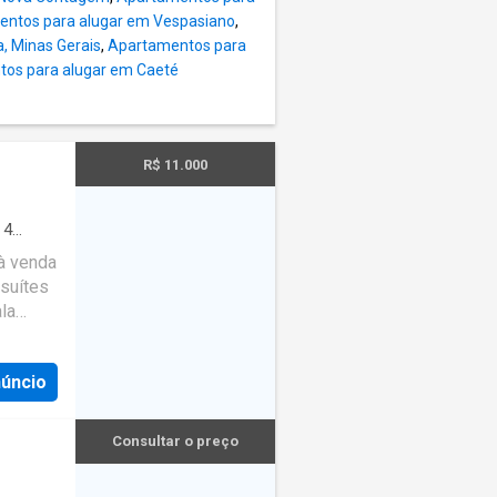
ntos para alugar em Vespasiano
,
, Minas Gerais
,
Apartamentos para
os para alugar em Caeté
R$ 11.000
·
4
 à venda
ço
 suítes
la
s
ozinha
núncio
a à gás
o e
rmário)
Consultar o preço
anda
 com