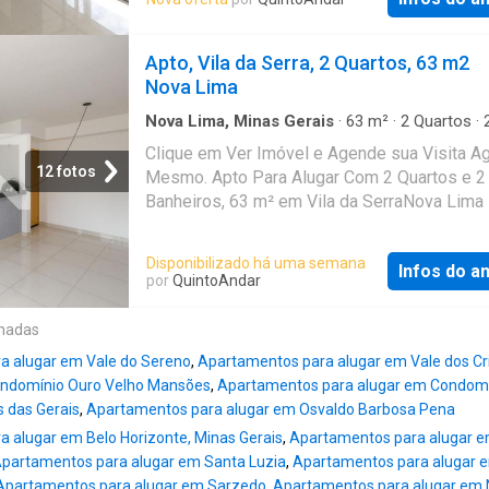
Apto, Vila da Serra, 2 Quartos, 63 m2
Nova Lima
Nova Lima, Minas Gerais
·
63
m²
·
2
Quartos
·
Banheiros
·
Apartamento
Clique em Ver Imóvel e Agende sua Visita A
12 fotos
Mesmo. Apto Para Alugar Com 2 Quartos e 2
Banheiros, 63 m² em Vila da SerraNova Lima
Disponibilizado há uma semana
Infos do a
por
QuintoAndar
onadas
a alugar em Vale do Sereno
,
Apartamentos para alugar em Vale dos Cri
ondomínio Ouro Velho Mansões
,
Apartamentos para alugar em Condomí
 das Gerais
,
Apartamentos para alugar em Osvaldo Barbosa Pena
 alugar em Belo Horizonte, Minas Gerais
,
Apartamentos para alugar 
partamentos para alugar em Santa Luzia
,
Apartamentos para alugar 
Apartamentos para alugar em Sarzedo
,
Apartamentos para alugar em