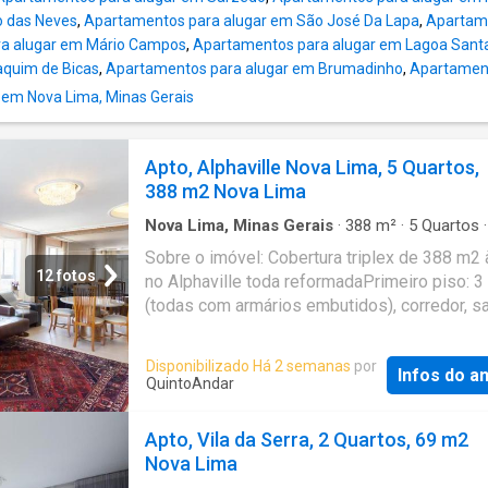
o das Neves
,
Apartamentos para alugar em São José Da Lapa
,
Apartame
a alugar em Mário Campos
,
Apartamentos para alugar em Lagoa Santa
aquim de Bicas
,
Apartamentos para alugar em Brumadinho
,
Apartament
 em Nova Lima, Minas Gerais
Apto, Alphaville Nova Lima, 5 Quartos,
388 m2 Nova Lima
Nova Lima, Minas Gerais
·
388
m²
·
5
Quartos
Banheiros
·
Apartamento
·
Varanda
·
Lareira
·
Sobre o imóvel: Cobertura triplex de 388 m2
Churrasqueira
·
Ar Condicionado
·
Área de servi
12 fotos
no Alphaville toda reformadaPrimeiro piso: 3
(todas com armários embutidos), corredor, sa
ampla, com sacada de vista para a Lagoa do
Ingleses (com churrasqueira à gás natural), c
Disponibilizado Há 2 semanas
por
Infos do a
ampla (com armários), área de serviço, lareir
QuintoAndar
e DCESegundo piso: Sala ampla com banheir
lareira à gás, uma suíte master (com amplo a
Apto, Vila da Serra, 2 Quartos, 69 m2
e ar condicionado, contornado por ampla var
Nova Lima
360 graus, com deck de madeira, SPA novo,