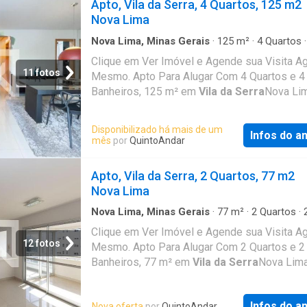
Apto, Vila da Serra, 4 Quartos, 125 m2
online, sem fiador e o melhor, sem burocracia
Nova Lima
Conheça esse e outros imóveis no site do
QuintoAndar. CRECI-MG J5851
Nova Lima, Minas Gerais
·
125
m²
·
4
Quartos
Banheiros
·
Apartamento
Clique em Ver Imóvel e Agende sua Visita A
11 fotos
Mesmo. Apto Para Alugar Com 4 Quartos e 4
Banheiros, 125 m² em
Vila da Serra
Nova Li
Disponibilizado há mais de um
Infos do a
mês
por
QuintoAndar
Apto, Vila da Serra, 2 Quartos, 77 m2
Nova Lima
Nova Lima, Minas Gerais
·
77
m²
·
2
Quartos
·
Banheiros
·
Apartamento
Clique em Ver Imóvel e Agende sua Visita A
12 fotos
Mesmo. Apto Para Alugar Com 2 Quartos e 2
Banheiros, 77 m² em
Vila da Serra
Nova Lim
Infos do a
Nova oferta
por
QuintoAndar