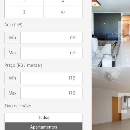
1
2
3
4+
Área (m²)
Min
Max
Preço (R$ / mensal)
Min
Max
Tipo de imóvel
Todos
Apartamentos