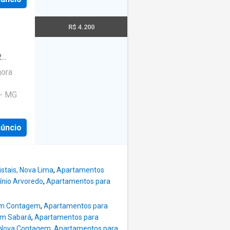
R$ 4.200
2
gora
 - MG
núncio
stais, Nova Lima
,
Apartamentos
nio Arvoredo
,
Apartamentos para
em Contagem
,
Apartamentos para
em Sabará
,
Apartamentos para
 Nova Contagem
,
Apartamentos para