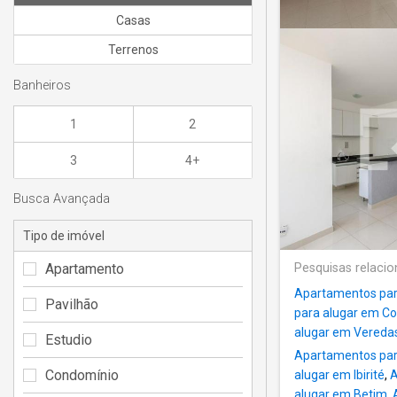
Casas
Terrenos
Banheiros
1
2
3
4+
Busca Avançada
Tipo de imóvel
Apartamento
Pesquisas relaci
Apartamentos par
Pavilhão
para alugar em C
alugar em Veredas
Estudio
Apartamentos para
Condomínio
alugar em Ibirité
,
A
alugar em Betim
,