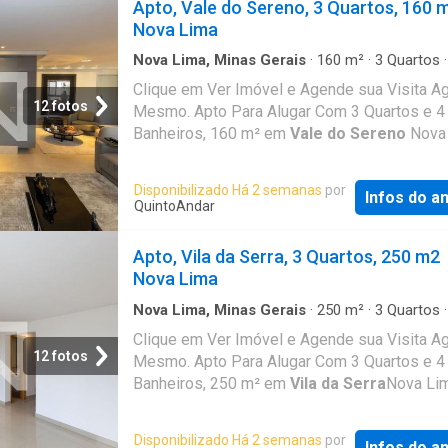
Apto, Vale do Sereno, 3 Quartos, 160 
Nova Lima
Nova Lima, Minas Gerais
·
160
m²
·
3
Quartos
Banheiros
·
Apartamento
Clique em Ver Imóvel e Agende sua Visita A
12 fotos
Mesmo. Apto Para Alugar Com 3 Quartos e 4
Banheiros, 160 m² em
Vale do Sereno
Nova 
MG
Disponibilizado Há 2 semanas
por
Infos do a
QuintoAndar
Apto, Vila da Serra, 3 Quartos, 250 m2
Nova Lima
Nova Lima, Minas Gerais
·
250
m²
·
3
Quartos
Banheiros
·
Apartamento
Clique em Ver Imóvel e Agende sua Visita A
12 fotos
Mesmo. Apto Para Alugar Com 3 Quartos e 4
Banheiros, 250 m² em
Vila da Serra
Nova Li
Disponibilizado Há 2 semanas
por
Infos do a