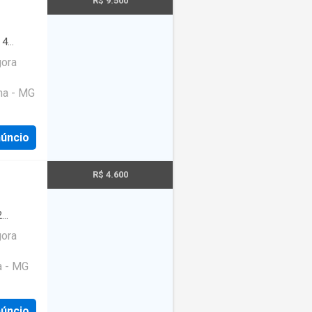
R$ 9.500
.
·
4
gora
ma - MG
núncio
R$ 4.600
2
gora
a - MG
núncio