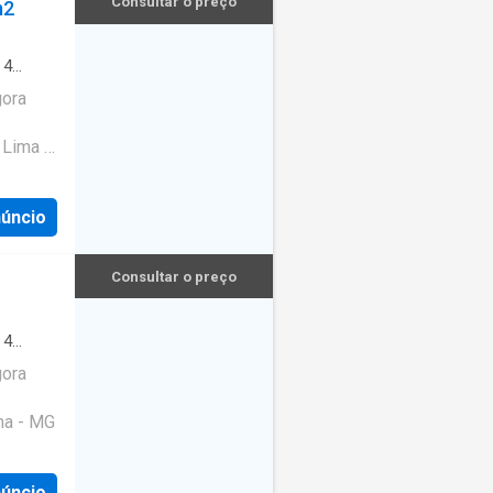
Consultar o preço
m2
·
4
gora
Lima -
núncio
Consultar o preço
·
4
gora
ma - MG
núncio