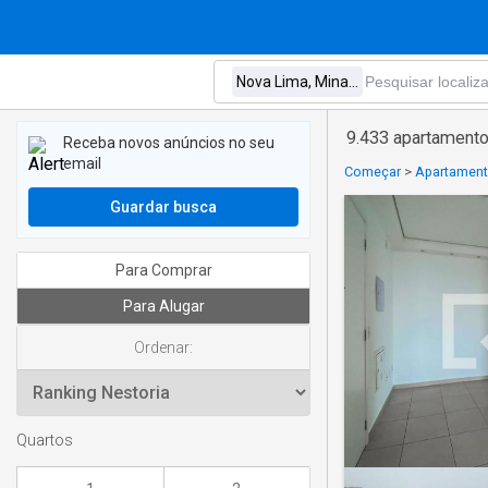
9.433 apartamento
Receba novos anúncios no seu
email
Começar
>
Apartament
Guardar busca
Para Comprar
Para Alugar
Ordenar:
Quartos