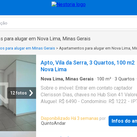
s para alugar em Nova Lima, Minas Gerais
os para alugar em Minas Gerais
>
Apartamentos para alugar em Nova Lima, Mi
Apto, Vila da Serra, 3 Quartos, 100 m2
Nova Lima
Nova Lima, Minas Gerais
·
100
m²
·
3
Quartos
Banheiros
·
Apartamento
Sobre o imóvel: Entrar em contato captador
12 fotos
Clerisson Dias, chaves no Hub Sion 41 Valore
Aluguel: R$ 6490 - Condomínio: R$ 1222 - IP
87 Que tal agendar uma visita? Entre em cont
pelo formulário. Você receberá uma mensag
Disponibilizado Há 3 semanas
por
Infos do a
e-mail e WhatsApp com os próximos passos
QuintoAndar
imóvel sem burocracia O QuintoAndar revolu
jeito de alugar e comprar imóveis: rápido, fáci