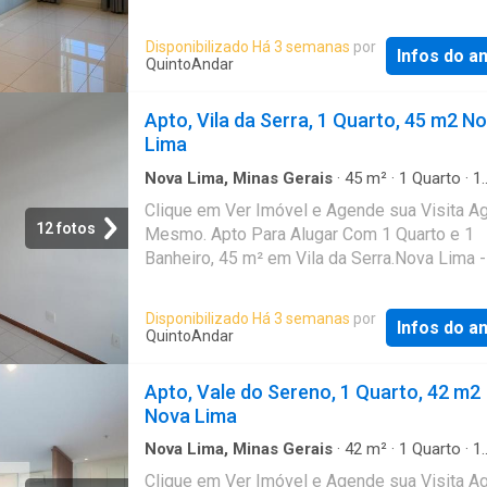
mail e WhatsApp com os próximos passos. 
imóvel sem burocracia O QuintoAndar revolu
Disponibilizado Há 3 semanas
por
jeito de alugar e comprar imóveis: rápido, fáci
Infos do a
QuintoAndar
online, sem fiador e o melhor, sem burocracia
Conheça esse e outros imóveis no site do
Apto, Vila da Serra, 1 Quarto, 45 m2 N
QuintoAndar. CRECI-MG J5851
Lima
Nova Lima, Minas Gerais
·
45
m²
·
1
Quarto
·
1
Banheiro
·
Apartamento
Clique em Ver Imóvel e Agende sua Visita A
12 fotos
Mesmo. Apto Para Alugar Com 1 Quarto e 1
Banheiro, 45 m² em Vila da Serra.Nova Lima 
Disponibilizado Há 3 semanas
por
Infos do a
QuintoAndar
Apto, Vale do Sereno, 1 Quarto, 42 m2
Nova Lima
Nova Lima, Minas Gerais
·
42
m²
·
1
Quarto
·
1
Banheiro
·
Apartamento
Clique em Ver Imóvel e Agende sua Visita A