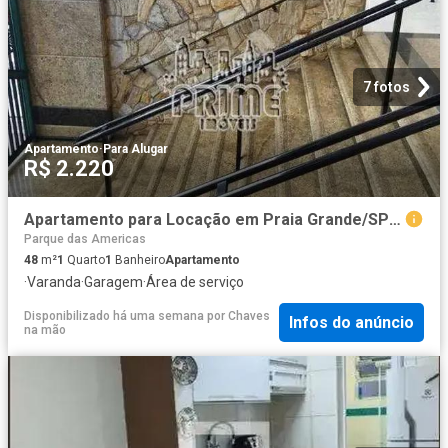
7 fotos
Apartamento
·
Para Alugar
R$ 2.220
Apartamento para Locação em Praia Grande/SP Cidade Ocian 1 Quartos
Parque das Americas
48
m²
1
Quarto
1
Banheiro
Apartamento
·
Varanda
·
Garagem
·
Área de serviço
Disponibilizado há uma semana
por
Chaves
Infos do anúncio
na mão