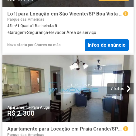
Loft para Locação em São Vicente/SP Boa Vista 1 Quartos
Parque das Americas
45
m²
1
Quarto
1
Banheiro
Loft
·
Garagem
·
Segurança
·
Elevador
·
Área de serviço
Infos do anúncio
Nova oferta
por
Chaves na mão
7 fotos
Apartamento
·
Para Alugar
R$ 2.300
Apartamento para Locação em Praia Grande/SP Aviação 1 Quartos
Parque das Americas