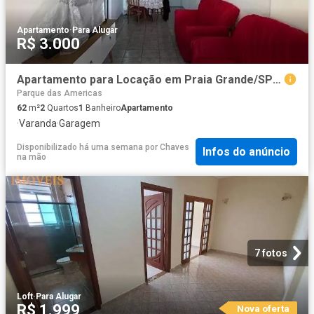
Apartamento
·
Para Alugar
R$ 3.000
Apartamento para Locação em Praia Grande/SP Aviação 2 Quartos
Parque das Americas
62
m²
2
Quartos
1
Banheiro
Apartamento
·
Varanda
·
Garagem
Disponibilizado há uma semana
por
Chaves
Infos do anúncio
na mão
7 fotos
Loft
·
Para Alugar
R$ 1.999
Nova oferta