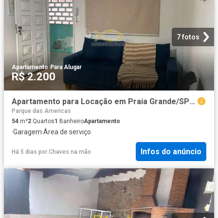
7 fotos
Apartamento
·
Para Alugar
R$ 2.200
Apartamento para Locação em Praia Grande/SP Guilhermina 2 Quartos
Parque das Americas
54
m²
2
Quartos
1
Banheiro
Apartamento
·
Garagem
·
Área de serviço
Infos do anúncio
Há 5 dias
por
Chaves na mão