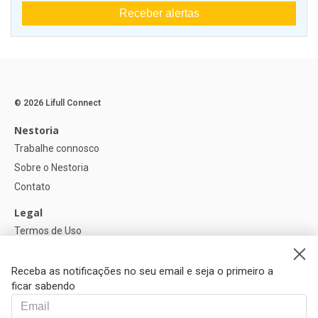
Receber alertas
© 2026 Lifull Connect
Nestoria
Trabalhe connosco
Sobre o Nestoria
Contato
Legal
Termos de Uso
Política de privacidade
Política de Cookies
Receba as notificações no seu email e seja o primeiro a
ficar sabendo
Ajuda
FAQ