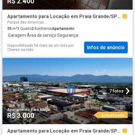
R$ 2.400
Apartamento para Locação em Praia Grande/SP Boqueirão 1 Quartos
Parque das Americas
55
m²
1
Quarto
2
Banheiros
Apartamento
·
Garagem
·
Área de serviço
·
Segurança
Disponibilizado há mais de um mês
por
Infos do anúncio
Chaves na mão
7 fotos
Apartamento
·
Para Alugar
R$ 3.000
Actualizado
Apartamento para Locação em Praia Grande/SP Guilhermina 2 Quartos