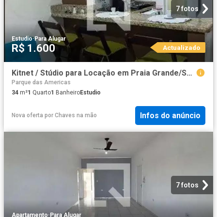
7 fotos
Estudio
·
Para Alugar
R$ 1.600
Actualizado
Kitnet / Stúdio para Locação em Praia Grande/SP Guilhermina 1 Quartos
Parque das Americas
34
m²
1
Quarto
1
Banheiro
Estudio
Infos do anúncio
Nova oferta
por
Chaves na mão
7 fotos
Apartamento
·
Para Alugar