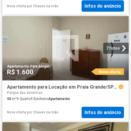
Infos do anúncio
Nova oferta
por
Chaves na mão
7 fotos
Apartamento
·
Para Alugar
R$ 1.600
Nova oferta
Apartamento para Locação em Praia Grande/SP Boqueirão 1 Quartos
Parque das Americas
50
m²
1
Quarto
1
Banheiro
Apartamento
Infos do anúncio
Nova oferta
por
Chaves na mão