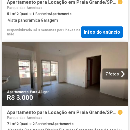
Apartamento para Locação em Praia Grande/SP Guilhermina 2 Quartos
Parque das Americas
51
m²
2
Quartos
1
Banheiro
Apartamento
·
Vista panorâmica
·
Garagem
Disponibilizado Há 3 semanas
por
Chaves na
Infos do anúncio
mão
7 fotos
Apartamento
·
Para Alugar
R$ 3.000
Apartamento para Locação em Praia Grande/SP Guilhermina 2 Quartos
Parque das Americas
71
m²
2
Quartos
2
Banheiros
Apartamento