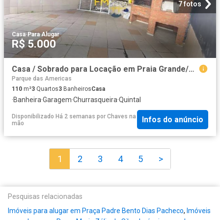
7 fotos
Casa
·
Para Alugar
R$ 5.000
Casa / Sobrado para Locação em Praia Grande/SP Boqueirão 3 Quartos
Parque das Americas
110
m²
3
Quartos
3
Banheiros
Casa
·
Banheira
·
Garagem
·
Churrasqueira
·
Quintal
Disponibilizado Há 2 semanas
por
Chaves na
Infos do anúncio
mão
1
2
3
4
5
>
Pesquisas relacionadas
Imóveis para alugar em Praça Padre Bento Dias Pacheco
,
Imóveis