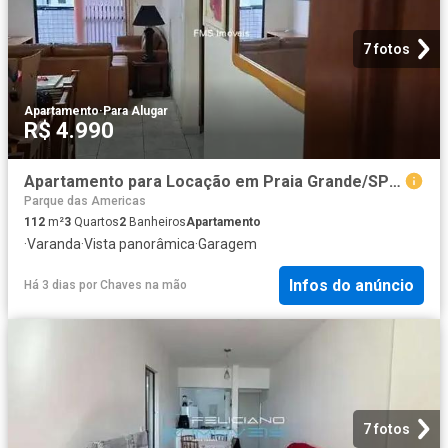
7 fotos
Apartamento
·
Para Alugar
R$ 4.990
Apartamento para Locação em Praia Grande/SP Guilhermina 3 Quartos
Parque das Americas
112
m²
3
Quartos
2
Banheiros
Apartamento
·
Varanda
·
Vista panorâmica
·
Garagem
Infos do anúncio
Há 3 dias
por
Chaves na mão
7 fotos