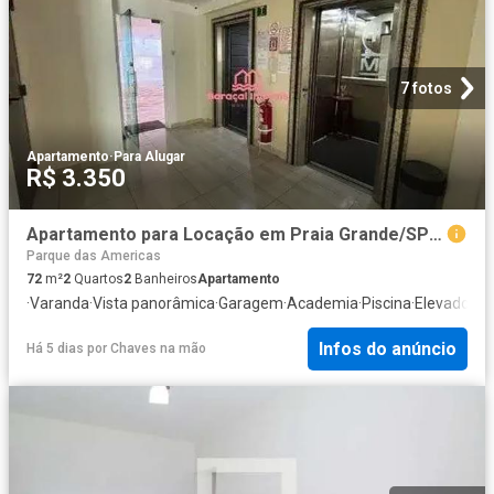
7 fotos
Apartamento
·
Para Alugar
R$ 3.350
Apartamento para Locação em Praia Grande/SP Vila Assunção 2 Quartos
Parque das Americas
72
m²
2
Quartos
2
Banheiros
Apartamento
·
Varanda
·
Vista panorâmica
·
Garagem
·
Academia
·
Piscina
·
Elevador
·
Ár
Infos do anúncio
Há 5 dias
por
Chaves na mão