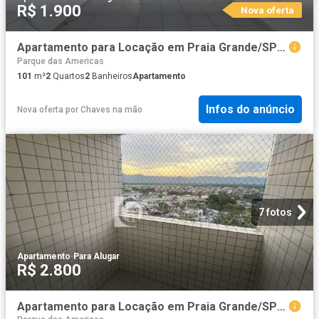
R$ 1.900
Nova oferta
Apartamento para Locação em Praia Grande/SP Vilamar 2 Quartos
Parque das Americas
101
m²
2
Quartos
2
Banheiros
Apartamento
Infos do anúncio
Nova oferta
por
Chaves na mão
7 fotos
Apartamento
·
Para Alugar
R$ 2.800
Apartamento para Locação em Praia Grande/SP Guilhermina 2 Quartos