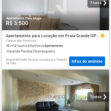
7 fotos
Apartamento
·
Para Alugar
R$ 3.500
Apartamento para Locação em Praia Grande/SP Guilhermina 2 Quartos
Parque das Americas
70
m²
2
Quartos
2
Banheiros
Apartamento
·
Varanda
·
Piscina
·
Churrasqueira
Disponibilizado há uma semana
por
Chaves
Infos do anúncio
na mão
7 fotos