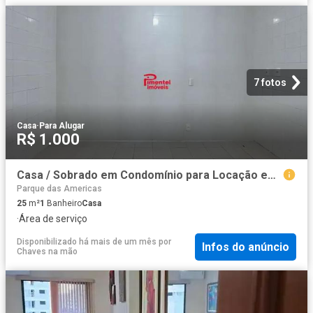
7 fotos
Casa
·
Para Alugar
R$ 1.000
Casa / Sobrado em Condomínio para Locação em Praia Grande/SP Sítio do Campo
Parque das Americas
25
m²
1
Banheiro
Casa
·
Área de serviço
Disponibilizado há mais de um mês
por
Infos do anúncio
Chaves na mão