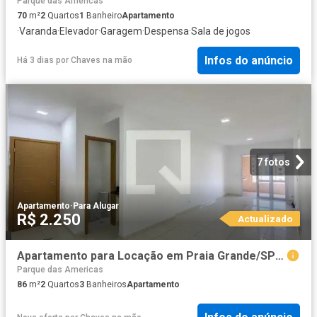
Parque das Americas
70
m²
2
Quartos
1
Banheiro
Apartamento
·
Varanda
·
Elevador
·
Garagem
·
Despensa
·
Sala de jogos
Infos do anúncio
Há 3 dias
por
Chaves na mão
7 fotos
Apartamento
·
Para Alugar
R$ 2.250
Actualizado
Apartamento para Locação em Praia Grande/SP Aviação 2 Quartos
Parque das Americas
86
m²
2
Quartos
3
Banheiros
Apartamento