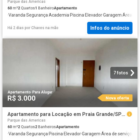
Parque das Americas
60
m²
2
Quartos
1
Banheiro
Apartamento
·
Varanda
·
Segurança
·
Academia
·
Piscina
·
Elevador
·
Garagem
·
Área de 
Infos do anúncio
Há 2 dias
por
Chaves na mão
7 fotos
Apartamento
·
Para Alugar
R$ 3.000
Nova oferta
Apartamento para Locação em Praia Grande/SP Guilhermina 2 Quartos
Parque das Americas
60
m²
2
Quartos
2
Banheiros
Apartamento
·
Varanda
·
Segurança
·
Piscina
·
Elevador
·
Garagem
·
Área de serviço
·
Sal