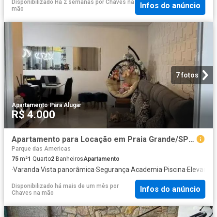
Disponibilizado Há 2 semanas
por
Chaves na
Infos do anúncio
mão
7 fotos
Apartamento
·
Para Alugar
R$ 4.000
Apartamento para Locação em Praia Grande/SP Aviação 1 Quartos
Parque das Americas
75
m²
1
Quarto
2
Banheiros
Apartamento
·
Varanda
·
Vista panorâmica
·
Segurança
·
Academia
·
Piscina
·
Elevador
·
Disponibilizado há mais de um mês
por
Infos do anúncio
Chaves na mão