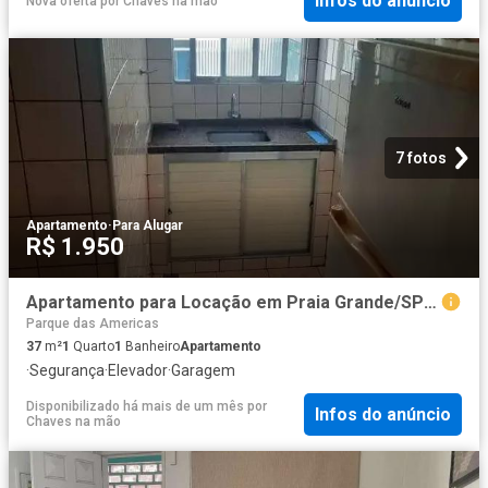
Infos do anúncio
Nova oferta
por
Chaves na mão
7 fotos
Apartamento
·
Para Alugar
R$ 1.950
Apartamento para Locação em Praia Grande/SP Boqueirão 1 Quartos
Parque das Americas
37
m²
1
Quarto
1
Banheiro
Apartamento
·
Segurança
·
Elevador
·
Garagem
Disponibilizado há mais de um mês
por
Infos do anúncio
Chaves na mão