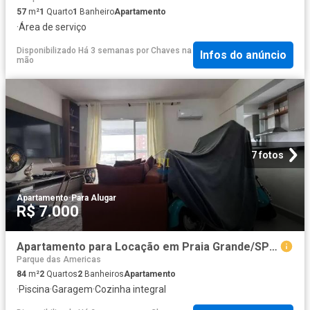
57
m²
1
Quarto
1
Banheiro
Apartamento
·
Área de serviço
Disponibilizado Há 3 semanas
por
Chaves na
Infos do anúncio
mão
7 fotos
Apartamento
·
Para Alugar
R$ 7.000
Apartamento para Locação em Praia Grande/SP Canto do Forte 2 Quartos
Parque das Americas
84
m²
2
Quartos
2
Banheiros
Apartamento
·
Piscina
·
Garagem
·
Cozinha integral