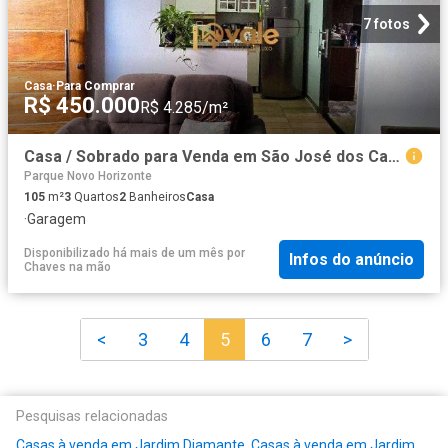
7 fotos
Casa
·
Para Comprar
R$ 450.000
R$ 4.285/m²
Casa / Sobrado para Venda em São José dos Campos/SP Jardim Santa Júlia 3 Quartos
Parque Novo Horizonte
105
m²
3
Quartos
2
Banheiros
Casa
·
Garagem
Disponibilizado há mais de um mês
por
Infos do anúncio
Chaves na mão
<
3
4
5
6
7
>
Pesquisas relacionadas
Casas à venda em Jardim Diamante
,
Casas à venda em Jardim