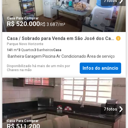
7 fotos
Casa
·
Para Comprar
R$ 520.000
R$ 3.687/m²
Casa / Sobrado para Venda em São José dos Campos/SP Jardim Americano 3 Quartos
Parque Novo Horizonte
141
m²
3
Quartos
3
Banheiros
Casa
·
Banheira
·
Garagem
·
Piscina
·
Ar Condicionado
·
Área de serviço
Disponibilizado há mais de um mês
por
Infos do anúncio
Chaves na mão
7 fotos
Casa
·
Para Comprar
R$ 511.200