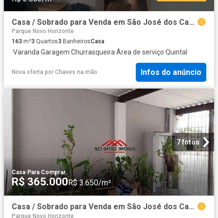
Casa / Sobrado para Venda em São José dos Campos/SP Vila Tesouro 3 Quartos
Parque Novo Horizonte
163
m²
3
Quartos
3
Banheiros
Casa
·
Varanda
·
Garagem
·
Churrasqueira
·
Área de serviço
·
Quintal
Infos do anúncio
Nova oferta
por
Chaves na mão
7 fotos
Casa
·
Para Comprar
R$ 365.000
R$ 3.650/m²
Casa / Sobrado para Venda em São José dos Campos/SP Jardim Santa Inês I 2 Quartos
Parque Novo Horizonte