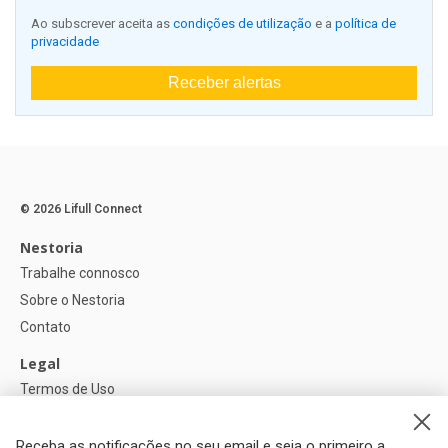
Ao subscrever aceita as
condições de utilização
e a
política de
privacidade
Receber alertas
© 2026 Lifull Connect
Nestoria
Trabalhe connosco
Sobre o Nestoria
Contato
Legal
Termos de Uso
Política de privacidade
Política de Cookies
Receba as notificações no seu email e seja o primeiro a