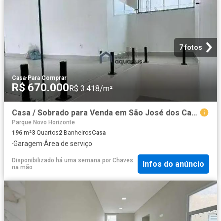
7 fotos
Casa
·
Para Comprar
R$ 670.000
R$ 3.418/m²
Casa / Sobrado para Venda em São José dos Campos/SP Jardim Santa Júlia 3 Quartos
Parque Novo Horizonte
196
m²
3
Quartos
2
Banheiros
Casa
·
Garagem
·
Área de serviço
Disponibilizado há uma semana
por
Chaves
Infos do anúncio
na mão