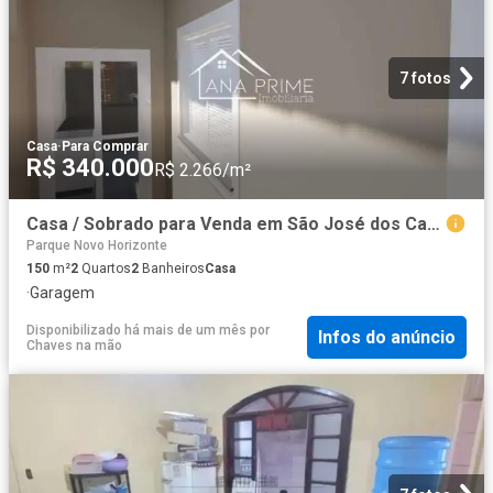
7 fotos
Casa
·
Para Comprar
R$ 340.000
R$ 2.266/m²
Casa / Sobrado para Venda em São José dos Campos/SP Campos de São José 2 Quartos
Parque Novo Horizonte
150
m²
2
Quartos
2
Banheiros
Casa
·
Garagem
Disponibilizado há mais de um mês
por
Infos do anúncio
Chaves na mão