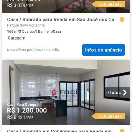
Actualizado
R$ 3.079/m²
Casa / Sobrado para Venda em São José dos Campos/SP Campos de São José 3 Quartos
Parque Novo Horizonte
166
m²
3
Quartos
1
Banheiro
Casa
·
Garagem
Infos do anúncio
Nova oferta
por
Chaves na mão
7 fotos
Casa
·
Para Comprar
R$ 1.280.000
Actualizado
R$ 8.421/m²
Casa / Sobrado em Condomínio para Venda em São José dos Campos/SP Loteamento Floresta 3 Quartos