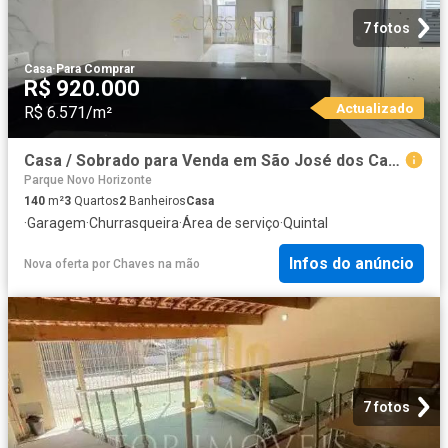
7 fotos
Casa
·
Para Comprar
R$ 920.000
Actualizado
R$ 6.571/m²
Casa / Sobrado para Venda em São José dos Campos/SP Portal dos Passaros 3 Quartos
Parque Novo Horizonte
140
m²
3
Quartos
2
Banheiros
Casa
·
Garagem
·
Churrasqueira
·
Área de serviço
·
Quintal
Infos do anúncio
Nova oferta
por
Chaves na mão
7 fotos