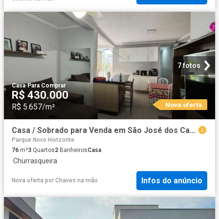
7 fotos
Casa
·
Para Comprar
R$ 430.000
Nova oferta
R$ 5.657/m²
Casa / Sobrado para Venda em São José dos Campos/SP Jardim Motorama 3 Quartos
Parque Novo Horizonte
76
m²
3
Quartos
2
Banheiros
Casa
·
Churrasqueira
Infos do anúncio
Nova oferta
por
Chaves na mão