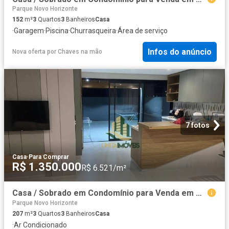
Parque Novo Horizonte
152
m²
3
Quartos
3
Banheiros
Casa
·
Garagem
·
Piscina
·
Churrasqueira
·
Área de serviço
Infos do anúncio
Nova oferta
por
Chaves na mão
7 fotos
Casa
·
Para Comprar
R$ 1.350.000
R$ 6.521/m²
Casa / Sobrado em Condomínio para Venda em São José dos Campos/SP Jardim das Flores 3 Quartos
Parque Novo Horizonte
207
m²
3
Quartos
3
Banheiros
Casa
·
Ar Condicionado