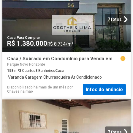
7 fotos
Casa
·
Para Comprar
R$ 1.380.000
R$ 8.734/m²
Casa / Sobrado em Condomínio para Venda em São José dos Campos/SP Condomínio Residencial Floresta 3 Quartos
Parque Novo Horizonte
158
m²
3
Quartos
3
Banheiros
Casa
·
Varanda
·
Garagem
·
Churrasqueira
·
Ar Condicionado
Disponibilizado há mais de um mês
por
Infos do anúncio
Chaves na mão
7 fotos