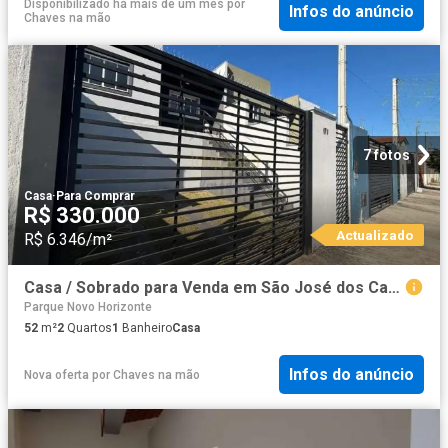
Disponibilizado há mais de um mês
por
Infos do anúncio
Chaves na mão
7 fotos
Casa
·
Para Comprar
R$ 330.000
Actualizado
R$ 6.346/m²
Casa / Sobrado para Venda em São José dos Campos/SP Residencial Dom Bosco 2 Quartos
Parque Novo Horizonte
52
m²
2
Quartos
1
Banheiro
Casa
Infos do anúncio
Nova oferta
por
Chaves na mão