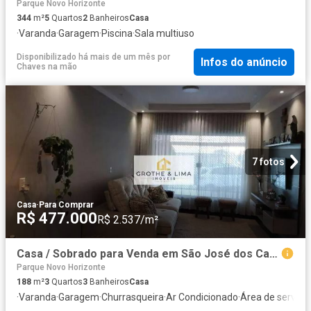
Parque Novo Horizonte
344
m²
5
Quartos
2
Banheiros
Casa
·
Varanda
·
Garagem
·
Piscina
·
Sala multiuso
Disponibilizado há mais de um mês
por
Infos do anúncio
Chaves na mão
7 fotos
Casa
·
Para Comprar
R$ 477.000
R$ 2.537/m²
Casa / Sobrado para Venda em São José dos Campos/SP Jardim Nova Flórida 3 Quartos
Parque Novo Horizonte
188
m²
3
Quartos
3
Banheiros
Casa
·
Varanda
·
Garagem
·
Churrasqueira
·
Ar Condicionado
·
Área de serviço