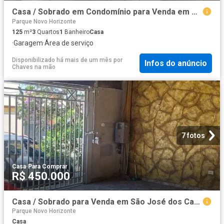
Casa / Sobrado em Condomínio para Venda em São José dos Campos/SP Residencial Ana Maria 3 Quartos
Parque Novo Horizonte
125
m²
3
Quartos
1
Banheiro
Casa
·
Garagem
·
Área de serviço
Disponibilizado há mais de um mês
por
Infos do anúncio
Chaves na mão
7 fotos
Casa
·
Para Comprar
R$ 450.000
Casa / Sobrado para Venda em São José dos Campos/SP Jardim Santa Júlia
Parque Novo Horizonte
Casa