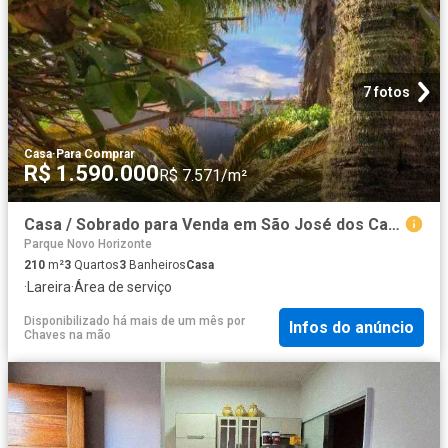
7 fotos
Casa
·
Para Comprar
R$ 1.590.000
R$ 7.571/m²
Casa / Sobrado para Venda em São José dos Campos/SP Jardim Alvorada 3 Quartos
Parque Novo Horizonte
210
m²
3
Quartos
3
Banheiros
Casa
·
Lareira
·
Área de serviço
Disponibilizado há mais de um mês
por
Infos do anúncio
Chaves na mão