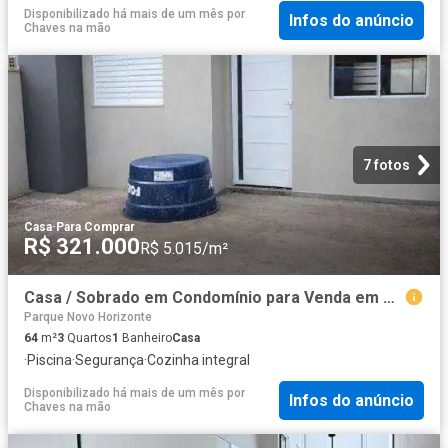
Disponibilizado há mais de um mês
por
Infos do anúncio
Chaves na mão
7 fotos
Casa
·
Para Comprar
R$ 321.000
R$ 5.015/m²
Casa / Sobrado em Condomínio para Venda em São José dos Campos/SP Jardim Santa Hermínia 3 Quartos
Parque Novo Horizonte
64
m²
3
Quartos
1
Banheiro
Casa
·
Piscina
·
Segurança
·
Cozinha integral
Disponibilizado há mais de um mês
por
Infos do anúncio
Chaves na mão