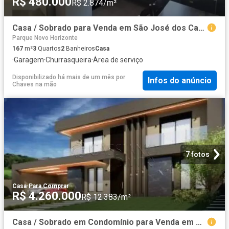
R$ 480.000
R$ 2.874/m²
Casa / Sobrado para Venda em São José dos Campos/SP Jardim Pararangaba 3 Quartos
Parque Novo Horizonte
167
m²
3
Quartos
2
Banheiros
Casa
·
Garagem
·
Churrasqueira
·
Área de serviço
Disponibilizado há mais de um mês
por
Infos do anúncio
Chaves na mão
7 fotos
Casa
·
Para Comprar
R$ 4.260.000
R$ 12.383/m²
Casa / Sobrado em Condomínio para Venda em São José dos Campos/SP Condomínio Residencial Colinas do Paratehy 5 Quartos