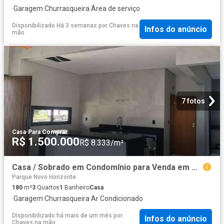
·
Garagem
·
Churrasqueira
·
Área de serviço
Disponibilizado Há 3 semanas
por
Chaves na
Infos do anúncio
mão
7 fotos
Casa
·
Para Comprar
R$ 1.500.000
R$ 8.333/m²
Casa / Sobrado em Condomínio para Venda em São José dos Campos/SP Condomínio Residencial Floresta 3 Quartos
Parque Novo Horizonte
180
m²
3
Quartos
1
Banheiro
Casa
·
Garagem
·
Churrasqueira
·
Ar Condicionado
Disponibilizado há mais de um mês
por
Infos do anúncio
Chaves na mão