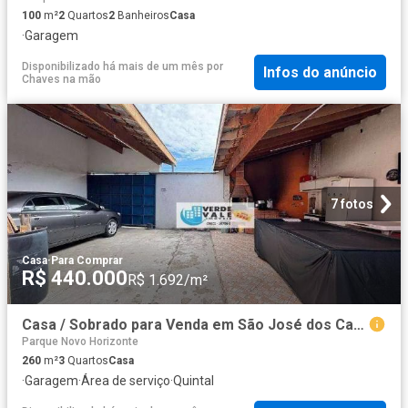
100
m²
2
Quartos
2
Banheiros
Casa
·
Garagem
Disponibilizado há mais de um mês
por
Infos do anúncio
Chaves na mão
7 fotos
Casa
·
Para Comprar
R$ 440.000
R$ 1.692/m²
Casa / Sobrado para Venda em São José dos Campos/SP Jardim Santa Inês I 3 Quartos
Parque Novo Horizonte
260
m²
3
Quartos
Casa
·
Garagem
·
Área de serviço
·
Quintal