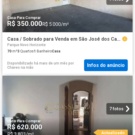
Casa
·
Para Comprar
R$ 350.000
R$ 5.000/m²
Casa / Sobrado para Venda em São José dos Campos/SP Jardim Pararangaba 3 Quartos
Parque Novo Horizonte
70
m²
3
Quartos
1
Banheiro
Casa
Disponibilizado há mais de um mês
por
Infos do anúncio
Chaves na mão
7 fotos
Casa
·
Para Comprar
R$ 620.000
Actualizado
R$ 3.803/m²