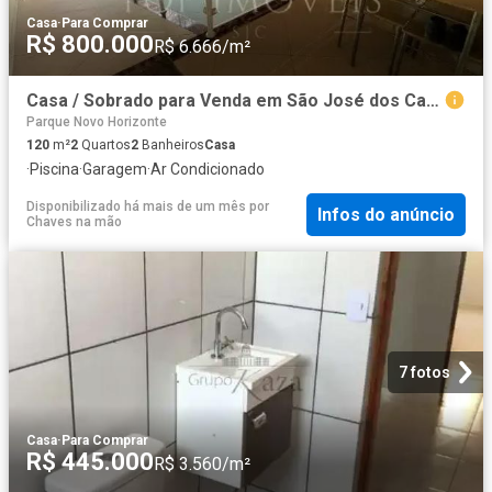
Casa
·
Para Comprar
R$ 800.000
R$ 6.666/m²
Casa / Sobrado para Venda em São José dos Campos/SP Cidade Vista Verde 2 Quartos
Parque Novo Horizonte
120
m²
2
Quartos
2
Banheiros
Casa
·
Piscina
·
Garagem
·
Ar Condicionado
Disponibilizado há mais de um mês
por
Infos do anúncio
Chaves na mão
7 fotos
Casa
·
Para Comprar
R$ 445.000
R$ 3.560/m²