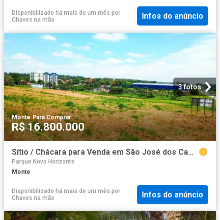
Disponibilizado há mais de um mês
por
Infos do anúncio
Chaves na mão
3 fotos
Monte
·
Para Comprar
R$ 16.800.000
Sítio / Chácara para Venda em São José dos Campos/SP Cidade Vista Verde
Parque Novo Horizonte
Monte
Disponibilizado há mais de um mês
por
Infos do anúncio
Chaves na mão