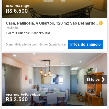
Casa
·
Para Alugar
R$ 6.500
Casa, Paulicéia, 4 Quartos, 120 m2 São Bernardo do Campo
Paulicéia
120
m²
4
Quartos
1
Banheiro
Casa
Infos do anúncio
Disponibilizado há um mês
por
QuintoAndar
12 fotos
Apartamento
·
Para Alugar
R$ 2.560