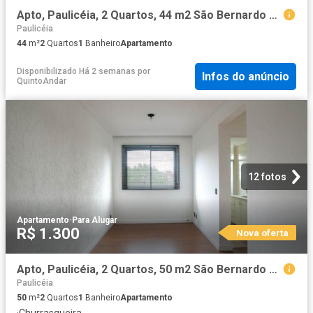
Apto, Paulicéia, 2 Quartos, 44 m2 São Bernardo do Campo
Paulicéia
44
m²
2
Quartos
1
Banheiro
Apartamento
Disponibilizado Há 2 semanas
por
Infos do anúncio
QuintoAndar
12 fotos
Apartamento
·
Para Alugar
R$ 1.300
Nova oferta
Apto, Paulicéia, 2 Quartos, 50 m2 São Bernardo do Campo
Paulicéia
50
m²
2
Quartos
1
Banheiro
Apartamento
·
Churrasqueira