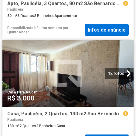
Apto, Paulicéia, 3 Quartos, 80 m2 São Bernardo do Campo
Paulicéia
80
m²
3
Quartos
2
Banheiros
Apartamento
Disponibilizado há uma semana
por
Infos do anúncio
QuintoAndar
12 fotos
Casa
·
Para Alugar
R$ 3.000
Casa, Paulicéia, 2 Quartos, 130 m2 São Bernardo do Campo
Paulicéia
130
m²
2
Quartos
2
Banheiros
Casa