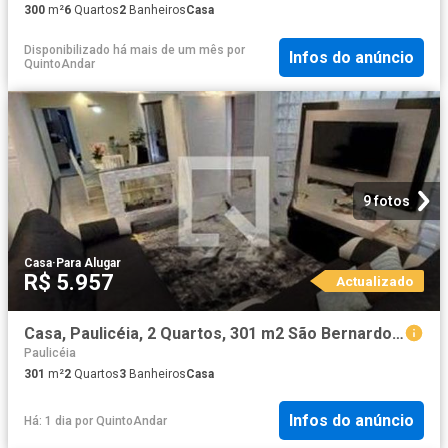
300
m²
6
Quartos
2
Banheiros
Casa
Disponibilizado há mais de um mês
por
Infos do anúncio
QuintoAndar
9 fotos
Casa
·
Para Alugar
R$ 5.957
Actualizado
Casa, Paulicéia, 2 Quartos, 301 m2 São Bernardo do Campo
Paulicéia
301
m²
2
Quartos
3
Banheiros
Casa
Infos do anúncio
Há: 1 dia
por
QuintoAndar