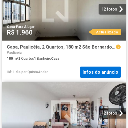
12 fotos
Casa
·
Para Alugar
R$ 1.960
Actualizado
Casa, Paulicéia, 2 Quartos, 180 m2 São Bernardo do Campo
Paulicéia
180
m²
2
Quartos
1
Banheiro
Casa
Infos do anúncio
Há: 1 dia
por
QuintoAndar
12 fotos