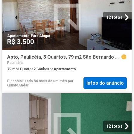
12 fotos
Apartamento
·
Para Alugar
R$ 3.500
Apto, Paulicéia, 3 Quartos, 79 m2 São Bernardo do Campo
Paulicéia
79
m²
3
Quartos
2
Banheiros
Apartamento
Disponibilizado há mais de um mês
por
Infos do anúncio
QuintoAndar
12 fotos