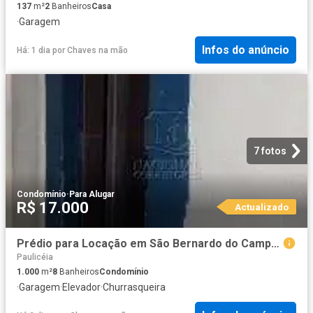
137
m²
2
Banheiros
Casa
·
Garagem
Infos do anúncio
Há: 1 dia
por
Chaves na mão
7 fotos
Condomínio
·
Para Alugar
R$ 17.000
Actualizado
Prédio para Locação em São Bernardo do Campo/SP Paulicéia
Paulicéia
1.000
m²
8
Banheiros
Condomínio
·
Garagem
·
Elevador
·
Churrasqueira