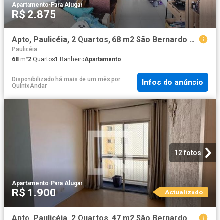
Apartamento
·
Para Alugar
R$ 2.875
Apto, Paulicéia, 2 Quartos, 68 m2 São Bernardo do Campo
Paulicéia
68
m²
2
Quartos
1
Banheiro
Apartamento
Disponibilizado há mais de um mês
por
Infos do anúncio
QuintoAndar
12 fotos
Apartamento
·
Para Alugar
R$ 1.900
Actualizado
Apto, Paulicéia, 2 Quartos, 47 m2 São Bernardo do Campo