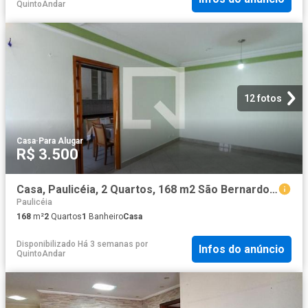
QuintoAndar
12 fotos
Casa
·
Para Alugar
R$ 3.500
Casa, Paulicéia, 2 Quartos, 168 m2 São Bernardo do Campo
Paulicéia
168
m²
2
Quartos
1
Banheiro
Casa
Disponibilizado Há 3 semanas
por
Infos do anúncio
QuintoAndar