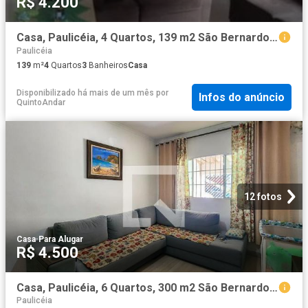
R$ 4.200
Casa, Paulicéia, 4 Quartos, 139 m2 São Bernardo do Campo
Paulicéia
139
m²
4
Quartos
3
Banheiros
Casa
Disponibilizado há mais de um mês
por
Infos do anúncio
QuintoAndar
12 fotos
Casa
·
Para Alugar
R$ 4.500
Casa, Paulicéia, 6 Quartos, 300 m2 São Bernardo do Campo
Paulicéia