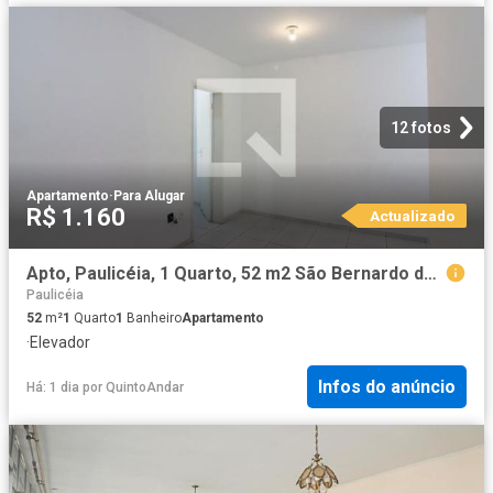
12 fotos
Apartamento
·
Para Alugar
R$ 1.160
Actualizado
Apto, Paulicéia, 1 Quarto, 52 m2 São Bernardo do Campo
Paulicéia
52
m²
1
Quarto
1
Banheiro
Apartamento
·
Elevador
Infos do anúncio
Há: 1 dia
por
QuintoAndar