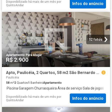
Disponibilizado há mais de um mês
por
Infos do anúncio
QuintoAndar
12 fotos
Apartamento
·
Para Alugar
R$ 2.900
Apto, Paulicéia, 2 Quartos, 58 m2 São Bernardo do Campo
Paulicéia
58
m²
2
Quartos
1
Banheiro
Apartamento
·
Piscina
·
Garagem
·
Churrasqueira
·
Área de serviço
·
Sala de jogos
Disponibilizado há mais de um mês
por
Infos do anúncio
QuintoAndar