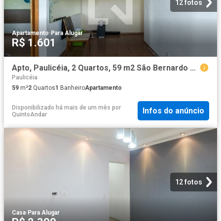
12 fotos
Apartamento
·
Para Alugar
R$ 1.601
Apto, Paulicéia, 2 Quartos, 59 m2 São Bernardo do Campo
Paulicéia
59
m²
2
Quartos
1
Banheiro
Apartamento
Disponibilizado há mais de um mês
por
Infos do anúncio
QuintoAndar
12 fotos
Casa
·
Para Alugar