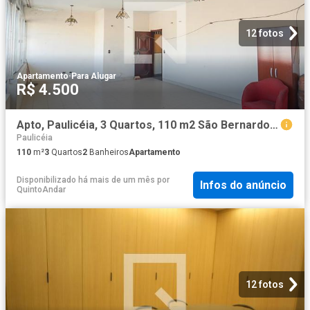
12 fotos
Apartamento
·
Para Alugar
R$ 4.500
Apto, Paulicéia, 3 Quartos, 110 m2 São Bernardo do Campo
Paulicéia
110
m²
3
Quartos
2
Banheiros
Apartamento
Disponibilizado há mais de um mês
por
Infos do anúncio
QuintoAndar
12 fotos