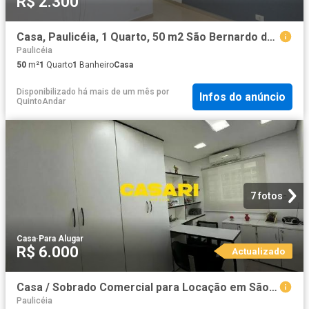
R$ 2.300
Casa, Paulicéia, 1 Quarto, 50 m2 São Bernardo do Campo
Paulicéia
50
m²
1
Quarto
1
Banheiro
Casa
Disponibilizado há mais de um mês
por
Infos do anúncio
QuintoAndar
7 fotos
Casa
·
Para Alugar
R$ 6.000
Actualizado
Casa / Sobrado Comercial para Locação em São Bernardo do Campo/SP Paulicéia
Paulicéia