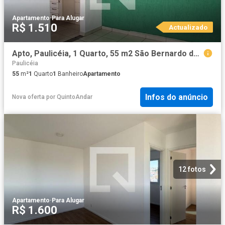
Apartamento
·
Para Alugar
R$ 1.510
Actualizado
Apto, Paulicéia, 1 Quarto, 55 m2 São Bernardo do Campo
Paulicéia
55
m²
1
Quarto
1
Banheiro
Apartamento
Infos do anúncio
Nova oferta
por
QuintoAndar
12 fotos
Apartamento
·
Para Alugar
R$ 1.600