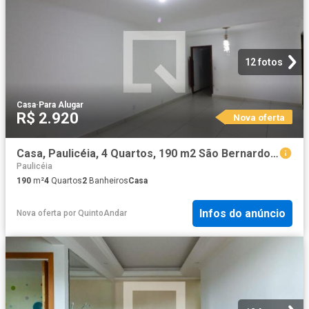
12 fotos
Casa
·
Para Alugar
R$ 2.920
Nova oferta
Casa, Paulicéia, 4 Quartos, 190 m2 São Bernardo do Campo
Paulicéia
190
m²
4
Quartos
2
Banheiros
Casa
Infos do anúncio
Nova oferta
por
QuintoAndar