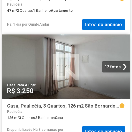
Paulicéia
47
m²
2
Quartos
1
Banheiro
Apartamento
Infos do anúncio
Há: 1 dia
por
QuintoAndar
12 fotos
Casa
·
Para Alugar
R$ 3.250
Casa, Paulicéia, 3 Quartos, 126 m2 São Bernardo do Campo
Paulicéia
126
m²
3
Quartos
2
Banheiros
Casa
Disponibilizado Há 3 semanas
por
Infos do anúncio