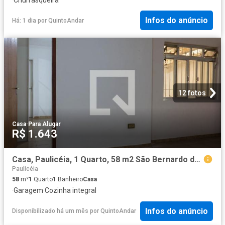
Infos do anúncio
Há: 1 dia
por
QuintoAndar
12 fotos
Casa
·
Para Alugar
R$ 1.643
Casa, Paulicéia, 1 Quarto, 58 m2 São Bernardo do Campo
Paulicéia
58
m²
1
Quarto
1
Banheiro
Casa
·
Garagem
·
Cozinha integral
Infos do anúncio
Disponibilizado há um mês
por
QuintoAndar