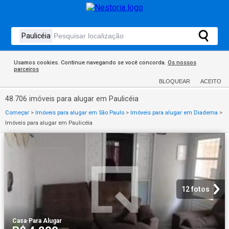
Usamos cookies. Continue navegando se você concorda.
Os nossos
parceiros
BLOQUEAR
ACEITO
48.706 imóveis para alugar em Paulicéia
Começar
>
Imóveis para alugar em São Paulo
>
Imóveis para alugar em Diadema
>
Imóveis para alugar em Paulicéia
12 fotos
Casa
·
Para Alugar