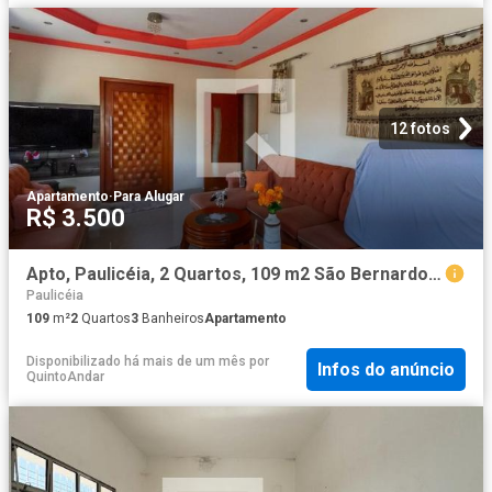
12 fotos
Apartamento
·
Para Alugar
R$ 3.500
Apto, Paulicéia, 2 Quartos, 109 m2 São Bernardo do Campo
Paulicéia
109
m²
2
Quartos
3
Banheiros
Apartamento
Disponibilizado há mais de um mês
por
Infos do anúncio
QuintoAndar