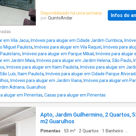
- SP
Disponibilizado há uma semana
Infos do a
por
QuintoAndar
onadas
r em Vila Jacui
,
Imóveis para alugar em Cidade Jardim Cumbica
,
Imóve
o Miguel Paulista
,
Imóveis para alugar em Vila Raquel
,
Imóveis para alu
Paulistano
,
Imóveis para alugar em Parque Mikail
,
Imóveis para alugar
ar em Jardim Maia
,
Imóveis para alugar em Jardim Helena, São Paulo
,
I
tos
,
Imóveis para alugar em Itaim Paulista
,
Imóveis para alugar em Jar
ão Luís, Itaim Paulista
,
Imóveis para alugar em Cidade Parque Alvorad
ulhos
,
Imóveis para alugar em Jardim Viana
,
Imóveis para alugar em Par
rdim Adriana, Guarulhos
a alugar em Pimentas
,
Casas para alugar em Pimentas
Apto, Jardim Guilhermino, 2 Quartos, 5
m2 Guarulhos
Pimentas
·
53
m²
·
2
Quartos
·
1
Banheiro
·