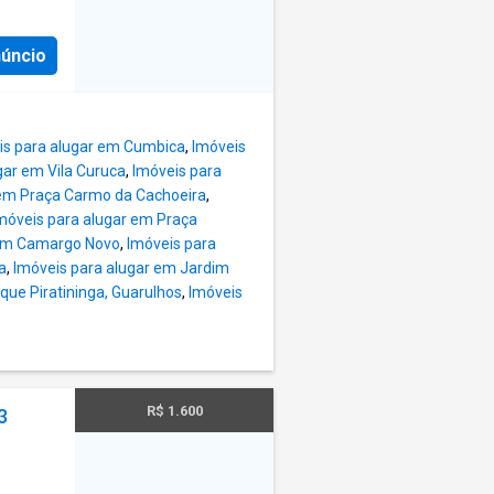
núncio
is para alugar em Cumbica
,
Imóveis
gar em Vila Curuca
,
Imóveis para
 em Praça Carmo da Cachoeira
,
móveis para alugar em Praça
dim Camargo Novo
,
Imóveis para
a
,
Imóveis para alugar em Jardim
que Piratininga, Guarulhos
,
Imóveis
R$ 1.600
3