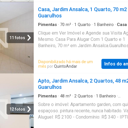
online, sem fiador e o melhor, sem burocracia
Casa, Jardim Ansalca, 1 Quarto, 70 m2
Conheça esse e outros imóveis no site do
Guarulhos
QuintoAndar. CRECI-SP J24.344
Pimentas
·
70
m²
·
1
Quarto
·
1
Banheiro
·
Casa
Clique em Ver Imóvel e Agende sua Visita A
11 fotos
Mesmo. Casa Para Alugar Com 1 Quarto e 1
Banheiro, 70 m² em Jardim Ansalca.Guarulho
Disponibilizado há mais de um
Infos do a
mês
por
QuintoAndar
Apto, Jardim Ansalca, 2 Quartos, 48 m
Guarulhos
Pimentas
·
48
m²
·
2
Quartos
·
1
Banheiro
·
Apartamento
·
Quintal
Sobre o imóvel: Apartamento garden, com qui
12 fotos
espaçoso. pintura recente, nunca habitado. Va
Aluguel: R$ 2100 - Condomínio: R$ 340 - IPT
Que tal agendar uma visita? Entre em contato