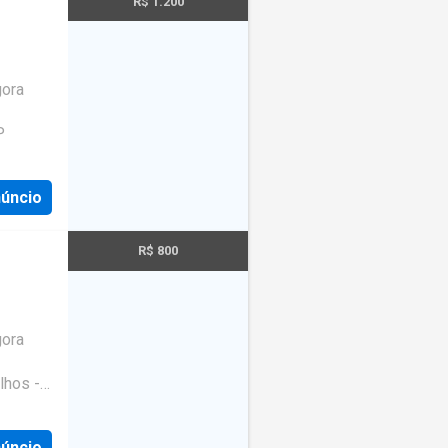
R$ 1.200
gora
P
núncio
R$ 800
gora
lhos -
núncio