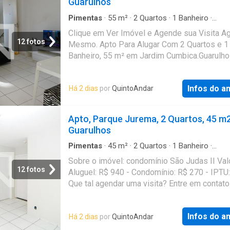
Guarulhos
alugar e comprar imóveis: rápido, fácil, onlin
fiador e o melhor, sem burocracia. Conheça 
Pimentas
·
55
m²
·
2
Quartos
·
1
Banheiro
·
Apartamento
outros imóveis no site do QuintoAndar. CRE
Clique em Ver Imóvel e Agende sua Visita A
J24.344
12 fotos
Mesmo. Apto Para Alugar Com 2 Quartos e 1
Banheiro, 55 m² em Jardim Cumbica.Guarulho
Infos do a
Há 2 dias
por
QuintoAndar
Apto, Parque Jurema, 2 Quartos, 45 m
Guarulhos
Pimentas
·
45
m²
·
2
Quartos
·
1
Banheiro
·
Apartamento
Sobre o imóvel: condomínio São Judas II Valo
12 fotos
Aluguel: R$ 940 - Condomínio: R$ 270 - IPTU
Que tal agendar uma visita? Entre em contato
formulário. Você receberá uma mensagem po
mail e WhatsApp com os próximos passos. 
Infos do a
Há 2 dias
por
QuintoAndar
imóvel sem burocracia O QuintoAndar revolu
jeito de alugar e comprar imóveis: rápido, fáci