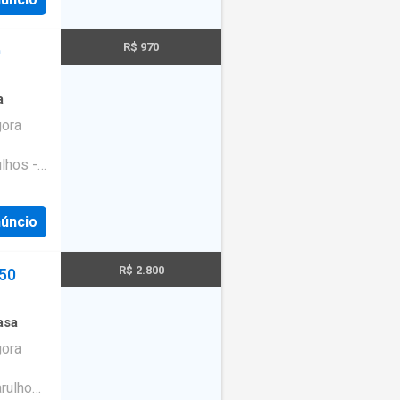
R$ 970
0
a
gora
lhos -
núncio
R$ 2.800
150
asa
gora
rulhos