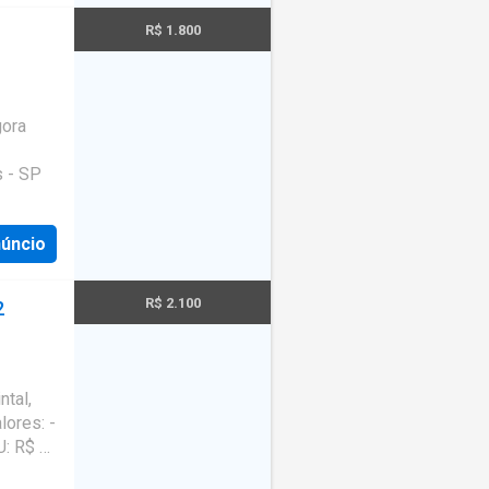
.
R$ 1.800
gora
s - SP
núncio
R$ 2.100
2
ntal,
lores: -
U: R$ 0
 pelo