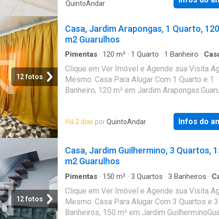
QuintoAndar
Casa, Jardim Arapongas, 1 Quarto, 12
m2 Guarulhos
Pimentas
·
120
m²
·
1
Quarto
·
1
Banheiro
·
Cas
Clique em Ver Imóvel e Agende sua Visita A
12 fotos
Mesmo. Casa Para Alugar Com 1 Quarto e 1
Banheiro, 120 m² em Jardim Arapongas.Guaru
SP
Infos do a
Há 2 dias
por
QuintoAndar
Casa, Jardim Guilhermino, 3 Quartos, 
m2 Guarulhos
Pimentas
·
150
m²
·
3
Quartos
·
3
Banheiros
·
C
Clique em Ver Imóvel e Agende sua Visita A
12 fotos
Mesmo. Casa Para Alugar Com 3 Quartos e 3
Banheiros, 150 m² em Jardim GuilherminoGua