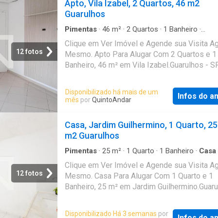
Apto, Vila Izabel, 2 Quartos, 46 m2
Guarulhos
Pimentas
·
46
m²
·
2
Quartos
·
1
Banheiro
·
Apartamento
Clique em Ver Imóvel e Agende sua Visita A
12 fotos
Mesmo. Apto Para Alugar Com 2 Quartos e 1
Banheiro, 46 m² em Vila Izabel.Guarulhos - S
Disponibilizado há mais de um
Infos do a
mês
por
QuintoAndar
Casa, Jardim Guilhermino, 1 Quarto, 25
m2 Guarulhos
Pimentas
·
25
m²
·
1
Quarto
·
1
Banheiro
·
Casa
Clique em Ver Imóvel e Agende sua Visita A
12 fotos
Mesmo. Casa Para Alugar Com 1 Quarto e 1
Banheiro, 25 m² em Jardim Guilhermino.Guaru
SP
Disponibilizado Há 3 semanas
por
Infos do a