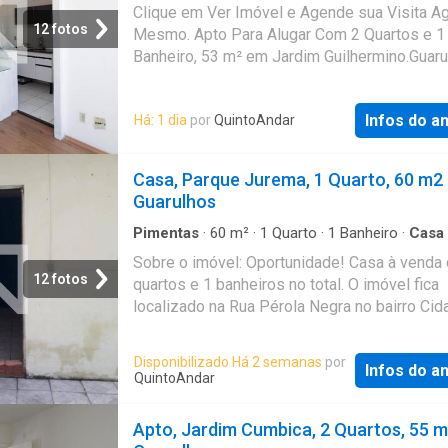
Apartamento
Clique em Ver Imóvel e Agende sua Visita A
12 fotos
Mesmo. Apto Para Alugar Com 2 Quartos e 1
Banheiro, 53 m² em Jardim Guilhermino.Guaru
SP
Infos do a
Há: 1 dia
por
QuintoAndar
Casa, Parque Jurema, 1 Quarto, 60 m2
Guarulhos
Pimentas
·
60
m²
·
1
Quarto
·
1
Banheiro
·
Casa
Sobre o imóvel: Oportunidade! Casa à venda
12 fotos
quartos e 1 banheiros no total. O imóvel fica
localizado na Rua Pérola Negra no bairro Cid
Tupinambá em Guarulhos. Valores: - Aluguel:
- Condomínio: R$ 0 - IPTU: R$ 25 Que tal age
Disponibilizado Há 2 semanas
por
Infos do a
uma visita? Entre em contato pelo formulário
QuintoAndar
receberá uma mensagem por e-mail e What
com os próximos passos. Seu imóvel sem
Apto, Jardim Cumbica, 2 Quartos, 55 
burocracia O QuintoAndar revolucionou o jeit