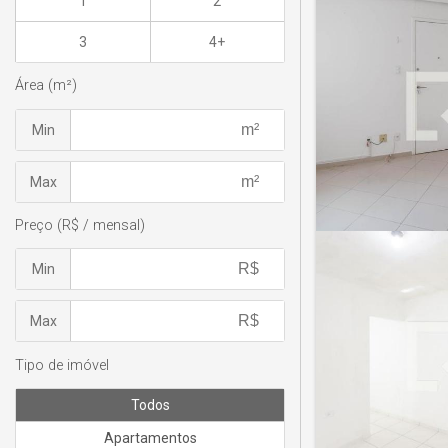
1
2
3
4+
Área (m²)
Min
Max
Preço (R$ / mensal)
Min
Max
Tipo de imóvel
Todos
Apartamentos