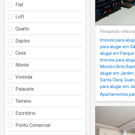
Flat
Loft
Quarto
Pesquisas relaci
Imóveis para aluga
Duplex
para alugar em Sã
Casa
alugar em Parque 
Imóveis para alug
Monte
Ministro Brito Bas
alugar em Jardim S
Vivenda
Santa Clara, Guar
para alugar em Ja
Palacete
Apartamentos par
Terreno
Escritório
Ponto Comercial