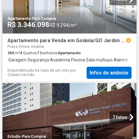
Apartamento
·
Para Comprar
R$ 3.346.098
R$ 9.294/m²
Apartamento para Venda em Goiânia/GO Jardim Goiás 4 Quartos
Praça Civica, Goiânia
360
m²
4
Quartos
7
Banheiros
Apartamento
·
Garagem
·
Segurança
·
Academia
·
Piscina
·
Sala multiuso
·
Alarme
Disponibilizado há mais de um mês
por
Infos do anúncio
Chaves na mão
7 fotos
Estudio
·
Para Comprar