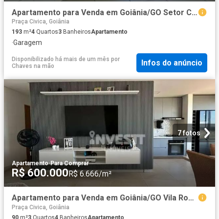
Apartamento para Venda em Goiânia/GO Setor Central 4 Quartos
Praça Civica, Goiânia
193
m²
4
Quartos
3
Banheiros
Apartamento
·
Garagem
Disponibilizado há mais de um mês
por
Infos do anúncio
Chaves na mão
7 fotos
Apartamento
·
Para Comprar
R$ 600.000
R$ 6.666/m²
Apartamento para Venda em Goiânia/GO Vila Rosa 3 Quartos
Praça Civica, Goiânia
90
m²
3
Quartos
4
Banheiros
Apartamento