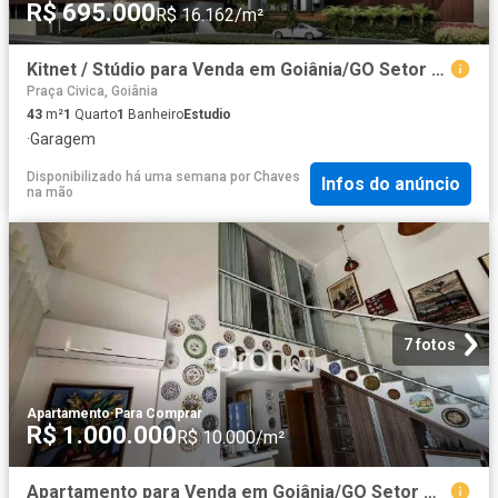
R$ 695.000
R$ 16.162/m²
Kitnet / Stúdio para Venda em Goiânia/GO Setor Marista 1 Quartos
Praça Civica, Goiânia
43
m²
1
Quarto
1
Banheiro
Estudio
·
Garagem
Disponibilizado há uma semana
por
Chaves
Infos do anúncio
na mão
7 fotos
Apartamento
·
Para Comprar
R$ 1.000.000
R$ 10.000/m²
Apartamento para Venda em Goiânia/GO Setor Oeste 2 Quartos