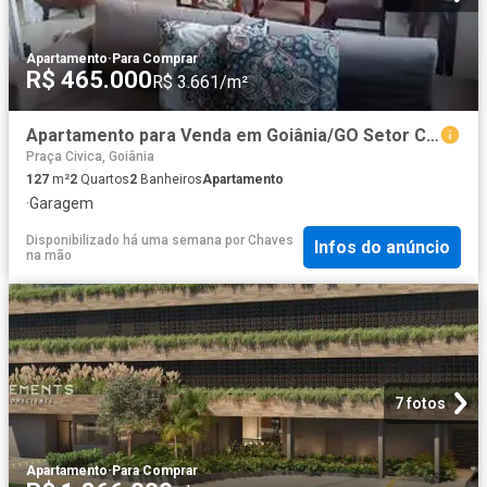
Apartamento
·
Para Comprar
R$ 465.000
R$ 3.661/m²
Apartamento para Venda em Goiânia/GO Setor Central 2 Quartos
Praça Civica, Goiânia
127
m²
2
Quartos
2
Banheiros
Apartamento
·
Garagem
Disponibilizado há uma semana
por
Chaves
Infos do anúncio
na mão
7 fotos
Apartamento
·
Para Comprar