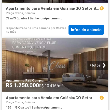
Apartamento para Venda em Goiânia/GO Setor Bela Vista 3 Quartos
Praça Civica, Goiânia
77
m²
3
Quartos
2
Banheiros
Apartamento
Disponibilizado há uma semana
por
Chaves
Infos do anúncio
na mão
7 fotos
Apartamento
·
Para Comprar
R$ 1.250.000
R$ 10.416/m²
Apartamento para Venda em Goiânia/GO Setor Marista 3 Quartos
Praça Civica, Goiânia
120
m²
3
Quartos
1
Banheiro
Apartamento