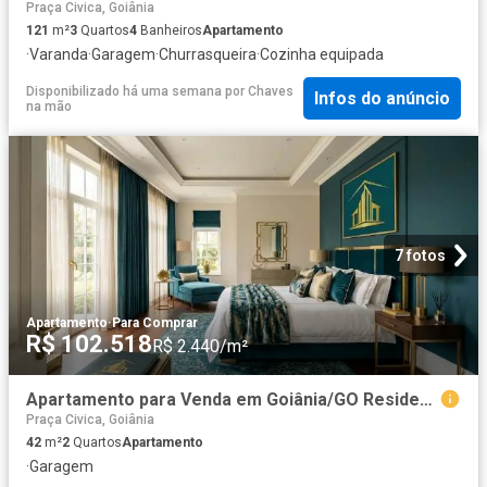
Praça Civica, Goiânia
121
m²
3
Quartos
4
Banheiros
Apartamento
·
Varanda
·
Garagem
·
Churrasqueira
·
Cozinha equipada
Disponibilizado há uma semana
por
Chaves
Infos do anúncio
na mão
7 fotos
Apartamento
·
Para Comprar
R$ 102.518
R$ 2.440/m²
Apartamento para Venda em Goiânia/GO Residencial Flores do Cerrado 2 Quartos
Praça Civica, Goiânia
42
m²
2
Quartos
Apartamento
·
Garagem