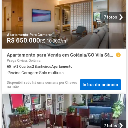
7 fotos
Apartamento
·
Para Comprar
R$ 650.000
R$ 10.000/m²
Apartamento para Venda em Goiânia/GO Vila São João 2 Quartos
Praça Civica, Goiânia
65
m²
2
Quartos
2
Banheiros
Apartamento
·
Piscina
·
Garagem
·
Sala multiuso
Disponibilizado há uma semana
por
Chaves
Infos do anúncio
na mão
7 fotos