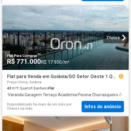
7 fotos
Flat
·
Para Comprar
R$ 771.000
R$ 17.930/m²
Flat para Venda em Goiânia/GO Setor Oeste 1 Quartos
Praça Civica, Goiânia
43
m²
1
Quarto
1
Banheiro
Flat
·
Varanda
·
Garagem
·
Terraço
·
Academia
·
Piscina
·
Churrasqueira
·
Área d
Disponibilizado há mais de um mês
por
Infos do anúncio
Chaves na mão