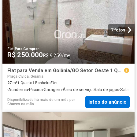
7 fotos
Flat
·
Para Comprar
R$ 250.000
R$ 9.259/m²
Flat para Venda em Goiânia/GO Setor Oeste 1 Quartos
Praça Civica, Goiânia
27
m²
1
Quarto
1
Banheiro
Flat
·
Academia
·
Piscina
·
Garagem
·
Área de serviço
·
Sala de jogos
·
Sala mul
Disponibilizado há mais de um mês
por
Infos do anúncio
Chaves na mão