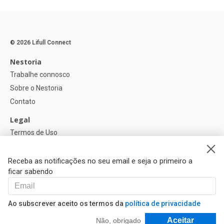
© 2026 Lifull Connect
Nestoria
Trabalhe connosco
Sobre o Nestoria
Contato
Legal
Termos de Uso
Política de privacidade
Política de Cookies
Receba as notificações no seu email e seja o primeiro a
ficar sabendo
Ajuda
FAQ
Ao subscrever aceito os termos da
política de privacidade
Nossos Parceiros
Filtrar e Classificar
Aceitar
Não, obrigado