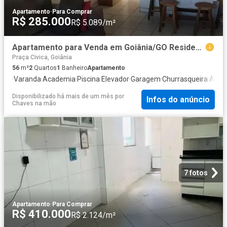
Apartamento
·
Para Comprar
R$ 285.000
R$ 5.089/m²
Apartamento para Venda em Goiânia/GO Residencial Eldorado 2 Quartos
Praça Civica, Goiânia
56
m²
2
Quartos
1
Banheiro
Apartamento
·
Varanda
·
Academia
·
Piscina
·
Elevador
·
Garagem
·
Churrasqueira
·
Área 
Disponibilizado há mais de um mês
por
Infos do anúncio
Chaves na mão
7 fotos
Apartamento
·
Para Comprar
R$ 410.000
R$ 2.124/m²