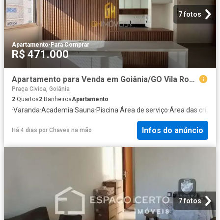
7 fotos
Apartamento
·
Para Comprar
R$ 471.000
Apartamento para Venda em Goiânia/GO Vila Rosa 2 Quartos
Praça Civica, Goiânia
2
Quartos
2
Banheiros
Apartamento
·
Varanda
·
Academia
·
Sauna
·
Piscina
·
Área de serviço
·
Área das crianç
Infos do anúncio
Há 4 dias
por
Chaves na mão
7 fotos