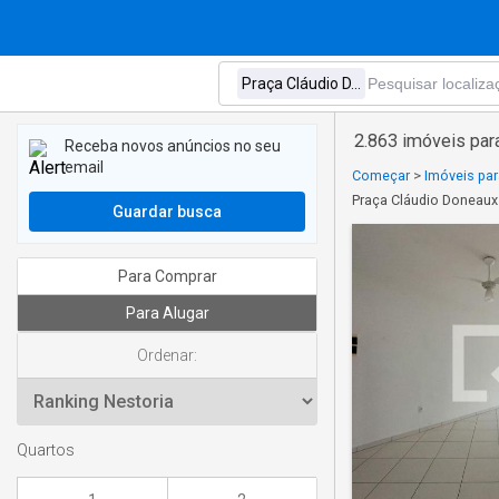
2.863 imóveis par
Receba novos anúncios no seu
email
Começar
>
Imóveis par
Praça Cláudio Doneaux
Guardar busca
Para Comprar
Para Alugar
Ordenar:
Quartos