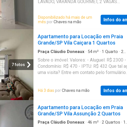
LAVADO, VARANDA GOURMET, 2 VAGAS
DEMARCADAS, 117M2 DE ÁREA UTIL,
CONDOMINIO CLUB + DE 20 ITENS DE LAZE
Disponibilizado há mais de um
Infos do a
PREDIO FRENTE MAR, VISTA PANORAMICA
mês
por
Chaves na mão
MAR. PACOTE JÁ INCLUSO CONDOMINIO, A
IPTU = R$ 7.500,00 * 3 CAUÇÕES CORRA, A
Apartamento para Locação em Praia
AGORA SUA VISITA COM UM DE NOSSOS
Grande/SP Vila Caiçara 1 Quartos
CORRETORES. Referência: 71673010
Praça Cláudio Doneaux
·
54
m²
·
1
Quarto
·
2
Banheiros
·
Apartamento
Sobre o imóvel: Valores: - Aluguel: R$ 2300 -
7 fotos
Condomínio: R$ 470 - IPTU: R$ 432 Que tal 
uma visita? Entre em contato pelo formulário
receberá uma mensagem por e-mail e What
com os próximos passos. Seu imóvel sem
Infos do a
Há 3 dias
por
Chaves na mão
burocracia O QuintoAndar revolucionou o jeit
alugar e comprar imóveis: rápido, fácil, onlin
fiador e o melhor, sem burocracia. Conheça 
Apartamento para Locação em Praia
outros imóveis no site do QuintoAndar. CRE
Grande/SP Vila Assunção 2 Quartos
J24.344 Referência: 895131758
Praça Cláudio Doneaux
·
46
m²
·
2
Quartos
·
1