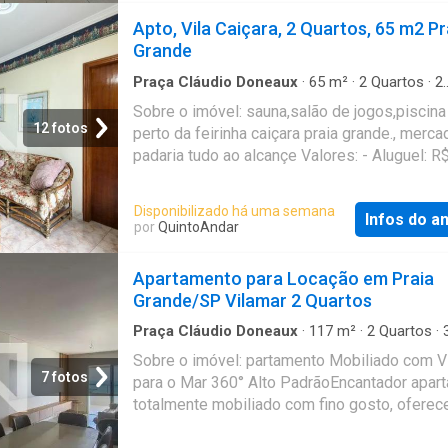
suítes, proporcionando privacidade e confor
Apto, Vila Caiçara, 2 Quartos, 65 m2 Pr
moradores. Valores: - Aluguel: R$ 3500 -
Grande
Condomínio: R$ 1050 - IPTU: R$ 580 Que tal
uma visita? Entre em contato pelo formulário
Praça Cláudio Doneaux
·
65
m²
·
2
Quartos
·
2
Banheiros
·
Apartamento
·
Sauna
·
Piscina
receberá uma mensagem por e-mail e What
Sobre o imóvel: sauna,salão de jogos,piscina 
com os próximos passos. Seu imóvel sem
12 fotos
perto da feirinha caiçara praia grande., merca
burocracia O QuintoAndar revolucionou o jeit
padaria tudo ao alcançe Valores: - Aluguel: R
alugar e comprar imóveis: rápido, fácil, onlin
Condomínio: R$ 1000 - IPTU: R$ 600 Que tal
fiador e o melhor, sem burocracia. Conheça 
uma visita? Entre em contato pelo formulário
Disponibilizado há uma semana
outros imóveis no site do QuintoAndar. CRE
Infos do a
receberá uma mensagem por e-mail e What
por
QuintoAndar
J24.344
com os próximos passos. Seu imóvel sem
burocracia O QuintoAndar revolucionou o jeit
Apartamento para Locação em Praia
alugar e comprar imóveis: rápido, fácil, onlin
Grande/SP Vilamar 2 Quartos
fiador e o melhor, sem burocracia. Conheça 
outros imóveis no site do QuintoAndar. CRE
Praça Cláudio Doneaux
·
117
m²
·
2
Quartos
·
Banheiros
·
Apartamento
·
Vista panorâmica
·
J24.344
Sobre o imóvel: partamento Mobiliado com V
Churrasqueira
7 fotos
para o Mar 360° Alto PadrãoEncantador apar
totalmente mobiliado com fino gosto, ofere
uma vista panorâmica de 360 graus para o ma