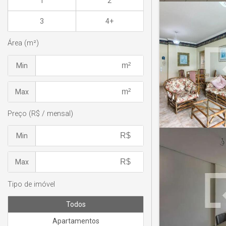
1
2
3
4+
Área (m²)
Min
Max
Preço (R$ / mensal)
Min
Max
Tipo de imóvel
Todos
Apartamentos