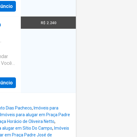
cenário
núncio
a com:3
2
ha
R$ 2.240
a
tos
omínio:
ta?
berá
ndar
os
. Você
a O
sApp
 comprar
melhor,
núncio
o de
eis no
e, sem
rência:
esse e
CI-SP
nto Dias Pacheco
,
Imóveis para
Imóveis para alugar em Praça Padre
ça Horácio de Oliveira Netto
,
a alugar em Sítio Do Campo
,
Imóveis
gar em Praça Padre José de