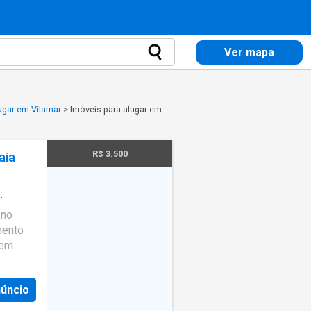
Ver mapa
ugar em Vilamar
>
Imóveis para alugar em
R$ 3.500
aia
 no
mento
uem
a de 98
lias ou
núncio
ído. O
mbos