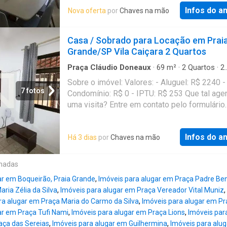
transforma cada ambiente em um verdadeiro 
Infos do a
Nova oferta
por
Chaves na mão
de contemplação e bem-estar.O imóvel cont
dormitórios, sendo 2 suítesSala ampla com 
ambientes, integrada e muito iluminadaCozin
Casa / Sobrado para Locação em Prai
planejadaBanheiro socialÁrea gourmet com
Grande/SP Vila Caiçara 2 Quartos
churrasqueira a carvão, perfeita para momen
especiais Valores: - Aluguel: R$ 8500 - Cond
Praça Cláudio Doneaux
·
69
m²
·
2
Quartos
·
2
Banheiros
·
Casa
R$ 932 - IPTU: R$ 1 Que tal agendar uma visi
Sobre o imóvel: Valores: - Aluguel: R$ 2240 -
Entre em contato pelo formulário. Você rece
7 fotos
Condomínio: R$ 0 - IPTU: R$ 253 Que tal age
uma mensagem por e-mail e WhatsApp com 
uma visita? Entre em contato pelo formulário
próximos passos. Seu imóvel sem burocraci
receberá uma mensagem por e-mail e What
QuintoAndar revolucionou o jeito de alugar e
com os próximos passos. Seu imóvel sem
imóveis: rápido, fácil, online, sem fiador e o 
Infos do a
Há 3 dias
por
Chaves na mão
burocracia O QuintoAndar revolucionou o jeit
sem burocracia. Conheça esse e outros imóv
alugar e comprar imóveis: rápido, fácil, onlin
site do QuintoAndar. CRECI-SP J24.344 Refe
fiador e o melhor, sem burocracia. Conheça 
onadas
895347086
outros imóveis no site do QuintoAndar. CRE
ar em Boqueirão, Praia Grande
,
Imóveis para alugar em Praça Padre Be
J24.344 Referência: 894493009
ria Zélia da Silva
,
Imóveis para alugar em Praça Vereador Vital Muniz
,
ra alugar em Praça Maria do Carmo da Silva
,
Imóveis para alugar em Pra
ar em Praça Tufi Nami
,
Imóveis para alugar em Praça Lions
,
Imóveis par
aça das Sereias
,
Imóveis para alugar em Guilhermina
,
Imóveis para alu