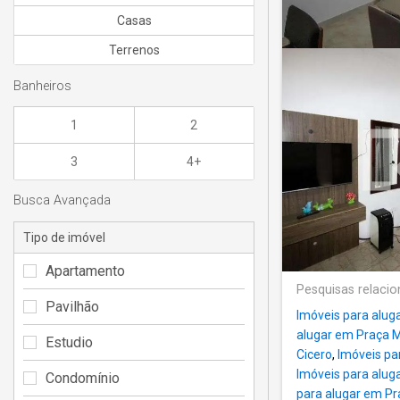
Casas
Terrenos
Banheiros
1
2
3
4+
Busca Avançada
Tipo de imóvel
Apartamento
Pesquisas relaci
Pavilhão
Imóveis para alug
alugar em Praça Ma
Estudio
Cicero
,
Imóveis pa
Imóveis para alug
Condomínio
para alugar em Pr