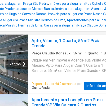
 para alugar em Praça São Pedro
,
Imóveis para alugar em Rua Ophélia C
nte Prudente José de Moraes Barros
,
Imóveis para alugar em Avenida 
venida Hugo de Carvalho Ramos
,
Imóveis para alugar em Praça Nossa S
a alugar em Praça Ministro Hermes de Lima
,
Apartamentos para aluga
aça Ministro Hermes de Lima
,
Casas para alugar em Praça Cláudio Don
Apto, Vilamar, 1 Quarto, 56 m2 Praia
Grande
Praça Cláudio Doneaux
·
56
m²
·
1
Quarto
·
1
B
·
Apartamento
Clique em Ver Imóvel e Agende sua Visita A
12 fotos
Mesmo. Apto Para Alugar Com 1 Quarto e 1
Banheiro, 56 m² em Vilamar.Praia Grande - S
Disponibilizado Há 2 semanas
por
Infos do a
QuintoAndar
Apartamento para Locação em Praia
Grande/SP Vila Caiçara 2 Quartos