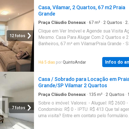
comodidade para todos os moradores. O ser
com os próximos passos. Seu imóvel sem
Casa, Vilamar, 2 Quartos, 67 m2 Praia
praia também está disponível, tornando sua
burocracia O QuintoAndar revolucionou o jeit
Grande
experiência ainda mais exclusiva. E
alugar e comprar imóveis: rápido, fácil, onlin
fiador e o melhor, sem burocracia. Conheça 
Praça Cláudio Doneaux
·
67
m²
·
2
Quartos
·
2
Banheiros
·
Casa
outros imóveis no site do QuintoAndar. CRE
Clique em Ver Imóvel e Agende sua Visita A
J24.344
12 fotos
Mesmo. Casa Para Alugar Com 2 Quartos e 2
Banheiros, 67 m² em VilamarPraia Grande - 
Infos do a
Há 5 dias
por
QuintoAndar
Casa / Sobrado para Locação em Prai
Grande/SP Vilamar 2 Quartos
Praça Cláudio Doneaux
·
135
m²
·
2
Quartos
·
Banheiro
·
Casa
Sobre o imóvel: Valores: - Aluguel: R$ 2600 -
7 fotos
Condomínio: R$ 0 - IPTU: R$ 413 Que tal age
uma visita? Entre em contato pelo formulário
receberá uma mensagem por e-mail e What
com os próximos passos. Seu imóvel sem