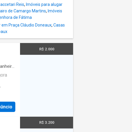
accetari Reis
,
Imóveis para alugar
Jairo de Camargo Martins
,
Imóveis
enhora de Fátima
r em Praça Cláudio Doneaux
,
Casas
eaux
R$ 2.000
anheiro
gora
P
núncio
R$ 3.200