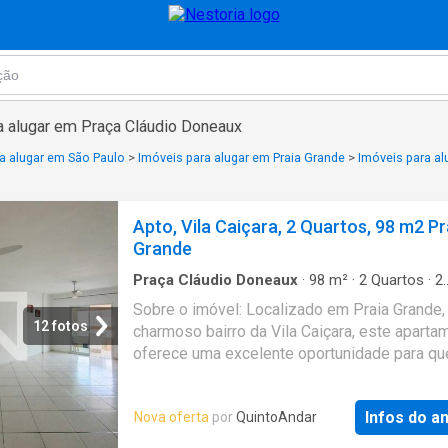
a alugar em Praça Cláudio Doneaux
a alugar em São Paulo
>
Imóveis para alugar em Praia Grande
>
Imóveis para al
Apto, Vila Caiçara, 2 Quartos, 98 m2 Pr
Grande
Praça Cláudio Doneaux
·
98
m²
·
2
Quartos
·
2
Banheiros
·
Apartamento
Sobre o imóvel: Localizado em Praia Grande,
12 fotos
charmoso bairro da Vila Caiçara, este aparta
oferece uma excelente oportunidade para q
busca conforto e praticidades. Com uma áre
metros quadrados, o imóvel é ideal para famí
Infos do a
Nova oferta
por
QuintoAndar
casais que desejam um espaço bem distribu
apartamento conta com dois dormitórios, a