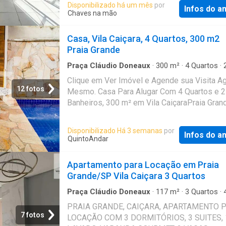
Disponibilizado há um mês
por
Infos do a
burocracia O QuintoAndar revolucionou o jeit
Chaves na mão
alugar e comprar imóveis: rápido, fácil, onlin
fiador e o melhor, sem burocracia. Conheça 
Casa, Vila Caiçara, 4 Quartos, 300 m2
outros imóveis no site do QuintoAndar. CRE
Praia Grande
J24.344 Referência: 895352999
Praça Cláudio Doneaux
·
300
m²
·
4
Quartos
·
Banheiros
·
Casa
Clique em Ver Imóvel e Agende sua Visita A
12 fotos
Mesmo. Casa Para Alugar Com 4 Quartos e 2
Banheiros, 300 m² em Vila CaiçaraPraia Gran
Disponibilizado Há 3 semanas
por
Infos do a
QuintoAndar
Apartamento para Locação em Praia
Grande/SP Vila Caiçara 3 Quartos
Praça Cláudio Doneaux
·
117
m²
·
3
Quartos
·
Banheiros
·
Apartamento
·
Varanda
·
Garagem
PRAIA GRANDE, CAIÇARA, APARTAMENTO 
7 fotos
LOCAÇÃO COM 3 DORMITÓRIOS, 3 SUITES, 