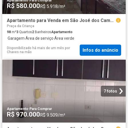
Apartamento
·
Para Comprar
R$ 580.000
R$ 5.918/m²
Apartamento para Venda em São José dos Campos/SP Jardim das Indústrias 3 Quartos
Praça da Criança
98
m²
3
Quartos
2
Banheiros
Apartamento
·
Garagem
·
Área de serviço
·
Área verde
Disponibilizado há mais de um mês
por
Infos do anúncio
Chaves na mão
7 fotos
Apartamento
·
Para Comprar
R$ 970.000
R$ 9.509/m²