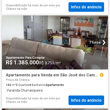
Disponibilizado há mais de um mês
por
Infos do anúncio
Chaves na mão
7 fotos
Apartamento
·
Para Comprar
R$ 1.385.000
R$ 9.753/m²
Apartamento para Venda em São José dos Campos/SP Jardim das Indústrias 3 Quartos
Praça da Criança
142
m²
3
Quartos
4
Banheiros
Apartamento
·
Varanda
·
Churrasqueira
Disponibilizado há mais de um mês
por
Infos do anúncio
Chaves na mão