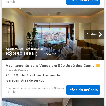
Infos do anúncio
na mão
7 fotos
Apartamento
·
Para Comprar
R$ 890.000
R$ 11.866/m²
Apartamento para Venda em São José dos Campos/SP Jardim das Indústrias 2 Quartos
Praça da Criança
75
m²
2
Quartos
2
Banheiros
Apartamento
·
Garagem
·
Área de serviço
Disponibilizado há uma semana
por
Chaves
Infos do anúncio
na mão