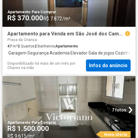
Apartamento
·
Para Comprar
R$ 370.000
R$ 7.872/m²
Apartamento para Venda em São José dos Campos/SP Jardim das Indústrias 2 Quartos
Praça da Criança
47
m²
2
Quartos
2
Banheiros
Apartamento
·
Garagem
·
Segurança
·
Academia
·
Elevador
·
Sala de jogos
·
Cozinha int
Disponibilizado há mais de um mês
por
Infos do anúncio
Chaves na mão
7 fotos
Apartamento
·
Para Comprar
R$ 1.500.000
Nova oferta
R$ 9.615/m²