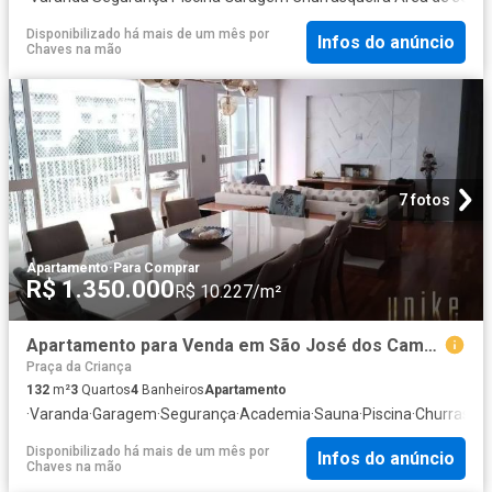
Disponibilizado há mais de um mês
por
Infos do anúncio
Chaves na mão
7 fotos
Apartamento
·
Para Comprar
R$ 1.350.000
R$ 10.227/m²
Apartamento para Venda em São José dos Campos/SP Jardim das Indústrias 3 Quartos
Praça da Criança
132
m²
3
Quartos
4
Banheiros
Apartamento
·
Varanda
·
Garagem
·
Segurança
·
Academia
·
Sauna
·
Piscina
·
Churrasque
Disponibilizado há mais de um mês
por
Infos do anúncio
Chaves na mão