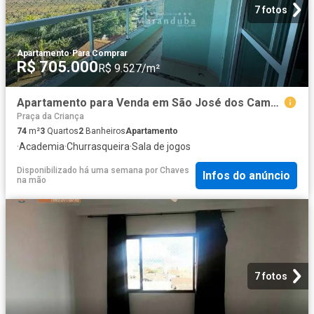
7 fotos
Apartamento
·
Para Comprar
R$ 705.000
R$ 9.527/m²
Apartamento para Venda em São José dos Campos/SP Jardim das Indústrias 3 Quartos
Praça da Criança
74
m²
3
Quartos
2
Banheiros
Apartamento
·
Academia
·
Churrasqueira
·
Sala de jogos
Disponibilizado há uma semana
por
Chaves
Infos do anúncio
na mão
7 fotos