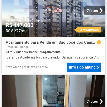
7 fotos
Apartamento
·
Para Comprar
R$ 447.000
Actualizado
R$ 8.277/m²
Apartamento para Venda em São José dos Campos/SP Jardim das Indústrias 2 Quartos
Praça da Criança
54
m²
2
Quartos
2
Banheiros
Apartamento
·
Varanda
·
Academia
·
Piscina
·
Elevador
·
Garagem
·
Segurança
·
Churrasq
Infos do anúncio
Nova oferta
por
Chaves na mão
7 fotos