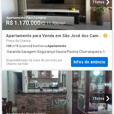
7 fotos
Apartamento
·
Para Comprar
R$ 1.170.000
R$ 11.700/m²
Apartamento para Venda em São José dos Campos/SP Jardim das Indústrias 3 Quartos
Praça da Criança
100
m²
3
Quartos
2
Banheiros
Apartamento
·
Varanda
·
Garagem
·
Segurança
·
Sauna
·
Piscina
·
Churrasqueira
·
Ar Con
Disponibilizado há mais de um mês
por
Infos do anúncio
Chaves na mão
7 fotos