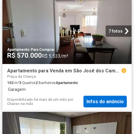
7 fotos
Apartamento
·
Para Comprar
R$ 570.000
R$ 5.533/m²
Apartamento para Venda em São José dos Campos/SP Jardim das Indústrias 3 Quartos
Praça da Criança
103
m²
3
Quartos
2
Banheiros
Apartamento
·
Garagem
Disponibilizado há mais de um mês
por
Infos do anúncio
Chaves na mão