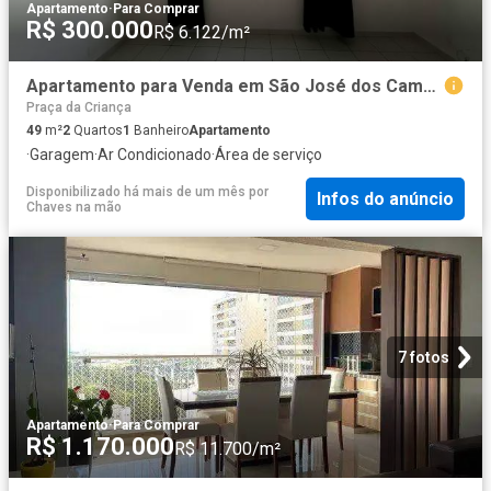
Apartamento
·
Para Comprar
R$ 300.000
R$ 6.122/m²
Apartamento para Venda em São José dos Campos/SP Jardim das Indústrias 2 Quartos
Praça da Criança
49
m²
2
Quartos
1
Banheiro
Apartamento
·
Garagem
·
Ar Condicionado
·
Área de serviço
Disponibilizado há mais de um mês
por
Infos do anúncio
Chaves na mão
7 fotos
Apartamento
·
Para Comprar
R$ 1.170.000
R$ 11.700/m²