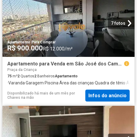
7 fotos
Apartamento
·
Para Comprar
R$ 900.000
R$ 12.000/m²
Apartamento para Venda em São José dos Campos/SP Jardim das Indústrias 2 Quartos
Praça da Criança
75
m²
2
Quartos
2
Banheiros
Apartamento
·
Varanda
·
Garagem
·
Piscina
·
Área das crianças
·
Quadra de tênis
·
Área 
Disponibilizado há mais de um mês
por
Infos do anúncio
Chaves na mão