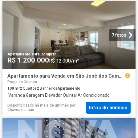
7 fotos
Apartamento
·
Para Comprar
R$ 1.200.000
R$ 12.000/m²
Apartamento para Venda em São José dos Campos/SP Jardim das Indústrias 2 Quartos
Praça da Criança
100
m²
2
Quartos
2
Banheiros
Apartamento
·
Varanda
·
Garagem
·
Elevador
·
Quintal
·
Ar Condicionado
Disponibilizado há mais de um mês
por
Infos do anúncio
Chaves na mão