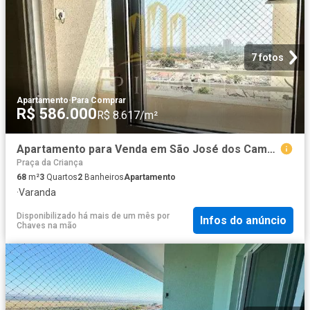
7 fotos
Apartamento
·
Para Comprar
R$ 586.000
R$ 8.617/m²
Apartamento para Venda em São José dos Campos/SP Jardim América 3 Quartos
Praça da Criança
68
m²
3
Quartos
2
Banheiros
Apartamento
·
Varanda
Disponibilizado há mais de um mês
por
Infos do anúncio
Chaves na mão