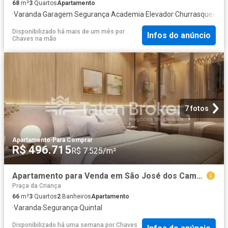
68
m²
3
Quartos
Apartamento
·
Varanda
·
Garagem
·
Segurança
·
Academia
·
Elevador
·
Churrasqueira
·
Á
Disponibilizado há mais de um mês
por
Infos do anúncio
Chaves na mão
7 fotos
Apartamento
·
Para Comprar
R$ 496.715
R$ 7.525/m²
Apartamento para Venda em São José dos Campos/SP Jardim das Indústrias 3 Quartos
Praça da Criança
66
m²
3
Quartos
2
Banheiros
Apartamento
·
Varanda
·
Segurança
·
Quintal
Disponibilizado há uma semana
por
Chaves