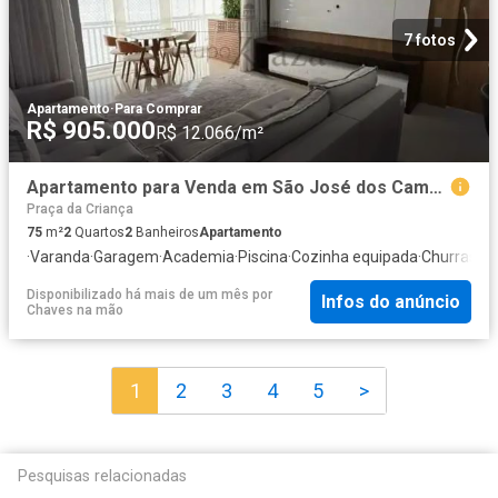
7 fotos
Apartamento
·
Para Comprar
R$ 905.000
R$ 12.066/m²
Apartamento para Venda em São José dos Campos/SP Jardim das Indústrias 2 Quartos
Praça da Criança
75
m²
2
Quartos
2
Banheiros
Apartamento
·
Varanda
·
Garagem
·
Academia
·
Piscina
·
Cozinha equipada
·
Churrasqu
Disponibilizado há mais de um mês
por
Infos do anúncio
Chaves na mão
1
2
3
4
5
>
Pesquisas relacionadas