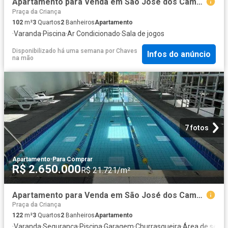
Apartamento para Venda em São José dos Campos/SP Jardim das Indústrias 3 Quartos
Praça da Criança
102
m²
3
Quartos
2
Banheiros
Apartamento
·
Varanda
·
Piscina
·
Ar Condicionado
·
Sala de jogos
Disponibilizado há uma semana
por
Chaves
Infos do anúncio
na mão
7 fotos
Apartamento
·
Para Comprar
R$ 2.650.000
R$ 21.721/m²
Apartamento para Venda em São José dos Campos/SP Jardim das Indústrias 3 Quartos
Praça da Criança
122
m²
3
Quartos
2
Banheiros
Apartamento
·
Varanda
·
Segurança
·
Piscina
·
Garagem
·
Churrasqueira
·
Área de servi