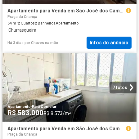
Apartamento para Venda em São José dos Campos/SP Jardim das Indústrias 2 Quartos
Praça da Criança
54
m²
2
Quartos
2
Banheiros
Apartamento
·
Churrasqueira
Infos do anúncio
Há 3 dias
por
Chaves na mão
7 fotos
Apartamento
·
Para Comprar
R$ 583.000
R$ 8.573/m²
Apartamento para Venda em São José dos Campos/SP Jardim América 3 Quartos
Praça da Criança