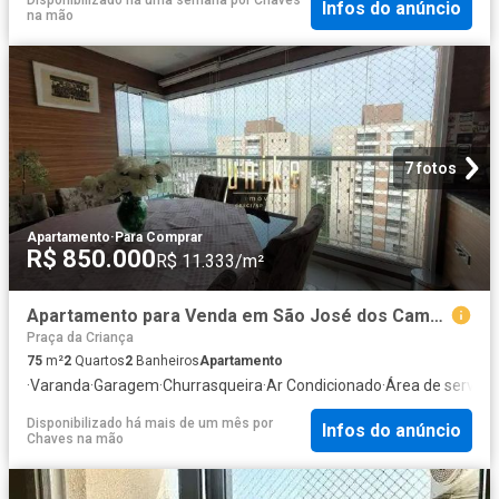
Disponibilizado há uma semana
por
Chaves
Infos do anúncio
na mão
7 fotos
Apartamento
·
Para Comprar
R$ 850.000
R$ 11.333/m²
Apartamento para Venda em São José dos Campos/SP Jardim das Indústrias 2 Quartos
Praça da Criança
75
m²
2
Quartos
2
Banheiros
Apartamento
·
Varanda
·
Garagem
·
Churrasqueira
·
Ar Condicionado
·
Área de serviço
Disponibilizado há mais de um mês
por
Infos do anúncio
Chaves na mão