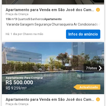
Apartamento para Venda em São José dos Campos/SP Jardim das Indústrias 3 Quartos
Praça da Criança
156
m²
3
Quartos
5
Banheiros
Apartamento
·
Varanda
·
Garagem
·
Segurança
·
Churrasqueira
·
Ar Condicionado
·
Área
Infos do anúncio
Há: 1 dia
por
Chaves na mão
7 fotos
Apartamento
·
Para Comprar
R$ 500.000
Actualizado
R$ 9.259/m²
Apartamento para Venda em São José dos Campos/SP Jardim das Indústrias 2 Quartos
Praça da Criança