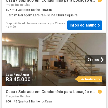
Casa / Sobrado em Condomínio para Locação em Barueri/SP Alphaville Centro Industrial e Empresarial/Alphaville. 4 Quartos
Praça das Bétulas
807
m²
4
Quartos
6
Banheiros
Casa
·
Jardim
·
Garagem
·
Lareira
·
Piscina
·
Churrasqueira
Disponibilizado há uma semana
por
Chaves
Infos do anúncio
na mão
7 fotos
Casa
·
Para Alugar
R$ 45.000
Actualizado
Casa / Sobrado em Condomínio para Locação em Barueri/SP Centro 5 Quartos
Praça das Bétulas
600
m²
5
Quartos
8
Banheiros
Casa