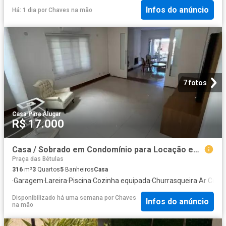
Infos do anúncio
Há: 1 dia
por
Chaves na mão
7 fotos
Casa
·
Para Alugar
R$ 17.000
Casa / Sobrado em Condomínio para Locação em Santana de Parnaíba/SP Alphaville 3 Quartos
Praça das Bétulas
316
m²
3
Quartos
5
Banheiros
Casa
·
Garagem
·
Lareira
·
Piscina
·
Cozinha equipada
·
Churrasqueira
·
Ar Cond
Disponibilizado há uma semana
por
Chaves
Infos do anúncio
na mão