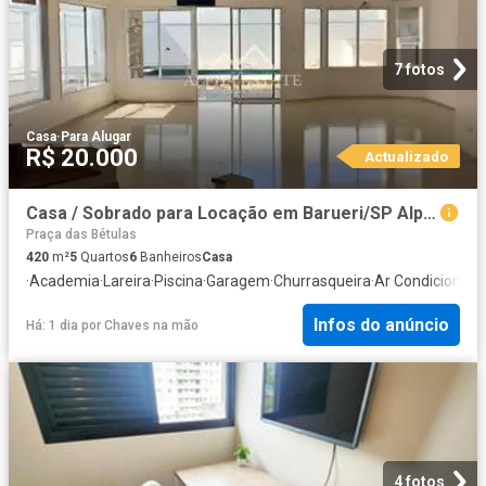
7 fotos
Casa
·
Para Alugar
R$ 20.000
Actualizado
Casa / Sobrado para Locação em Barueri/SP Alphaville 5 Quartos
Praça das Bétulas
420
m²
5
Quartos
6
Banheiros
Casa
·
Academia
·
Lareira
·
Piscina
·
Garagem
·
Churrasqueira
·
Ar Condicionad
Infos do anúncio
Há: 1 dia
por
Chaves na mão
4 fotos