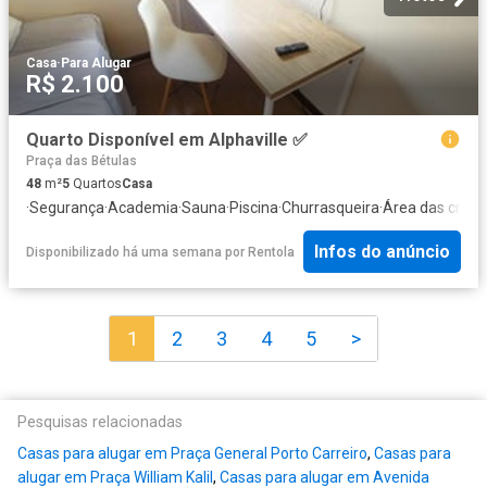
Casa
·
Para Alugar
R$ 2.100
️Quarto Disponível em Alphaville ✅
Praça das Bétulas
48
m²
5
Quartos
Casa
·
Segurança
·
Academia
·
Sauna
·
Piscina
·
Churrasqueira
·
Área das crian
Infos do anúncio
Disponibilizado há uma semana
por
Rentola
1
2
3
4
5
>
Pesquisas relacionadas
Casas para alugar em Praça General Porto Carreiro
,
Casas para
alugar em Praça William Kalil
,
Casas para alugar em Avenida