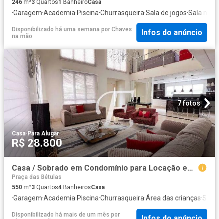
246
m²
3
Quartos
1
Banheiro
Casa
·
Garagem
·
Academia
·
Piscina
·
Churrasqueira
·
Sala de jogos
·
Sala mult
Disponibilizado há uma semana
por
Chaves
Infos do anúncio
na mão
7 fotos
Casa
·
Para Alugar
R$ 28.800
Casa / Sobrado em Condomínio para Locação em Barueri/SP Alphaville 3 Quartos
Praça das Bétulas
550
m²
3
Quartos
4
Banheiros
Casa
·
Garagem
·
Academia
·
Piscina
·
Churrasqueira
·
Área das crianças
·
Sala 
Disponibilizado há mais de um mês
por
Infos do anúncio