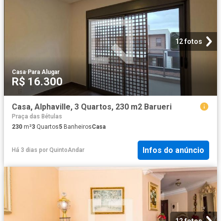
12 fotos
Casa
·
Para Alugar
R$ 16.300
Casa, Alphaville, 3 Quartos, 230 m2 Barueri
Praça das Bétulas
230
m²
3
Quartos
5
Banheiros
Casa
Infos do anúncio
Há 3 dias
por
QuintoAndar
12 fotos