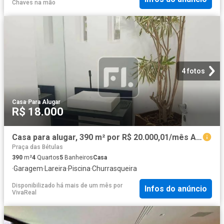
Chaves na mão
4 fotos
Casa
·
Para Alugar
R$ 18.000
Casa para alugar, 390 m² por R$ 20.000,01/mês Alphaville 02 Barueri/SP
Praça das Bétulas
390
m²
4
Quartos
5
Banheiros
Casa
·
Garagem
·
Lareira
·
Piscina
·
Churrasqueira
Disponibilizado há mais de um mês
por
Infos do anúncio
VivaReal