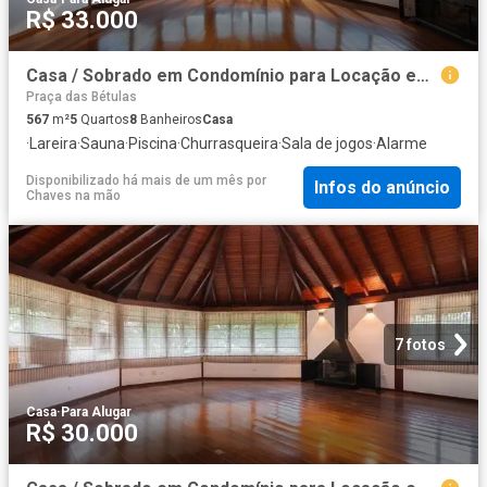
R$ 33.000
Casa / Sobrado em Condomínio para Locação em Barueri/SP Alphaville 5 Quartos
Praça das Bétulas
567
m²
5
Quartos
8
Banheiros
Casa
·
Lareira
·
Sauna
·
Piscina
·
Churrasqueira
·
Sala de jogos
·
Alarme
Disponibilizado há mais de um mês
por
Infos do anúncio
Chaves na mão
7 fotos
Casa
·
Para Alugar
R$ 30.000