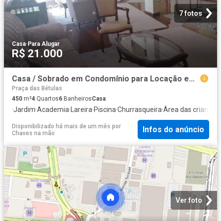
7 fotos
Casa
·
Para Alugar
R$ 21.000
Casa / Sobrado em Condomínio para Locação em Barueri/SP Alphaville 4 Quartos
Praça das Bétulas
450
m²
4
Quartos
6
Banheiros
Casa
·
Jardim
·
Academia
·
Lareira
·
Piscina
·
Churrasqueira
·
Área das crianças
·
Disponibilizado há mais de um mês
por
Infos do anúncio
Chaves na mão
Ver foto