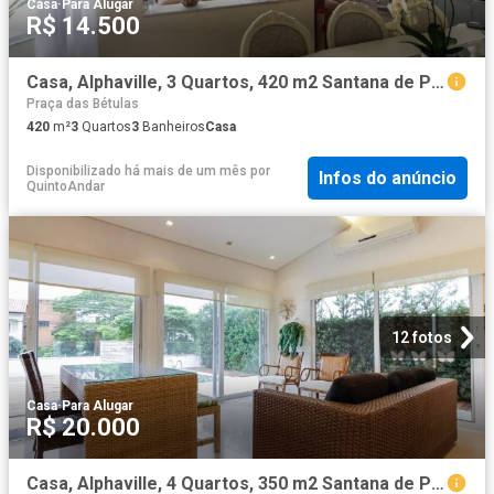
Casa
·
Para Alugar
R$ 14.500
Casa, Alphaville, 3 Quartos, 420 m2 Santana de Parnaíba
Praça das Bétulas
420
m²
3
Quartos
3
Banheiros
Casa
Disponibilizado há mais de um mês
por
Infos do anúncio
QuintoAndar
12 fotos
Casa
·
Para Alugar
R$ 20.000
Casa, Alphaville, 4 Quartos, 350 m2 Santana de Parnaíba