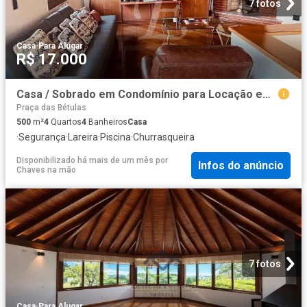
7 fotos
Casa
·
Para Alugar
R$ 17.000
Casa / Sobrado em Condomínio para Locação em Barueri/SP Alphaville 4 Quartos
Praça das Bétulas
500
m²
4
Quartos
4
Banheiros
Casa
·
Segurança
·
Lareira
·
Piscina
·
Churrasqueira
Disponibilizado há mais de um mês
por
Infos do anúncio
Chaves na mão
7 fotos
Casa
·
Para Alugar