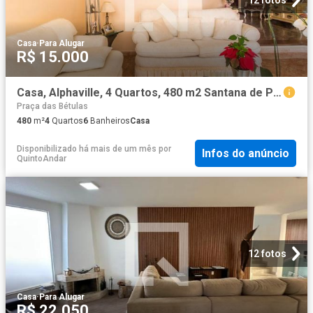
Casa
·
Para Alugar
R$ 15.000
Casa, Alphaville, 4 Quartos, 480 m2 Santana de Parnaíba
Praça das Bétulas
480
m²
4
Quartos
6
Banheiros
Casa
Disponibilizado há mais de um mês
por
Infos do anúncio
QuintoAndar
12 fotos
Casa
·
Para Alugar
R$ 22.050