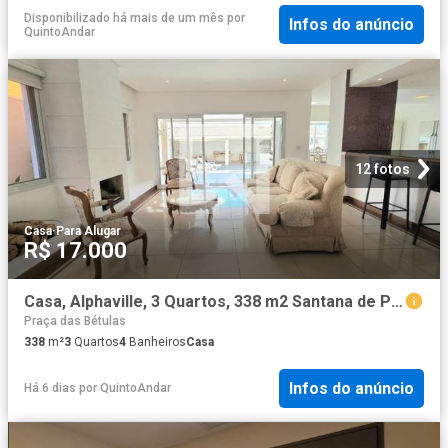
Disponibilizado há mais de um mês
por
Infos do anúncio
QuintoAndar
12 fotos
Casa
·
Para Alugar
R$ 17.000
Casa, Alphaville, 3 Quartos, 338 m2 Santana de Parnaíba
Praça das Bétulas
338
m²
3
Quartos
4
Banheiros
Casa
Infos do anúncio
Há 6 dias
por
QuintoAndar