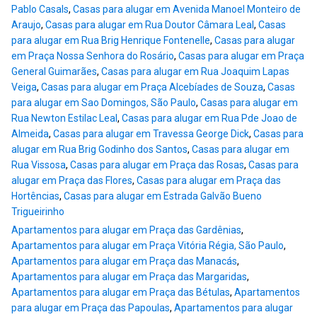
Pablo Casals
,
Casas para alugar em Avenida Manoel Monteiro de
Araujo
,
Casas para alugar em Rua Doutor Câmara Leal
,
Casas
para alugar em Rua Brig Henrique Fontenelle
,
Casas para alugar
em Praça Nossa Senhora do Rosário
,
Casas para alugar em Praça
General Guimarães
,
Casas para alugar em Rua Joaquim Lapas
Veiga
,
Casas para alugar em Praça Alcebíades de Souza
,
Casas
para alugar em Sao Domingos, São Paulo
,
Casas para alugar em
Rua Newton Estilac Leal
,
Casas para alugar em Rua Pde Joao de
Almeida
,
Casas para alugar em Travessa George Dick
,
Casas para
alugar em Rua Brig Godinho dos Santos
,
Casas para alugar em
Rua Vissosa
,
Casas para alugar em Praça das Rosas
,
Casas para
alugar em Praça das Flores
,
Casas para alugar em Praça das
Hortências
,
Casas para alugar em Estrada Galvão Bueno
Trigueirinho
Apartamentos para alugar em Praça das Gardênias
,
Apartamentos para alugar em Praça Vitória Régia, São Paulo
,
Apartamentos para alugar em Praça das Manacás
,
Apartamentos para alugar em Praça das Margaridas
,
Apartamentos para alugar em Praça das Bétulas
,
Apartamentos
para alugar em Praça das Papoulas
,
Apartamentos para alugar