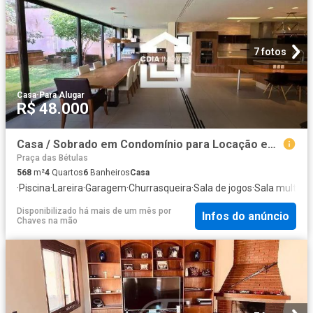
7 fotos
Casa
·
Para Alugar
R$ 48.000
Casa / Sobrado em Condomínio para Locação em Barueri/SP Alphaville 4 Quartos
Praça das Bétulas
568
m²
4
Quartos
6
Banheiros
Casa
·
Piscina
·
Lareira
·
Garagem
·
Churrasqueira
·
Sala de jogos
·
Sala multius
Disponibilizado há mais de um mês
por
Infos do anúncio
Chaves na mão