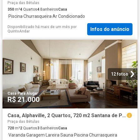
Praça das Bétulas
350
m²
4
Quartos
4
Banheiros
Casa
·
Piscina
·
Churrasqueira
·
Ar Condicionado
Disponibilizado há mais de um mês
por
Infos do anúncio
QuintoAndar
12 fotos
Casa
·
Para Alugar
R$ 21.000
Casa, Alphaville, 2 Quartos, 720 m2 Santana de Parnaíba
Praça das Bétulas
720
m²
2
Quartos
3
Banheiros
Casa
·
Varanda
·
Garagem
·
Lareira
·
Sauna
·
Piscina
·
Churrasqueira