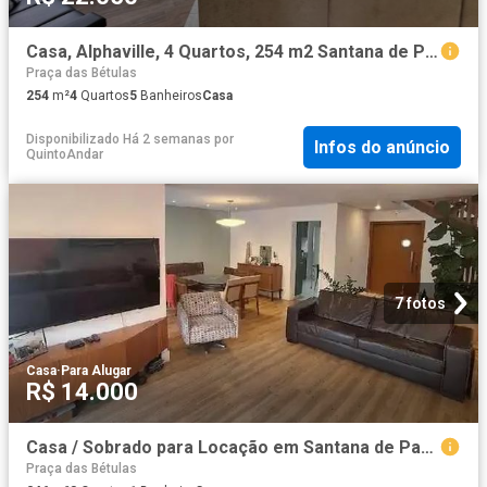
Casa, Alphaville, 4 Quartos, 254 m2 Santana de Parnaíba
Praça das Bétulas
254
m²
4
Quartos
5
Banheiros
Casa
Disponibilizado Há 2 semanas
por
Infos do anúncio
QuintoAndar
7 fotos
Casa
·
Para Alugar
R$ 14.000
Casa / Sobrado para Locação em Santana de Parnaíba/SP Alphaville 3 Quartos
Praça das Bétulas