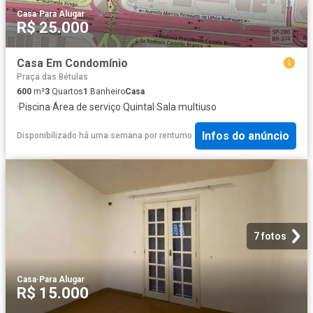
Casa
·
Para Alugar
R$ 25.000
Casa Em Condomínio
Praça das Bétulas
600
m²
3
Quartos
1
Banheiro
Casa
·
Piscina
·
Área de serviço
·
Quintal
·
Sala multiuso
Infos do anúncio
Disponibilizado há uma semana
por
rentumo
7 fotos
Casa
·
Para Alugar
R$ 15.000