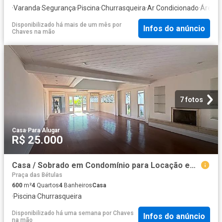
·
Varanda
·
Segurança
·
Piscina
·
Churrasqueira
·
Ar Condicionado
·
Área d
Disponibilizado há mais de um mês
por
Infos do anúncio
Chaves na mão
7 fotos
Casa
·
Para Alugar
R$ 25.000
Casa / Sobrado em Condomínio para Locação em Barueri/SP Alphaville Centro Industrial e Empresarial/Alphaville. 4 Quartos
Praça das Bétulas
600
m²
4
Quartos
4
Banheiros
Casa
·
Piscina
·
Churrasqueira
Disponibilizado há uma semana
por
Chaves
Infos do anúncio
na mão