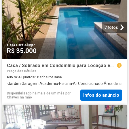
7 fotos
Casa
·
Para Alugar
R$ 35.000
Casa / Sobrado em Condomínio para Locação em Barueri/SP Alphaville Centro Industrial e Empresarial/Alphaville. 4 Quartos
Praça das Bétulas
635
m²
4
Quartos
6
Banheiros
Casa
·
Jardim
·
Garagem
·
Academia
·
Piscina
·
Ar Condicionado
·
Área de servi
Disponibilizado há mais de um mês
por
Infos do anúncio
Chaves na mão