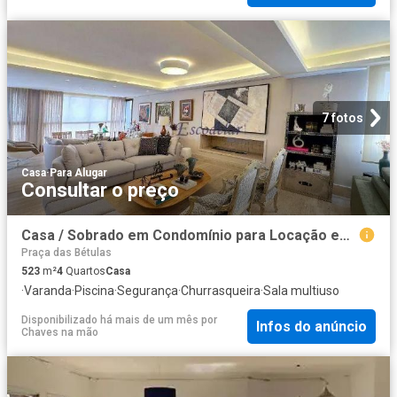
7 fotos
Casa
·
Para Alugar
Consultar o preço
Casa / Sobrado em Condomínio para Locação em Barueri/SP Alphaville 4 Quartos
Praça das Bétulas
523
m²
4
Quartos
Casa
·
Varanda
·
Piscina
·
Segurança
·
Churrasqueira
·
Sala multiuso
Disponibilizado há mais de um mês
por
Infos do anúncio
Chaves na mão