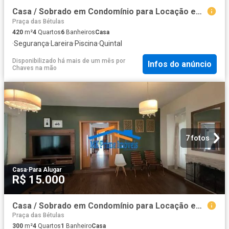
Casa / Sobrado em Condomínio para Locação em Santana de Parnaíba/SP Alphaville 4 Quartos
Praça das Bétulas
420
m²
4
Quartos
6
Banheiros
Casa
·
Segurança
·
Lareira
·
Piscina
·
Quintal
Disponibilizado há mais de um mês
por
Infos do anúncio
Chaves na mão
7 fotos
Casa
·
Para Alugar
R$ 15.000
Casa / Sobrado em Condomínio para Locação em Santana de Parnaíba/SP Alphaville 4 Quartos
Praça das Bétulas
300
m²
4
Quartos
1
Banheiro
Casa