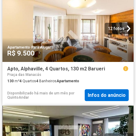
12 fotos
Apartamento
·
Para Alugar
R$ 9.500
Apto, Alphaville, 4 Quartos, 130 m2 Barueri
Praça das Manacás
130
m²
4
Quartos
4
Banheiros
Apartamento
Disponibilizado há mais de um mês
por
Infos do anúncio
QuintoAndar