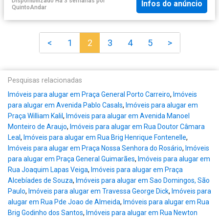
Disponibilizado Há 3 semanas
por
Infos do anúncio
QuintoAndar
<
1
2
3
4
5
>
Pesquisas relacionadas
Imóveis para alugar em Praça General Porto Carreiro
,
Imóveis
para alugar em Avenida Pablo Casals
,
Imóveis para alugar em
Praça William Kalil
,
Imóveis para alugar em Avenida Manoel
Monteiro de Araujo
,
Imóveis para alugar em Rua Doutor Câmara
Leal
,
Imóveis para alugar em Rua Brig Henrique Fontenelle
,
Imóveis para alugar em Praça Nossa Senhora do Rosário
,
Imóveis
para alugar em Praça General Guimarães
,
Imóveis para alugar em
Rua Joaquim Lapas Veiga
,
Imóveis para alugar em Praça
Alcebíades de Souza
,
Imóveis para alugar em Sao Domingos, São
Paulo
,
Imóveis para alugar em Travessa George Dick
,
Imóveis para
alugar em Rua Pde Joao de Almeida
,
Imóveis para alugar em Rua
Brig Godinho dos Santos
,
Imóveis para alugar em Rua Newton