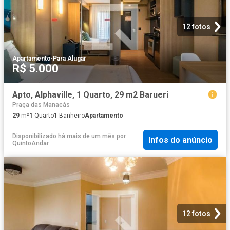
12 fotos
Apartamento
·
Para Alugar
R$ 5.000
Apto, Alphaville, 1 Quarto, 29 m2 Barueri
Praça das Manacás
29
m²
1
Quarto
1
Banheiro
Apartamento
Disponibilizado há mais de um mês
por
Infos do anúncio
QuintoAndar
12 fotos