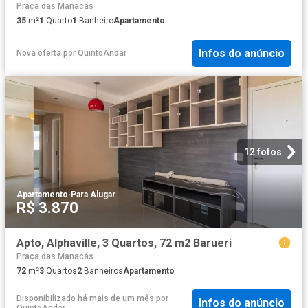
Praça das Manacás
35
m²
1
Quarto
1
Banheiro
Apartamento
Infos do anúncio
Nova oferta
por
QuintoAndar
12 fotos
Apartamento
·
Para Alugar
R$ 3.870
Apto, Alphaville, 3 Quartos, 72 m2 Barueri
Praça das Manacás
72
m²
3
Quartos
2
Banheiros
Apartamento
Disponibilizado há mais de um mês
por
Infos do anúncio
QuintoAndar