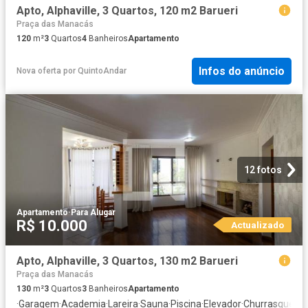
Apto, Alphaville, 3 Quartos, 120 m2 Barueri
Praça das Manacás
120
m²
3
Quartos
4
Banheiros
Apartamento
Infos do anúncio
Nova oferta
por
QuintoAndar
12 fotos
Apartamento
·
Para Alugar
R$ 10.000
Actualizado
Apto, Alphaville, 3 Quartos, 130 m2 Barueri
Praça das Manacás
130
m²
3
Quartos
3
Banheiros
Apartamento
·
Garagem
·
Academia
·
Lareira
·
Sauna
·
Piscina
·
Elevador
·
Churrasqueira
·