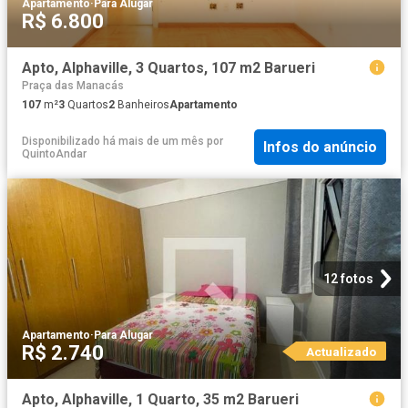
Apartamento
·
Para Alugar
R$ 6.800
Apto, Alphaville, 3 Quartos, 107 m2 Barueri
Praça das Manacás
107
m²
3
Quartos
2
Banheiros
Apartamento
Disponibilizado há mais de um mês
por
Infos do anúncio
QuintoAndar
12 fotos
Apartamento
·
Para Alugar
R$ 2.740
Actualizado
Apto, Alphaville, 1 Quarto, 35 m2 Barueri