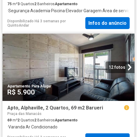
75
m²
3
Quartos
2
Banheiros
Apartamento
·
Segurança
·
Academia
·
Piscina
·
Elevador
·
Garagem
·
Área de serviço
·
Á
Disponibilizado Há 3 semanas
por
Infos do anúncio
QuintoAndar
12 fotos
Apartamento
·
Para Alugar
R$ 5.900
Apto, Alphaville, 2 Quartos, 69 m2 Barueri
Praça das Manacás
69
m²
2
Quartos
2
Banheiros
Apartamento
·
Varanda
·
Ar Condicionado