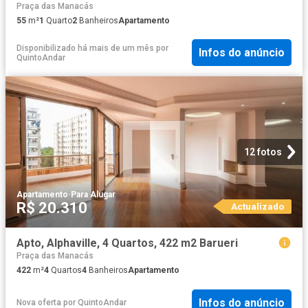
Praça das Manacás
55
m²
1
Quarto
2
Banheiros
Apartamento
Disponibilizado há mais de um mês
por
Infos do anúncio
QuintoAndar
12 fotos
Apartamento
·
Para Alugar
R$ 20.310
Actualizado
Apto, Alphaville, 4 Quartos, 422 m2 Barueri
Praça das Manacás
422
m²
4
Quartos
4
Banheiros
Apartamento
Infos do anúncio
Nova oferta
por
QuintoAndar