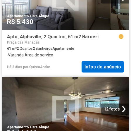
Apartamento
·
Para Alugar
R$ 5.430
Apto, Alphaville, 2 Quartos, 61 m2 Barueri
Praça das Manacás
61
m²
2
Quartos
2
Banheiros
Apartamento
·
Varanda
·
Área de serviço
Infos do anúncio
Há 3 dias
por
QuintoAndar
12 fotos
Apartamento
·
Para Alugar