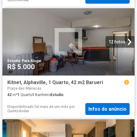
12 fotos
Estudio
·
Para Alugar
R$ 5.000
Kitnet, Alphaville, 1 Quarto, 42 m2 Barueri
Praça das Manacás
42
m²
1
Quarto
1
Banheiro
Estudio
Disponibilizado há mais de um mês
por
Infos do anúncio
QuintoAndar