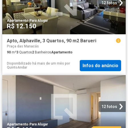
12 fotos
Apartamento
·
Para Alugar
R$ 12.150
Apto, Alphaville, 3 Quartos, 90 m2 Barueri
Praça das Manacás
90
m²
3
Quartos
2
Banheiros
Apartamento
Disponibilizado há mais de um mês
por
Infos do anúncio
QuintoAndar
12 fotos
Apartamento
·
Para Alugar