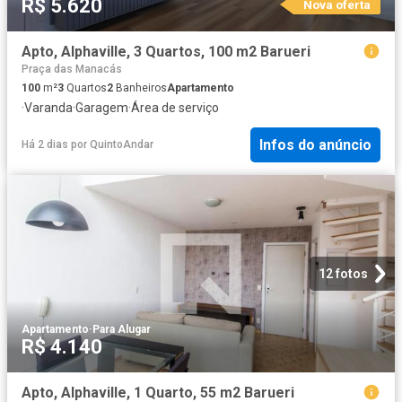
R$ 5.620
Nova oferta
Apto, Alphaville, 3 Quartos, 100 m2 Barueri
Praça das Manacás
100
m²
3
Quartos
2
Banheiros
Apartamento
·
Varanda
·
Garagem
·
Área de serviço
Infos do anúncio
Há 2 dias
por
QuintoAndar
12 fotos
Apartamento
·
Para Alugar
R$ 4.140
Apto, Alphaville, 1 Quarto, 55 m2 Barueri