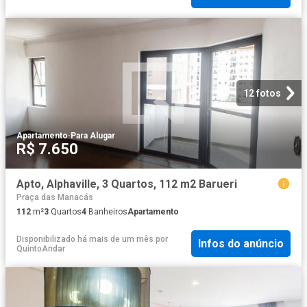
12 fotos
Apartamento
·
Para Alugar
R$ 7.650
Apto, Alphaville, 3 Quartos, 112 m2 Barueri
Praça das Manacás
112
m²
3
Quartos
4
Banheiros
Apartamento
Disponibilizado há mais de um mês
por
Infos do anúncio
QuintoAndar