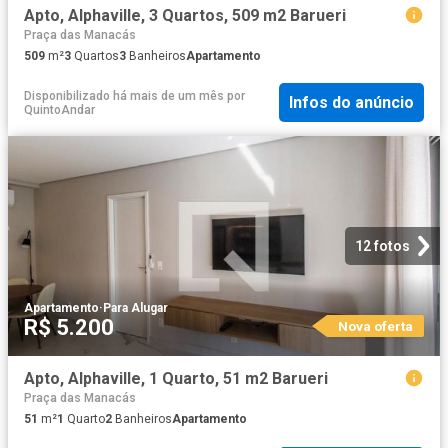
Apto, Alphaville, 3 Quartos, 509 m2 Barueri
Praça das Manacás
509
m²
3
Quartos
3
Banheiros
Apartamento
Disponibilizado há mais de um mês
por
Infos do anúncio
QuintoAndar
12 fotos
Apartamento
·
Para Alugar
R$ 5.200
Nova oferta
Apto, Alphaville, 1 Quarto, 51 m2 Barueri
Praça das Manacás
51
m²
1
Quarto
2
Banheiros
Apartamento