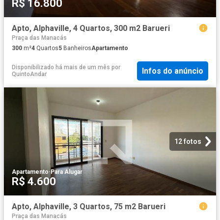
R$ 16.800
Apto, Alphaville, 4 Quartos, 300 m2 Barueri
Praça das Manacás
300
m²
4
Quartos
5
Banheiros
Apartamento
Disponibilizado há mais de um mês
por
Infos do anúncio
QuintoAndar
12 fotos
Apartamento
·
Para Alugar
R$ 4.600
Apto, Alphaville, 3 Quartos, 75 m2 Barueri
Praça das Manacás