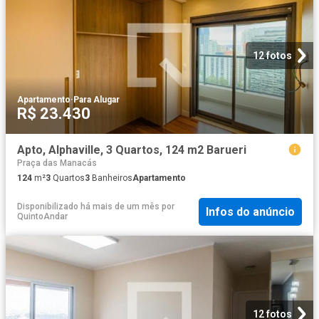
12 fotos
Apartamento
·
Para Alugar
R$ 23.430
Apto, Alphaville, 3 Quartos, 124 m2 Barueri
Praça das Manacás
124
m²
3
Quartos
3
Banheiros
Apartamento
Disponibilizado há mais de um mês
por
Infos do anúncio
QuintoAndar
12 fotos