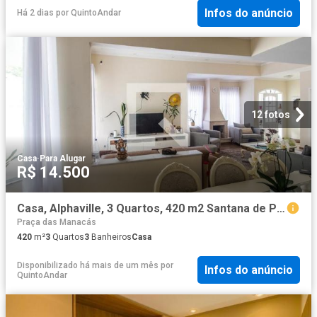
Infos do anúncio
Há 2 dias
por
QuintoAndar
12 fotos
Casa
·
Para Alugar
R$ 14.500
Casa, Alphaville, 3 Quartos, 420 m2 Santana de Parnaíba
Praça das Manacás
420
m²
3
Quartos
3
Banheiros
Casa
Disponibilizado há mais de um mês
por
Infos do anúncio
QuintoAndar