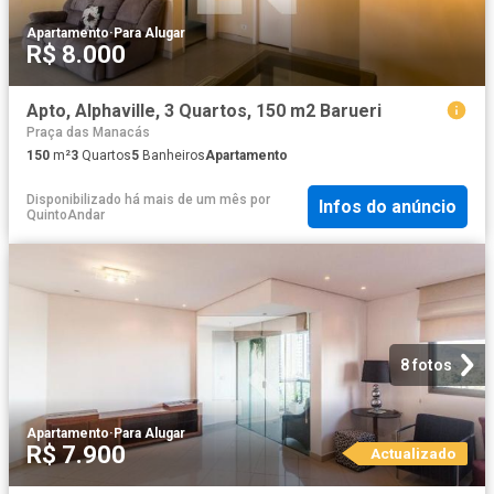
Apartamento
·
Para Alugar
R$ 8.000
Apto, Alphaville, 3 Quartos, 150 m2 Barueri
Praça das Manacás
150
m²
3
Quartos
5
Banheiros
Apartamento
Disponibilizado há mais de um mês
por
Infos do anúncio
QuintoAndar
8 fotos
Apartamento
·
Para Alugar
R$ 7.900
Actualizado