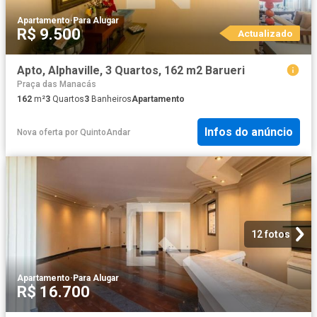
Apartamento
·
Para Alugar
R$ 9.500
Actualizado
Apto, Alphaville, 3 Quartos, 162 m2 Barueri
Praça das Manacás
162
m²
3
Quartos
3
Banheiros
Apartamento
Infos do anúncio
Nova oferta
por
QuintoAndar
12 fotos
Apartamento
·
Para Alugar
R$ 16.700