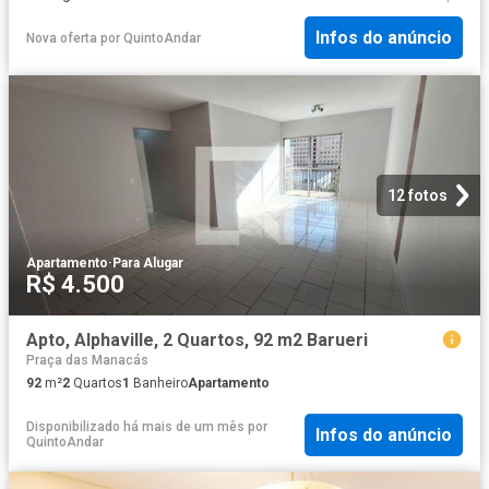
Infos do anúncio
Nova oferta
por
QuintoAndar
12 fotos
Apartamento
·
Para Alugar
R$ 4.500
Apto, Alphaville, 2 Quartos, 92 m2 Barueri
Praça das Manacás
92
m²
2
Quartos
1
Banheiro
Apartamento
Disponibilizado há mais de um mês
por
Infos do anúncio
QuintoAndar