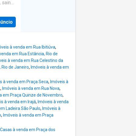
L
, saindo
 um
omente
núncio
 é
mansão,
m² de
veis à venda em Rua Ibitiúva
,
venda em Rua Estância, Rio de
terior e
eis à venda em Rua Celestino da
ta para
 Rio de Janeiro
,
Imóveis à venda em
ção. A
adra de
s à venda em Praça Seca
,
Imóveis à
paços
s
,
Imóveis à venda em Rua Nova
,
ões
da em Praça Quinze de Novembro
,
spaçosa
is à venda em Irajá
,
Imóveis à venda
em Ladeira São Paulo
,
Imóveis à
o
,
Imóveis à venda em Praça
osta de
pelo
Casas à venda em Praça dos