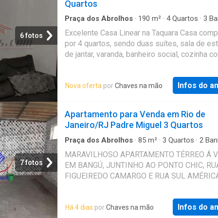
Quartos
madeira. Documentação ok, aceita financiam
bancário. Contatos com a corretora Rosi Coe
Praça dos Abrolhos
·
190
m²
·
4
Quartos
·
3
Ba
·
Casa
·
Varanda
·
Garagem
·
Churrasqueira
·
Áre
Referência
Excelente Casa Linear na Taquara Casa com
serviço
6 fotos
por 4 quartos, sendo duas suítes, sala de est
de jantar, varanda, banheiro social, cozinha c
planejados, quarto de apoio, área de serviço
churrasqueira, garagem para 3 quartos. Próx
Infos do a
Nova oferta
por
Chaves na mão
vasto comércio, mercado, padaria, bancos,
farmácias, condução da região. Condições de
À vista, aceitando financiamento e FGTS. Mar
Apartamento para Venda em Rio de
sua visita com nossos corretores. Avaliamo
Janeiro/RJ Padre Miguel 3 Quartos
imóvel. - Atual.04-08-26 Referência: PSCN4
Praça dos Abrolhos
·
85
m²
·
3
Quartos
·
2
Ban
Apartamento
·
Garagem
·
Quintal
MARAVILHOSO APARTAMENTO TÉRREO Á 
7 fotos
EM BANGÚ, JUNTINHO AO PONTO CHIC, RU
FIGUEIREDO CAMARGO E RUA SUL AMÉRICA
IMÓVEL É COMPOSTO DE: VARANDÃO FRO
COM GARAGEM TODA COBERTA; SALA AMP
Infos do a
Há 4 dias
por
Chaves na mão
TRÊS ÓTIMOS QUARTOS SENDO UM DELE 