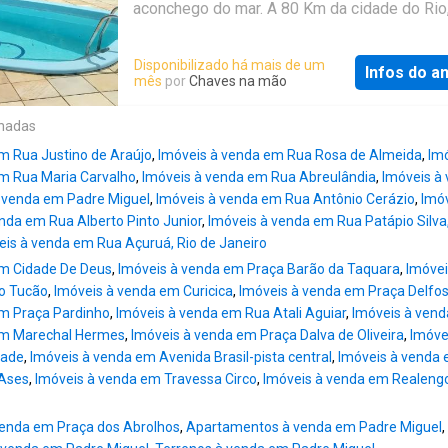
CREDENCIADA CAIXA ECONOMICA FEDERA
aconchego do mar. A 80 Km da cidade do Rio
CRECI 7836 Referência: AP8417
da Rio/Santos, a entrada do condomínio tem
portal com guarita, com acesso permitido s
Disponibilizado há mais de um
Infos do a
por moradores. A propriedade, com 4.725 m²,
mês
por
Chaves na mão
emoldurada por 2 praias calmas e limpas. A 
com suas construções auxiliares tem 1.266 
onadas
área construída, 21 quartos, sendo 9 suites e
m Rua Justino de Araújo
,
Imóveis à venda em Rua Rosa de Almeida
,
Imó
banheiros adicionais. Ambientes amplos e
m Rua Maria Carvalho
,
Imóveis à venda em Rua Abreulândia
,
Imóveis à 
luminosos, com integração perfeita entre o in
 venda em Padre Miguel
,
Imóveis à venda em Rua Antônio Cerázio
,
Imóv
a paisagem deslumbrante, A piscina, com vis
nda em Rua Alberto Pinto Junior
,
Imóveis à venda em Rua Patápio Silva,
o mar, oferece bons momentos de descontra
eis à venda em Rua Açuruá, Rio de Janeiro
prática de esportes está contemplada por qu
em Cidade De Deus
,
Imóveis à venda em Praça Barão da Taquara
,
Imóvei
grama e outra quadra poliesportiva. Dois es
o Tucão
,
Imóveis à venda em Curicica
,
Imóveis à venda em Praça Delfo
gourmets garantem o churrasco ou as refeiç
em Praça Pardinho
,
Imóveis à venda em Rua Atali Aguiar
,
Imóveis à ven
diárias. E uma verdadeira cozinha de chef, e
em Marechal Hermes
,
Imóveis à venda em Praça Dalva de Oliveira
,
Imóve
e bem equipada, garante uma refeição para
dade
,
Imóveis à venda em Avenida Brasil-pista central
,
Imóveis à venda 
numerosos convidados. A sauna envidraçada
Ases
,
Imóveis à venda em Travessa Circo
,
Imóveis à venda em Realeng
oferece uma vista privilegiada. Para quem g
velejar, há 4 garagens de barco com acesso 
dec
enda em Praça dos Abrolhos
,
Apartamentos à venda em Padre Miguel
,