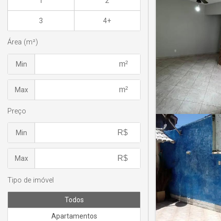
1
2
3
4+
Área (m²)
Min
Max
Preço
Min
Max
Tipo de imóvel
Todos
Apartamentos