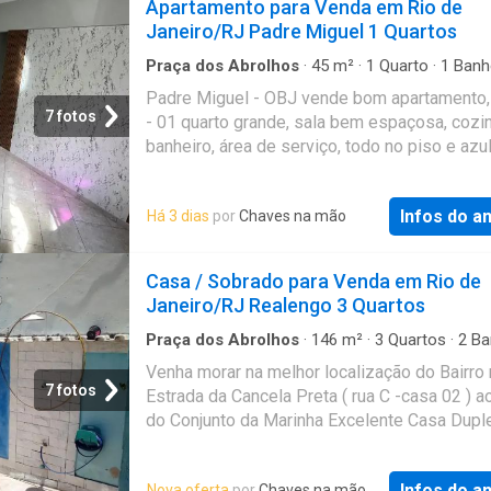
Apartamento para Venda em Rio de
Janeiro/RJ Padre Miguel 1 Quartos
Praça dos Abrolhos
·
45
m²
·
1
Quarto
·
1
Banh
Apartamento
·
Segurança
·
Área de serviço
Padre Miguel - OBJ vende bom apartamento, 
7 fotos
- 01 quarto grande, sala bem espaçosa, cozin
banheiro, área de serviço, todo no piso e azul
Condomínio Tranquilo, com portaria, estacio
Quadra Poliesportiva e praça. Extremamente
Infos do a
Há 3 dias
por
Chaves na mão
localizado, próximo a Hospitais, UPAs, Merc
comércio local. Acesso a condução fácil, Pr
Avenida Brasil. Documentos - OK Estudo Pr
Casa / Sobrado para Venda em Rio de
Referência: AP01
Janeiro/RJ Realengo 3 Quartos
Praça dos Abrolhos
·
146
m²
·
3
Quartos
·
2
Ba
·
Casa
·
Varanda
·
Banheira
·
Churrasqueira
·
Áre
Venha morar na melhor localização do Bairro 
serviço
·
Quintal
7 fotos
Estrada da Cancela Preta ( rua C -casa 02 ) a
do Conjunto da Marinha Excelente Casa Dupl
medindo 146 m² e valendo hoje 280 mil unid
com 03 Dormitórios sendo uma suite com Ba
Infos do a
Nova oferta
por
Chaves na mão