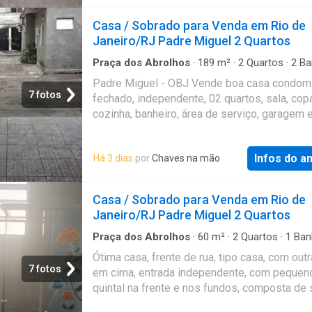
SUITE; COZINHA ESPAÇOSA E TODA AZULE
BANHEIRO MODERNIZADO E COM BOX EM
Casa / Sobrado para Venda em Rio de
BLINDEX; LAVANDERIA COBERTA; QUINTAL
Janeiro/RJ Padre Miguel 2 Quartos
FUNDOS. O IMÓVEL NÃO TEM NADA PARA F
É SÓ ENTRAR E MORAR. AGENDE JÁ SUA VI
Praça dos Abrolhos
·
189
m²
·
2
Quartos
·
2
Ba
·
Casa
·
Garagem
·
Segurança
·
Área de serviço
CONFIRA! Referência: AP00550
Padre Miguel - OBJ Vende boa casa condom
7 fotos
fechado, independente, 02 quartos, sala, cop
cozinha, banheiro, área de serviço, garagem 
quintal, condições de ampliar + quarto com b
Referência: PMCAS01
Infos do a
Há 3 dias
por
Chaves na mão
Casa / Sobrado para Venda em Rio de
Janeiro/RJ Padre Miguel 2 Quartos
Praça dos Abrolhos
·
60
m²
·
2
Quartos
·
1
Ban
Casa
·
Área de serviço
·
Quintal
Ótima casa, frente de rua, tipo casa, com out
7 fotos
em cima, entrada independente, com pequen
quintal na frente e nos fundos, composta de s
quartos, cozinha, área de serviço e banheiro. 