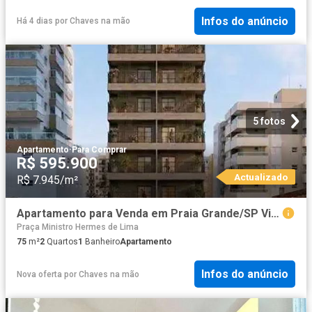
Infos do anúncio
Há 4 dias
por
Chaves na mão
5 fotos
Apartamento
·
Para Comprar
R$ 595.900
Actualizado
R$ 7.945/m²
Apartamento para Venda em Praia Grande/SP Vila Caiçara 2 Quartos
Praça Ministro Hermes de Lima
75
m²
2
Quartos
1
Banheiro
Apartamento
Infos do anúncio
Nova oferta
por
Chaves na mão