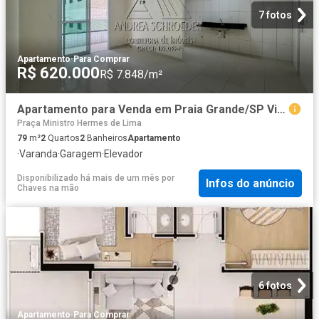
7 fotos
Apartamento
·
Para Comprar
R$ 620.000
R$ 7.848/m²
Apartamento para Venda em Praia Grande/SP Vila Caiçara 2 Quartos
Praça Ministro Hermes de Lima
79
m²
2
Quartos
2
Banheiros
Apartamento
·
Varanda
·
Garagem
·
Elevador
Disponibilizado há mais de um mês
por
Infos do anúncio
Chaves na mão
6 fotos
Apartamento
·
Para Comprar