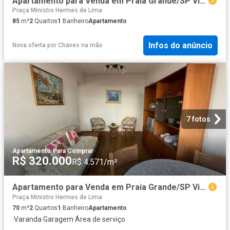
Apartamento para Venda em Praia Grande/SP Vila Caiçara 2 Quartos
Praça Ministro Hermes de Lima
85
m²
2
Quartos
1
Banheiro
Apartamento
Infos do anúncio
Nova oferta
por
Chaves na mão
7 fotos
Apartamento
·
Para Comprar
R$ 320.000
R$ 4.571/m²
Apartamento para Venda em Praia Grande/SP Vilamar 2 Quartos
Praça Ministro Hermes de Lima
70
m²
2
Quartos
1
Banheiro
Apartamento
·
Varanda
·
Garagem
·
Área de serviço