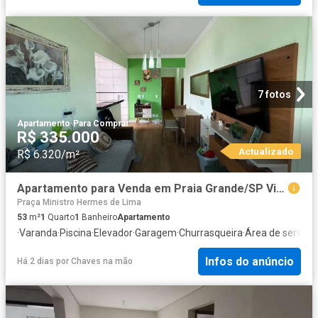
7 fotos
Apartamento
·
Para Comprar
R$ 335.000
Actualizado
R$ 6.320/m²
Apartamento para Venda em Praia Grande/SP Vila Caiçara 1 Quartos
Praça Ministro Hermes de Lima
53
m²
1
Quarto
1
Banheiro
Apartamento
·
Varanda
·
Piscina
·
Elevador
·
Garagem
·
Churrasqueira
·
Área de serviço
·
Infos do anúncio
Há 2 dias
por
Chaves na mão