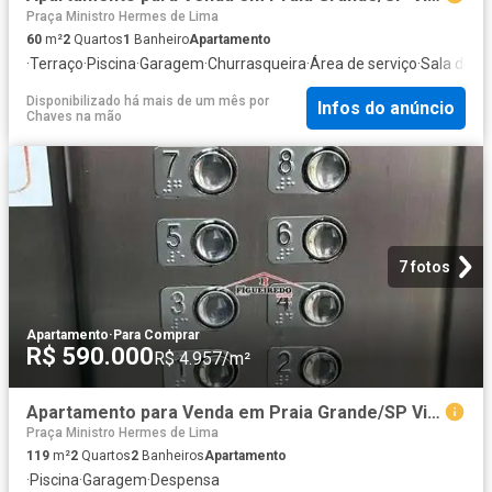
Praça Ministro Hermes de Lima
60
m²
2
Quartos
1
Banheiro
Apartamento
·
Terraço
·
Piscina
·
Garagem
·
Churrasqueira
·
Área de serviço
·
Sala de jo
Disponibilizado há mais de um mês
por
Infos do anúncio
Chaves na mão
7 fotos
Apartamento
·
Para Comprar
R$ 590.000
R$ 4.957/m²
Apartamento para Venda em Praia Grande/SP Vila Assunção 2 Quartos
Praça Ministro Hermes de Lima
119
m²
2
Quartos
2
Banheiros
Apartamento
·
Piscina
·
Garagem
·
Despensa