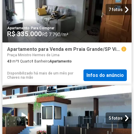
7 fotos
Apartamento
·
Para Comprar
R$ 335.000
R$ 7.790/m²
Apartamento para Venda em Praia Grande/SP Vila Caiçara 1 Quartos
Praça Ministro Hermes de Lima
43
m²
1
Quarto
1
Banheiro
Apartamento
Disponibilizado há mais de um mês
por
Infos do anúncio
Chaves na mão
5 fotos