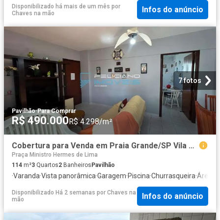
Disponibilizado há mais de um mês
por
Infos do anúncio
Chaves na mão
7 fotos
Pavilhão
·
Para Comprar
R$ 490.000
R$ 4.298/m²
Cobertura para Venda em Praia Grande/SP Vila Caiçara 3 Quartos
Praça Ministro Hermes de Lima
114
m²
3
Quartos
2
Banheiros
Pavilhão
·
Varanda
·
Vista panorâmica
·
Garagem
·
Piscina
·
Churrasqueira
·
Área de
Disponibilizado Há 2 semanas
por
Chaves na
Infos do anúncio
mão