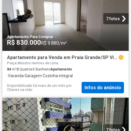
7 fotos
Apartamento
·
Para Comprar
R$ 830.000
R$ 9.880/m²
Apartamento para Venda em Praia Grande/SP Vilamar 2 Quartos
Praça Ministro Hermes de Lima
84
m²
2
Quartos
1
Banheiro
Apartamento
·
Varanda
·
Garagem
·
Cozinha integral
Disponibilizado há mais de um mês
por
Infos do anúncio
Chaves na mão
7 fotos