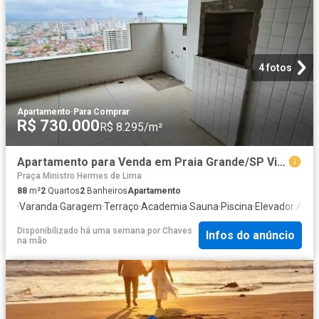
4 fotos
Apartamento
·
Para Comprar
R$ 730.000
R$ 8.295/m²
Apartamento para Venda em Praia Grande/SP Vila Caiçara 2 Quartos
Praça Ministro Hermes de Lima
88
m²
2
Quartos
2
Banheiros
Apartamento
·
Varanda
·
Garagem
·
Terraço
·
Academia
·
Sauna
·
Piscina
·
Elevador
·
Ar C
Disponibilizado há uma semana
por
Chaves
Infos do anúncio
na mão