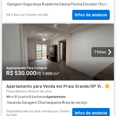
·
Garagem
·
Segurança
·
Academia
·
Sauna
·
Piscina
·
Elevador
·
Churrasqu
Infos do anúncio
Há 4 dias
por
Chaves na mão
7 fotos
Apartamento
·
Para Comprar
R$ 530.000
R$ 5.888/m²
Apartamento para Venda em Praia Grande/SP Vilamar 2 Quartos
Praça Ministro Hermes de Lima
90
m²
2
Quartos
2
Banheiros
Apartamento
·
Varanda
·
Garagem
·
Churrasqueira
·
Área de serviço
Disponibilizado há uma semana
por
Chaves
Infos do anúncio
na mão