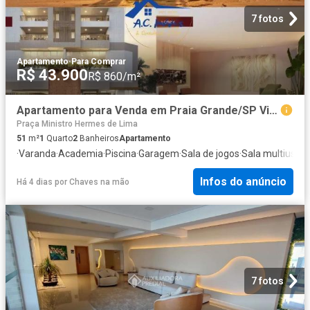
7 fotos
Apartamento
·
Para Comprar
R$ 43.900
R$ 860/m²
Apartamento para Venda em Praia Grande/SP Vila Caiçara 1 Quartos
Praça Ministro Hermes de Lima
51
m²
1
Quarto
2
Banheiros
Apartamento
·
Varanda
·
Academia
·
Piscina
·
Garagem
·
Sala de jogos
·
Sala multiuso
Infos do anúncio
Há 4 dias
por
Chaves na mão
7 fotos