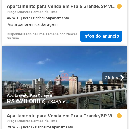
Apartamento para Venda em Praia Grande/SP Vilamar 1 Quartos
Praça Ministro Hermes de Lima
45
m²
1
Quarto
1
Banheiro
Apartamento
·
Vista panorâmica
·
Garagem
Disponibilizado há uma semana
por
Chaves
Infos do anúncio
na mão
7 fotos
Apartamento
·
Para Comprar
R$ 620.000
R$ 7.848/m²
Apartamento para Venda em Praia Grande/SP Vila Caiçara 2 Quartos
Praça Ministro Hermes de Lima
79
m²
2
Quartos
2
Banheiros
Apartamento