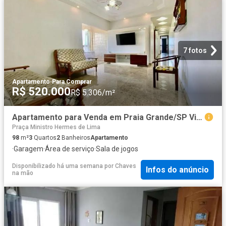
7 fotos
Apartamento
·
Para Comprar
R$ 520.000
R$ 5.306/m²
Apartamento para Venda em Praia Grande/SP Vila Caiçara 3 Quartos
Praça Ministro Hermes de Lima
98
m²
3
Quartos
2
Banheiros
Apartamento
·
Garagem
·
Área de serviço
·
Sala de jogos
Disponibilizado há uma semana
por
Chaves
Infos do anúncio
na mão