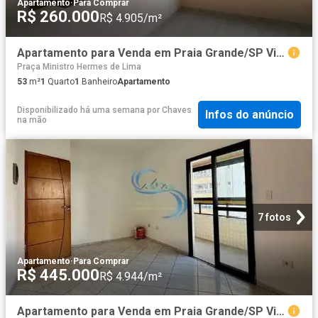
Apartamento
·
Para Comprar
R$ 260.000
R$ 4.905/m²
Apartamento para Venda em Praia Grande/SP Vila Caiçara 1 Quartos
Praça Ministro Hermes de Lima
53
m²
1
Quarto
1
Banheiro
Apartamento
Disponibilizado há uma semana
por
Chaves
Infos do anúncio
na mão
7 fotos
Apartamento
·
Para Comprar
R$ 445.000
R$ 4.944/m²
Apartamento para Venda em Praia Grande/SP Vila Caiçara 2 Quartos