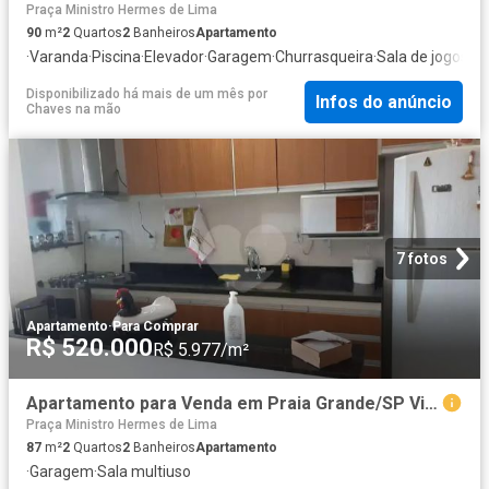
Praça Ministro Hermes de Lima
90
m²
2
Quartos
2
Banheiros
Apartamento
·
Varanda
·
Piscina
·
Elevador
·
Garagem
·
Churrasqueira
·
Sala de jogos
Disponibilizado há mais de um mês
por
Infos do anúncio
Chaves na mão
7 fotos
Apartamento
·
Para Comprar
R$ 520.000
R$ 5.977/m²
Apartamento para Venda em Praia Grande/SP Vila Caiçara 2 Quartos
Praça Ministro Hermes de Lima
87
m²
2
Quartos
2
Banheiros
Apartamento
·
Garagem
·
Sala multiuso