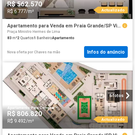
R$ 562.570
Actualizado
R$ 6.777/m²
Apartamento para Venda em Praia Grande/SP Vila Caiçara 2 Quartos
Praça Ministro Hermes de Lima
83
m²
2
Quartos
1
Banheiro
Apartamento
Infos do anúncio
Nova oferta
por
Chaves na mão
6 fotos
Apartamento
·
Para Comprar
R$ 806.820
Actualizado
R$ 9.492/m²