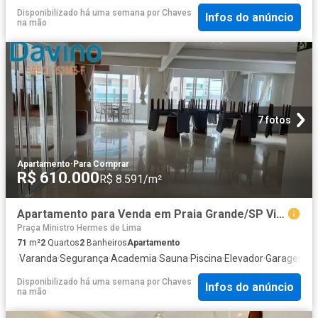
Disponibilizado há uma semana
por
Chaves
Infos do anúncio
na mão
7 fotos
Apartamento
·
Para Comprar
R$ 610.000
R$ 8.591/m²
Apartamento para Venda em Praia Grande/SP Vila Caiçara 2 Quartos
Praça Ministro Hermes de Lima
71
m²
2
Quartos
2
Banheiros
Apartamento
·
Varanda
·
Segurança
·
Academia
·
Sauna
·
Piscina
·
Elevador
·
Garagem
·
C
Disponibilizado há uma semana
por
Chaves
Infos do anúncio
na mão