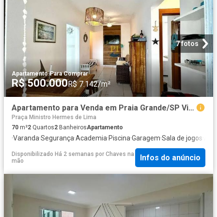
7 fotos
Apartamento
·
Para Comprar
R$ 500.000
R$ 7.142/m²
Apartamento para Venda em Praia Grande/SP Vilamar 2 Quartos
Praça Ministro Hermes de Lima
70
m²
2
Quartos
2
Banheiros
Apartamento
·
Varanda
·
Segurança
·
Academia
·
Piscina
·
Garagem
·
Sala de jogos
·
Ala
Disponibilizado Há 2 semanas
por
Chaves na
Infos do anúncio
mão