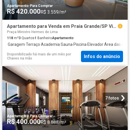
Apartamento
·
Para Comprar
R$ 420.000
R$ 3.559/m²
Apartamento para Venda em Praia Grande/SP Vila Caiçara 3 Quartos
Praça Ministro Hermes de Lima
118
m²
3
Quartos
1
Banheiro
Apartamento
·
Garagem
·
Terraço
·
Academia
·
Sauna
·
Piscina
·
Elevador
·
Área das cria
Disponibilizado há mais de um mês
por
Infos do anúncio
Chaves na mão
7 fotos
Apartamento
·
Para Comprar
R$ 400.000
R$ 8.888/m²