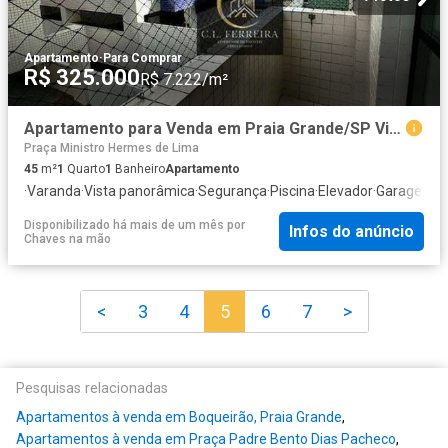
Apartamento
·
Para Comprar
R$ 325.000
R$ 7.222/m²
Apartamento para Venda em Praia Grande/SP Vila Assunção 1 Quartos
Praça Ministro Hermes de Lima
45
m²
1
Quarto
1
Banheiro
Apartamento
·
Varanda
·
Vista panorâmica
·
Segurança
·
Piscina
·
Elevador
·
Garagem
Disponibilizado há mais de um mês
por
Infos do anúncio
Chaves na mão
<
3
4
5
6
7
>
Pesquisas relacionadas
Apartamentos à venda em Boqueirão, Praia Grande
,
Apartamentos à venda em Praça Padre Bento Dias Pacheco
,