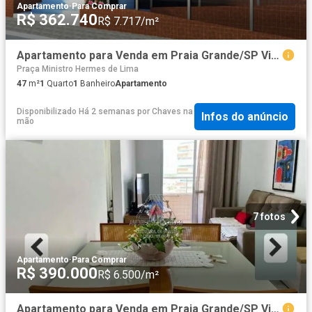
Apartamento
·
Para Comprar
R$ 362.740
R$ 7.717/m²
Apartamento para Venda em Praia Grande/SP Vila Caiçara 1 Quartos
Praça Ministro Hermes de Lima
47
m²
1
Quarto
1
Banheiro
Apartamento
Disponibilizado Há 2 semanas
por
Chaves na
Infos do anúncio
mão
7 fotos
Apartamento
·
Para Comprar
R$ 390.000
R$ 6.500/m²
Apartamento para Venda em Praia Grande/SP Vila Caiçara 2 Quartos