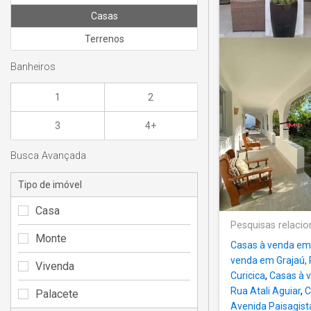
Casas
Terrenos
Banheiros
1
2
3
4+
Busca Avançada
Tipo de imóvel
Casa
Pesquisas relaci
Monte
Casas à venda e
venda em Grajaú, 
Vivenda
Curicica
,
Casas à 
Rua Atali Aguiar
,
C
Palacete
Avenida Paisagist