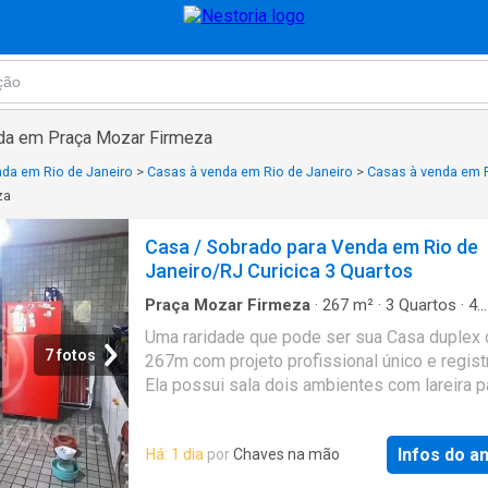
nda em Praça Mozar Firmeza
nda em Rio de Janeiro
>
Casas à venda em Rio de Janeiro
>
Casas à venda em 
za
Casa / Sobrado para Venda em Rio de
Janeiro/RJ Curicica 3 Quartos
Praça Mozar Firmeza
·
267
m²
·
3
Quartos
·
4
Banheiros
·
Casa
·
Varanda
·
Garagem
·
Lareira
Uma raridade que pode ser sua Casa duplex 
Churrasqueira
·
Alarme
7 fotos
267m com projeto profissional único e regist
Ela possui sala dois ambientes com lareira p
dias de frio no inverno de Jacarepaguá 3 qua
grandes sendo 2 suítes com saída para uma 
Infos do a
Há: 1 dia
por
Chaves na mão
com linda vista. Os banheiros delas possue
hidromassagens blindex armários e uma um 