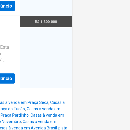
es na
núncio
nado
R$ 1.300.000
ais
acidade
 com
ueira
·
 Esta
a
ciais!
/
ncos,
rante
a
 3
núncio
scina,
Algumas
 padrão
uída
penas
formada
,
as à venda em Praça Seca
,
Casas à
raça do Tucão
,
Casas à venda em
 No
 Praça Pardinho
,
Casas à venda em
eiro,
de Novembro
,
Casas à venda em
critório
asas à venda em Avenida Brasil-pista