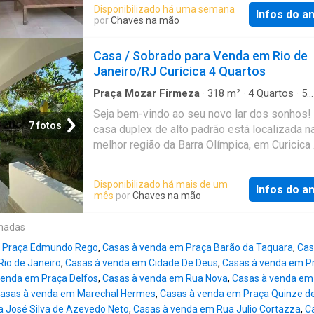
Vai lhe possibilitar curtir os dias mais quent
Disponibilizado há uma semana
Infos do a
piscina, praticar diversos esportes na quadra
por
Chaves na mão
poliesportiva, todo o conforto do ar condicio
nos dias mais ra para você aproveitar nos
Casa / Sobrado para Venda em Rio de
momentos de descontração. Elevador para m
Janeiro/RJ Curicica 4 Quartos
praticidade no dia-a-dia. Encontra-se na priv
de um condomínio fechado. Terraço gourmet
Praça Mozar Firmeza
·
318
m²
·
4
Quartos
·
5
Banheiros
·
Casa
·
Garagem
·
Piscina
·
Churrasq
piscina lazer completo no condomínio aceita
Seja bem-vindo ao seu novo lar dos sonhos!
Despensa
financiamento TEMOS OUTRAS OPÇÕES E
7 fotos
casa duplex de alto padrão está localizada n
OPORTUNIDADES. CONFIRA! Condições espe
melhor região da Barra Olímpica, em Curicica 
Fazemos simulação gratuita em diversos ba
Jacarepaguá, oferecendo uma vista deslumb
sem compromisso, e oferecemos consultori
para a Pedra da Gávea. Com 4 quartos, sendo
Disponibilizado há mais de um
jurídica com acompanhamento de toda a
Infos do a
suítes, 5 banheiros, 4 vagas subterrâneas, pi
mês
por
Chaves na mão
documentação até a conclusão do negócio. 
churrasqueira e lavanderia, esta casa de alto
imagens deste anúncio podem ter recebido
possui 318 metros quadrados de área constr
onadas
aprimoramentos com Inteligência Artificial a
em um terreno de 532 m². Recentemente re
para melhorar a apresentação dos ambientes
m Praça Edmundo Rego
,
Casas à venda em Praça Barão da Taquara
,
Cas
em estilo contemporâneo, a casa é arejada,
preservando as características, dimensões
Rio de Janeiro
,
Casas à venda em Cidade De Deus
,
Casas à venda em P
espaçosa e decorada com muito bom gosto.
venda em Praça Delfos
,
Casas à venda em Rua Nova
,
Casas à venda em
subsolo, você encontrará um sótão com banh
asas à venda em Marechal Hermes
,
Casas à venda em Praça Quinze 
perfeito para ser utilizado como depósito, es
a José Silva de Azevedo Neto
,
Casas à venda em Rua Julio Cortazza
,
C