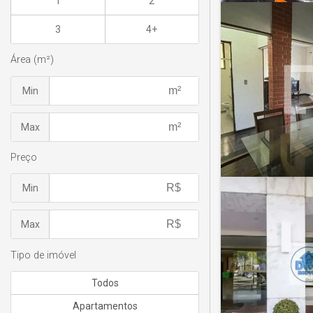
1
2
3
4+
Área (m²)
Min
Max
Preço
Min
Max
Tipo de imóvel
Todos
Apartamentos