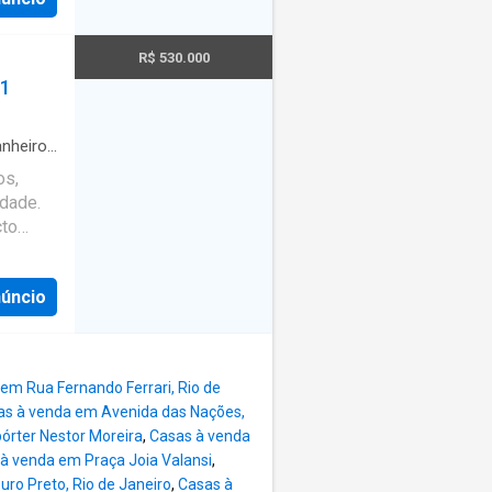
e
res. A
sidade
R$ 530.000
a
 1
e
,
 Com
nheiro
·
 recebe
os,
e forma
idade.
l.04-
cto
s
orciona
núncio
ar após
em Rua Fernando Ferrari, Rio de
as à venda em Avenida das Nações,
órter Nestor Moreira
,
Casas à venda
à venda em Praça Joia Valansi
,
ro Preto, Rio de Janeiro
,
Casas à