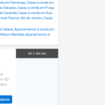
nda em Flamengo
,
Casas à venda em
o Salvador
,
Casas à venda em Praça
de Carandaí
,
Casas à venda em Rua
ral Tibúrcio, Rio de Janeiro
,
Casas
a Valansi
,
Apartamentos à venda em
 Nelson Mandela
,
Apartamentos à
R$ 3.700.000
sa
om 421
ados
maciça
m fins
núncio