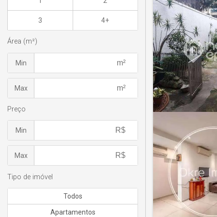
1
2
3
4+
Área (m²)
Min
Max
Preço
Min
Max
Tipo de imóvel
Todos
Apartamentos