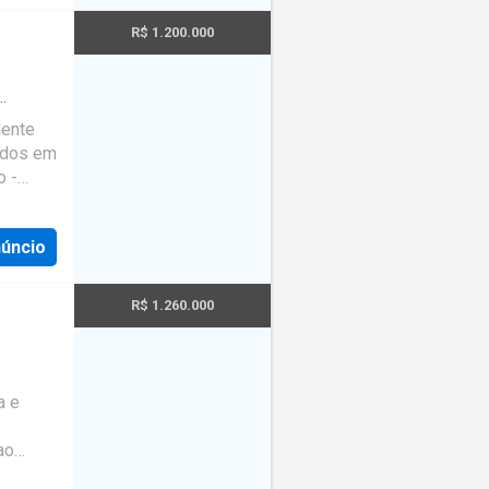
 vários
dia,
R$ 1.200.000
 8309d
lente
uídos em
o -
a. -
núncio
R$ 1.260.000
a e
ao