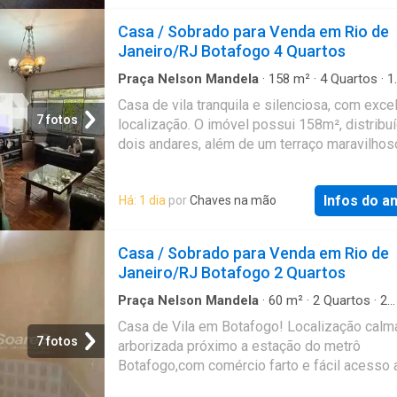
podendo ser utilizada como restaurante com
ambientes, academia de ginástica, clínica mé
Casa / Sobrado para Venda em Rio de
laboratório etc. Agende sua visita e confira!
Janeiro/RJ Botafogo 4 Quartos
Referência: JB6CS105661
Praça Nelson Mandela
·
158
m²
·
4
Quartos
·
1
Banheiro
·
Casa
·
Terraço
Casa de vila tranquila e silenciosa, com exce
7 fotos
localização. O imóvel possui 158m², distrib
dois andares, além de um terraço maravilhos
perfeito para momentos de lazer e convivênci
Atual.05-08-26 Referência: NBCV40044
Infos do a
Há: 1 dia
por
Chaves na mão
Casa / Sobrado para Venda em Rio de
Janeiro/RJ Botafogo 2 Quartos
Praça Nelson Mandela
·
60
m²
·
2
Quartos
·
2
Banheiros
·
Casa
·
Terraço
Casa de Vila em Botafogo! Localização calm
7 fotos
arborizada próximo a estação do metrô
Botafogo,com comércio farto e fácil acesso 
centro e outras localidades. Casa de vila