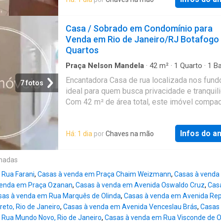
dormitórios, sendo 1 suíte, esta casa oferec
conforto e privacidade para todos os morado
posição de frente proporciona ótima lumino
Casa / Sobrado em Condomínio para
natural em todos os ambientes, destacando 
Venda em Rio de Janeiro/RJ Botafogo
fachada revestida em argamassa. A vista livr
Quartos
amplia a sensação de espaço e tranquilidade
permitindo contemplar a beleza do entorno.
Praça Nelson Mandela
·
42
m²
·
1
Quarto
·
1
Ba
Casa
orientação para o sol da manhã, a residência
Encantadora Casa de rua localizada nos fund
7 fotos
a iluminação favorável para começar o dia d
ideal para quem busca privacidade e tranquil
acolhedora e cheia de energia positiva. - Atua
Com 42 m² de área total, este imóvel compa
08-26 Referência: BOCA30003
oferece funcionalidade e aconchego em seu
espaços bem distribuídos. O dormitório prop
Infos do a
Há: 1 dia
por
Chaves na mão
conforto e aconchego, perfeito para descans
um longo dia de trabalho. - Atual.04-08-26
Referência: BOCA10002
onadas
 Rua Farani
,
Casas à venda em Praça Chaim Weizmann
,
Casas à venda 
venda em Praça Ozanan
,
Casas à venda em Avenida Oswaldo Cruz
,
Cas
sas à venda em Rua Marquês de Olinda
,
Casas à venda em Avenida Rep
eto, Rio de Janeiro
,
Casas à venda em Avenida Venceslau Brás
,
Casas 
 Rua Mundo Novo, Rio de Janeiro
,
Casas à venda em Rua Visconde de Ou