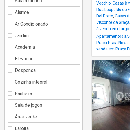
Sala multiuso
Vecchio
,
Casas à 
Rua Leopoldo de F
Alarme
Del Prete
,
Casas à 
Visconte da Graça
Ar Condicionado
à venda em Largo 
Jardim
Apartamentos à 
Praça Praia Nova
,
Academia
venda em Praça E
Elevador
Despensa
Cozinha integral
Banheira
Sala de jogos
Área verde
Lareira