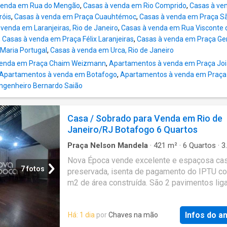
venda em Rua do Mengão
,
Casas à venda em Rio Comprido
,
Casas à ve
róis
,
Casas à venda em Praça Cuauhtémoc
,
Casas à venda em Praça Sã
venda em Laranjeiras, Rio de Janeiro
,
Casas à venda em Rua Visconte 
,
Casas à venda em Praça Félix Laranjeiras
,
Casas à venda em Praça Gene
Maria Portugal
,
Casas à venda em Urca, Rio de Janeiro
venda em Praça Chaim Weizmann
,
Apartamentos à venda em Praça Joi
Apartamentos à venda em Botafogo
,
Apartamentos à venda em Praça
ngenheiro Bernardo Saião
Casa / Sobrado para Venda em Rio de
Janeiro/RJ Botafogo 6 Quartos
Praça Nelson Mandela
·
421
m²
·
6
Quartos
·
3
Banheiros
·
Casa
·
Academia
·
Elevador
Nova Época vende excelente e espaçosa ca
7 fotos
preservada, isenta de pagamento do IPTU c
m2 de área construída. São 2 pavimentos lig
por 2 acessos em escada linear de madeira 
e por um elevador. Imóvel sendo utilizado co
Infos do a
Há: 1 dia
por
Chaves na mão
comerciais composto por vários ambientes,