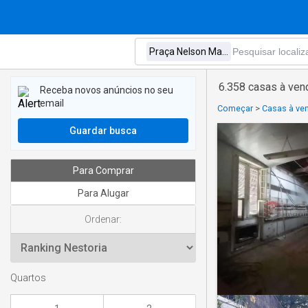
6.358 casas à ve
Receba novos anúncios no seu
email
Começar
>
Casas à ve
Guardar busca
Para Comprar
Para Alugar
Ordenar:
Quartos