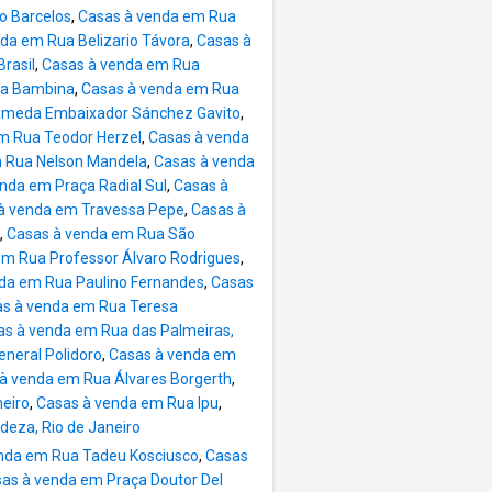
o Barcelos
,
Casas à venda em Rua
da em Rua Belizario Távora
,
Casas à
rasil
,
Casas à venda em Rua
ua Bambina
,
Casas à venda em Rua
ameda Embaixador Sánchez Gavito
,
m Rua Teodor Herzel
,
Casas à venda
 Rua Nelson Mandela
,
Casas à venda
nda em Praça Radial Sul
,
Casas à
à venda em Travessa Pepe
,
Casas à
,
Casas à venda em Rua São
em Rua Professor Álvaro Rodrigues
,
da em Rua Paulino Fernandes
,
Casas
s à venda em Rua Teresa
as à venda em Rua das Palmeiras,
neral Polidoro
,
Casas à venda em
à venda em Rua Álvares Borgerth
,
neiro
,
Casas à venda em Rua Ipu
,
deza, Rio de Janeiro
nda em Rua Tadeu Kosciusco
,
Casas
as à venda em Praça Doutor Del