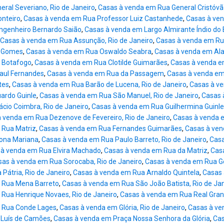
ral Severiano, Rio de Janeiro
,
Casas à venda em Rua General Cristóvã
onteiro
,
Casas à venda em Rua Professor Luiz Castanhede
,
Casas à ven
ngenheiro Bernardo Saião
,
Casas à venda em Largo Almirante Índio do B
Casas à venda em Rua Assunção, Rio de Janeiro
,
Casas à venda em R
o Gomes
,
Casas à venda em Rua Oswaldo Seabra
,
Casas à venda em Al
 Botafogo
,
Casas à venda em Rua Clotilde Guimarães
,
Casas à venda e
aul Fernandes
,
Casas à venda em Rua da Passagem
,
Casas à venda em
tes
,
Casas à venda em Rua Barão de Lucena, Rio de Janeiro
,
Casas à ve
ardo Guinle
,
Casas à venda em Rua São Manuel, Rio de Janeiro
,
Casas 
cio Coimbra, Rio de Janeiro
,
Casas à venda em Rua Guilhermina Guinle
 venda em Rua Dezenove de Fevereiro, Rio de Janeiro
,
Casas à venda 
 Rua Matriz
,
Casas à venda em Rua Fernandes Guimarães
,
Casas à ven
ona Mariana
,
Casas à venda em Rua Paulo Barreto, Rio de Janeiro
,
Casa
 à venda em Rua Elvira Machado
,
Casas à venda em Rua da Matriz
,
Cas
sas à venda em Rua Sorocaba, Rio de Janeiro
,
Casas à venda em Rua Ge
 Pátria, Rio de Janeiro
,
Casas à venda em Rua Arnaldo Quintela
,
Casas 
 Rua Mena Barreto
,
Casas à venda em Rua São João Batista, Rio de Ja
Rua Henrique Novaes, Rio de Janeiro
,
Casas à venda em Rua Real Gran
 Rua Conde Lages
,
Casas à venda em Glória, Rio de Janeiro
,
Casas à ve
 Luís de Camões
,
Casas à venda em Praça Nossa Senhora da Glória
,
Cas