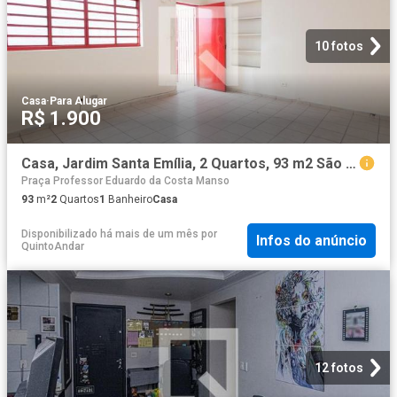
10 fotos
Casa
·
Para Alugar
R$ 1.900
Casa, Jardim Santa Emília, 2 Quartos, 93 m2 São Paulo
Praça Professor Eduardo da Costa Manso
93
m²
2
Quartos
1
Banheiro
Casa
Disponibilizado há mais de um mês
por
Infos do anúncio
QuintoAndar
12 fotos