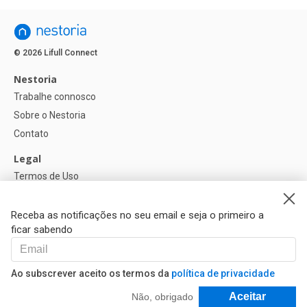
© 2026 Lifull Connect
Nestoria
Trabalhe connosco
Sobre o Nestoria
Contato
Legal
Termos de Uso
Política de privacidade
Política de Cookies
Receba as notificações no seu email e seja o primeiro a
ficar sabendo
Ajuda
FAQ
Ao subscrever aceito os termos da
política de privacidade
Nossos Parceiros
Filtrar e Classificar
Aceitar
Não, obrigado