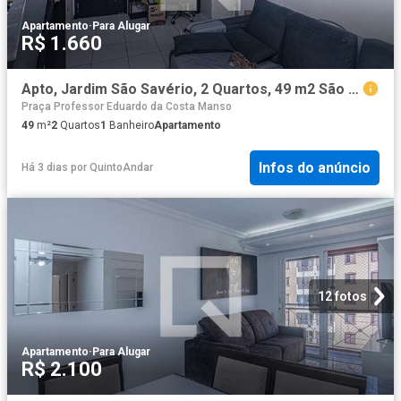
Apartamento
·
Para Alugar
R$ 1.660
Apto, Jardim São Savério, 2 Quartos, 49 m2 São Paulo
Praça Professor Eduardo da Costa Manso
49
m²
2
Quartos
1
Banheiro
Apartamento
Infos do anúncio
Há 3 dias
por
QuintoAndar
12 fotos
Apartamento
·
Para Alugar
R$ 2.100