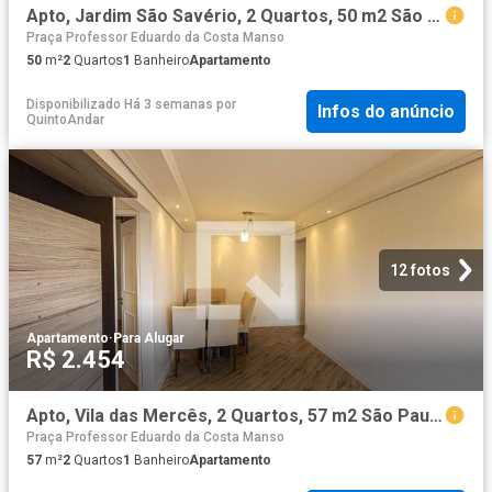
Apto, Jardim São Savério, 2 Quartos, 50 m2 São Paulo
Praça Professor Eduardo da Costa Manso
50
m²
2
Quartos
1
Banheiro
Apartamento
Disponibilizado Há 3 semanas
por
Infos do anúncio
QuintoAndar
12 fotos
Apartamento
·
Para Alugar
R$ 2.454
Apto, Vila das Mercês, 2 Quartos, 57 m2 São Paulo
Praça Professor Eduardo da Costa Manso
57
m²
2
Quartos
1
Banheiro
Apartamento