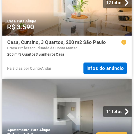
12 fotos
Casa
·
Para Alugar
R$ 3.590
Casa, Cursino, 3 Quartos, 200 m2 São Paulo
Praça Professor Eduardo da Costa Manso
200
m²
3
Quartos
3
Banheiros
Casa
Infos do anúncio
Há 3 dias
por
QuintoAndar
11 fotos
Apartamento
·
Para Alugar