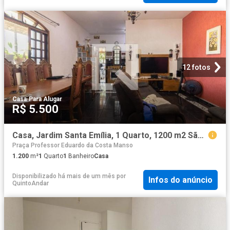
12 fotos
Casa
·
Para Alugar
R$ 5.500
Casa, Jardim Santa Emília, 1 Quarto, 1200 m2 São Paulo
Praça Professor Eduardo da Costa Manso
1.200
m²
1
Quarto
1
Banheiro
Casa
Disponibilizado há mais de um mês
por
Infos do anúncio
QuintoAndar