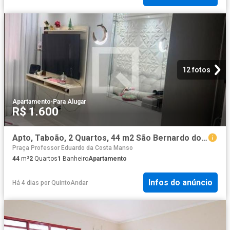
12 fotos
Apartamento
·
Para Alugar
R$ 1.600
Apto, Taboão, 2 Quartos, 44 m2 São Bernardo do Campo
Praça Professor Eduardo da Costa Manso
44
m²
2
Quartos
1
Banheiro
Apartamento
Infos do anúncio
Há 4 dias
por
QuintoAndar