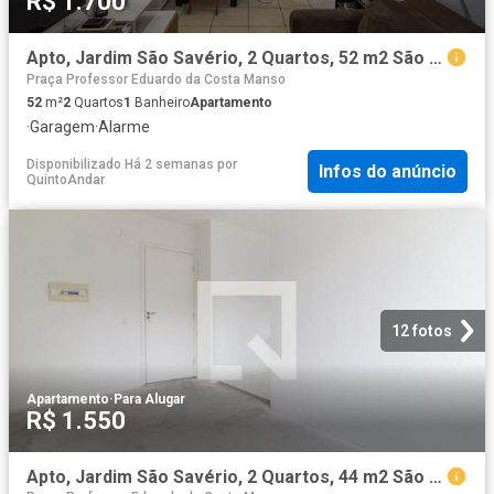
R$ 1.700
Apto, Jardim São Savério, 2 Quartos, 52 m2 São Paulo
Praça Professor Eduardo da Costa Manso
52
m²
2
Quartos
1
Banheiro
Apartamento
·
Garagem
·
Alarme
Disponibilizado Há 2 semanas
por
Infos do anúncio
QuintoAndar
12 fotos
Apartamento
·
Para Alugar
R$ 1.550
Apto, Jardim São Savério, 2 Quartos, 44 m2 São Paulo