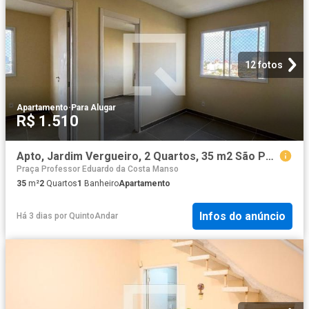
12 fotos
Apartamento
·
Para Alugar
R$ 1.510
Apto, Jardim Vergueiro, 2 Quartos, 35 m2 São Paulo
Praça Professor Eduardo da Costa Manso
35
m²
2
Quartos
1
Banheiro
Apartamento
Infos do anúncio
Há 3 dias
por
QuintoAndar