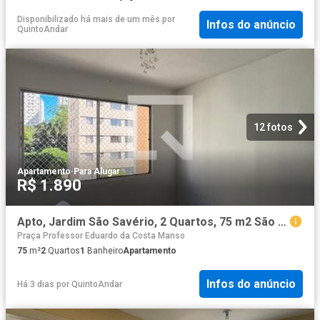
Disponibilizado há mais de um mês
por
Infos do anúncio
QuintoAndar
12 fotos
Apartamento
·
Para Alugar
R$ 1.890
Apto, Jardim São Savério, 2 Quartos, 75 m2 São Paulo
Praça Professor Eduardo da Costa Manso
75
m²
2
Quartos
1
Banheiro
Apartamento
Infos do anúncio
Há 3 dias
por
QuintoAndar