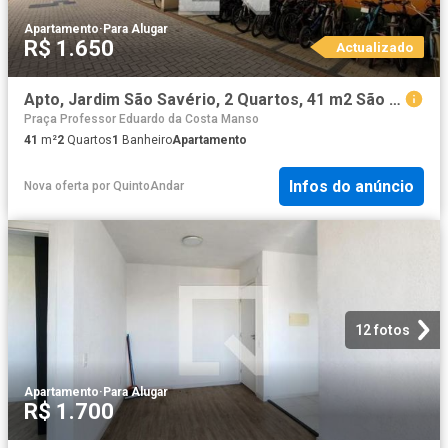
Apartamento
·
Para Alugar
R$ 1.650
Actualizado
Apto, Jardim São Savério, 2 Quartos, 41 m2 São Paulo
Praça Professor Eduardo da Costa Manso
41
m²
2
Quartos
1
Banheiro
Apartamento
Infos do anúncio
Nova oferta
por
QuintoAndar
12 fotos
Apartamento
·
Para Alugar
R$ 1.700