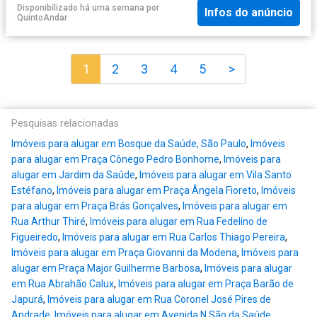
Disponibilizado há uma semana
por
Infos do anúncio
QuintoAndar
1
2
3
4
5
>
Pesquisas relacionadas
Imóveis para alugar em Bosque da Saúde, São Paulo
,
Imóveis
para alugar em Praça Cônego Pedro Bonhome
,
Imóveis para
alugar em Jardim da Saúde
,
Imóveis para alugar em Vila Santo
Estéfano
,
Imóveis para alugar em Praça Ângela Fioreto
,
Imóveis
para alugar em Praça Brás Gonçalves
,
Imóveis para alugar em
Rua Arthur Thiré
,
Imóveis para alugar em Rua Fedelino de
Figueiredo
,
Imóveis para alugar em Rua Carlos Thiago Pereira
,
Imóveis para alugar em Praça Giovanni da Modena
,
Imóveis para
alugar em Praça Major Guilherme Barbosa
,
Imóveis para alugar
em Rua Abrahão Calux
,
Imóveis para alugar em Praça Barão de
Japurá
,
Imóveis para alugar em Rua Coronel José Pires de
Andrade
,
Imóveis para alugar em Avenida N São da Saúde
,