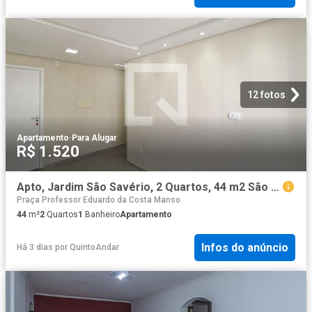
12 fotos
Apartamento
·
Para Alugar
R$ 1.520
Apto, Jardim São Savério, 2 Quartos, 44 m2 São Paulo
Praça Professor Eduardo da Costa Manso
44
m²
2
Quartos
1
Banheiro
Apartamento
Infos do anúncio
Há 3 dias
por
QuintoAndar