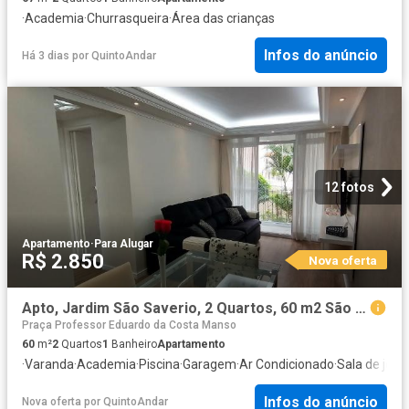
·
Academia
·
Churrasqueira
·
Área das crianças
Infos do anúncio
Há 3 dias
por
QuintoAndar
12 fotos
Apartamento
·
Para Alugar
R$ 2.850
Nova oferta
Apto, Jardim São Saverio, 2 Quartos, 60 m2 São Paulo
Praça Professor Eduardo da Costa Manso
60
m²
2
Quartos
1
Banheiro
Apartamento
·
Varanda
·
Academia
·
Piscina
·
Garagem
·
Ar Condicionado
·
Sala de jogo
Infos do anúncio
Nova oferta
por
QuintoAndar