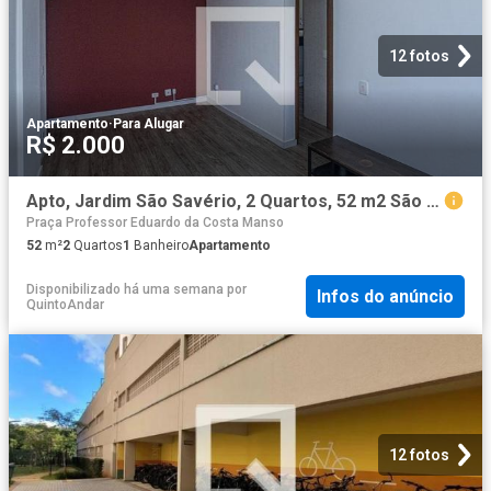
12 fotos
Apartamento
·
Para Alugar
R$ 2.000
Apto, Jardim São Savério, 2 Quartos, 52 m2 São Paulo
Praça Professor Eduardo da Costa Manso
52
m²
2
Quartos
1
Banheiro
Apartamento
Disponibilizado há uma semana
por
Infos do anúncio
QuintoAndar
12 fotos