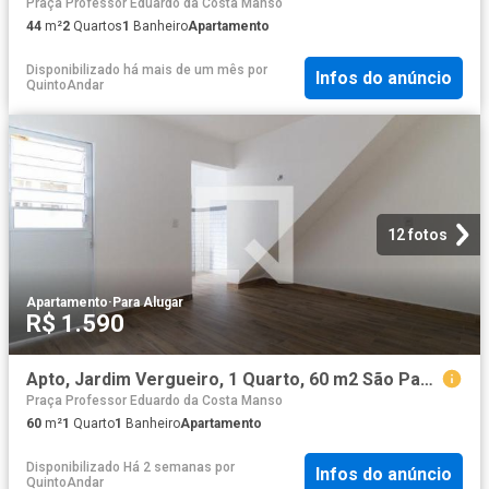
Praça Professor Eduardo da Costa Manso
44
m²
2
Quartos
1
Banheiro
Apartamento
Disponibilizado há mais de um mês
por
Infos do anúncio
QuintoAndar
12 fotos
Apartamento
·
Para Alugar
R$ 1.590
Apto, Jardim Vergueiro, 1 Quarto, 60 m2 São Paulo
Praça Professor Eduardo da Costa Manso
60
m²
1
Quarto
1
Banheiro
Apartamento
Disponibilizado Há 2 semanas
por
Infos do anúncio
QuintoAndar