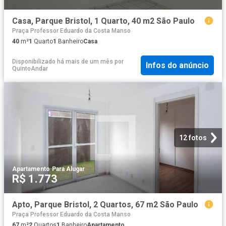
Casa, Parque Bristol, 1 Quarto, 40 m2 São Paulo
Praça Professor Eduardo da Costa Manso
40
m²
1
Quarto
1
Banheiro
Casa
Disponibilizado há mais de um mês
por
Infos do anúncio
QuintoAndar
12 fotos
Apartamento
·
Para Alugar
R$ 1.773
Apto, Parque Bristol, 2 Quartos, 67 m2 São Paulo
Praça Professor Eduardo da Costa Manso
67
m²
2
Quartos
1
Banheiro
Apartamento