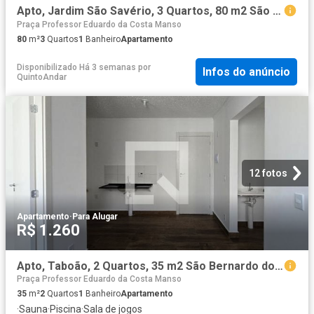
Apto, Jardim São Savério, 3 Quartos, 80 m2 São Paulo
Praça Professor Eduardo da Costa Manso
80
m²
3
Quartos
1
Banheiro
Apartamento
Disponibilizado Há 3 semanas
por
Infos do anúncio
QuintoAndar
12 fotos
Apartamento
·
Para Alugar
R$ 1.260
Apto, Taboão, 2 Quartos, 35 m2 São Bernardo do Campo
Praça Professor Eduardo da Costa Manso
35
m²
2
Quartos
1
Banheiro
Apartamento
·
Sauna
·
Piscina
·
Sala de jogos