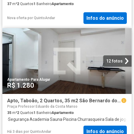
37
m²
2
Quartos
1
Banheiro
Apartamento
Infos do anúncio
Nova oferta
por
QuintoAndar
12 fotos
Apartamento
·
Para Alugar
R$ 1.280
Apto, Taboão, 2 Quartos, 35 m2 São Bernardo do Campo
Praça Professor Eduardo da Costa Manso
35
m²
2
Quartos
1
Banheiro
Apartamento
·
Segurança
·
Academia
·
Sauna
·
Piscina
·
Churrasqueira
·
Sala de jogos
·
A
Infos do anúncio
Há 3 dias
por
QuintoAndar