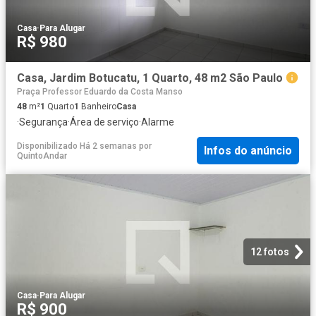
Casa
·
Para Alugar
R$ 980
Casa, Jardim Botucatu, 1 Quarto, 48 m2 São Paulo
Praça Professor Eduardo da Costa Manso
48
m²
1
Quarto
1
Banheiro
Casa
·
Segurança
·
Área de serviço
·
Alarme
Disponibilizado Há 2 semanas
por
Infos do anúncio
QuintoAndar
12 fotos
Casa
·
Para Alugar
R$ 900