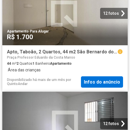
12 fotos
Apartamento
·
Para Alugar
R$ 1.700
Apto, Taboão, 2 Quartos, 44 m2 São Bernardo do Campo
Praça Professor Eduardo da Costa Manso
44
m²
2
Quartos
1
Banheiro
Apartamento
·
Área das crianças
Disponibilizado há mais de um mês
por
Infos do anúncio
QuintoAndar
12 fotos