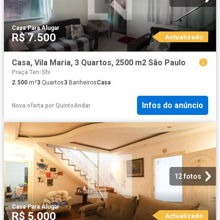
Casa
·
Para Alugar
R$ 7.500
Actualizado
Casa, Vila Maria, 3 Quartos, 2500 m2 São Paulo
Praça Ten-Shi
2.500
m²
3
Quartos
3
Banheiros
Casa
Infos do anúncio
Nova oferta
por
QuintoAndar
12 fotos
Casa
·
Para Alugar
R$ 5.000
Actualizado