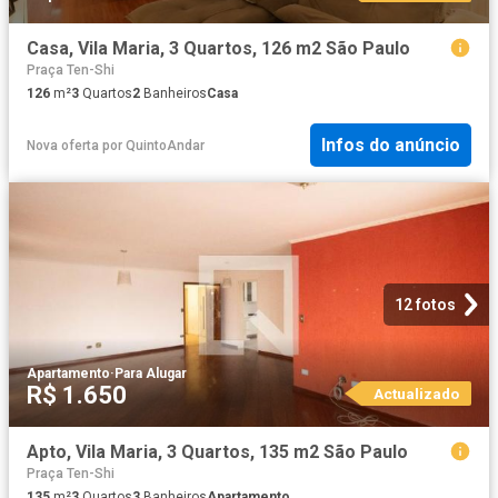
Casa, Vila Maria, 3 Quartos, 126 m2 São Paulo
Praça Ten-Shi
126
m²
3
Quartos
2
Banheiros
Casa
Infos do anúncio
Nova oferta
por
QuintoAndar
12 fotos
Apartamento
·
Para Alugar
R$ 1.650
Actualizado
Apto, Vila Maria, 3 Quartos, 135 m2 São Paulo
Praça Ten-Shi
135
m²
3
Quartos
3
Banheiros
Apartamento