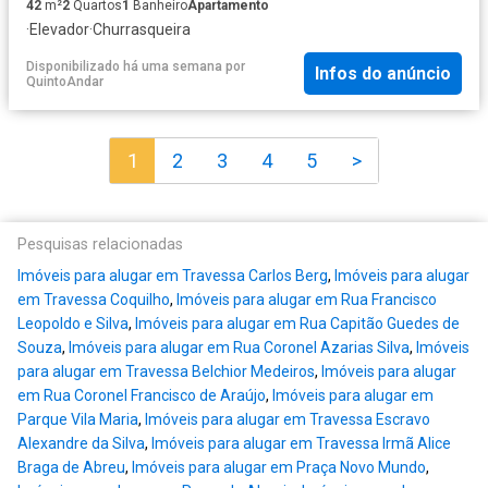
42
m²
2
Quartos
1
Banheiro
Apartamento
·
Elevador
·
Churrasqueira
Disponibilizado há uma semana
por
Infos do anúncio
QuintoAndar
1
2
3
4
5
>
Pesquisas relacionadas
Imóveis para alugar em Travessa Carlos Berg
,
Imóveis para alugar
em Travessa Coquilho
,
Imóveis para alugar em Rua Francisco
Leopoldo e Silva
,
Imóveis para alugar em Rua Capitão Guedes de
Souza
,
Imóveis para alugar em Rua Coronel Azarias Silva
,
Imóveis
para alugar em Travessa Belchior Medeiros
,
Imóveis para alugar
em Rua Coronel Francisco de Araújo
,
Imóveis para alugar em
Parque Vila Maria
,
Imóveis para alugar em Travessa Escravo
Alexandre da Silva
,
Imóveis para alugar em Travessa Irmã Alice
Braga de Abreu
,
Imóveis para alugar em Praça Novo Mundo
,