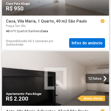
Casa
·
Para Alugar
R$ 950
Casa, Vila Maria, 1 Quarto, 40 m2 São Paulo
Praça Ten-Shi
40
m²
1
Quarto
1
Banheiro
Casa
Disponibilizado Há 3 semanas
por
Infos do anúncio
QuintoAndar
12 fotos
Apartamento
·
Para Alugar
R$ 2.200
Nova oferta