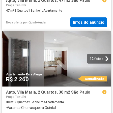
Apto, Vila Maria, 2 Quartos, 47 m2 São Paulo
Praça Ten-Shi
47
m²
2
Quartos
1
Banheiro
Apartamento
Infos do anúncio
Nova oferta
por
QuintoAndar
12 fotos
Apartamento
·
Para Alugar
R$ 2.260
Actualizado
Apto, Vila Maria, 2 Quartos, 38 m2 São Paulo
Praça Ten-Shi
38
m²
2
Quartos
2
Banheiros
Apartamento
·
Varanda
·
Churrasqueira
·
Quintal