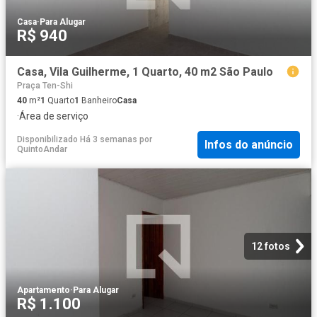
Casa
·
Para Alugar
R$ 940
Casa, Vila Guilherme, 1 Quarto, 40 m2 São Paulo
Praça Ten-Shi
40
m²
1
Quarto
1
Banheiro
Casa
·
Área de serviço
Disponibilizado Há 3 semanas
por
Infos do anúncio
QuintoAndar
12 fotos
Apartamento
·
Para Alugar
R$ 1.100