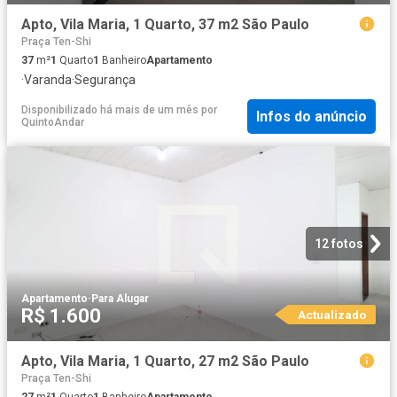
Apto, Vila Maria, 1 Quarto, 37 m2 São Paulo
Praça Ten-Shi
37
m²
1
Quarto
1
Banheiro
Apartamento
·
Varanda
·
Segurança
Disponibilizado há mais de um mês
por
Infos do anúncio
QuintoAndar
12 fotos
Apartamento
·
Para Alugar
R$ 1.600
Actualizado
Apto, Vila Maria, 1 Quarto, 27 m2 São Paulo
Praça Ten-Shi
27
m²
1
Quarto
1
Banheiro
Apartamento