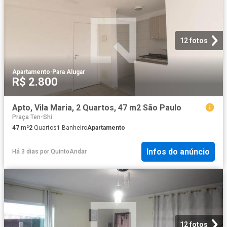
12 fotos
Apartamento
·
Para Alugar
R$ 2.800
Apto, Vila Maria, 2 Quartos, 47 m2 São Paulo
Praça Ten-Shi
47
m²
2
Quartos
1
Banheiro
Apartamento
Infos do anúncio
Há 3 dias
por
QuintoAndar
12 fotos