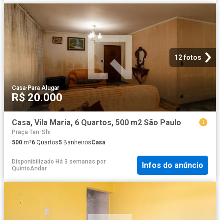
12 fotos
Casa
·
Para Alugar
R$ 20.000
Casa, Vila Maria, 6 Quartos, 500 m2 São Paulo
Praça Ten-Shi
500
m²
6
Quartos
5
Banheiros
Casa
Disponibilizado Há 3 semanas
por
Infos do anúncio
QuintoAndar