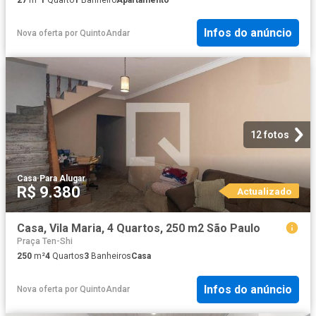
Infos do anúncio
Nova oferta
por
QuintoAndar
12 fotos
Casa
·
Para Alugar
R$ 9.380
Actualizado
Casa, Vila Maria, 4 Quartos, 250 m2 São Paulo
Praça Ten-Shi
250
m²
4
Quartos
3
Banheiros
Casa
Infos do anúncio
Nova oferta
por
QuintoAndar