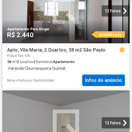
12 fotos
Apartamento
·
Para Alugar
R$ 2.440
Actualizado
Apto, Vila Maria, 2 Quartos, 38 m2 São Paulo
Praça Ten-Shi
38
m²
2
Quartos
3
Banheiros
Apartamento
·
Varanda
·
Churrasqueira
·
Quintal
Infos do anúncio
Nova oferta
por
QuintoAndar
12 fotos