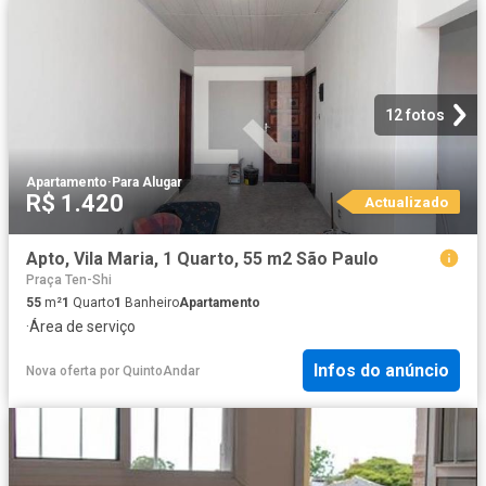
12 fotos
Apartamento
·
Para Alugar
R$ 1.420
Actualizado
Apto, Vila Maria, 1 Quarto, 55 m2 São Paulo
Praça Ten-Shi
55
m²
1
Quarto
1
Banheiro
Apartamento
·
Área de serviço
Infos do anúncio
Nova oferta
por
QuintoAndar