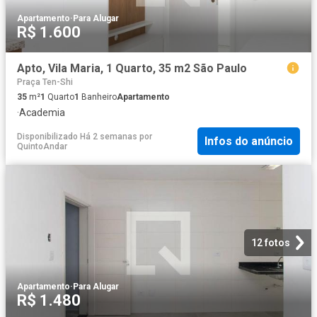
Apartamento
·
Para Alugar
R$ 1.600
Apto, Vila Maria, 1 Quarto, 35 m2 São Paulo
Praça Ten-Shi
35
m²
1
Quarto
1
Banheiro
Apartamento
·
Academia
Disponibilizado Há 2 semanas
por
Infos do anúncio
QuintoAndar
12 fotos
Apartamento
·
Para Alugar
R$ 1.480