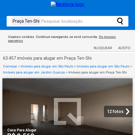
Usamos cookies. Continue navegando se você concorda.
Os nossos
parceiros
BLOQUEAR
ACEITO
63.457 imóveis para alugar em Praça Ten-Shi
Começar
>
Imóveis para alugar em São Paulo
>
Imóveis para alugar em São Paulo
>
Imóveis para alugar em Jardim Guança
>
Imóveis para alugar em Praça Ten-Shi
12 fotos
Casa
·
Para Alugar