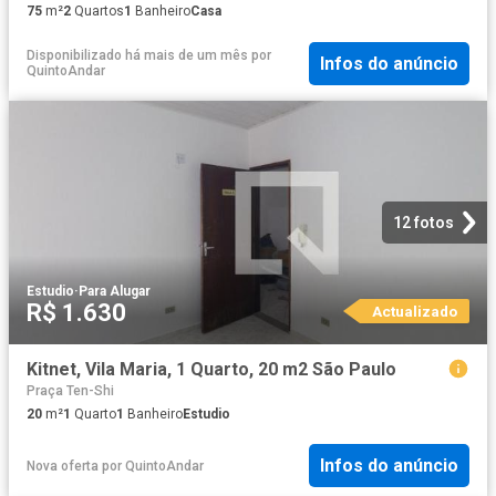
75
m²
2
Quartos
1
Banheiro
Casa
Disponibilizado há mais de um mês
por
Infos do anúncio
QuintoAndar
12 fotos
Estudio
·
Para Alugar
R$ 1.630
Actualizado
Kitnet, Vila Maria, 1 Quarto, 20 m2 São Paulo
Praça Ten-Shi
20
m²
1
Quarto
1
Banheiro
Estudio
Infos do anúncio
Nova oferta
por
QuintoAndar