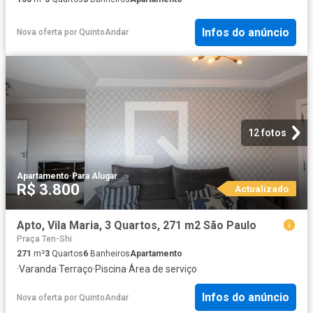
Infos do anúncio
Nova oferta
por
QuintoAndar
12 fotos
Apartamento
·
Para Alugar
R$ 3.800
Actualizado
Apto, Vila Maria, 3 Quartos, 271 m2 São Paulo
Praça Ten-Shi
271
m²
3
Quartos
6
Banheiros
Apartamento
·
Varanda
·
Terraço
·
Piscina
·
Área de serviço
Infos do anúncio
Nova oferta
por
QuintoAndar