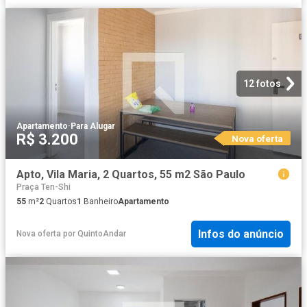
12 fotos
Apartamento
·
Para Alugar
R$ 3.200
Nova oferta
Apto, Vila Maria, 2 Quartos, 55 m2 São Paulo
Praça Ten-Shi
55
m²
2
Quartos
1
Banheiro
Apartamento
Infos do anúncio
Nova oferta
por
QuintoAndar