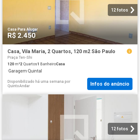
12 fotos
Casa
·
Para Alugar
R$ 2.450
Casa, Vila Maria, 2 Quartos, 120 m2 São Paulo
Praça Ten-Shi
120
m²
2
Quartos
1
Banheiro
Casa
·
Garagem
·
Quintal
Disponibilizado há uma semana
por
Infos do anúncio
QuintoAndar
12 fotos