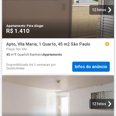
12 fotos
Apartamento
·
Para Alugar
R$ 1.410
Apto, Vila Maria, 1 Quarto, 45 m2 São Paulo
Praça Ten-Shi
45
m²
1
Quarto
1
Banheiro
Apartamento
Disponibilizado Há 3 semanas
por
Infos do anúncio
QuintoAndar
12 fotos