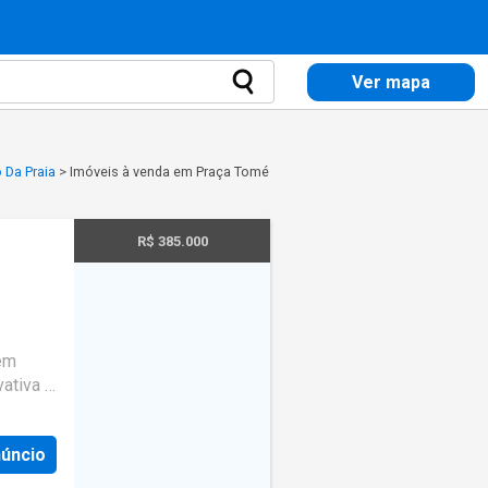
Ver mapa
 Da Praia
>
Imóveis à venda em Praça Tomé
R$ 385.000
em
vativa e
odar
núncio
orto.
omínio