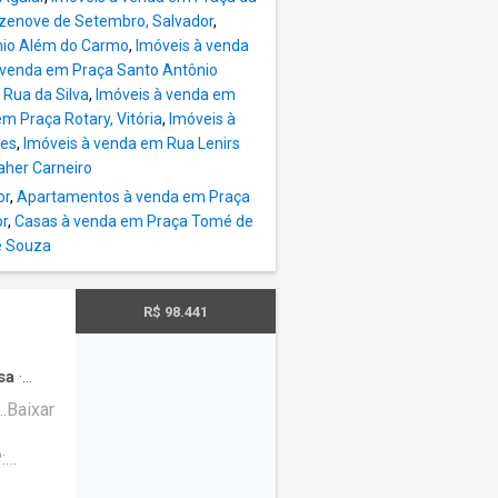
zenove de Setembro, Salvador
,
nio Além do Carmo
,
Imóveis à venda
 venda em Praça Santo Antônio
Rua da Silva
,
Imóveis à venda em
m Praça Rotary, Vitória
,
Imóveis à
nes
,
Imóveis à venda em Rua Lenirs
aher Carneiro
or
,
Apartamentos à venda em Praça
or
,
Casas à venda em Praça Tomé de
e Souza
R$ 98.441
sa
·
..Baixar
: