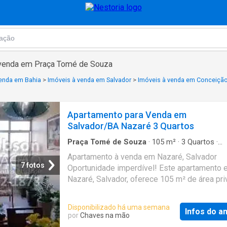
 venda em Praça Tomé de Souza
venda em Bahia
>
Imóveis à venda em Salvador
>
Imóveis à venda em Conceição
Apartamento para Venda em
Salvador/BA Nazaré 3 Quartos
Praça Tomé de Souza
·
105
m²
·
3
Quartos
·
Apartamento
·
Garagem
Apartamento à venda em Nazaré, Salvador
7 fotos
Oportunidade imperdível! Este apartamento 
Nazaré, Salvador, oferece 105 m² de área pri
conta com 3 dormitórios, perfeito para acom
sua família. Localizado em um edifício de 12
Disponibilizado há uma semana
Infos do a
andares, no 4º andar, proporciona vista e conf
por
Chaves na mão
Com 1 vaga de garagem e uma taxa de cond