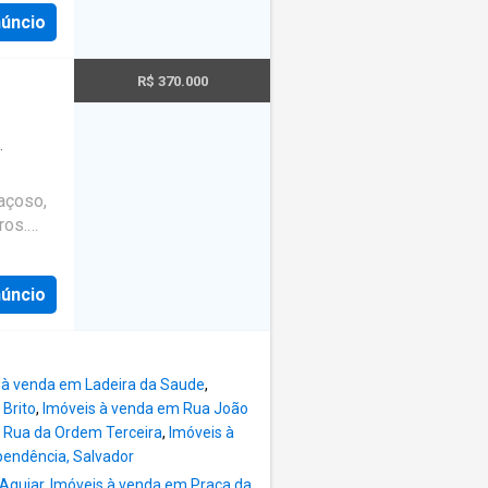
ma
nidades
núncio
al para
o!
e custo-
rea
R$ 370.000
e* *
s *
ndência
 *
açoso,
 * 1
ros.
o
sa na
núncio
rizam o
es
os
 à venda em Ladeira da Saude
,
 Brito
,
Imóveis à venda em Rua João
 Rua da Ordem Terceira
,
Imóveis à
pendência, Salvador
Aguiar
,
Imóveis à venda em Praça da