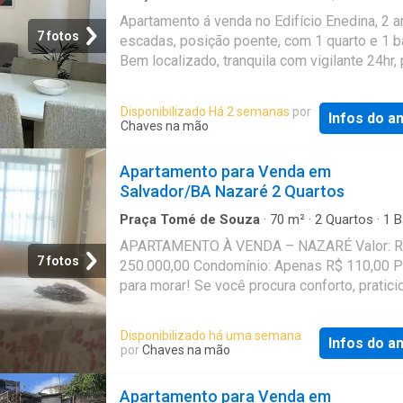
Apartamento
Outro destaque é o condomínio com valor ace
Apartamento á venda no Edifício Enedina, 2 a
perfeito para quem deseja economizar sem a
7 fotos
escadas, posição poente, com 1 quarto e 1 b
mão de uma boa localização. Ligue e agend
Bem localizado, tranquila com vigilante 24hr, 
visita! Referência: 2809
de farmácias, metrô do campo da pólvora e 
tororó. Agende agora mesmo uma visita. (Dé
Disponibilizado Há 2 semanas
por
Infos do a
Referência: AP04450
Chaves na mão
Apartamento para Venda em
Salvador/BA Nazaré 2 Quartos
Praça Tomé de Souza
·
70
m²
·
2
Quartos
·
1
B
·
Apartamento
·
Garagem
·
Área de serviço
APARTAMENTO À VENDA – NAZARÉ Valor: 
7 fotos
250.000,00 Condomínio: Apenas R$ 110,00 P
para morar! Se você procura conforto, pratici
excelente custo-benefício, este apartament
ótima oportunidade! O imóvel possui: 2 quar
Disponibilizado há uma semana
Infos do a
amplos e bem ventilados Sala espaçosa Coz
por
Chaves na mão
funcional Área de serviço Banheiro social ️ N
possui garagem. Localizado em Nazaré, em
Apartamento para Venda em