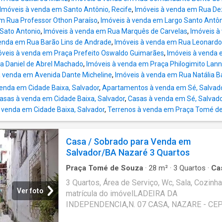
Imóveis à venda em Santo Antônio, Recife
,
Imóveis à venda em Rua De
m Rua Professor Othon Paraíso
,
Imóveis à venda em Largo Santo Antô
 Sato Antonio
,
Imóveis à venda em Rua Marquês de Carvelas
,
Imóveis à
enda em Rua Barão Lins de Andrade
,
Imóveis à venda em Rua Leonardo 
óveis à venda em Praça Prefeito Oswaldo Guimarães
,
Imóveis à venda e
a Daniel de Abrel Machado
,
Imóveis à venda em Praça Philogimito Lan
à venda em Avenida Dante Micheline
,
Imóveis à venda em Rua Natália B
enda em Cidade Baixa, Salvador
,
Apartamentos à venda em Sé, Salvad
asas à venda em Cidade Baixa, Salvador
,
Casas à venda em Sé, Salvad
 venda em Cidade Baixa, Salvador
,
Terrenos à venda em Praça Tomé d
Casa / Sobrado para Venda em
Salvador/BA Nazaré 3 Quartos
Praça Tomé de Souza
·
28
m²
·
3
Quartos
·
Ca
Área de serviço
3 Quartos, Área de Serviço, Wc, Sala, Cozinha
Ver foto
matrícula do imóvelLADEIRA DA
INDEPENDENCIA,N. 07 CASA, NAZARE - CEP
40040-340, SALVADOR - BAHIAFORMAS DE