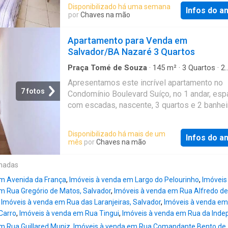
apartamento oferece ambientes amplos, óti
Disponibilizado há uma semana
contato agora e agende uma visita — oportu
Infos do a
ventilação e uma localização privilegiada, ide
por
Chaves na mão
assim não ficam disponíveis por muito temp
quem busca conforto, praticidade e excelent
Referência: Casanazare
benefício. # *Características do imóvel:* * Á
Apartamento para Venda em
privativa: *140 m²* * 3 quartos, sendo *1 suít
Salvador/BA Nazaré 3 Quartos
Sala ampla para dois ambientes * 3 banheiro
Varanda * Cozinha * Área de serviço * Depe
Praça Tomé de Souza
·
145
m²
·
3
Quartos
·
2
Banheiros
·
Apartamento
completa de empregada (DCE) * Armários
Apresentamos este incrível apartamento no
planejados * Armários planejados na cozinha
7 fotos
Condomínio Boulevard Suíço, no 1 andar, esp
Todos os quartos possuem varanda privativa
com escadas, nascente, 3 quartos e 2 banhei
vaga de garagem coberta # *Infraestrutura d
Agende já a sua visita. (Débora) Referência:
condomínio:* * Portaria 24 horas * Elevador *
AP04313
Disponibilizado há mais de um
Playground * Permitido animais * Água inclu
Infos do a
mês
por
Chaves na mão
taxa de condomínio # *Diferenciais que valo
imóvel:* * Posição solar nascente * Ambient
onadas
amplos e muito bem ventilados * Excelente
iluminação natural * Varanda privativa em tod
em Avenida da França
,
Imóveis à venda em Largo do Pelourinho
,
Imóveis
m Rua Gregório de Matos, Salvador
,
Imóveis à venda em Rua Alfredo de
,
Imóveis à venda em Rua das Laranjeiras, Salvador
,
Imóveis à venda em
Carro
,
Imóveis à venda em Rua Tingui
,
Imóveis à venda em Rua da Inde
m Rua Guillared Muniz
,
Imóveis à venda em Rua Comandante Bento de 