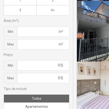
1
2
3
4+
Área (m²)
Min
Max
Preço
Min
Max
Tipo de imóvel
Todos
Apartamentos