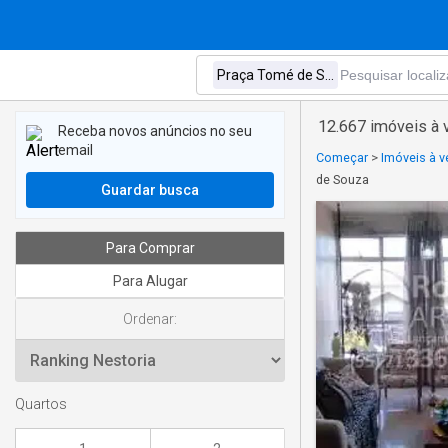
12.667 imóveis à
Receba novos anúncios no seu
email
Começar
>
Imóveis à 
de Souza
Guardar busca
Para Comprar
Para Alugar
Ordenar:
Quartos