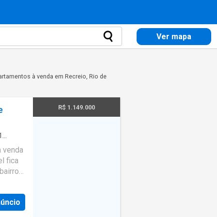
Ver mapa
rtamentos à venda em Recreio, Rio de
R$ 1.149.000
e
1
à venda
l fica
bairro
domínio:
núncio
isita?
berá