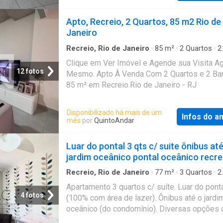
imóvel sem burocracia O QuintoAndar revolu
jeito de alugar e comprar imóveis: rápido, fáci
Apto, Recreio, 2 Quartos, 85 m2 Rio de
online, sem fiador e o melhor, sem burocracia
Janeiro
Conheça esse e outros imóveis no site do
QuintoAndar. CRECI-RJ J7575
Recreio, Rio de Janeiro
·
85
m²
·
2
Quartos
·
2
Banheiros
·
Apartamento
Clique em Ver Imóvel e Agende sua Visita A
12 fotos
Mesmo. Apto À Venda Com 2 Quartos e 2 Ban
85 m² em Recreio.Rio de Janeiro - RJ
Disponibilizado há mais de um
Infos do a
mês
por
QuintoAndar
Luar do pontal 3 qts c/ suite ônibus at
jardim oceânico pontal oceânico recre
Recreio, Rio de Janeiro
·
77
m²
·
3
Quartos
·
2
Banheiros
·
Apartamento
·
Academia
·
Sauna
·
Apartamento 3 quartos c/ suíte. Luar do pont
Churrasqueira
·
Área verde
·
Sala de jogos
·
Sala
4 fotos
(100% com área de lazer). Ônibus até o jardi
multiuso
oceânico (do condomínio). Diversas opções 
comércios ao lado do condomínio para você 