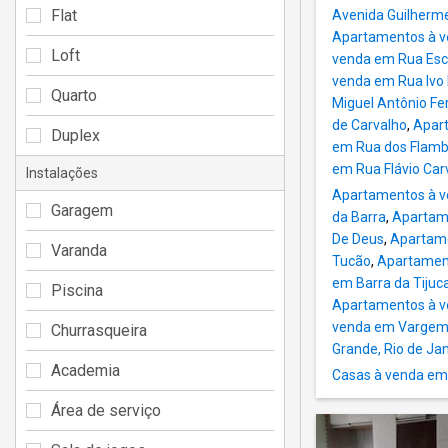
Flat
Avenida Guilherme
Apartamentos à v
Loft
venda em Rua Esc
venda em Rua Ivo
Quarto
Miguel Antônio F
de Carvalho
,
Apar
Duplex
em Rua dos Flambo
em Rua Flávio Car
Instalações
Apartamentos à ve
Garagem
da Barra
,
Apartam
De Deus
,
Apartame
Varanda
Tucão
,
Apartament
em Barra da Tijuc
Piscina
Apartamentos à v
venda em Vargem 
Churrasqueira
Grande, Rio de Ja
Academia
Casas à venda em
Área de serviço