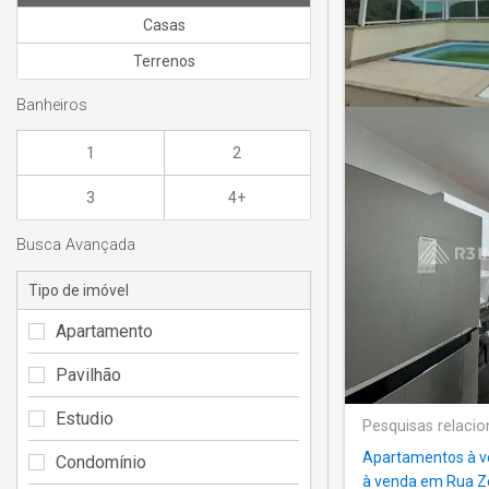
Casas
Terrenos
Banheiros
1
2
3
4+
Busca Avançada
Tipo de imóvel
Apartamento
Pavilhão
Estudio
Pesquisas relaci
Apartamentos à v
Condomínio
à venda em Rua Ze