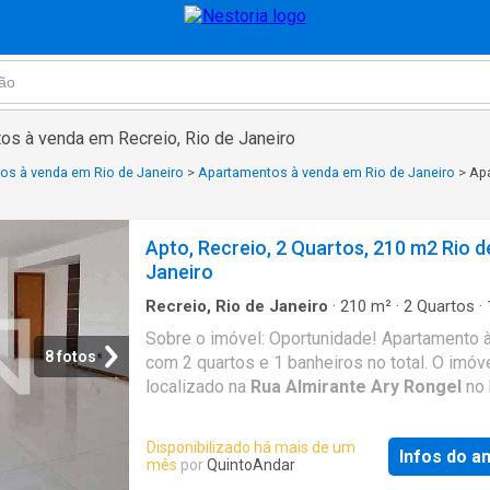
os à venda em Recreio, Rio de Janeiro
os à venda em Rio de Janeiro
>
Apartamentos à venda em Rio de Janeiro
>
Apa
Apto, Recreio, 2 Quartos, 210 m2 Rio d
Janeiro
Recreio, Rio de Janeiro
·
210
m²
·
2
Quartos
·
Banheiro
·
Apartamento
Sobre o imóvel: Oportunidade! Apartamento 
8 fotos
com 2 quartos e 1 banheiros no total. O imóve
localizado na
Rua Almirante Ary Rongel
no 
Recreio dos Bandeirantes em Rio de Janeiro.
Valores: - Valor de venda: R$ 1149000 - Con
Disponibilizado há mais de um
Infos do a
R$ 878 - IPTU: R$ 384 Que tal agendar uma v
mês
por
QuintoAndar
Entre em contato pelo formulário. Você rece