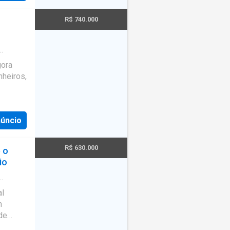
cionou o
l,
R$ 740.000
.
gora
heiros,
núncio
R$ 630.000
é o
io
Piscina
·
al
m
de
não ter