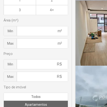
1
2
3
4+
Área (m²)
Min
Max
Preço
Min
Max
Tipo de imóvel
Todos
Apartamentos