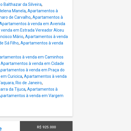
orto e
 Balthazar da Silveira
,
tem as
Helena Manela
,
Apartamentos à
 Campo
aro de Carvalho
,
Apartamentos à
na,
Apartamentos à venda em Avenida
ortiva,
 venda em Estrada Vereador Alceu
viços
ncisco Mário
,
Apartamentos à venda
e Sá Filho
,
Apartamentos à venda
m
cola 2º
artamentos à venda em Caminhos
spital,
,
Apartamentos à venda em Cidade
partamentos à venda em Praça do
em Curicica
,
Apartamentos à venda
quara, Rio de Janeiro
,
rra da Tijuca
,
Apartamentos à
Apartamentos à venda em Vargem
R$ 925.000
e