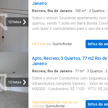
Janeiro
Recreio, Rio de Janeiro
·
100
m²
·
3
Quartos
·
Banheiros
·
Apartamento
Sobre o imóvel: Excelente apartamento com 
12 fotos
quartos, sendo 1 suíte em Barra Bonita. Con
com lazer e comodidades para o seu dia a di
Valores: - Valor de venda: R$ 925000 - Cond
R$ 1500 - IPTU: R$ 300 Que tal agendar uma 
Infos do a
Há 2 dias
por
QuintoAndar
Entre em contato pelo formulário. Você rece
uma mensagem por e-mail e WhatsApp com 
próximos passos. Seu imóvel sem burocraci
Apto, Recreio, 3 Quartos, 77 m2 Rio de
QuintoAndar revolucionou o jeito de alugar e
Janeiro
imóveis: rápido, fácil, online, sem fiador e o 
sem burocracia. Conheça esse e outros imóv
Recreio, Rio de Janeiro
·
77
m²
·
3
Quartos
·
2
Banheiros
·
Apartamento
·
Alarme
site do QuintoAndar. CRECI-RJ J7575
Sobre o imóvel: Condominio com segurança 
12 fotos
infraestrutura completa Valores: - Valor de v
690000 - Condomínio: R$ 1100 - IPTU: R$ 2
tal agendar uma visita? Entre em contato pel
formulário. Você receberá uma mensagem po
Disponibilizado há mais de um
Infos do a
mail e WhatsApp com os próximos passos. 
mês
por
QuintoAndar