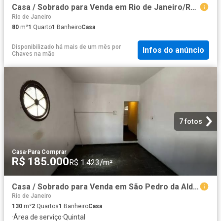
Casa / Sobrado para Venda em Rio de Janeiro/RJ Vargem Grande 1 Quartos
Rio de Janeiro
80
m²
1
Quarto
1
Banheiro
Casa
Disponibilizado há mais de um mês
por
Infos do anúncio
Chaves na mão
7 fotos
Casa
·
Para Comprar
R$ 185.000
R$ 1.423/m²
Casa / Sobrado para Venda em São Pedro da Aldeia/RJ Porto da Aldeia 2 Quartos
Rio de Janeiro
130
m²
2
Quartos
1
Banheiro
Casa
·
Área de serviço
·
Quintal