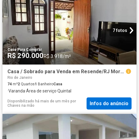
7 fotos
Casa
·
Para Comprar
R$ 290.000
R$ 3.918/m²
Casa / Sobrado para Venda em Resende/RJ Morada do Contorno 2 Quartos
Rio de Janeiro
74
m²
2
Quartos
1
Banheiro
Casa
·
Varanda
·
Área de serviço
·
Quintal
Disponibilizado há mais de um mês
por
Infos do anúncio
Chaves na mão