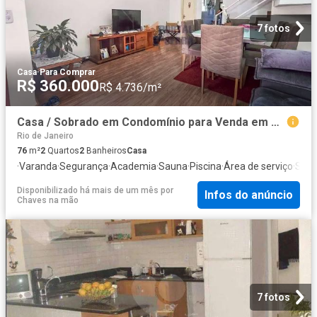
7 fotos
Casa
·
Para Comprar
R$ 360.000
R$ 4.736/m²
Casa / Sobrado em Condomínio para Venda em Teresópolis/RJ Araras 2 Quartos
Rio de Janeiro
76
m²
2
Quartos
2
Banheiros
Casa
·
Varanda
·
Segurança
·
Academia
·
Sauna
·
Piscina
·
Área de serviço
·
Sala
Disponibilizado há mais de um mês
por
Infos do anúncio
Chaves na mão
7 fotos