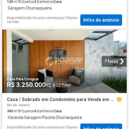
120
m²
3
Quartos
2
Banheiros
Casa
·
Garagem
·
Churrasqueira
Disponibilizado há uma semana
por
Chaves
Infos do anúncio
na mão
7 fotos
Casa
·
Para Comprar
R$ 3.250.000
R$ 9.027/m²
Casa / Sobrado em Condomínio para Venda em Rio de Janeiro/RJ Recreio dos Bandeirantes 5 Quartos
Rio de Janeiro
360
m²
5
Quartos
6
Banheiros
Casa
·
Varanda
·
Garagem
·
Piscina
·
Churrasqueira
Disponibilizado há uma semana
por
Chaves