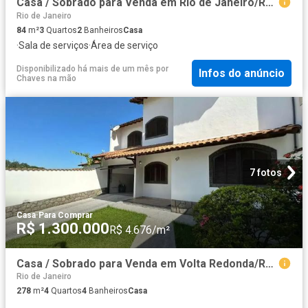
Casa / Sobrado para Venda em Rio de Janeiro/RJ Méier 3 Quartos
Rio de Janeiro
84
m²
3
Quartos
2
Banheiros
Casa
·
Sala de serviços
·
Área de serviço
Disponibilizado há mais de um mês
por
Infos do anúncio
Chaves na mão
7 fotos
Casa
·
Para Comprar
R$ 1.300.000
R$ 4.676/m²
Casa / Sobrado para Venda em Volta Redonda/RJ Vila Santa Cecília 4 Quartos
Rio de Janeiro
278
m²
4
Quartos
4
Banheiros
Casa