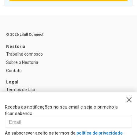
© 2026 Lifull Connect
Nestoria
Trabalhe connosco
Sobre o Nestoria
Contato
Legal
Termos de Uso
Política de privacidade
Política de Cookies
Receba as notificações no seu email e seja o primeiro a
ficar sabendo
Ajuda
FAQ
Ao subscrever aceito os termos da
política de privacidade
Nossos Parceiros