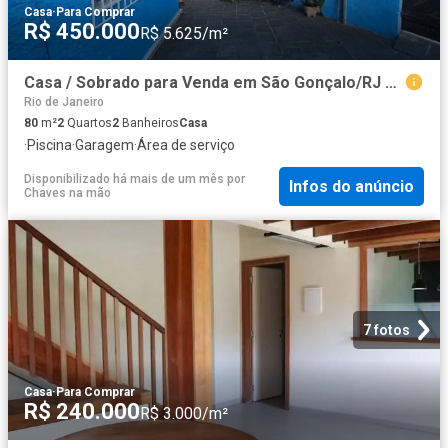
Casa
·
Para Comprar
R$ 450.000
R$ 5.625/m²
Casa / Sobrado para Venda em São Gonçalo/RJ Jardim Califórnia 2 Quartos
Rio de Janeiro
80
m²
2
Quartos
2
Banheiros
Casa
·
Piscina
·
Garagem
·
Área de serviço
Disponibilizado há mais de um mês
por
Infos do anúncio
Chaves na mão
7 fotos
Casa
·
Para Comprar
R$ 240.000
R$ 3.000/m²