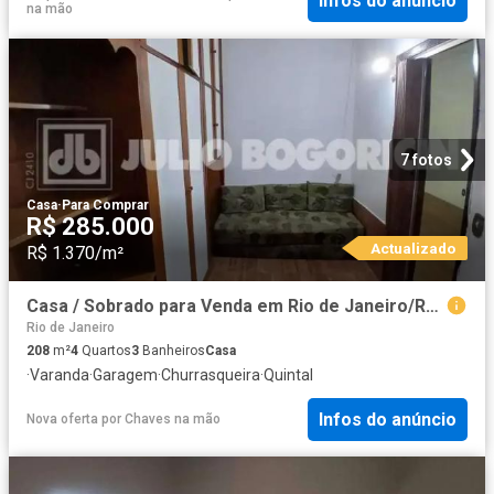
Infos do anúncio
na mão
7 fotos
Casa
·
Para Comprar
R$ 285.000
Actualizado
R$ 1.370/m²
Casa / Sobrado para Venda em Rio de Janeiro/RJ Praça Seca 4 Quartos
Rio de Janeiro
208
m²
4
Quartos
3
Banheiros
Casa
·
Varanda
·
Garagem
·
Churrasqueira
·
Quintal
Infos do anúncio
Nova oferta
por
Chaves na mão