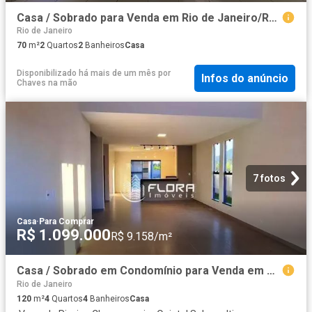
Casa / Sobrado para Venda em Rio de Janeiro/RJ Irajá 2 Quartos
Rio de Janeiro
70
m²
2
Quartos
2
Banheiros
Casa
Disponibilizado há mais de um mês
por
Infos do anúncio
Chaves na mão
7 fotos
Casa
·
Para Comprar
R$ 1.099.000
R$ 9.158/m²
Casa / Sobrado em Condomínio para Venda em Maricá/RJ Cajueiros Itaipuaçu 4 Quartos
Rio de Janeiro
120
m²
4
Quartos
4
Banheiros
Casa