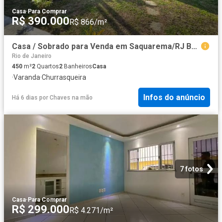
Casa
·
Para Comprar
R$ 390.000
R$ 866/m²
Casa / Sobrado para Venda em Saquarema/RJ Boqueirão 2 Quartos
Rio de Janeiro
450
m²
2
Quartos
2
Banheiros
Casa
·
Varanda
·
Churrasqueira
Infos do anúncio
Há 6 dias
por
Chaves na mão
7 fotos
Casa
·
Para Comprar
R$ 299.000
R$ 4.271/m²