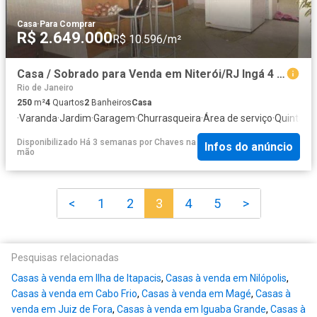
Casa
·
Para Comprar
R$ 2.649.000
R$ 10.596/m²
Casa / Sobrado para Venda em Niterói/RJ Ingá 4 Quartos
Rio de Janeiro
250
m²
4
Quartos
2
Banheiros
Casa
·
Varanda
·
Jardim
·
Garagem
·
Churrasqueira
·
Área de serviço
·
Quintal
Disponibilizado Há 3 semanas
por
Chaves na
Infos do anúncio
mão
<
1
2
3
4
5
>
Pesquisas relacionadas
Casas à venda em Ilha de Itapacis
,
Casas à venda em Nilópolis
,
Casas à venda em Cabo Frio
,
Casas à venda em Magé
,
Casas à
venda em Juiz de Fora
,
Casas à venda em Iguaba Grande
,
Casas à