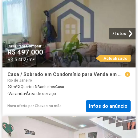
7 fotos
Casa
·
Para Comprar
R$ 497.000
Actualizado
R$ 5.402/m²
Casa / Sobrado em Condomínio para Venda em Maricá/RJ Guaratiba Ponta Negra 2 Quartos
Rio de Janeiro
92
m²
2
Quartos
3
Banheiros
Casa
·
Varanda
·
Área de serviço
Infos do anúncio
Nova oferta
por
Chaves na mão