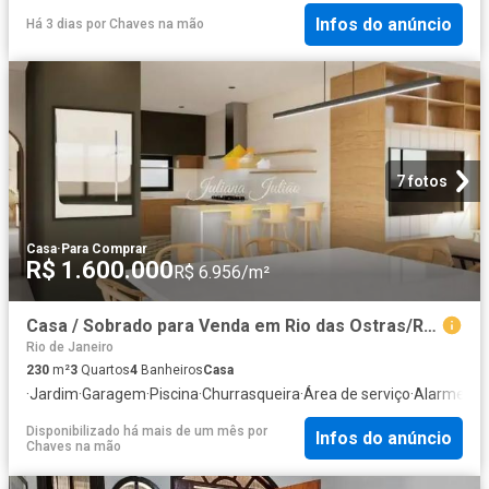
Infos do anúncio
Há 3 dias
por
Chaves na mão
7 fotos
Casa
·
Para Comprar
R$ 1.600.000
R$ 6.956/m²
Casa / Sobrado para Venda em Rio das Ostras/RJ Alphaville 3 Quartos
Rio de Janeiro
230
m²
3
Quartos
4
Banheiros
Casa
·
Jardim
·
Garagem
·
Piscina
·
Churrasqueira
·
Área de serviço
·
Alarme
Disponibilizado há mais de um mês
por
Infos do anúncio
Chaves na mão