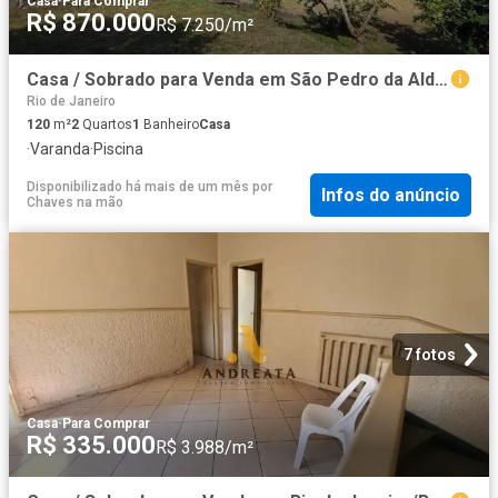
Casa
·
Para Comprar
R$ 870.000
R$ 7.250/m²
Casa / Sobrado para Venda em São Pedro da Aldeia/RJ Baleia 2 Quartos
Rio de Janeiro
120
m²
2
Quartos
1
Banheiro
Casa
·
Varanda
·
Piscina
Disponibilizado há mais de um mês
por
Infos do anúncio
Chaves na mão
7 fotos
Casa
·
Para Comprar
R$ 335.000
R$ 3.988/m²