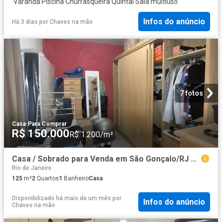
·
Varanda
·
Piscina
·
Churrasqueira
·
Quintal
·
Sala multiuso
Infos do anúncio
Há 3 dias
por
Chaves na mão
7 fotos
Casa
·
Para Comprar
R$ 150.000
R$ 1.200/m²
Casa / Sobrado para Venda em São Gonçalo/RJ Engenho Pequeno 2 Quartos
Rio de Janeiro
125
m²
2
Quartos
1
Banheiro
Casa
Disponibilizado há mais de um mês
por
Infos do anúncio
Chaves na mão