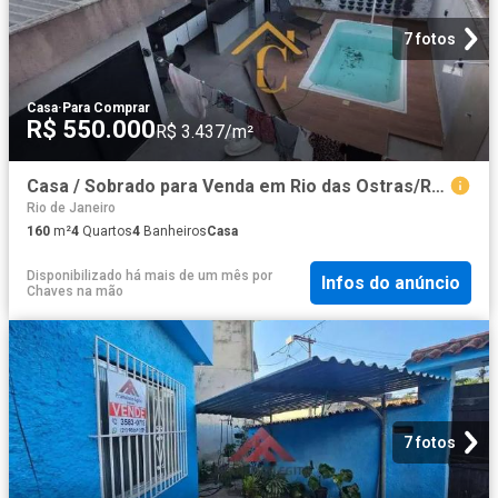
7 fotos
Casa
·
Para Comprar
R$ 550.000
R$ 3.437/m²
Casa / Sobrado para Venda em Rio das Ostras/RJ Verdes Mares 4 Quartos
Rio de Janeiro
160
m²
4
Quartos
4
Banheiros
Casa
Disponibilizado há mais de um mês
por
Infos do anúncio
Chaves na mão
7 fotos