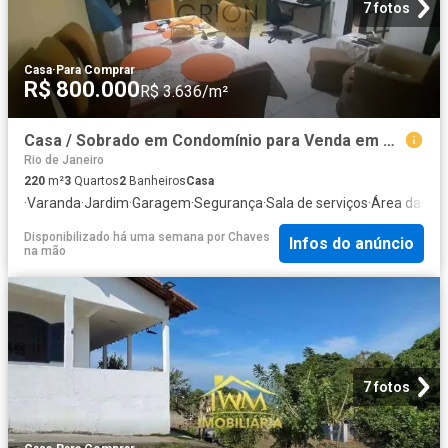
7 fotos
Casa
·
Para Comprar
R$ 800.000
R$ 3.636/m²
Casa / Sobrado em Condomínio para Venda em Rio de Janeiro/RJ Taquara 3 Quartos
Rio de Janeiro
220
m²
3
Quartos
2
Banheiros
Casa
·
Varanda
·
Jardim
·
Garagem
·
Segurança
·
Sala de serviços
·
Área das cr
Disponibilizado há uma semana
por
Chaves
Infos do anúncio
na mão
7 fotos