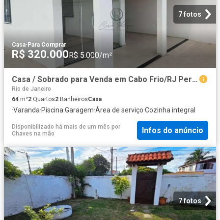
7 fotos
Casa
·
Para Comprar
R$ 320.000
R$ 5.000/m²
Casa / Sobrado para Venda em Cabo Frio/RJ Peró 2 Quartos
Rio de Janeiro
64
m²
2
Quartos
2
Banheiros
Casa
·
Varanda
·
Piscina
·
Garagem
·
Área de serviço
·
Cozinha integral
Disponibilizado há mais de um mês
por
Infos do anúncio
Chaves na mão
7 fotos