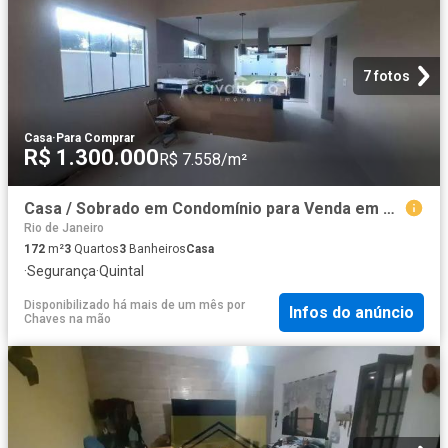
7 fotos
Casa
·
Para Comprar
R$ 1.300.000
R$ 7.558/m²
Casa / Sobrado em Condomínio para Venda em Maricá/RJ Inoã 3 Quartos
Rio de Janeiro
172
m²
3
Quartos
3
Banheiros
Casa
·
Segurança
·
Quintal
Disponibilizado há mais de um mês
por
Infos do anúncio
Chaves na mão