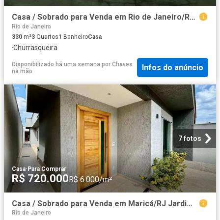
Casa / Sobrado para Venda em Rio de Janeiro/RJ Baia de Guanabara 3 Quartos
Rio de Janeiro
330
m²
3
Quartos
1
Banheiro
Casa
·
Churrasqueira
Disponibilizado há uma semana
por
Chaves
Infos do anúncio
na mão
7 fotos
Casa
·
Para Comprar
R$ 720.000
R$ 6.000/m²
Casa / Sobrado para Venda em Maricá/RJ Jardim Atlântico Central Itaipuaçu 3 Quartos
Rio de Janeiro