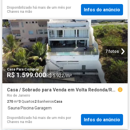
Disponibilizado há mais de um mês
por
Infos do anúncio
Chaves na mão
7 fotos
Casa
·
Para Comprar
R$ 1.599.000
R$ 5.922/m²
Casa / Sobrado para Venda em Volta Redonda/RJ Jardim Belvedere 3 Quartos
Rio de Janeiro
270
m²
3
Quartos
2
Banheiros
Casa
·
Sauna
·
Piscina
·
Garagem
Disponibilizado há mais de um mês
por
Infos do anúncio
Chaves na mão