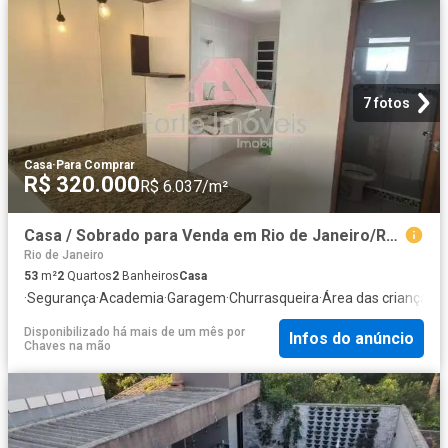
7 fotos
Casa
·
Para Comprar
R$ 320.000
R$ 6.037/m²
Casa / Sobrado para Venda em Rio de Janeiro/RJ Campo Grande 2 Quartos
Rio de Janeiro
53
m²
2
Quartos
2
Banheiros
Casa
·
Segurança
·
Academia
·
Garagem
·
Churrasqueira
·
Área das crianças
·
S
Disponibilizado há mais de um mês
por
Infos do anúncio
Chaves na mão