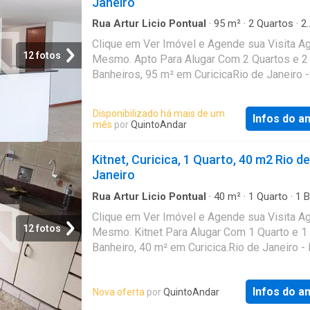
Janeiro
Rua Artur Licio Pontual
·
95
m²
·
2
Quartos
·
2
Banheiros
·
Apartamento
Clique em Ver Imóvel e Agende sua Visita A
12 fotos
Mesmo. Apto Para Alugar Com 2 Quartos e 2
Banheiros, 95 m² em CuricicaRio de Janeiro 
Disponibilizado há mais de um
Infos do a
mês
por
QuintoAndar
Kitnet, Curicica, 1 Quarto, 40 m2 Rio de
Janeiro
Rua Artur Licio Pontual
·
40
m²
·
1
Quarto
·
1
B
·
Estudio
Clique em Ver Imóvel e Agende sua Visita A
12 fotos
Mesmo. Kitnet Para Alugar Com 1 Quarto e 1
Banheiro, 40 m² em Curicica.Rio de Janeiro -
Infos do a
Nova oferta
por
QuintoAndar