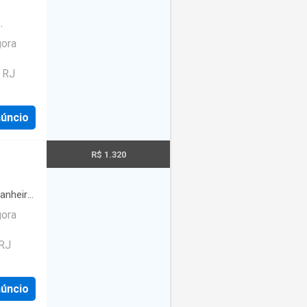
gora
- RJ
núncio
R$ 1.320
anheiro
gora
 RJ
núncio