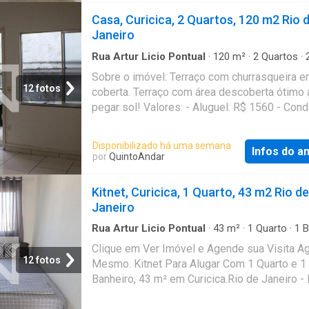
localização é um grande diferencial, com vár
Casa, Curicica, 2 Quartos, 120 m2 Rio 
opções de lazer e serviços nas proximidades
Janeiro
os locais de interesse, destaca-se a escola 
Bicalho Roque, perfeita para quem tem filhos
Rua Artur Licio Pontual
·
120
m²
·
2
Quartos
·
Banheiros
·
Casa
·
Terraço
·
Churrasqueira
Valores: - Aluguel: R$ 1460 - Condomínio: R$
Sobre o imóvel: Terraço com churrasqueira e
IPTU: R$ 0 Que tal agendar uma visita? Entre
12 fotos
coberta. Terraço com área descoberta ótimo 
contato pelo formulário. Você receberá uma
pegar sol! Valores: - Aluguel: R$ 1560 - Cond
mensagem por e-mail e WhatsApp com os p
R$ 50 - IPTU: R$ 88 Que tal agendar uma visi
passos. Seu imóvel sem burocracia O Quint
Entre em contato pelo formulário. Você rece
Disponibilizado há uma semana
revolucionou o jeito de alugar e comprar imóv
Infos do a
uma mensagem por e-mail e WhatsApp com 
por
QuintoAndar
rápido, fácil, online, sem fiador e o melhor, s
próximos passos. Seu imóvel sem burocraci
burocracia. Conheça esse e outros imóveis n
QuintoAndar revolucionou o jeito de alugar e
Kitnet, Curicica, 1 Quarto, 43 m2 Rio de
do QuintoAndar. CRECI-RJ J7575
imóveis: rápido, fácil, online, sem fiador e o 
Janeiro
sem burocracia. Conheça esse e outros imóv
site do QuintoAndar. CRECI-RJ J7575
Rua Artur Licio Pontual
·
43
m²
·
1
Quarto
·
1
B
·
Estudio
Clique em Ver Imóvel e Agende sua Visita A
12 fotos
Mesmo. Kitnet Para Alugar Com 1 Quarto e 1
Banheiro, 43 m² em Curicica.Rio de Janeiro -