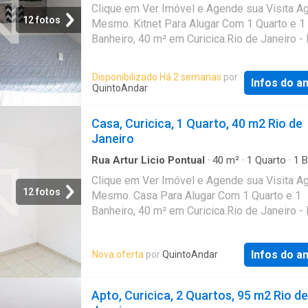
·
Estudio
Clique em Ver Imóvel e Agende sua Visita A
12 fotos
Mesmo. Kitnet Para Alugar Com 1 Quarto e 1
Banheiro, 40 m² em Curicica.Rio de Janeiro -
Disponibilizado Há 2 semanas
por
Infos do a
QuintoAndar
Casa, Curicica, 1 Quarto, 40 m2 Rio de
Janeiro
Rua Artur Licio Pontual
·
40
m²
·
1
Quarto
·
1
B
·
Casa
Clique em Ver Imóvel e Agende sua Visita A
12 fotos
Mesmo. Casa Para Alugar Com 1 Quarto e 1
Banheiro, 40 m² em Curicica.Rio de Janeiro -
Infos do a
Nova oferta
por
QuintoAndar
Apto, Curicica, 2 Quartos, 95 m2 Rio de