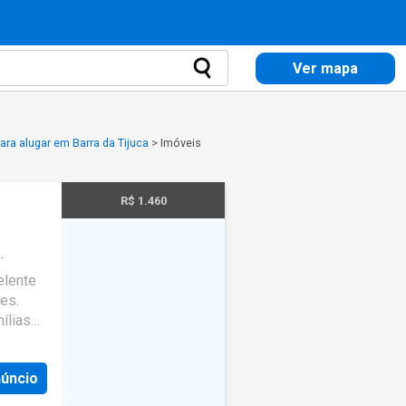
Ver mapa
ara alugar em Barra da Tijuca
>
Imóveis
R$ 1.460
elente
es.
ílias
nte. O
núncio