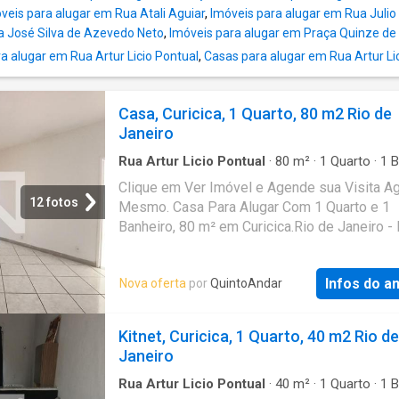
site do QuintoAndar. CRECI-RJ J7575
veis para alugar em Rua Atali Aguiar
,
Imóveis para alugar em Rua Julio
a José Silva de Azevedo Neto
,
Imóveis para alugar em Praça Quinze d
 alugar em Rua Artur Licio Pontual
,
Casas para alugar em Rua Artur Li
Casa, Curicica, 1 Quarto, 80 m2 Rio de
Janeiro
Rua Artur Licio Pontual
·
80
m²
·
1
Quarto
·
1
B
·
Casa
Clique em Ver Imóvel e Agende sua Visita A
12 fotos
Mesmo. Casa Para Alugar Com 1 Quarto e 1
Banheiro, 80 m² em Curicica.Rio de Janeiro -
Infos do a
Nova oferta
por
QuintoAndar
Kitnet, Curicica, 1 Quarto, 40 m2 Rio de
Janeiro
Rua Artur Licio Pontual
·
40
m²
·
1
Quarto
·
1
B