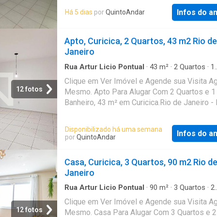
e-mail e WhatsApp com os próximos passos
Infos do a
Há 5 dias
por
QuintoAndar
imóvel sem burocracia O QuintoAndar revolu
jeito de alugar e comprar imóveis: rápido, fáci
Apto, Curicica, 2 Quartos, 43 m2 Rio de
online, sem fiador e o melhor, sem burocracia
Janeiro
Conheça esse e outros imóveis no site do
QuintoAndar. CRECI-RJ J7575
Rua Artur Licio Pontual
·
43
m²
·
2
Quartos
·
1
Banheiro
·
Apartamento
Clique em Ver Imóvel e Agende sua Visita A
12 fotos
Mesmo. Apto Para Alugar Com 2 Quartos e 1
Banheiro, 43 m² em Curicica.Rio de Janeiro -
Disponibilizado há uma semana
Infos do a
por
QuintoAndar
Casa, Curicica, 3 Quartos, 90 m2 Rio d
Janeiro
Rua Artur Licio Pontual
·
90
m²
·
3
Quartos
·
2
Banheiros
·
Casa
Clique em Ver Imóvel e Agende sua Visita A
12 fotos
Mesmo. Casa Para Alugar Com 3 Quartos e 2