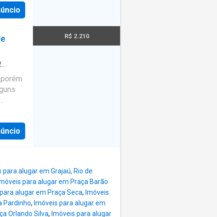
núncio
R$ 2.210
de
2
rviço
, porém
lguns
a de
núncio
ínio:
ta?
berá
os
 para alugar em Grajaú, Rio de
a O
Imóveis para alugar em Praça Barão
 comprar
 para alugar em Praça Seca
,
Imóveis
melhor,
a Pardinho
,
Imóveis para alugar em
eis no
ça Orlando Silva
,
Imóveis para alugar