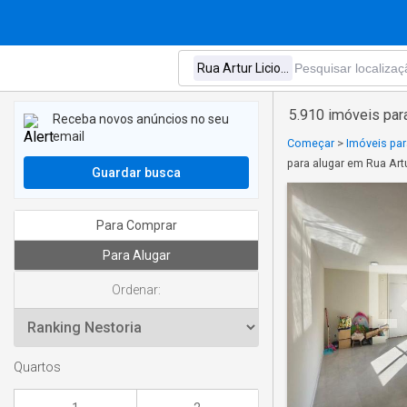
5.910 imóveis para
Receba novos anúncios no seu
email
Começar
>
Imóveis par
para alugar em Rua Artu
Guardar busca
Para Comprar
Para Alugar
Ordenar:
Quartos