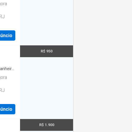
gora
 RJ
núncio
R$ 950
anheiro
gora
 RJ
núncio
R$ 1.900