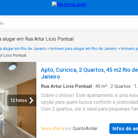
 alugar em Rua Artur Licio Pontual
a alugar em Rio de Janeiro
>
Imóveis para alugar em Rio de Janeiro
>
Imóveis p
r Licio Pontual
Apto, Curicica, 2 Quartos, 45 m2 Rio de
Janeiro
Rua Artur Licio Pontual
·
45
m²
·
2
Quartos
·
1
Banheiro
·
Apartamento
·
Garagem
Sobre o imóvel: Este apartamento é uma exc
12 fotos
opção para quem busca conforto e praticidad
Com 2 quartos, ele é ideal para pequenas fam
ou casais que desejam um espaço aconchega
imóvel conta com 1 banheiro e 1 vaga de
Infos do a
Nova oferta
por
QuintoAndar
estacionamento, garantindo comodidades
essenciais para o dia a dia. Além disso, a