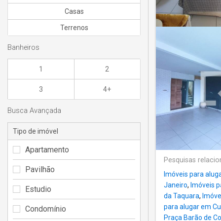
Casas
Terrenos
Banheiros
1
2
3
4+
Busca Avançada
Tipo de imóvel
Apartamento
Pesquisas relaci
Pavilhão
Imóveis para alu
Janeiro
,
Imóveis p
Estudio
da Taquara
,
Imóve
para alugar em Cu
Condomínio
Praça Barão de C