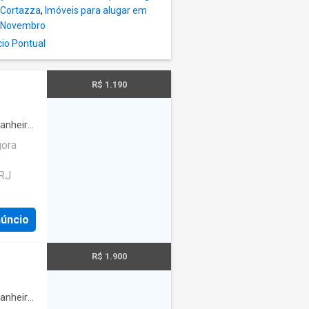
 Cortazza
,
Imóveis para alugar em
e Novembro
cio Pontual
R$ 1.190
anheiro
gora
 RJ
núncio
R$ 1.900
anheiro