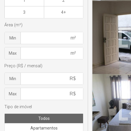
1
2
3
4+
Área (m²)
Min
Max
Preço (R$ / mensal)
Min
Max
Tipo de imóvel
Todos
Apartamentos