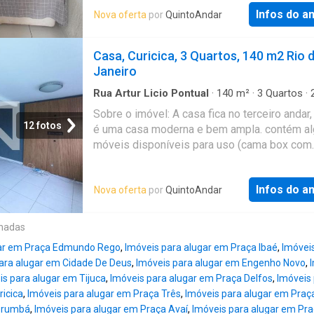
Infos do a
Nova oferta
por
QuintoAndar
Casa, Curicica, 3 Quartos, 140 m2 Rio 
Janeiro
Rua Artur Licio Pontual
·
140
m²
·
3
Quartos
·
Banheiros
·
Casa
·
Ar Condicionado
·
Área de se
Sobre o imóvel: A casa fica no terceiro andar
12 fotos
é uma casa moderna e bem ampla. contém a
móveis disponíveis para uso (cama box com
Cabeceira queen), ar condicionado no quarto
principal, armário de cozinha, armários na áre
Infos do a
Nova oferta
por
QuintoAndar
serviço. Valores: - Aluguel: R$ 2210 - Condom
R$ 0 - IPTU: R$ 417 Que tal agendar uma visi
Entre em contato pelo formulário. Você rece
onadas
uma mensagem por e-mail e WhatsApp com 
gar em Praça Edmundo Rego
,
Imóveis para alugar em Praça Ibaé
,
Imóveis
próximos passos. Seu imóvel sem burocraci
ara alugar em Cidade De Deus
,
Imóveis para alugar em Engenho Novo
,
QuintoAndar revolucionou o jeito de alugar e
is para alugar em Tijuca
,
Imóveis para alugar em Praça Delfos
,
Imóveis
imóveis: rápido, fácil, online, sem fiador e o 
ricica
,
Imóveis para alugar em Praça Três
,
Imóveis para alugar em Praç
sem burocracia. Conheça esse e outros imóv
orumbá
,
Imóveis para alugar em Praça Avaí
,
Imóveis para alugar em Pra