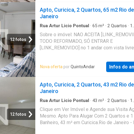
Apto, Curicica, 2 Quartos, 65 m2 Rio de
Janeiro
Rua Artur Licio Pontual
·
65
m²
·
2
Quartos
·
1
Banheiro
·
Apartamento
·
Varanda
·
Garagem
Sobre o imóvel: NAO ACEITA [LINK_REMOVI
12 fotos
TODO REFORMADO, SÓ ENTRAR E
[LINK_REMOVIDO] no 1 andar com vista livre
horizonte conforme a foto e super arejado. R
não alaga com chuva, todo reformado em
Infos do a
Nova oferta
por
QuintoAndar
LINK_REMOVIDO ampla, com varanda pared
todo rebaixado com luz de LINK_REMOVID
pia grande, cocktop e armário LINK_REMOV
Apto, Curicica, 2 Quartos, 43 m2 Rio de
quartos amplos com varanda e banheiro novo
Janeiro
branquinho e com luz de led, agua do chuveir
LINK_REMOVIDOínio com valor acessível e
Rua Artur Licio Pontual
·
43
m²
·
2
Quartos
·
1
Banheiro
·
Apartamento
água ja inclusa no LINK_REMOVIDO vaga na
Clique em Ver Imóvel e Agende sua Visita A
garagem e um espaço para festas. Valores: -
12 fotos
Mesmo. Apto Para Alugar Com 2 Quartos e 1
Aluguel: R$ 1420 - Condomínio: R$ 270 - IPT
Banheiro, 43 m² em Curicica.Rio de Janeiro -
59 Que tal agendar uma visita? Entre em cont
pelo formulário. Você receberá uma mensag