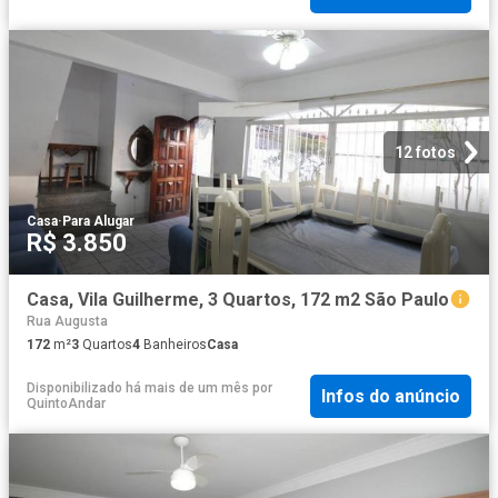
12 fotos
Casa
·
Para Alugar
R$ 3.850
Casa, Vila Guilherme, 3 Quartos, 172 m2 São Paulo
Rua Augusta
172
m²
3
Quartos
4
Banheiros
Casa
Disponibilizado há mais de um mês
por
Infos do anúncio
QuintoAndar