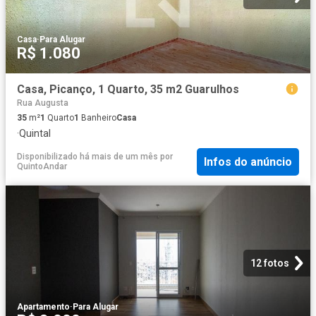
Casa
·
Para Alugar
R$ 1.080
Casa, Picanço, 1 Quarto, 35 m2 Guarulhos
Rua Augusta
35
m²
1
Quarto
1
Banheiro
Casa
·
Quintal
Disponibilizado há mais de um mês
por
Infos do anúncio
QuintoAndar
12 fotos
Apartamento
·
Para Alugar