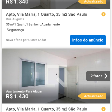
R$ 1.340
Actualizado
Apto, Vila Maria, 1 Quarto, 35 m2 São Paulo
Rua Augusta
35
m²
1
Quarto
1
Banheiro
Apartamento
·
Segurança
Infos do anúncio
Nova oferta
por
QuintoAndar
12 fotos
Apartamento
·
Para Alugar
R$ 1.430
Actualizado
Apto, Vila Maria, 1 Quarto, 35 m2 São Paulo