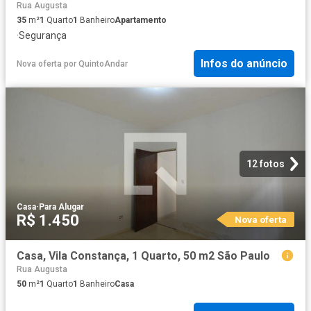
Rua Augusta
35
m²
1
Quarto
1
Banheiro
Apartamento
·
Segurança
Infos do anúncio
Nova oferta
por
QuintoAndar
12 fotos
Casa
·
Para Alugar
R$ 1.450
Nova oferta
Casa, Vila Constança, 1 Quarto, 50 m2 São Paulo
Rua Augusta
50
m²
1
Quarto
1
Banheiro
Casa