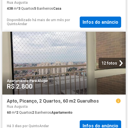
Rua Augusta
438
m²
3
Quartos
5
Banheiros
Casa
Disponibilizado há mais de um mês
por
Infos do anúncio
QuintoAndar
12 fotos
Apartamento
·
Para Alugar
R$ 2.800
Apto, Picanço, 2 Quartos, 60 m2 Guarulhos
Rua Augusta
60
m²
2
Quartos
2
Banheiros
Apartamento
Infos do anúncio
Há 3 dias
por
QuintoAndar