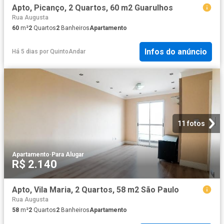
Apto, Picanço, 2 Quartos, 60 m2 Guarulhos
Rua Augusta
60
m²
2
Quartos
2
Banheiros
Apartamento
Infos do anúncio
Há 5 dias
por
QuintoAndar
11 fotos
Apartamento
·
Para Alugar
R$ 2.140
Apto, Vila Maria, 2 Quartos, 58 m2 São Paulo
Rua Augusta
58
m²
2
Quartos
2
Banheiros
Apartamento