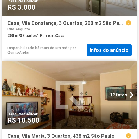
Casa
·
Para Alugar
R$ 3.000
Casa, Vila Constança, 3 Quartos, 200 m2 São Paulo
Rua Augusta
200
m²
3
Quartos
1
Banheiro
Casa
Disponibilizado há mais de um mês
por
Infos do anúncio
QuintoAndar
12 fotos
Casa
·
Para Alugar
R$ 10.500
Casa, Vila Maria, 3 Quartos, 438 m2 São Paulo