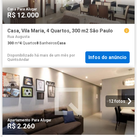
Casa
·
Para Alugar
R$ 12.000
Casa, Vila Maria, 4 Quartos, 300 m2 São Paulo
Rua Augusta
300
m²
4
Quartos
8
Banheiros
Casa
Disponibilizado há mais de um mês
por
Infos do anúncio
QuintoAndar
12 fotos
Apartamento
·
Para Alugar
R$ 2.260