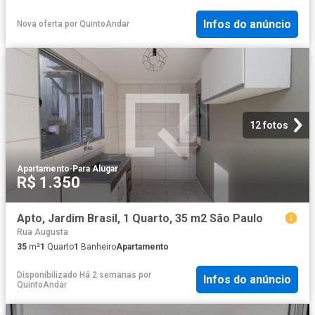
Infos do anúncio
Nova oferta
por
QuintoAndar
12 fotos
Apartamento
·
Para Alugar
R$ 1.350
Apto, Jardim Brasil, 1 Quarto, 35 m2 São Paulo
Rua Augusta
35
m²
1
Quarto
1
Banheiro
Apartamento
Disponibilizado Há 2 semanas
por
Infos do anúncio
QuintoAndar