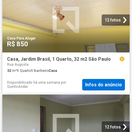
12 fotos
Casa
·
Para Alugar
R$ 850
Casa, Jardim Brasil, 1 Quarto, 32 m2 São Paulo
Rua Augusta
32
m²
1
Quarto
1
Banheiro
Casa
Disponibilizado há uma semana
por
Infos do anúncio
QuintoAndar
12 fotos