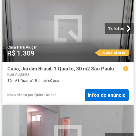
12 fotos
Casa
·
Para Alugar
R$ 1.309
Nova oferta
Casa, Jardim Brasil, 1 Quarto, 30 m2 São Paulo
Rua Augusta
30
m²
1
Quarto
1
Banheiro
Casa
Infos do anúncio
Nova oferta
por
QuintoAndar