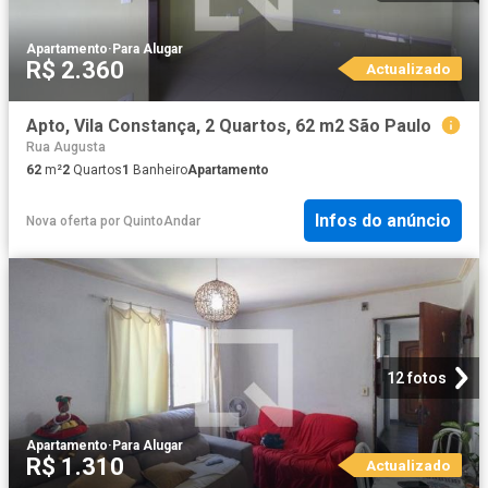
Apartamento
·
Para Alugar
R$ 2.360
Actualizado
Apto, Vila Constança, 2 Quartos, 62 m2 São Paulo
Rua Augusta
62
m²
2
Quartos
1
Banheiro
Apartamento
Infos do anúncio
Nova oferta
por
QuintoAndar
12 fotos
Apartamento
·
Para Alugar
R$ 1.310
Actualizado