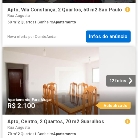
Apto, Vila Constança, 2 Quartos, 50 m2 São Paulo
Rua Augusta
50
m²
2
Quartos
1
Banheiro
Apartamento
Infos do anúncio
Nova oferta
por
QuintoAndar
12 fotos
Apartamento
·
Para Alugar
R$ 2.100
Actualizado
Apto, Centro, 2 Quartos, 70 m2 Guarulhos
Rua Augusta
70
m²
2
Quartos
1
Banheiro
Apartamento