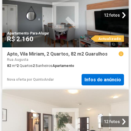
12 fotos
Apartamento
·
Para Alugar
R$ 2.160
Actualizado
Apto, Vila Miriam, 2 Quartos, 82 m2 Guarulhos
Rua Augusta
82
m²
2
Quartos
2
Banheiros
Apartamento
Infos do anúncio
Nova oferta
por
QuintoAndar
12 fotos