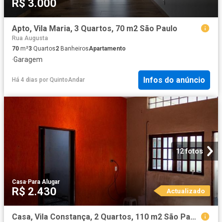
R$ 3.000
Apto, Vila Maria, 3 Quartos, 70 m2 São Paulo
Rua Augusta
70
m²
3
Quartos
2
Banheiros
Apartamento
·
Garagem
Infos do anúncio
Há 4 dias
por
QuintoAndar
12 fotos
Casa
·
Para Alugar
R$ 2.430
Actualizado
Casa, Vila Constança, 2 Quartos, 110 m2 São Paulo