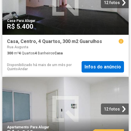
12 fotos
Casa
·
Para Alugar
R$ 5.400
Casa, Centro, 4 Quartos, 300 m2 Guarulhos
Rua Augusta
300
m²
4
Quartos
4
Banheiros
Casa
Disponibilizado há mais de um mês
por
Infos do anúncio
QuintoAndar
12 fotos
Apartamento
·
Para Alugar