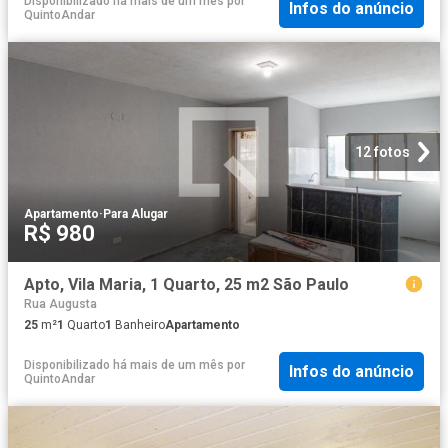
Disponibilizado há mais de um mês
por
Infos do anúncio
QuintoAndar
12 fotos
Apartamento
·
Para Alugar
R$ 980
Apto, Vila Maria, 1 Quarto, 25 m2 São Paulo
Rua Augusta
25
m²
1
Quarto
1
Banheiro
Apartamento
Disponibilizado há mais de um mês
por
Infos do anúncio
QuintoAndar