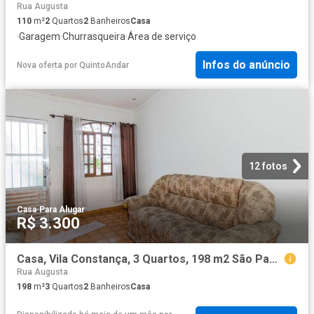
Rua Augusta
110
m²
2
Quartos
2
Banheiros
Casa
·
Garagem
·
Churrasqueira
·
Área de serviço
Infos do anúncio
Nova oferta
por
QuintoAndar
12 fotos
Casa
·
Para Alugar
R$ 3.300
Casa, Vila Constança, 3 Quartos, 198 m2 São Paulo
Rua Augusta
198
m²
3
Quartos
2
Banheiros
Casa