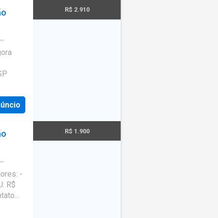
R$ 2.910
ão
gora
SP
núncio
R$ 1.900
ão
ores: -
U: R$
ntato
em por
. Seu