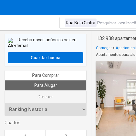
132.938 apartamen
Receba novos anúncios no seu
email
Começar
>
Apartament
Apartamentos para alug
Guardar busca
Para Comprar
Para Alugar
Ordenar:
Quartos