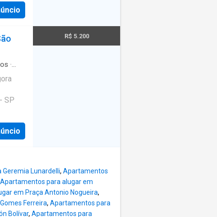
os
núncio
a O
 comprar
melhor,
R$ 5.200
São
eis no
ros
·
gora
- SP
núncio
 Geremia Lunardelli
,
Apartamentos
Apartamentos para alugar em
ugar em Praça Antonio Nogueira
,
 Gomes Ferreira
,
Apartamentos para
n Bolívar
,
Apartamentos para