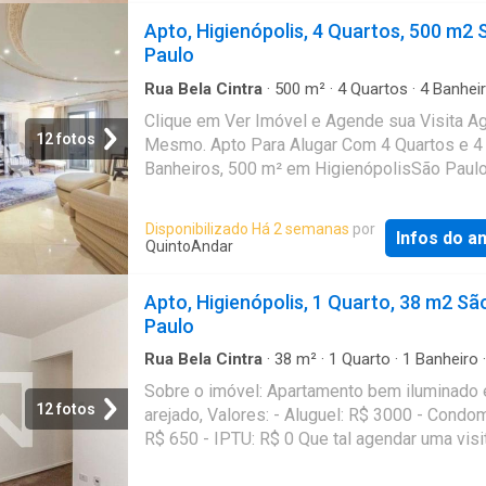
alugar e comprar imóveis: rápido, fácil, onlin
Apto, Higienópolis, 4 Quartos, 500 m2 
fiador e o melhor, sem burocracia. Conheça 
Paulo
outros imóveis no site do QuintoAndar. CRE
J24.344
Rua Bela Cintra
·
500
m²
·
4
Quartos
·
4
Banhei
Apartamento
Clique em Ver Imóvel e Agende sua Visita A
12 fotos
Mesmo. Apto Para Alugar Com 4 Quartos e 4
Banheiros, 500 m² em HigienópolisSão Paulo
Disponibilizado Há 2 semanas
por
Infos do a
QuintoAndar
Apto, Higienópolis, 1 Quarto, 38 m2 Sã
Paulo
Rua Bela Cintra
·
38
m²
·
1
Quarto
·
1
Banheiro
·
Apartamento
Sobre o imóvel: Apartamento bem iluminado 
12 fotos
arejado, Valores: - Aluguel: R$ 3000 - Condom
R$ 650 - IPTU: R$ 0 Que tal agendar uma visi
Entre em contato pelo formulário. Você rece