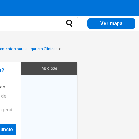
Ver mapa
amentos para alugar em Clínicas
>
R$ 9.220
m2
ros
·
 de
 agendar
. Você
sApp
núncio
o de