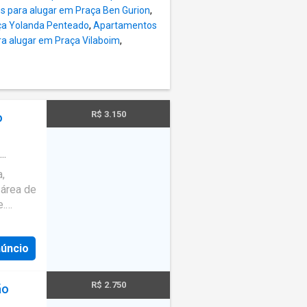
 para alugar em Praça Ben Gurion
,
ça Yolanda Penteado
,
Apartamentos
a alugar em Praça Vilaboim
,
R$ 3.150
o
r
,
 área de
e.
ia para
próximo
núncio
 710 -
tre em
R$ 2.750
ão
róximos