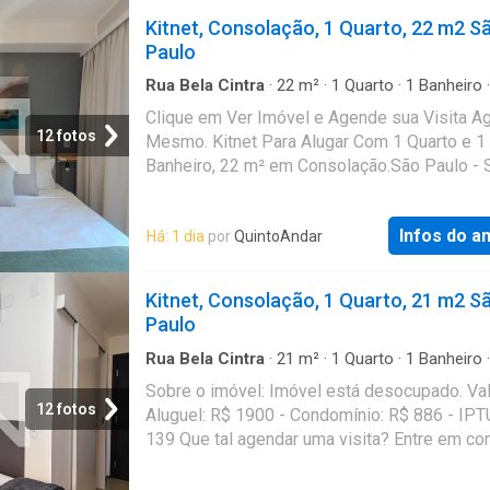
Kitnet, Consolação, 1 Quarto, 22 m2 S
Paulo
Rua Bela Cintra
·
22
m²
·
1
Quarto
·
1
Banheiro
·
Estudio
Clique em Ver Imóvel e Agende sua Visita A
12 fotos
Mesmo. Kitnet Para Alugar Com 1 Quarto e 1
Banheiro, 22 m² em Consolação.São Paulo - 
Infos do a
Há: 1 dia
por
QuintoAndar
Kitnet, Consolação, 1 Quarto, 21 m2 S
Paulo
Rua Bela Cintra
·
21
m²
·
1
Quarto
·
1
Banheiro
·
Estudio
Sobre o imóvel: Imóvel está desocupado. Val
12 fotos
Aluguel: R$ 1900 - Condomínio: R$ 886 - IPT
139 Que tal agendar uma visita? Entre em co
pelo formulário. Você receberá uma mensag
e-mail e WhatsApp com os próximos passos