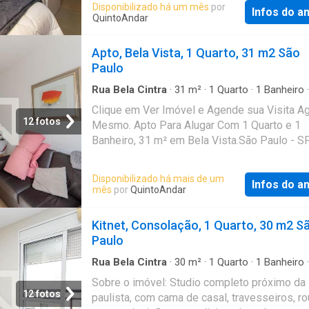
Disponibilizado há um mês
por
Infos do a
imóvel sem burocracia O QuintoAndar revolu
QuintoAndar
jeito de alugar e comprar imóveis: rápido, fáci
online, sem fiador e o melhor, sem burocracia
Apto, Bela Vista, 1 Quarto, 31 m2 São
Conheça esse e outros imóveis no site do
Paulo
QuintoAndar. CRECI-SP J24.344
Rua Bela Cintra
·
31
m²
·
1
Quarto
·
1
Banheiro
·
Apartamento
Clique em Ver Imóvel e Agende sua Visita A
12 fotos
Mesmo. Apto Para Alugar Com 1 Quarto e 1
Banheiro, 31 m² em Bela Vista.São Paulo - S
Disponibilizado há mais de um
Infos do a
mês
por
QuintoAndar
Kitnet, Consolação, 1 Quarto, 30 m2 S
Paulo
Rua Bela Cintra
·
30
m²
·
1
Quarto
·
1
Banheiro
·
Estudio
·
Ar Condicionado
Sobre o imóvel: Studio completo próximo da
12 fotos
paulista, com cama de casal, travesseiros, r