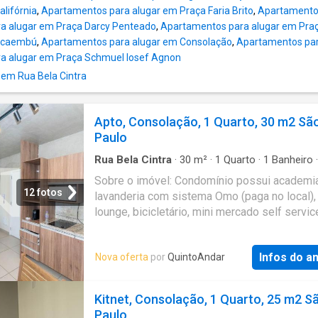
alifórnia
,
Apartamentos para alugar em Praça Faria Brito
,
Apartamentos
a alugar em Praça Darcy Penteado
,
Apartamentos para alugar em Pra
Pacaembú
,
Apartamentos para alugar em Consolação
,
Apartamentos par
a alugar em Praça Schmuel Iosef Agnon
 em Rua Bela Cintra
Apto, Consolação, 1 Quarto, 30 m2 Sã
Paulo
Rua Bela Cintra
·
30
m²
·
1
Quarto
·
1
Banheiro
·
Apartamento
·
Segurança
·
Academia
·
Elevado
Sobre o imóvel: Condomínio possui academia
12 fotos
lavanderia com sistema Omo (paga no local),
lounge, bicicletário, mini mercado self servic
Portaria eletrónica 24hs. Cadastro de biometr
acesso ao prédio e aos elevadores. Ônibus 
Infos do a
Nova oferta
por
QuintoAndar
Valores: - Aluguel: R$ 3150 - Condomínio: R$
IPTU: R$ 135 Que tal agendar uma visita? En
contato pelo formulário. Você receberá uma
Kitnet, Consolação, 1 Quarto, 25 m2 S
mensagem por e-mail e WhatsApp com os p
Paulo