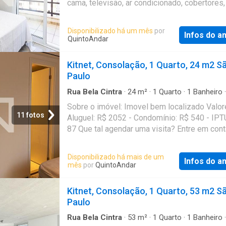
cama, televisão, ar condicionado, cobertores
utensílios de cozinha, air fryer, cafeteira nes
cooktop, geladeira. Completo e pronto para 
Disponibilizado há um mês
por
Infos do a
Valores: - Aluguel: R$ 2715 - Condomínio: R$
QuintoAndar
IPTU: R$ 0 Que tal agendar uma visita? Entre
contato pelo formulário. Você receberá uma
Kitnet, Consolação, 1 Quarto, 24 m2 S
mensagem por e-mail e WhatsApp com os p
Paulo
passos. Seu imóvel sem burocracia O Quint
revolucionou o jeito de alugar e comprar imóv
Rua Bela Cintra
·
24
m²
·
1
Quarto
·
1
Banheiro
·
Estudio
rápido, fácil, online, sem fiador e o melhor, s
Sobre o imóvel: Imovel bem localizado Valore
burocracia. Conheça esse e outros imóveis n
11 fotos
Aluguel: R$ 2052 - Condomínio: R$ 540 - IPT
do QuintoAndar. CRECI-SP J24.344
87 Que tal agendar uma visita? Entre em cont
pelo formulário. Você receberá uma mensag
e-mail e WhatsApp com os próximos passos
Disponibilizado há mais de um
Infos do a
imóvel sem burocracia O QuintoAndar revolu
mês
por
QuintoAndar
jeito de alugar e comprar imóveis: rápido, fáci
online, sem fiador e o melhor, sem burocracia
Kitnet, Consolação, 1 Quarto, 53 m2 S
Conheça esse e outros imóveis no site do
Paulo
QuintoAndar. CRECI-SP J24.344
Rua Bela Cintra
·
53
m²
·
1
Quarto
·
1
Banheiro
·