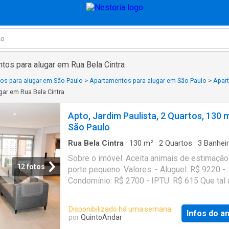
tos para alugar em Rua Bela Cintra
os para alugar em São Paulo
>
Apartamentos para alugar em São Paulo
>
Apart
ar em Rua Bela Cintra
Apto, Jardim Paulista, 2 Quartos, 130 
São Paulo
Rua Bela Cintra
·
130
m²
·
2
Quartos
·
3
Banhei
Apartamento
Sobre o imóvel: Aceita animais de estimação
12 fotos
porte pequeno. Valores: - Aluguel: R$ 9220 -
Condomínio: R$ 2700 - IPTU: R$ 615 Que tal
uma visita? Entre em contato pelo formulário
receberá uma mensagem por e-mail e What
Disponibilizado há uma semana
Infos do a
com os próximos passos. Seu imóvel sem
por
QuintoAndar
burocracia O QuintoAndar revolucionou o jeit