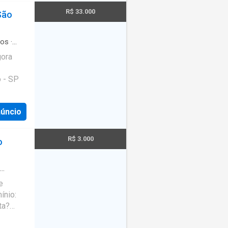
e, sem
R$ 33.000
São
esse e
CI-SP
ros
·
gora
 - SP
núncio
R$ 3.000
o
e
ínio:
ta?
berá