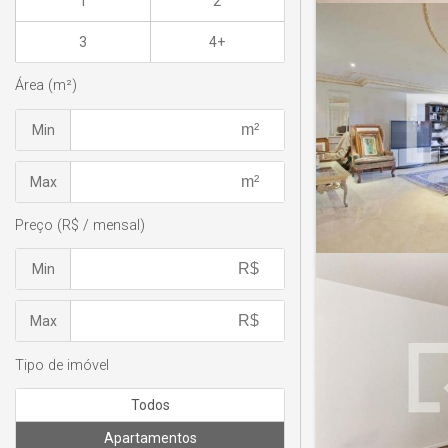
1
2
3
4+
Área (m²)
Min
Max
Preço (R$ / mensal)
Min
Max
Tipo de imóvel
Todos
Apartamentos