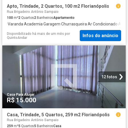
Apto, Trindade, 2 Quartos, 100 m2 Florianópolis
Rua Brigadeiro Antônio Sampaio
100
m²
2
Quartos
2
Banheiros
Apartamento
·
Varanda
·
Academia
·
Garagem
·
Churrasqueira
·
Ar Condicionado
·
Área 
Disponibilizado há mais de um mês
por
Infos do anúncio
QuintoAndar
12 fotos
Casa
·
Para Alugar
R$ 15.000
Casa, Trindade, 5 Quartos, 259 m2 Florianópolis
Rua Brigadeiro Antônio Sampaio
259
m²
5
Quartos
5
Banheiros
Casa