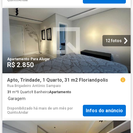
12 fotos
Apartamento
·
Para Alugar
R$ 2.850
Apto, Trindade, 1 Quarto, 31 m2 Florianópolis
Rua Brigadeiro Antônio Sampaio
31
m²
1
Quarto
1
Banheiro
Apartamento
·
Garagem
Disponibilizado há mais de um mês
por
Infos do anúncio
QuintoAndar