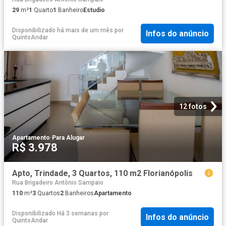
29
m²
1
Quarto
1
Banheiro
Estudio
Disponibilizado há mais de um mês
por
Infos do anúncio
QuintoAndar
12 fotos
Apartamento
·
Para Alugar
R$ 3.978
Apto, Trindade, 3 Quartos, 110 m2 Florianópolis
Rua Brigadeiro Antônio Sampaio
110
m²
3
Quartos
2
Banheiros
Apartamento
Disponibilizado Há 3 semanas
por
Infos do anúncio
QuintoAndar