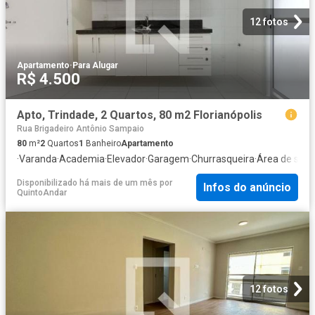
12 fotos
Apartamento
·
Para Alugar
R$ 4.500
Apto, Trindade, 2 Quartos, 80 m2 Florianópolis
Rua Brigadeiro Antônio Sampaio
80
m²
2
Quartos
1
Banheiro
Apartamento
·
Varanda
·
Academia
·
Elevador
·
Garagem
·
Churrasqueira
·
Área de serv
Disponibilizado há mais de um mês
por
Infos do anúncio
QuintoAndar
12 fotos