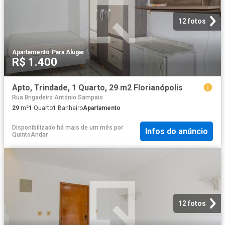
12 fotos
Apartamento
·
Para Alugar
R$ 1.400
Apto, Trindade, 1 Quarto, 29 m2 Florianópolis
Rua Brigadeiro Antônio Sampaio
29
m²
1
Quarto
1
Banheiro
Apartamento
Disponibilizado há mais de um mês
por
Infos do anúncio
QuintoAndar
12 fotos