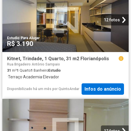
12 fotos
Estudio
·
Para Alugar
R$ 3.190
Kitnet, Trindade, 1 Quarto, 31 m2 Florianópolis
Rua Brigadeiro Antônio Sampaio
31
m²
1
Quarto
1
Banheiro
Estudio
·
Terraço
·
Academia
·
Elevador
Infos do anúncio
Disponibilizado há um mês
por
QuintoAndar
12 fotos