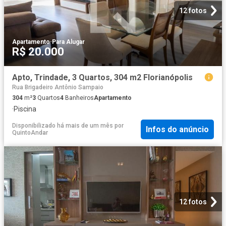
12 fotos
Apartamento
·
Para Alugar
R$ 20.000
Apto, Trindade, 3 Quartos, 304 m2 Florianópolis
Rua Brigadeiro Antônio Sampaio
304
m²
3
Quartos
4
Banheiros
Apartamento
·
Piscina
Disponibilizado há mais de um mês
por
Infos do anúncio
QuintoAndar
12 fotos