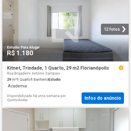
12 fotos
Estudio
·
Para Alugar
R$ 1.180
Kitnet, Trindade, 1 Quarto, 29 m2 Florianópolis
Rua Brigadeiro Antônio Sampaio
29
m²
1
Quarto
1
Banheiro
Estudio
·
Academia
Disponibilizado há uma semana
por
Infos do anúncio
QuintoAndar