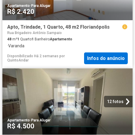
Apartamento
·
Para Alugar
R$ 2.420
Apto, Trindade, 1 Quarto, 48 m2 Florianópolis
Rua Brigadeiro Antônio Sampaio
48
m²
1
Quarto
1
Banheiro
Apartamento
·
Varanda
Disponibilizado Há 2 semanas
por
Infos do anúncio
QuintoAndar
12 fotos
Apartamento
·
Para Alugar
R$ 4.500