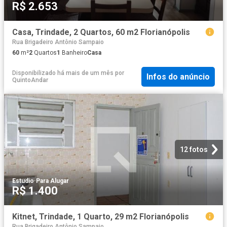
R$ 2.653
Casa, Trindade, 2 Quartos, 60 m2 Florianópolis
Rua Brigadeiro Antônio Sampaio
60
m²
2
Quartos
1
Banheiro
Casa
Disponibilizado há mais de um mês
por
Infos do anúncio
QuintoAndar
12 fotos
Estudio
·
Para Alugar
R$ 1.400
Kitnet, Trindade, 1 Quarto, 29 m2 Florianópolis
Rua Brigadeiro Antônio Sampaio