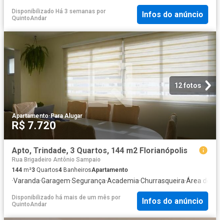
Disponibilizado Há 3 semanas
por
Infos do anúncio
QuintoAndar
12 fotos
Apartamento
·
Para Alugar
R$ 7.720
Apto, Trindade, 3 Quartos, 144 m2 Florianópolis
Rua Brigadeiro Antônio Sampaio
144
m²
3
Quartos
4
Banheiros
Apartamento
·
Varanda
·
Garagem
·
Segurança
·
Academia
·
Churrasqueira
·
Área de se
Disponibilizado há mais de um mês
por
Infos do anúncio
QuintoAndar