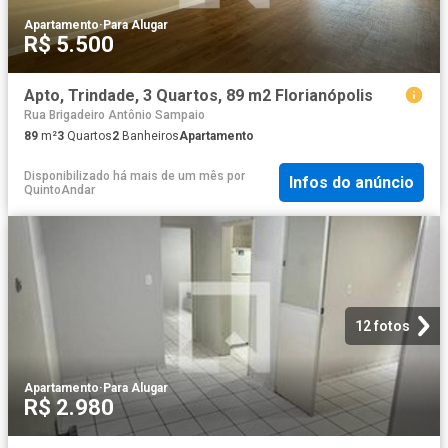
Apartamento
·
Para Alugar
R$ 5.500
Apto, Trindade, 3 Quartos, 89 m2 Florianópolis
Rua Brigadeiro Antônio Sampaio
89
m²
3
Quartos
2
Banheiros
Apartamento
Disponibilizado há mais de um mês
por
Infos do anúncio
QuintoAndar
12 fotos
Apartamento
·
Para Alugar
R$ 2.980