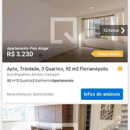
12 fotos
Apartamento
·
Para Alugar
R$ 3.230
Nova oferta
Apto, Trindade, 3 Quartos, 92 m2 Florianópolis
Rua Brigadeiro Antônio Sampaio
92
m²
3
Quartos
2
Banheiros
Apartamento
Infos do anúncio
Nova oferta
por
QuintoAndar