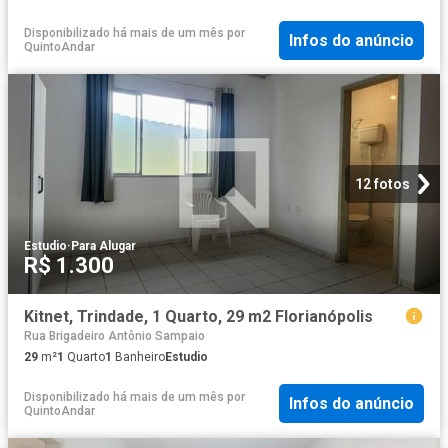
Disponibilizado há mais de um mês
por
Infos do anúncio
QuintoAndar
12 fotos
Estudio
·
Para Alugar
R$ 1.300
Kitnet, Trindade, 1 Quarto, 29 m2 Florianópolis
Rua Brigadeiro Antônio Sampaio
29
m²
1
Quarto
1
Banheiro
Estudio
Disponibilizado há mais de um mês
por
Infos do anúncio
QuintoAndar