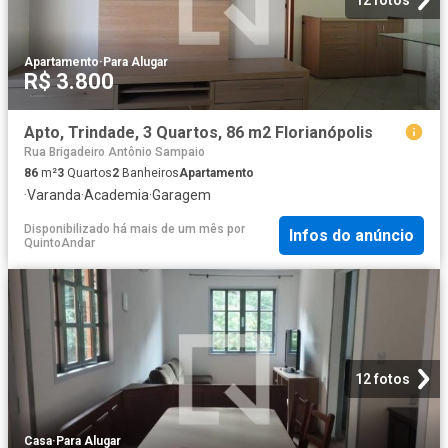
Apartamento
·
Para Alugar
R$ 3.800
Apto, Trindade, 3 Quartos, 86 m2 Florianópolis
Rua Brigadeiro Antônio Sampaio
86
m²
3
Quartos
2
Banheiros
Apartamento
·
Varanda
·
Academia
·
Garagem
Disponibilizado há mais de um mês
por
Infos do anúncio
QuintoAndar
12 fotos
Casa
·
Para Alugar