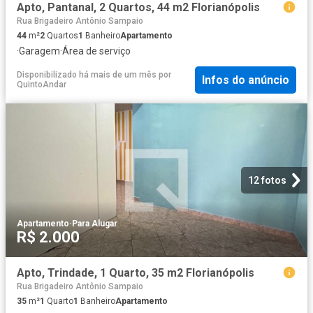
Apto, Pantanal, 2 Quartos, 44 m2 Florianópolis
Rua Brigadeiro Antônio Sampaio
44
m²
2
Quartos
1
Banheiro
Apartamento
·
Garagem
·
Área de serviço
Disponibilizado há mais de um mês
por
Infos do anúncio
QuintoAndar
12 fotos
Apartamento
·
Para Alugar
R$ 2.000
Apto, Trindade, 1 Quarto, 35 m2 Florianópolis
Rua Brigadeiro Antônio Sampaio
35
m²
1
Quarto
1
Banheiro
Apartamento