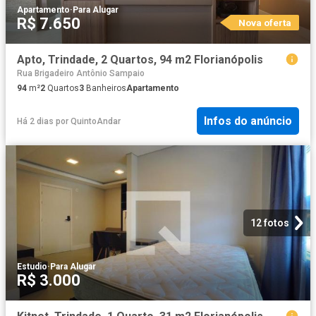
Apartamento
·
Para Alugar
R$ 7.650
Nova oferta
Apto, Trindade, 2 Quartos, 94 m2 Florianópolis
Rua Brigadeiro Antônio Sampaio
94
m²
2
Quartos
3
Banheiros
Apartamento
Infos do anúncio
Há 2 dias
por
QuintoAndar
12 fotos
Estudio
·
Para Alugar
R$ 3.000