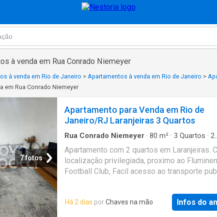
tos à venda em Rua Conrado Niemeyer
os à venda em Rio de Janeiro
>
Apartamentos à venda em Rio de Janeiro
>
Apa
da em Rua Conrado Niemeyer
Apartamento para Venda em Rio de
Janeiro/RJ Laranjeiras 3 Quartos
Rua Conrado Niemeyer
·
80
m²
·
3
Quartos
·
2
Banheiros
·
Apartamento
·
Segurança
·
Área de
Apartamento com 2 quartos em Laranjeiras.
·
Alarme
7 fotos
localização privilegiada, proximo ao Flumine
Football Club, Facil acesso ao transporte pub
proximidade a mercados, farmacias, bares e
restaurantes, possibilitando fazer 'tudo' a pé
Infos do a
Há 2 dias
por
Chaves na mão
Apartamento possui ampla sala bem iluminad
cozinha com area de serviço e dependencia