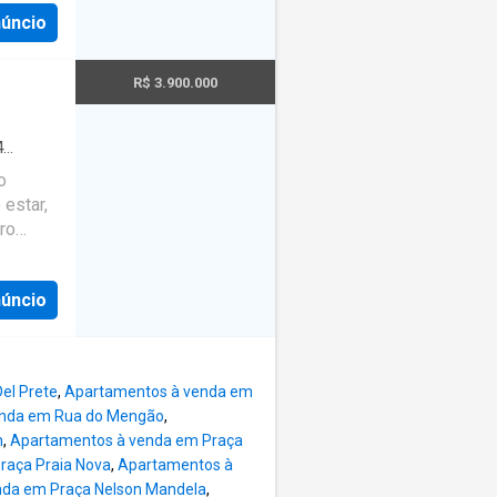
da, com
núncio
inha e
egundo
ivativo,
R$ 3.900.000
r um
lo de
4
m
·
Área
a
o
a com
 estar,
iro
 com 2
omo uma
vel
mengo, é
núncio
ximo ao
is
 horas.
 Aterro
el Prete
,
Apartamentos à venda em
enda em Rua do Mengão
,
n
,
Apartamentos à venda em Praça
raça Praia Nova
,
Apartamentos à
nda em Praça Nelson Mandela
,