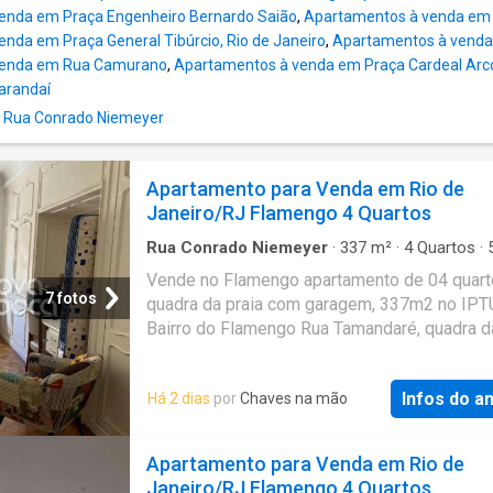
enda em Praça Engenheiro Bernardo Saião
,
Apartamentos à venda em P
nda em Praça General Tibúrcio, Rio de Janeiro
,
Apartamentos à venda 
venda em Rua Camurano
,
Apartamentos à venda em Praça Cardeal Arc
arandaí
 Rua Conrado Niemeyer
Apartamento para Venda em Rio de
Janeiro/RJ Flamengo 4 Quartos
Rua Conrado Niemeyer
·
337
m²
·
4
Quartos
·
Banheiros
·
Apartamento
·
Varanda
·
Seguranç
Vende no Flamengo apartamento de 04 quart
Garagem
·
Área de serviço
·
Alarme
7 fotos
quadra da praia com garagem, 337m2 no IPTU
Bairro do Flamengo Rua Tamandaré, quadra d
com portaria 24h, circuito interno de TV a jard
prédio de frente ampla, jardim idealizado por
Infos do a
Há 2 dias
por
Chaves na mão
Marx, apartamento um por andar, salão form
mais de um ambiente, varanda interna, lavabo
banheiros (box), copa cozinha, área de serviç
Apartamento para Venda em Rio de
dependências completas uma vaga de garag
Janeiro/RJ Flamengo 4 Quartos