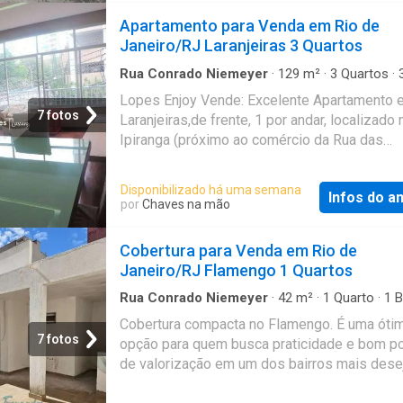
completa, banheiro social e dois quartos. O
Apartamento para Venda em Rio de
condominio é muito bem administrado, possu
Janeiro/RJ Laranjeiras 3 Quartos
portaria 24 horas circuito de segurança com
cameras de vigilância proporcionando segur
Rua Conrado Niemeyer
·
129
m²
·
3
Quartos
·
Banheiros
·
Apartamento
·
Sala de serviços
·
Ár
tranquilidade e bicicletário. c1fab Referência:
Lopes Enjoy Vende: Excelente Apartamento 
serviço
FL3AP119120
7 fotos
Laranjeiras,de frente, 1 por andar, localizado
Ipiranga (próximo ao comércio da Rua das
Laranjeiras, Praça São Salvador, Parque Guinl
poucos minutos do metrô). Composto de sal
Disponibilizado há uma semana
Infos do a
ambientes, três quartos (sendo 1 suíte com 
por
Chaves na mão
os outros com marcenaria projetada, banheiro
cozinha moderna com armários planejados, f
Cobertura para Venda em Rio de
cooktop, área de serviço com dependência d
Janeiro/RJ Flamengo 1 Quartos
empregada completa, todas as janelas com
esquadrias de alumínio recém trocadas, blin
Rua Conrado Niemeyer
·
42
m²
·
1
Quarto
·
1
B
·
Pavilhão
·
Terraço
·
Churrasqueira
·
Área de se
dois banheiros. Ótima planta com cômodos m
Cobertura compacta no Flamengo. É uma óti
Sala multiuso
bem distribuídos. Apartamento muito claro e 
7 fotos
opção para quem busca praticidade e bom po
Documentação perfeita! Aceita financiamento
de valorização em um dos bairros mais des
Referência: AP19649
da Zona Sul. No primeiro pavimento, o imóvel