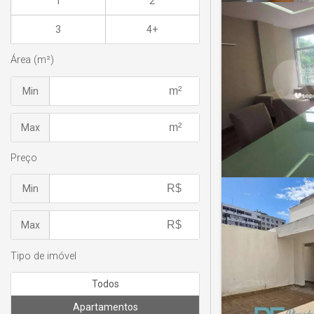
1
2
3
4+
Área (m²)
Min
Max
Preço
Min
Max
Tipo de imóvel
Todos
Apartamentos