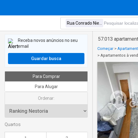
57.013 apartamen
Receba novos anúncios no seu
email
Começar
>
Apartament
>
Apartamentos à ven
Guardar busca
Para Comprar
Para Alugar
Ordenar:
Quartos