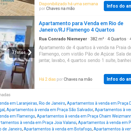
oferece uma planta funcional e bem distribuí
Disponibilizado há uma semana
Infos do a
quarto confortável, sala, banheiro social, coz
por
Chaves na mão
área de serviço, ideal para o dia a dia. No s
pavimento, o grande diferencial: um terraço pr
Apartamento para Venda em Rio de
perfeito para relaxar, receber amigos ou cria
Janeiro/RJ Flamengo 4 Quartos
espaço ao ar livre com a sua identidade. Uma
cobertura que une charme, privacidade e esti
Rua Conrado Niemeyer
·
382
m²
·
4
Quartos
·
Banheiros
·
Apartamento
·
Segurança
·
Garage
vida urbano ideal tanto para morar quanto par
Apartamento de 4 quartos à venda na Praia d
de serviço
·
Alarme
investir. O prédio complementa a experiênci
7 fotos
Flamengo, com vistão Pão de Açúcar. Sala de
um terraço comum completo, equipado com
jantar, lavabo, 4 quartos sendo 1 suíte, banhe
churrasqueira, freezer, mesa de sinuca,
social, copa- cozinha, ampla área de serviço
espreguiçadeiras e banheiro, funcionando c
dependências completas e 2 dispensas. Imó
verdadeira área de lazer sem sair de no Fla
Infos do a
Há 2 dias
por
Chaves na mão
repleto de armários. 1 vaga na escriturada.
escolher praticidade, qualidade de vida e
Localização espetacular, colado à Praia, pró
valorização imobiliária em um dos pontos ma
metrô, comércio farto. Prédio com portaria 24
onadas
completos da Zona Sul. A rua fica próxima ao
c6395 Referência: FL4AP110269
do Flamengo, ideal para lazer ao ar li
nda em Laranjeiras, Rio de Janeiro
,
Apartamentos à venda em Praça D
gal
,
Apartamentos à venda em Praça São Salvador
,
Apartamentos à v
venda em Flamengo
,
Apartamentos à venda em Praça Chaim Weizman
tamentos à venda em Praça Joia Valansi
,
Apartamentos à venda em P
o de Janeiro
,
Apartamentos à venda em Botafogo
,
Apartamentos à ve