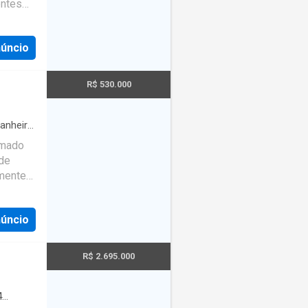
entes
entos de
ros,
s
aídas
núncio
R$ 530.000
anheiro
rmado
 de
lmente
 piso
núncio
poderá
os seu
R$ 2.695.000
elo nº:
rência:
4