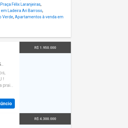
raça Félix Laranjeiras
,
em Ladeira Ari Barroso
,
o Verde
,
Apartamentos à venda em
R$ 1.950.000
5
a
·
os,
 !
a praia
inado,
 Burle
núncio
ando
, 03
o,
R$ 4.300.000
em,