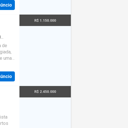
núncio
serviços
R$ 1.150.000
3
la de
a de
giada,
 e uma
a área
ta
núncio
tável
 salas
nvívio e
R$ 2.450.000
ragem
ol, que
entes
ndomínio
ista
one,
artos
gurança