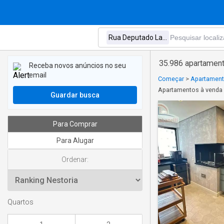
35.986 apartament
Receba novos anúncios no seu
email
Começar
>
Apartament
Apartamentos à venda 
Guardar busca
Para Comprar
Para Alugar
Ordenar:
Quartos