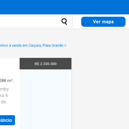
Ver mapa
ntos à venda em Caiçara, Praia Grande
>
R$ 2.330.000
288
m²
·
da
·
amby.
ara 4
a das
 de
e/ela,
núncio
tegrada