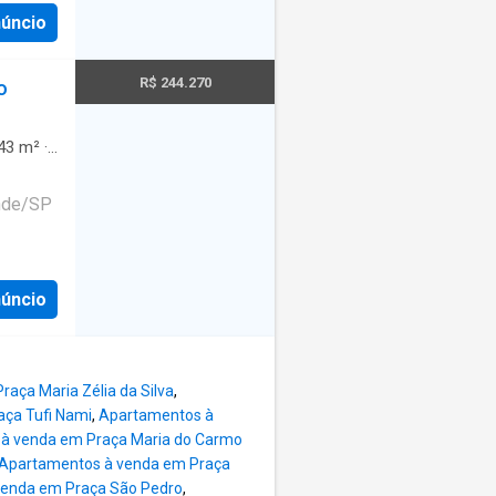
évio
núncio
om
R$ 244.270
o
43
m²
·
·
Área
ande/SP
o e 1
ourmet;
núncio
nio R$
R$ 250
cário.
 lar.
aça Maria Zélia da Silva
,
ho - A
ça Tufi Nami
,
Apartamentos à
lizadas
à venda em Praça Maria do Carmo
Apartamentos à venda em Praça
venda em Praça São Pedro
,