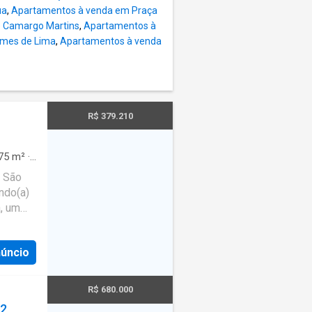
 e
ua
,
Apartamentos à venda em Praça
iso.
e Camargo Martins
,
Apartamentos à
mários
rmes de Lima
,
Apartamentos à venda
iosa,
ento com
em
osta que
R$ 379.210
75
m²
·
da
·
a São
ndo(a)
, um
s da
núncio
ência
 81 m²,
quartos,
R$ 680.000
 2