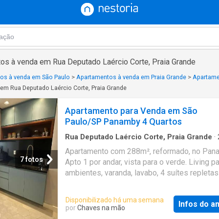
os à venda em Rua Deputado Laércio Corte, Praia Grande
os à venda em São Paulo
>
Apartamentos à venda em Praia Grande
>
Apartame
em Rua Deputado Laércio Corte, Praia Grande
Apartamento para Venda em São
Paulo/SP Panamby 4 Quartos
Rua Deputado Laércio Corte, Praia Grande
·
4
Quartos
·
6
Banheiros
·
Apartamento
·
Varan
Apartamento com 288m², reformado, no Pan
Garagem
·
Academia
·
Lareira
·
Piscina
·
Sala de
7 fotos
Apto 1 por andar, vista para o verde. Living p
serviços
·
Churrasqueira
·
Ar Condicionado
·
Áre
crianças
·
Despensa
·
Alarme
ambientes, varanda, lavabo, 4 suítes repletas
armários, sendo 1 suíte master com closet el
ar condicionado Sala de jantar, estar e lareira
Disponibilizado há uma semana
Infos do a
integradas. Além de sala de almoço e sala in
por
Chaves na mão
à churrasqueira. Cozinha espacosa e grande