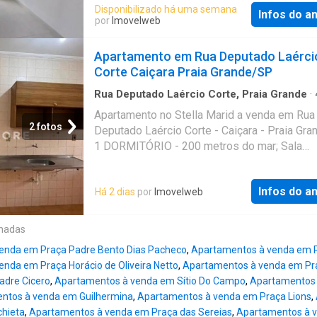
disponibilidade podem ser alterados sem pr
Disponibilizado há uma semana
Infos do a
aviso. Favor verificar entrando em contato c
por
Imovelweb
nossa equipe
Apartamento em Rua Deputado Laérci
Corte Caiçara Praia Grande/SP
Rua Deputado Laércio Corte, Praia Grande
·
1
Quarto
·
1
Banheiro
·
Apartamento
·
Garagem
Apartamento no Stella Marid a venda em Rua
de serviço
2 fotos
Deputado Laércio Corte - Caiçara - Praia Gr
1 DORMITÓRIO - 200 metros do mar; Sala
espaçosa, Cozinha, wc social, área de serviç
vaga de garagem; Condomínio com espaço g
Infos do a
Há 2 dias
por
Imovelweb
43,46 m² área útil; 2000m da Praia; Condomí
480,00; IPTU R$ 232,43; R$ 245 Mil à vista. 
Mil permuta /banco. Aceita financiamento ban
onadas
agende uma visita e venha conhecer seu novo
enda em Praça Padre Bento Dias Pacheco
,
Apartamentos à venda em Pr
Corretor de Imóveis responsável: Luiz Carval
nda em Praça Horácio de Oliveira Netto
,
Apartamentos à venda em Pra
NEWCORE possui diversas equipes especia
adre Cicero
,
Apartamentos à venda em Sítio Do Campo
,
Apartamentos 
em várias regiões do Brasil, com corretores
ntos à venda em Guilhermina
,
Apartamentos à venda em Praça Lions
,
experientes e capacitados que te ajudarão a
chieta
,
Apartamentos à venda em Praça das Sereias
,
Apartamentos à 