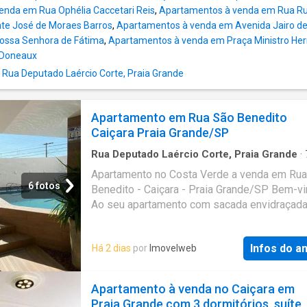
encontrar o imóvel dos seus sonhos. Valores
enda em Rua Ophélia Caccetari Reis
,
Apartamentos à venda em Rua R
condições sujeitos a alteração sem prévio av
nte José de Moraes Barros
,
Apartamentos à venda em Avenida Jairo d
Apartamento térreo, Armários na cozinha, Ar
ossa Senhora de Fátima
,
Apartamentos à venda em Praça Ministro He
no quarto, Litoral, Próximo a praia, Rua silenc
 Doneaux
Sol da manhã, Sol da tarde, Tanque Apartam
Rua Deputado Laércio Corte, Praia Grande
43 metros É uma grande oportunidade aqui 
Caiçara. Eu quero te ajudar a fazer uma prop
ficará bacana para os dois lados, e
Apartamento em Rua São Benedito
Caiçara Praia Grande/SP
Rua Deputado Laércio Corte, Praia Grande
·
2
Quartos
·
2
Banheiros
·
Apartamento
·
Varan
Apartamento no Costa Verde a venda em Ru
Garagem
6 fotos
Benedito - Caiçara - Praia Grande/SP Bem-vi
Ao seu apartamento com sacada envidraçada
verdadeiro refúgio de conforto e elegância!
Localizada em uma das áreas mais cobiçada
Infos do a
Há 2 dias
por
Imovelweb
cidade, esta propriedade oferece uma experi
de vida incomparável. Com uma área total de
com 63m² de area útil, o imóvel conta com 2 
Apartamento à venda no Caiçara em
sendo 1 suíte, 2 banheiros, 1 vagas de
Praia Grande com 3 dormitórios, suíte,