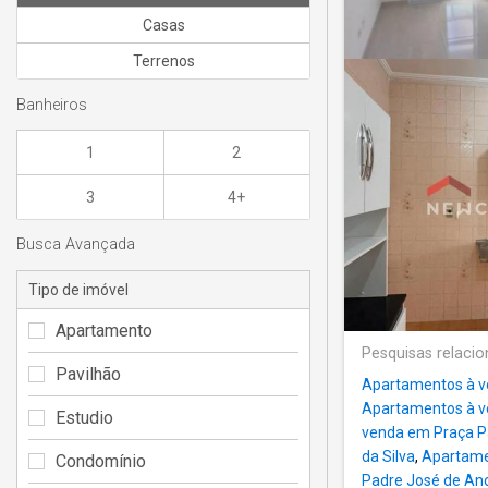
Casas
Terrenos
Banheiros
1
2
3
4+
Busca Avançada
Tipo de imóvel
Apartamento
Pesquisas relaci
Pavilhão
Apartamentos à v
Apartamentos à ve
Estudio
venda em Praça P
da Silva
,
Apartame
Condomínio
Padre José de An