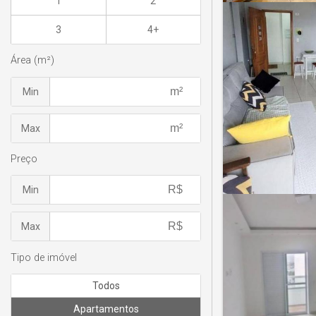
1
2
3
4+
Área (m²)
Min
Max
Preço
Min
Max
Tipo de imóvel
Todos
Apartamentos