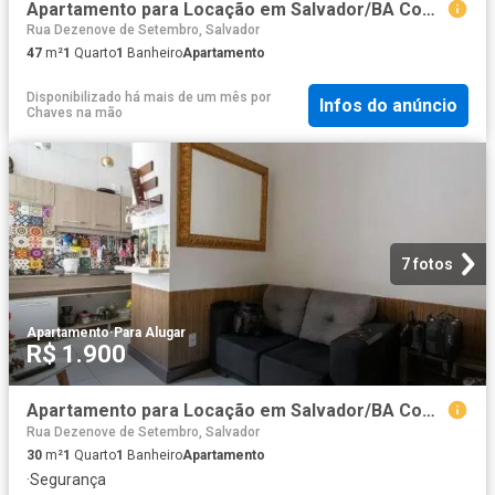
Apartamento para Locação em Salvador/BA Comércio 1 Quartos
Rua Dezenove de Setembro, Salvador
47
m²
1
Quarto
1
Banheiro
Apartamento
Disponibilizado há mais de um mês
por
Infos do anúncio
Chaves na mão
7 fotos
Apartamento
·
Para Alugar
R$ 1.900
Apartamento para Locação em Salvador/BA Comércio 1 Quartos
Rua Dezenove de Setembro, Salvador
30
m²
1
Quarto
1
Banheiro
Apartamento
·
Segurança