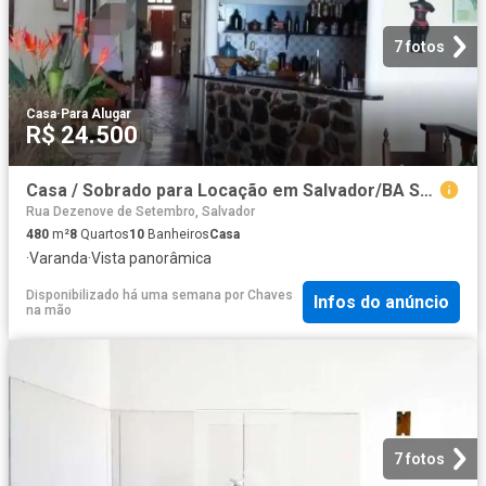
7 fotos
Casa
·
Para Alugar
R$ 24.500
Casa / Sobrado para Locação em Salvador/BA Santo Antônio 8 Quartos
Rua Dezenove de Setembro, Salvador
480
m²
8
Quartos
10
Banheiros
Casa
·
Varanda
·
Vista panorâmica
Disponibilizado há uma semana
por
Chaves
Infos do anúncio
na mão
7 fotos