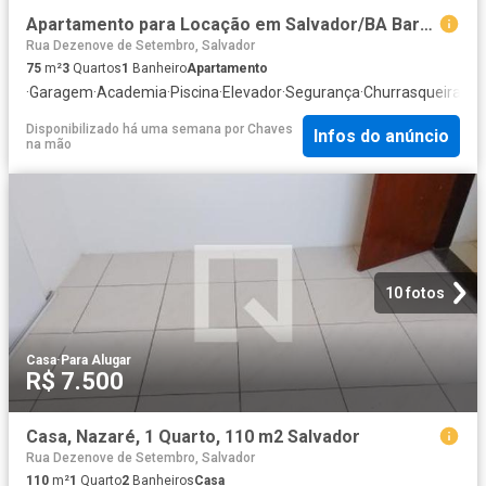
Apartamento para Locação em Salvador/BA Barbalho 3 Quartos
Rua Dezenove de Setembro, Salvador
75
m²
3
Quartos
1
Banheiro
Apartamento
·
Garagem
·
Academia
·
Piscina
·
Elevador
·
Segurança
·
Churrasqueira
·
Ar
Disponibilizado há uma semana
por
Chaves
Infos do anúncio
na mão
10 fotos
Casa
·
Para Alugar
R$ 7.500
Casa, Nazaré, 1 Quarto, 110 m2 Salvador
Rua Dezenove de Setembro, Salvador
110
m²
1
Quarto
2
Banheiros
Casa