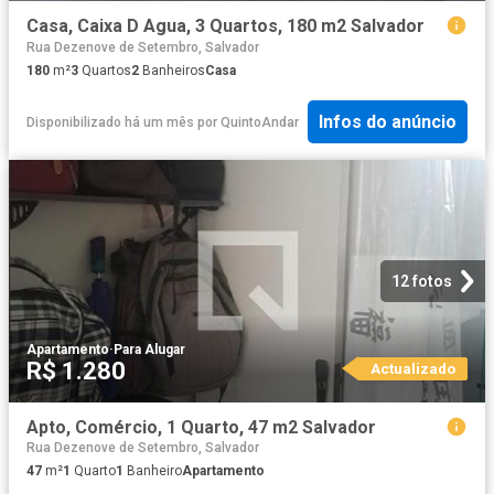
Casa, Caixa D Agua, 3 Quartos, 180 m2 Salvador
Rua Dezenove de Setembro, Salvador
180
m²
3
Quartos
2
Banheiros
Casa
Infos do anúncio
Disponibilizado há um mês
por
QuintoAndar
12 fotos
Apartamento
·
Para Alugar
R$ 1.280
Actualizado
Apto, Comércio, 1 Quarto, 47 m2 Salvador
Rua Dezenove de Setembro, Salvador
47
m²
1
Quarto
1
Banheiro
Apartamento