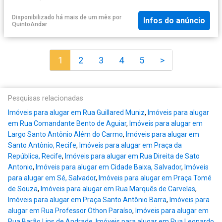
Disponibilizado há mais de um mês
por
Infos do anúncio
QuintoAndar
1
2
3
4
5
>
Pesquisas relacionadas
Imóveis para alugar em Rua Guillared Muniz
,
Imóveis para alugar
em Rua Comandante Bento de Aguiar
,
Imóveis para alugar em
Largo Santo Antônio Além do Carmo
,
Imóveis para alugar em
Santo Antônio, Recife
,
Imóveis para alugar em Praça da
República, Recife
,
Imóveis para alugar em Rua Direita de Sato
Antonio
,
Imóveis para alugar em Cidade Baixa, Salvador
,
Imóveis
para alugar em Sé, Salvador
,
Imóveis para alugar em Praça Tomé
de Souza
,
Imóveis para alugar em Rua Marquês de Carvelas
,
Imóveis para alugar em Praça Santo Antônio Barra
,
Imóveis para
alugar em Rua Professor Othon Paraíso
,
Imóveis para alugar em
Rua Barão Lins de Andrade
,
Imóveis para alugar em Rua Leonardo