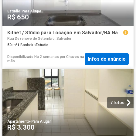
Estudio
·
Para Alugar
R$ 650
Kitnet / Stúdio para Locação em Salvador/BA Nazaré
Rua Dezenove de Setembro, Salvador
50
m²
1
Banheiro
Estudio
Disponibilizado Há 2 semanas
por
Chaves na
Infos do anúncio
mão
7 fotos
Apartamento
·
Para Alugar
R$ 3.300