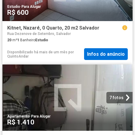
Estudio
·
Para Alugar
R$ 600
Kitnet, Nazaré, 0 Quarto, 20 m2 Salvador
Rua Dezenove de Setembro, Salvador
20
m²
1
Banheiro
Estudio
Disponibilizado há mais de um mês
por
Infos do anúncio
QuintoAndar
7 fotos
Apartamento
·
Para Alugar
R$ 1.410