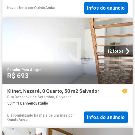
Infos do anúncio
Nova oferta
por
QuintoAndar
12 fotos
Estudio
·
Para Alugar
R$ 693
Kitnet, Nazaré, 0 Quarto, 50 m2 Salvador
Rua Dezenove de Setembro, Salvador
50
m²
1
Banheiro
Estudio
Disponibilizado há mais de um mês
por
Infos do anúncio
QuintoAndar