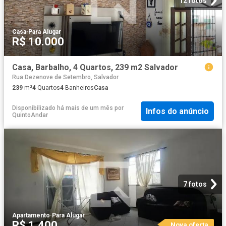
12 fotos
Casa
·
Para Alugar
R$ 10.000
Casa, Barbalho, 4 Quartos, 239 m2 Salvador
Rua Dezenove de Setembro, Salvador
239
m²
4
Quartos
4
Banheiros
Casa
Disponibilizado há mais de um mês
por
Infos do anúncio
QuintoAndar
7 fotos
Apartamento
·
Para Alugar
R$ 1.400
Nova oferta