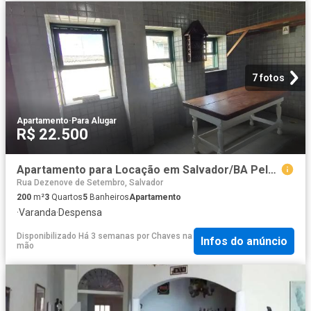
7 fotos
Apartamento
·
Para Alugar
R$ 22.500
Apartamento para Locação em Salvador/BA Pelourinho 3 Quartos
Rua Dezenove de Setembro, Salvador
200
m²
3
Quartos
5
Banheiros
Apartamento
·
Varanda
·
Despensa
Disponibilizado Há 3 semanas
por
Chaves na
Infos do anúncio
mão