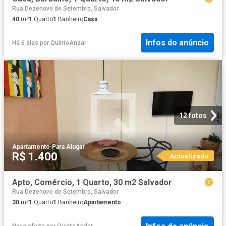
Rua Dezenove de Setembro, Salvador
40
m²
1
Quarto
1
Banheiro
Casa
Infos do anúncio
Há 6 dias
por
QuintoAndar
12 fotos
Apartamento
·
Para Alugar
R$ 1.400
Actualizado
Apto, Comércio, 1 Quarto, 30 m2 Salvador
Rua Dezenove de Setembro, Salvador
30
m²
1
Quarto
1
Banheiro
Apartamento