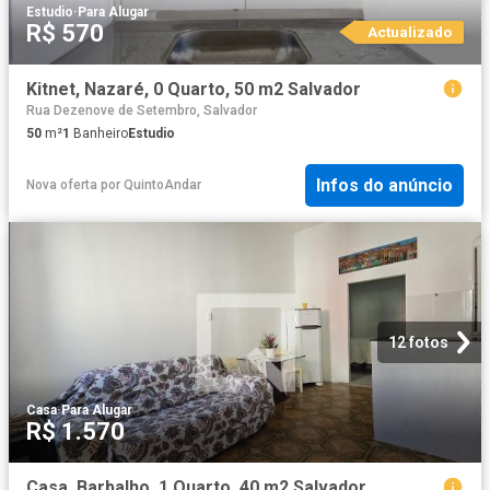
Estudio
·
Para Alugar
R$ 570
Actualizado
Kitnet, Nazaré, 0 Quarto, 50 m2 Salvador
Rua Dezenove de Setembro, Salvador
50
m²
1
Banheiro
Estudio
Infos do anúncio
Nova oferta
por
QuintoAndar
12 fotos
Casa
·
Para Alugar
R$ 1.570
Casa, Barbalho, 1 Quarto, 40 m2 Salvador