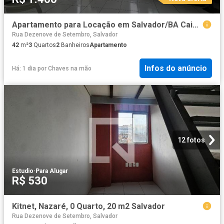
Apartamento para Locação em Salvador/BA Caixa D'Água 3 Quartos
Rua Dezenove de Setembro, Salvador
42
m²
3
Quartos
2
Banheiros
Apartamento
Infos do anúncio
Há: 1 dia
por
Chaves na mão
12 fotos
Estudio
·
Para Alugar
R$ 530
Kitnet, Nazaré, 0 Quarto, 20 m2 Salvador
Rua Dezenove de Setembro, Salvador