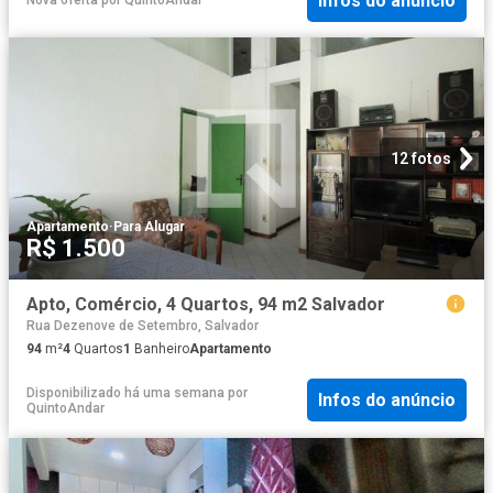
Infos do anúncio
Nova oferta
por
QuintoAndar
12 fotos
Apartamento
·
Para Alugar
R$ 1.500
Apto, Comércio, 4 Quartos, 94 m2 Salvador
Rua Dezenove de Setembro, Salvador
94
m²
4
Quartos
1
Banheiro
Apartamento
Disponibilizado há uma semana
por
Infos do anúncio
QuintoAndar