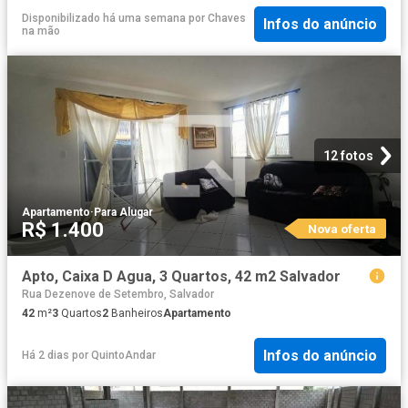
Disponibilizado há uma semana
por
Chaves
Infos do anúncio
na mão
12 fotos
Apartamento
·
Para Alugar
R$ 1.400
Nova oferta
Apto, Caixa D Agua, 3 Quartos, 42 m2 Salvador
Rua Dezenove de Setembro, Salvador
42
m²
3
Quartos
2
Banheiros
Apartamento
Infos do anúncio
Há 2 dias
por
QuintoAndar