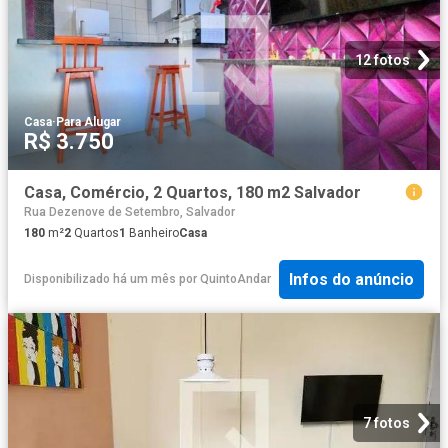
12 fotos
Casa
·
Para Alugar
R$ 3.750
Casa, Comércio, 2 Quartos, 180 m2 Salvador
Rua Dezenove de Setembro, Salvador
180
m²
2
Quartos
1
Banheiro
Casa
Infos do anúncio
Disponibilizado há um mês
por
QuintoAndar
7 fotos