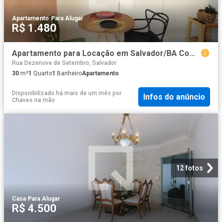
Apartamento
·
Para Alugar
R$ 1.480
Apartamento para Locação em Salvador/BA Comércio 1 Quartos
Rua Dezenove de Setembro, Salvador
30
m²
1
Quarto
1
Banheiro
Apartamento
Disponibilizado há mais de um mês
por
Infos do anúncio
Chaves na mão
12 fotos
Casa
·
Para Alugar
R$ 4.500