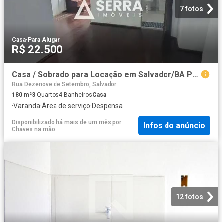
7 fotos
Casa
·
Para Alugar
R$ 22.500
Casa / Sobrado para Locação em Salvador/BA Pelourinho 3 Quartos
Rua Dezenove de Setembro, Salvador
180
m²
3
Quartos
4
Banheiros
Casa
·
Varanda
·
Área de serviço
·
Despensa
Disponibilizado há mais de um mês
por
Infos do anúncio
Chaves na mão
12 fotos