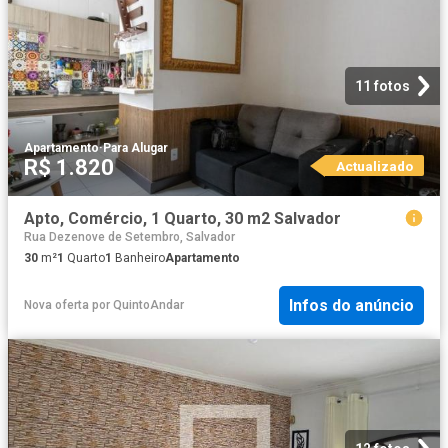
11 fotos
Apartamento
·
Para Alugar
R$ 1.820
Actualizado
Apto, Comércio, 1 Quarto, 30 m2 Salvador
Rua Dezenove de Setembro, Salvador
30
m²
1
Quarto
1
Banheiro
Apartamento
Infos do anúncio
Nova oferta
por
QuintoAndar