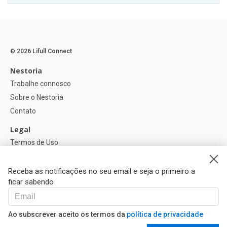
© 2026 Lifull Connect
Nestoria
Trabalhe connosco
Sobre o Nestoria
Contato
Legal
Termos de Uso
Política de privacidade
Política de Cookies
Receba as notificações no seu email e seja o primeiro a
ficar sabendo
Ajuda
FAQ
Ao subscrever aceito os termos da
política de privacidade
Nossos Parceiros