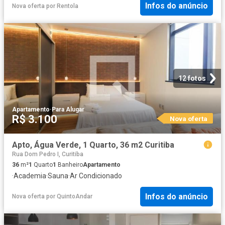
Infos do anúncio
Nova oferta
por
Rentola
12 fotos
Apartamento
·
Para Alugar
R$ 3.100
Nova oferta
Apto, Água Verde, 1 Quarto, 36 m2 Curitiba
Rua Dom Pedro I, Curitiba
36
m²
1
Quarto
1
Banheiro
Apartamento
·
Academia
·
Sauna
·
Ar Condicionado
Infos do anúncio
Nova oferta
por
QuintoAndar