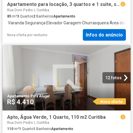
Apartamento para locação, 3 quartos e 1 suite, semi mobiliado, Bairro Agua Verde
Rua Dom Pedro I, Curitiba
85
m²
3
Quartos
2
Banheiros
Apartamento
·
Varanda
·
Segurança
·
Elevador
·
Garagem
·
Churrasqueira
·
Área das cr
Infos do anúncio
Nova oferta
por
rentumo
12 fotos
Apartamento
·
Para Alugar
R$ 4.410
Nova oferta
Apto, Água Verde, 1 Quarto, 110 m2 Curitiba
Rua Dom Pedro I, Curitiba
110
m²
1
Quarto
1
Banheiro
Apartamento