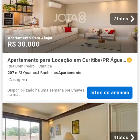
7 fotos
Apartamento
·
Para Alugar
R$ 30.000
Apartamento para Locação em Curitiba/PR Água Verde 3 Quartos
Rua Dom Pedro I, Curitiba
207
m²
3
Quartos
4
Banheiros
Apartamento
·
Garagem
Disponibilizado há uma semana
por
Chaves
Infos do anúncio
na mão
4 fotos