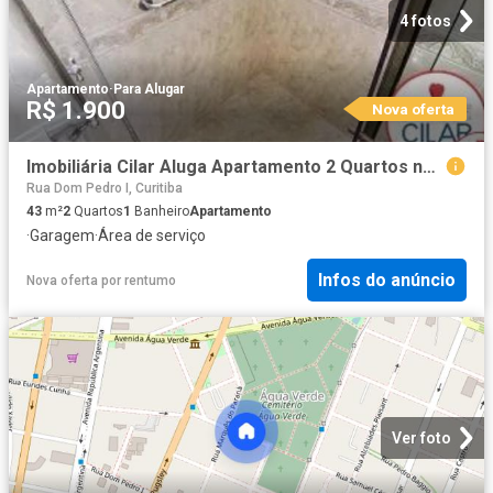
4 fotos
Apartamento
·
Para Alugar
R$ 1.900
Nova oferta
Imobiliária Cilar Aluga Apartamento 2 Quartos no Água Verde com 65,42m², Ref. 07727.001 CILAR
Rua Dom Pedro I, Curitiba
43
m²
2
Quartos
1
Banheiro
Apartamento
·
Garagem
·
Área de serviço
Infos do anúncio
Nova oferta
por
rentumo
Ver foto