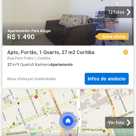
12 fotos
Apartamento
·
Para Alugar
R$ 1.490
Nova oferta
Apto, Portão, 1 Quarto, 27 m2 Curitiba
Rua Dom Pedro I, Curitiba
27
m²
1
Quarto
1
Banheiro
Apartamento
Infos do anúncio
Nova oferta
por
QuintoAndar
Ver foto