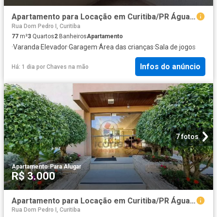
Apartamento para Locação em Curitiba/PR Água Verde 3 Quartos
Rua Dom Pedro I, Curitiba
77
m²
3
Quartos
2
Banheiros
Apartamento
·
Varanda
·
Elevador
·
Garagem
·
Área das crianças
·
Sala de jogos
Infos do anúncio
Há: 1 dia
por
Chaves na mão
7 fotos
Apartamento
·
Para Alugar
R$ 3.000
Apartamento para Locação em Curitiba/PR Água Verde 3 Quartos
Rua Dom Pedro I, Curitiba