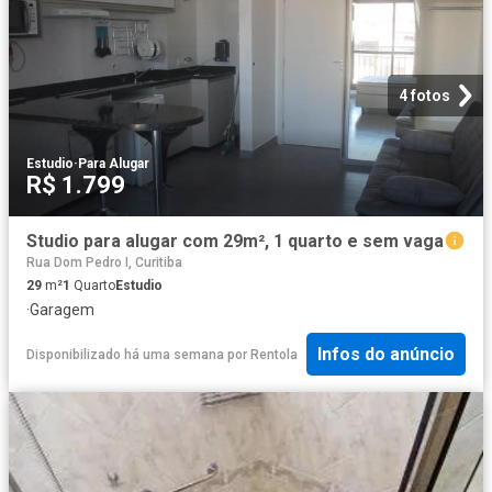
4 fotos
Estudio
·
Para Alugar
R$ 1.799
Studio para alugar com 29m², 1 quarto e sem vaga
Rua Dom Pedro I, Curitiba
29
m²
1
Quarto
Estudio
·
Garagem
Infos do anúncio
Disponibilizado há uma semana
por
Rentola