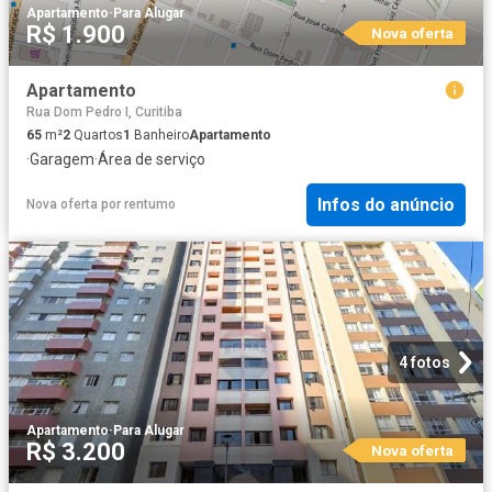
Apartamento
·
Para Alugar
R$ 1.900
Nova oferta
Apartamento
Rua Dom Pedro I, Curitiba
65
m²
2
Quartos
1
Banheiro
Apartamento
·
Garagem
·
Área de serviço
Infos do anúncio
Nova oferta
por
rentumo
4 fotos
Apartamento
·
Para Alugar
R$ 3.200
Nova oferta