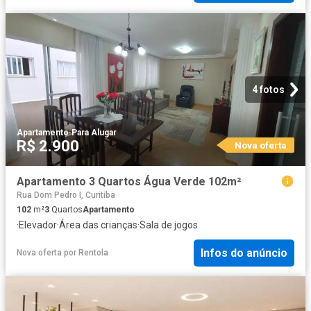
4 fotos
Apartamento
·
Para Alugar
R$ 2.900
Nova oferta
Apartamento 3 Quartos Água Verde 102m²
Rua Dom Pedro I, Curitiba
102
m²
3
Quartos
Apartamento
·
Elevador
·
Área das crianças
·
Sala de jogos
Infos do anúncio
Nova oferta
por
Rentola