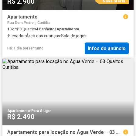
R$ 2.900
Nova oferta
Apartamento
Rua Dom Pedro I, Curitiba
102
m²
3
Quartos
4
Banheiros
Apartamento
·
Elevador
·
Área das crianças
·
Sala de jogos
Infos do anúncio
Há: 1 dia
por
rentumo
Apartamento
·
Para Alugar
R$ 2.490
Apartamento para locação no Água Verde – 03 Quartos Curitiba