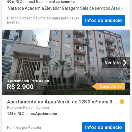
99
m²
3
Quartos
3
Banheiros
Apartamento
·
Varanda
·
Academia
·
Elevador
·
Garagem
·
Sala de serviços
·
Área das c
Disponibilizado há uma semana
por
Chaves
Infos do anúncio
na mão
Ver foto
Apartamento
·
Para Alugar
R$ 2.900
Nova oferta
Apartamento no Água Verde de 128.3 m² com 3 quartos
Rua Dom Pedro I, Curitiba
128
m²
3
Quartos
Apartamento
Infos do anúncio
Há: 1 dia
por
Rentola