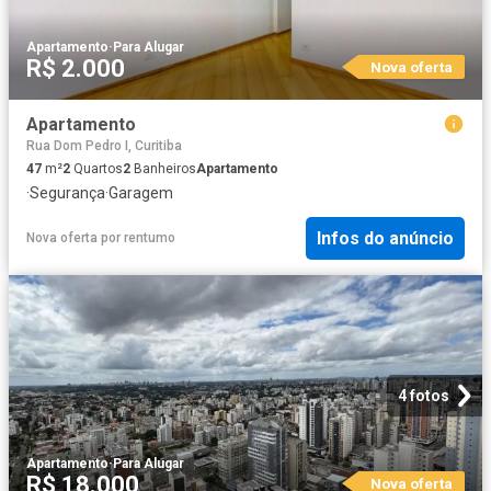
Apartamento
·
Para Alugar
R$ 2.000
Nova oferta
Apartamento
Rua Dom Pedro I, Curitiba
47
m²
2
Quartos
2
Banheiros
Apartamento
·
Segurança
·
Garagem
Infos do anúncio
Nova oferta
por
rentumo
4 fotos
Apartamento
·
Para Alugar
R$ 18.000
Nova oferta