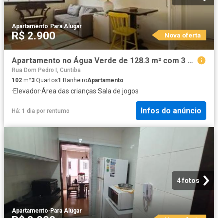
Apartamento
·
Para Alugar
R$ 2.900
Nova oferta
Apartamento no Água Verde de 128.3 m² com 3 quartos
Rua Dom Pedro I, Curitiba
102
m²
3
Quartos
1
Banheiro
Apartamento
·
Elevador
·
Área das crianças
·
Sala de jogos
Infos do anúncio
Há: 1 dia
por
rentumo
4 fotos
Apartamento
·
Para Alugar