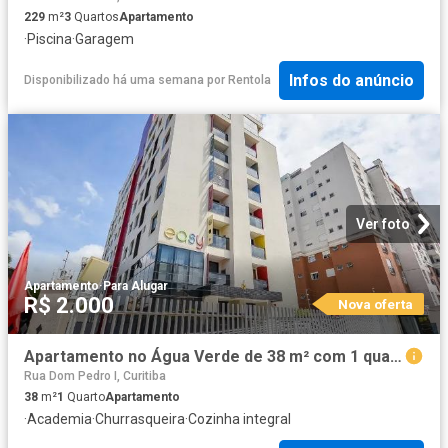
229
m²
3
Quartos
Apartamento
·
Piscina
·
Garagem
Infos do anúncio
Disponibilizado há uma semana
por
Rentola
Ver foto
Apartamento
·
Para Alugar
R$ 2.000
Nova oferta
Apartamento no Água Verde de 38 m² com 1 quarto
Rua Dom Pedro I, Curitiba
38
m²
1
Quarto
Apartamento
·
Academia
·
Churrasqueira
·
Cozinha integral