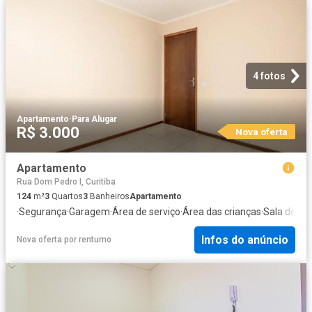
4 fotos
Apartamento
·
Para Alugar
R$ 3.000
Nova oferta
Apartamento
Rua Dom Pedro I, Curitiba
124
m²
3
Quartos
3
Banheiros
Apartamento
·
Segurança
·
Garagem
·
Área de serviço
·
Área das crianças
·
Sala de jo
Infos do anúncio
Nova oferta
por
rentumo