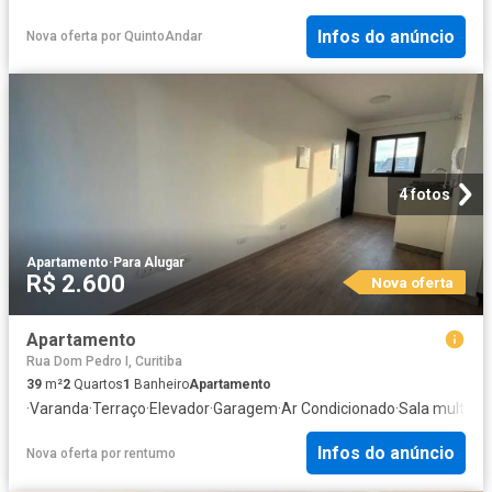
Infos do anúncio
Nova oferta
por
QuintoAndar
4 fotos
Apartamento
·
Para Alugar
R$ 2.600
Nova oferta
Apartamento
Rua Dom Pedro I, Curitiba
39
m²
2
Quartos
1
Banheiro
Apartamento
·
Varanda
·
Terraço
·
Elevador
·
Garagem
·
Ar Condicionado
·
Sala multius
Infos do anúncio
Nova oferta
por
rentumo