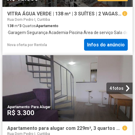
VITRA ÁGUA VERDE | 138 m² | 3 SUÍTES | 2 VAGAS | ALTO PADRÃO NO CORAÇÃO DO ÁGUA VERDE
Rua Dom Pedro I, Curitiba
138
m²
3
Quartos
Apartamento
·
Garagem
·
Segurança
·
Academia
·
Piscina
·
Área de serviço
·
Sala de jo
Infos do anúncio
Nova oferta
por
Rentola
4 fotos
Apartamento
·
Para Alugar
R$ 3.300
Apartamento para alugar com 229m², 3 quartos e 1 vaga
Rua Dom Pedro I, Curitiba