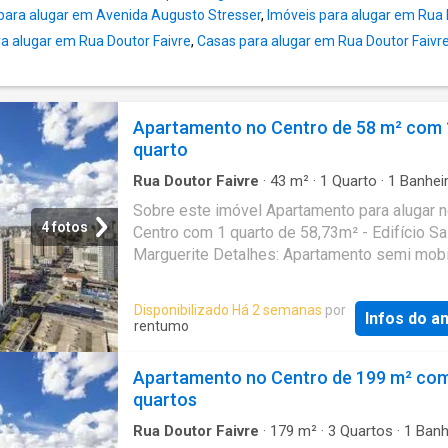
armário, espelho, ducha a gás.O condomínio 
para alugar em Avenida Augusto Stresser
,
Imóveis para alugar em Rua 
com infraestrutura completa de lazer e
 alugar em Rua Doutor Faivre
,
Casas para alugar em Rua Doutor Faivr
comodidade:Salão de festasSala de
reuniõesLavanderiaAcademiaUma excelente
oportunidade para morar bem, com praticida
tudo ao seu alcance!
Apartamento no Centro de 58 m² com 
quarto
Rua Doutor Faivre
·
43
m²
·
1
Quarto
·
1
Banhei
Apartamento
·
Varanda
·
Terraço
·
Área de serv
Sobre este imóvel Apartamento para alugar 
Alarme
4 fotos
Centro com 1 quarto de 58,73m² - Edifício Sa
Marguerite Detalhes: Apartamento semi mobi
com: Sala com sacada; Cozinha com fogão e
geladeira; Área de serviço; Quarto; Banheiro s
Disponibilizado Há 2 semanas
por
Infos do a
com box blindex; Aquecimento à gás. Condo
rentumo
com sistema de segurança com câmeras e te
com varal coletivo. Imediações: Apartamento
Apartamento no Centro de 199 m² com
região central da cidade, entre a avenida Vis
quartos
de Guarapuava e a rua Nilo Cairo - próximo a
Mercado Municipal de Curitiba. *Informações
Rua Doutor Faivre
·
179
m²
·
3
Quartos
·
1
Banh