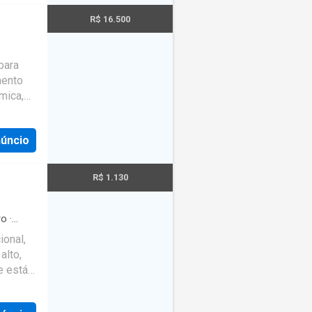
esse e
R$ 16.500
CI-PR
o
para
mento
mica,
rédio. -
núncio
R$ 1.130
ro
·
agem
ional,
alto,
e está
ansporte