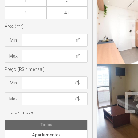
1
2
3
4+
Área (m²)
Min
Max
Preço (R$ / mensal)
Min
Max
Tipo de imóvel
Todos
Apartamentos