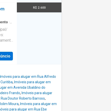
er e
 disso,
R$ 2.600
om
 a
ontra-se
ma,
ento
·
sos de
pal/
al para
s:
 e bem
camente
da em
iros ou
ento de
e um
núncio
colha
ácil
o
,
recer o
Imóveis para alugar em Rua Alfredo
Curitiba
,
Imóveis para alugar em
lugar em Avenida Ubaldino do
zinha
adeiro Frando
,
Imóveis para alugar
 Rua Doutor Roberto Barroso
,
to com
Rolim Moura
,
Imóveis para alugar em
Bwc com
óveis para alugar em Rua Ebe