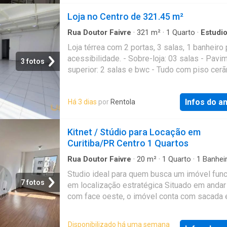
excelente oportunidade para morar bem, com
fiador e o melhor, sem burocracia. Conheça 
Loja no Centro de 321.45 m²
praticidade e tudo ao seu alcance!
outros imóveis no site do QuintoAndar. CRE
J06559 Referência: 894801255
Rua Doutor Faivre
·
321
m²
·
1
Quarto
·
Estudi
Loja térrea com 2 portas, 3 salas, 1 banheiro 
acessibilidade. - Sobre-loja: 03 salas - Pavi
3 fotos
superior: 2 salas e bwc - Tudo com piso cerã
salas adaptaveis, opção de outras áreas no p
Valores: aluguel + iptu + rateio de Sanepar
Infos do a
Há 3 dias
por
Rentola
Kitnet / Stúdio para Locação em
Curitiba/PR Centro 1 Quartos
Rua Doutor Faivre
·
20
m²
·
1
Quarto
·
1
Banhei
Estudio
·
Varanda
·
Segurança
·
Academia
·
Gar
Studio ideal para quem busca um imóvel func
7 fotos
em localização estratégica Situado em andar 
com face oeste, o imóvel conta com sacada 
próximo à Reitoria da UFPR, em região com
excelente infraestrutura e fácil acesso ao tr
Disponibilizado há uma semana