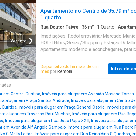
diferencial que proporciona momentos de laz
relaxamento sem precisar sair de casa. Além
Apartamento no Centro de 35.79 m² c
a localização é privilegiada, com fácil acesso
1 quarto
serviços essenciais. Nas proximidades, enc
o Hospital Maternide Nossa Senhora de Fáti
Rua Doutor Faivre
·
36
m²
·
1
Quarto
·
Apartam
Ar Condicionado
garantindo segurança e comodidades em ca
Imediações: Rodoferroviária/Mercado Munici
necessidade médica. Este apartamento é ide
Ver foto
HOtel Hibis/Senac/Shopping EstaçãoDetalhe
quem deseja viver em um ambiente moderno
Apartamento moderno e aconchegante, prati
equipado, com todas as facilidades que a vi
100% mobiliado, ideal para estudantes, solte
Curitiba pode oferecer. Confortável Apartam
casais que buscam conforto, praticidade e
Disponibilizado há mais de um
1 Quarto no Coração de Curitiba À procura d
Infos do a
excelente localização. Situado em andar alto,
mês
por
Rentola
imóvel aconchegante e prático? Este amplo
oferece mais privacidade e ótima iluminação
apartamento de 1 quarto e 1 banheiro é a es
natural.Localizado no centro da cidade, com f
onadas
perfeita para você. Localizado em uma regiã
acesso a uma ampla variedade de comércios
privilegiada, o imóvel está equipado para ofe
r em Centro, Curitiba
,
Imóveis para alugar em Avenida Mariano Torres
,
mercados, restaurantes, farmácias, bancos e
máximo de
ara alugar em Praça Santos Andrade
,
Imóveis para alugar em Centro de 
transporte público, proporcionando toda a
 Curitiba
,
Imóveis para alugar em Praça General Osório
,
Imóveis para a
conveniência do dia a dia.Imóvel oferece:Co
ara alugar em Travessa Raul Munhoz
,
Imóveis para alugar em Rua Brig
toda com armário, fogão, micro-ondas,
so
,
Imóveis para alugar em Rua Joao Papa XXIII
,
Imóveis para alugar em
geladeira;Sala com sofá, painel de tv;1 Quar
ar em Avenida Alf Angelo Sampaio
,
Imóveis para alugar em Rua Pedro 
cama de casal, armário e ar condicionado;1 
vo G Mello Leitao
,
Imóveis para alugar em Rua Reinaldino S Quadros
,
Im