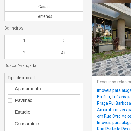
Casas
Terrenos
Banheiros
1
2
3
4+
Busca Avançada
Tipo de imóvel
Pesquisas relaci
Apartamento
Imóveis para aluga
Brufen
,
Imóveis p
Pavilhão
Praça Rui Barbosa,
Amaral
,
Imóveis p
Estudio
em Rua Cyro Velo
Imóveis para alug
Condomínio
Rua Prefeito Rosal