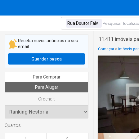
11.411 imóveis pa
Receba novos anúncios no seu
email
Começar
>
Imóveis par
Guardar busca
Para Comprar
Para Alugar
Ordenar:
Quartos