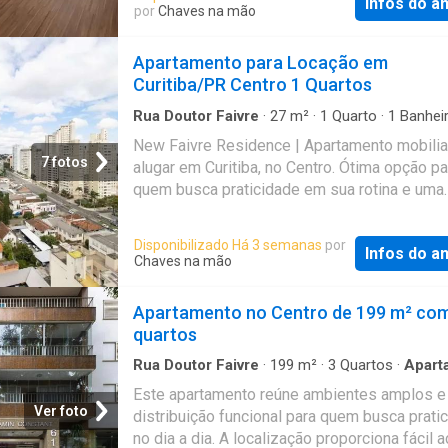
Infos do a
público, comércio e serviços essenciais. O p
por
Chaves na mão
bem cuidado, oferece portaria remota, lavand
coletiva, academia e mercadinho interno, gar
Apartamento para Locação em
comodidade no dia a dia. - Studio com sacad
Curitiba/PR Centro 1 Quartos
social c- box acrilico. - Sem vaga de garagem
aluguel integral é bruto (sem o desconto) - V
Rua Doutor Faivre
·
27
m²
·
1
Quarto
·
1
Banhei
Apartamento
·
Garagem
taxa de vistoria sob consulta - FCI de 5% so
New Faivre Residence | Apartamento mobilia
aluguel liquido - Seguro Contra Incêndio sob
7 fotos
alugar em Curitiba, no Centro. Ótima opção pa
consulta - Fotos ilustrativas, podem sofrer
quem busca praticidade em sua rotina e uma
alterações Referência: 00947.002
localização de fácil acesso para todos os ba
cidade. Essa unidade possui em sua área priv
Disponibilizado Há 3 semanas
por
Infos do a
cozinha integrada a sala, totalmente mobiliad
Chaves na mão
decorada. Quarto com 2 suas camas e dispon
ainda, 1 vaga de garagem. Sinta a sensação d
Apartamento no Centro de 199 m² com
em casa imediatamente! Entre em contato c
quartos
gente agora mesmo para agendar uma visita!
Prates você não precisa de fiador. Você enc
Rua Doutor Faivre
·
199
m²
·
3
Quartos
·
Apart
·
Garagem
dos seguros fiança mais baratos da cidade,
Este apartamento reúne ambientes amplos 
taxas a partir de apenas 10% do valor do alug
Ver foto
distribuição funcional para quem busca prati
Sala | 1 Quarto | 1 Banheiro | 1 Vaga | 28m² 
no dia a dia. A localização proporciona fácil 