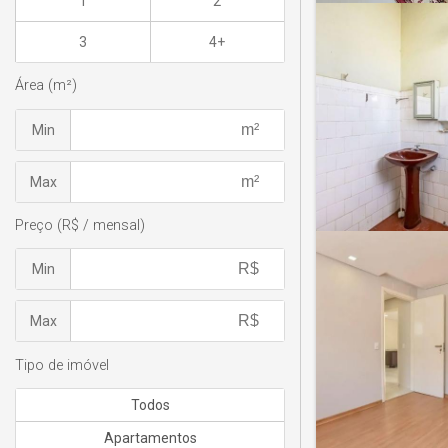
1
2
3
4+
Área (m²)
Min
Max
Preço (R$ / mensal)
Min
Max
Tipo de imóvel
Todos
Apartamentos