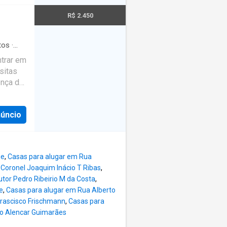
gás e
mílias
R$ 2.450
a dia.
ampina
área
tos
·
as,
ntrar em
viços
sitas
a fácil
ença do
vias da
. O
tar,
núncio
nável
rio
s com
ca. -
 closet
uarto
ie
,
Casas para alugar em Rua
 box
Coronel Joaquim Inácio T Ribas
,
ca. -um
tor Pedro Ribeirio M da Costa
,
armário
e
,
Casas para alugar em Rua Alberto
a porta
Frascisco Frischmann
,
Casas para
o um
o Alencar Guimarães
-