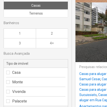
Casas
Terrenos
Banheiros
1
2
3
4+
Busca Avançada
Tipo de imóvel
Pesquisas relaci
Casa
Casas para aluga
Samuel Cesar
,
Cas
Monte
Casas para aluga
Casas para alugar
Vivenda
Sucuissiato
,
Casas
alugar em Rua Ca
Palacete
Apartamentos para