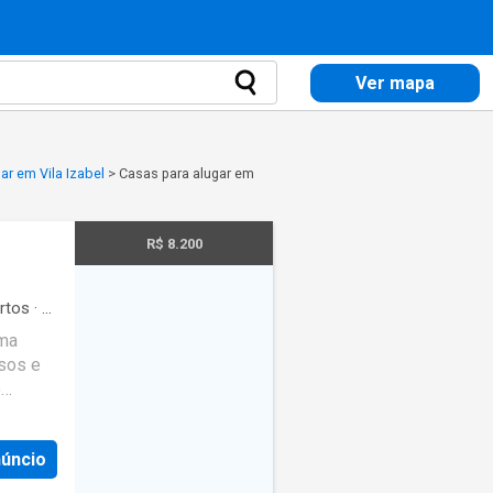
Ver mapa
ar em Vila Izabel
>
Casas para alugar em
R$ 8.200
rtos
·
4
eira
·
ima
osos e
o
conta
núncio
arto e