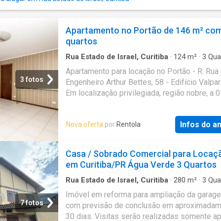
persiana vertical. - caixa de plástico de quatr
gavetas. - uma banco em madeira. - uma cad
madeira pintada em amarelo. -cinco almofada
Apartamento no Portão de 146 m² com
Cozinha/área de serviço -armário em toda e
quartos
na parede da pia. -geladeira duplex -fogão for
forno micro-ondas. -filtr
Rua Estado de Israel, Curitiba
·
124
m²
·
3
Qua
Casa
·
Segurança
·
Garagem
·
Área de serviço
·
Apartamento para locação no Portão - R: Rua
das crianças
·
Sala de jogos
3 fotos
Engenheiro Arthur Bettes, 58 - Edifício Valpar
Em localização privilegiada, região nobre, a 
quadra da Republica Argentina, facilidades d
acesso ao centro de Curitiba, vasto comercio
Infos do a
Nova oferta
por
Rentola
ao entorno. Apartamento com área total de 1
distribuídos em: Ampla sala de estar e jantar,
dormitórios sendo 01 suíte, bwc social com
Casa / Sobrado Comercial para Locaç
de granito e box, cozinha com armários plane
em Curitiba/PR Água Verde 3 Quartos
geladeira e fogão. Ampla área de serviço co
armários e dispensa. 01 vaga de garagem co
Rua Estado de Israel, Curitiba
·
280
m²
·
3
Qua
Banheiros
·
Casa
·
Piscina
·
Lareira
·
Garagem
·
para carro. CONDOMÍNIO: Portaria, sala de jo
Imóvel em reforma para ampliação da garag
Churrasqueira
salão de festas e playground. Seguro, Familia
7 fotos
com previsão de conclusão em aproximada
tranquilo. - O primeiro aluguel é pago pelo va
30 dias. Visitas serão realizadas somente a