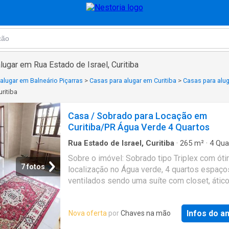
lugar em Rua Estado de Israel, Curitiba
alugar em Balneário Piçarras
>
Casas para alugar em Curitiba
>
Casas para alug
uritiba
Casa / Sobrado para Locação em
Curitiba/PR Água Verde 4 Quartos
Rua Estado de Israel, Curitiba
·
265
m²
·
4
Qua
Banheiros
·
Casa
·
Garagem
·
Lareira
·
Churrasqu
Sobre o imóvel: Sobrado tipo Triplex com ót
Área de serviço
·
Quintal
7 fotos
localização no Água verde, 4 quartos espaç
ventilados sendo uma suíte com closet, átic
espaçoso com lareira. O quintal dos fundos 
com uma churrasqueira coberta com armário
Infos do a
Nova oferta
por
Chaves na mão
embutido e pia. Área de serviço é fechada e
provada.A casa conta com uma edícula de qu