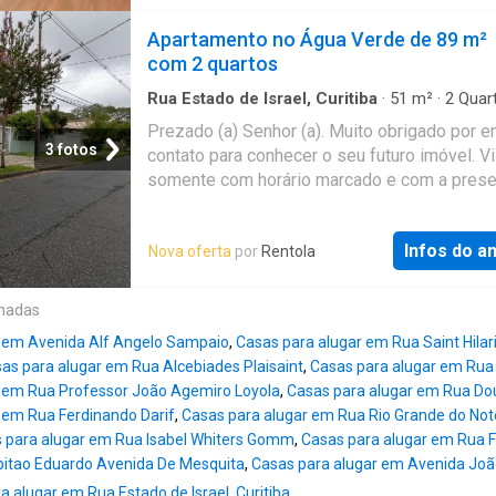
natural e ventilação, além de aquecimento a 
um generoso espaço de terreno ideal para fa
Apartamento no Água Verde de 89 m²
que valorizam bem-estar e praticidade no dia 
com 2 quartos
Localizada em região estratégica do bairro
C
do Siqueira
, o imóvel está inserido em uma 
Rua Estado de Israel, Curitiba
·
51
m²
·
2
Quar
Casa
·
Ar Condicionado
·
Área de serviço
com infraestrutura completa, próxima a escol
Prezado (a) Senhor (a). Muito obrigado por e
supermercados, restaurantes e diversos ser
3 fotos
contato para conhecer o seu futuro imóvel. Vi
essenciais. A localização também proporcion
somente com horário marcado e com a pres
acesso ao Centro de Curitiba e às principais 
consultor imobiliário. Imóvel: TOTALMENTE
cidade, garantindo mobilidade e conveniência
MOBILIADO Sala -estante em madeira com
imóvel está dividido em: 03 amplas salas (es
Infos do a
Nova oferta
por
Rentola
prateleiras de vidro 5 milímetros. - sofá recli
jantar e íntima com lareira); Lavabo com armá
com dois lugares - poltrona em madeira com
planejado; Cozinha espaçosa; 03 dormitório
palhinha. - duas banquetas com forração bran
onadas
armários, sendo 02 suítes; Suíte master com
um frigobar - uma mesa em madeira.80x80 Q
e hidromassagem; Edícula/sobr
r em Avenida Alf Angelo Sampaio
,
Casas para alugar em Rua Saint Hilar
casal:- - ar condicionado quente /frio. -cama
as para alugar em Rua Alcebiades Plaisaint
,
Casas para alugar em Rua 
king -rack -banqueta longa com forração bran
r em Rua Professor João Agemiro Loyola
,
Casas para alugar em Rua Dou
abajur. -cortina com black-out. Quarto visita -
 em Rua Ferdinando Darif
,
Casas para alugar em Rua Rio Grande do Not
com cinco portas. -armário sapateira com um
 para alugar em Rua Isabel Whiters Gomm
,
Casas para alugar em Rua 
e armários no alto com cinco portas e abaix
pitao Eduardo Avenida De Mesquita
,
Casas para alugar em Avenida Joã
varão para cabides para roupas. - sofá cama. 
 alugar em Rua Estado de Israel, Curitiba