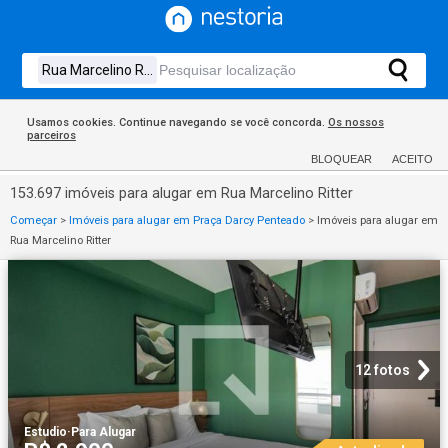
Usamos cookies. Continue navegando se você concorda.
Os nossos
parceiros
BLOQUEAR
ACEITO
153.697 imóveis para alugar em Rua Marcelino Ritter
Começar
>
Imóveis para alugar em Praça Darcy Penteado
>
Imóveis para alugar em
Rua Marcelino Ritter
12 fotos
Estudio
·
Para Alugar