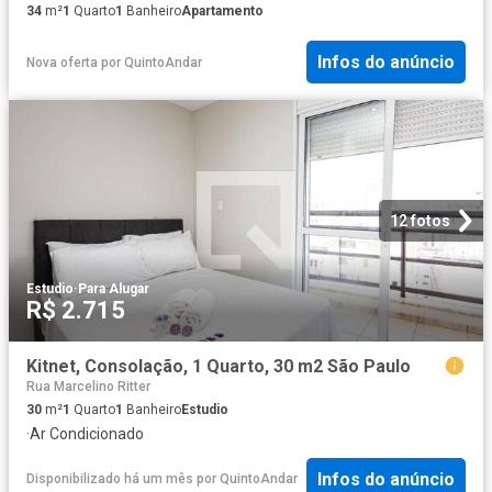
34
m²
1
Quarto
1
Banheiro
Apartamento
Infos do anúncio
Nova oferta
por
QuintoAndar
12 fotos
Estudio
·
Para Alugar
R$ 2.715
Kitnet, Consolação, 1 Quarto, 30 m2 São Paulo
Rua Marcelino Ritter
30
m²
1
Quarto
1
Banheiro
Estudio
·
Ar Condicionado
Infos do anúncio
Disponibilizado há um mês
por
QuintoAndar