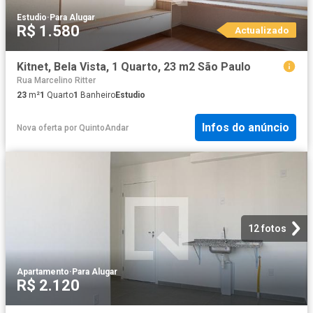
Estudio
·
Para Alugar
R$ 1.580
Actualizado
Kitnet, Bela Vista, 1 Quarto, 23 m2 São Paulo
Rua Marcelino Ritter
23
m²
1
Quarto
1
Banheiro
Estudio
Infos do anúncio
Nova oferta
por
QuintoAndar
12 fotos
Apartamento
·
Para Alugar
R$ 2.120