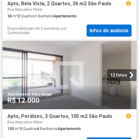
Apto, Bela Vista, 2 Quartos, 36 m2 São Paulo
Rua Marcelino Ritter
36
m²
2
Quartos
1
Banheiro
Apartamento
Disponibilizado Há 2 semanas
por
Infos do anúncio
QuintoAndar
12 fotos
Apartamento
·
Para Alugar
R$ 12.000
Apto, Perdizes, 3 Quartos, 105 m2 São Paulo
Rua Marcelino Ritter
105
m²
3
Quartos
4
Banheiros
Apartamento