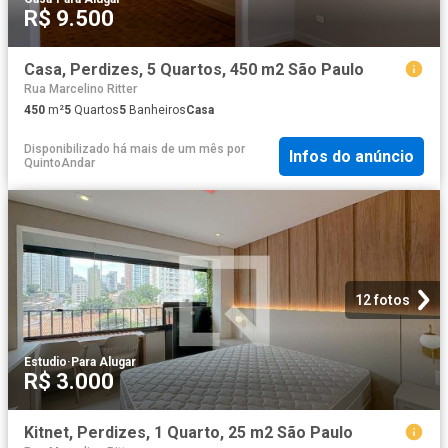
R$ 9.500
Casa, Perdizes, 5 Quartos, 450 m2 São Paulo
Rua Marcelino Ritter
450
m²
5
Quartos
5
Banheiros
Casa
Disponibilizado há mais de um mês
por
Infos do anúncio
QuintoAndar
12 fotos
Estudio
·
Para Alugar
R$ 3.000
Kitnet, Perdizes, 1 Quarto, 25 m2 São Paulo