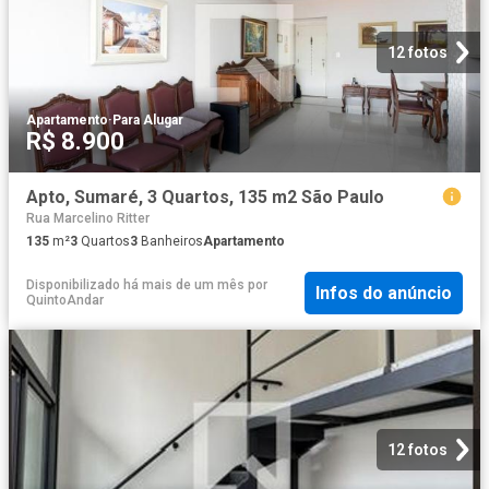
12 fotos
Apartamento
·
Para Alugar
R$ 8.900
Apto, Sumaré, 3 Quartos, 135 m2 São Paulo
Rua Marcelino Ritter
135
m²
3
Quartos
3
Banheiros
Apartamento
Disponibilizado há mais de um mês
por
Infos do anúncio
QuintoAndar
12 fotos