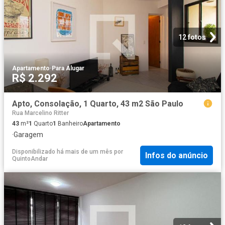
12 fotos
Apartamento
·
Para Alugar
R$ 2.292
Apto, Consolação, 1 Quarto, 43 m2 São Paulo
Rua Marcelino Ritter
43
m²
1
Quarto
1
Banheiro
Apartamento
·
Garagem
Disponibilizado há mais de um mês
por
Infos do anúncio
QuintoAndar