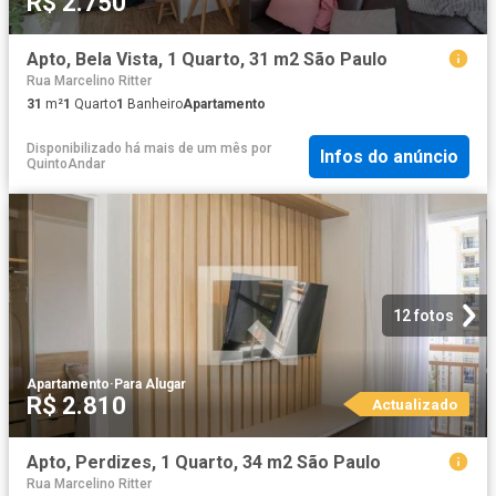
R$ 2.750
Apto, Bela Vista, 1 Quarto, 31 m2 São Paulo
Rua Marcelino Ritter
31
m²
1
Quarto
1
Banheiro
Apartamento
Disponibilizado há mais de um mês
por
Infos do anúncio
QuintoAndar
12 fotos
Apartamento
·
Para Alugar
R$ 2.810
Actualizado
Apto, Perdizes, 1 Quarto, 34 m2 São Paulo
Rua Marcelino Ritter