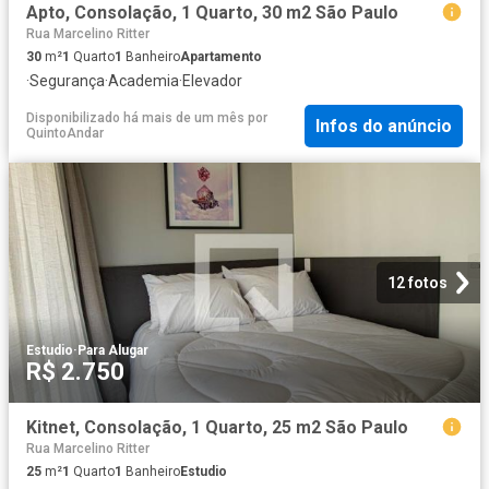
Apto, Consolação, 1 Quarto, 30 m2 São Paulo
Rua Marcelino Ritter
30
m²
1
Quarto
1
Banheiro
Apartamento
·
Segurança
·
Academia
·
Elevador
Disponibilizado há mais de um mês
por
Infos do anúncio
QuintoAndar
12 fotos
Estudio
·
Para Alugar
R$ 2.750
Kitnet, Consolação, 1 Quarto, 25 m2 São Paulo
Rua Marcelino Ritter
25
m²
1
Quarto
1
Banheiro
Estudio