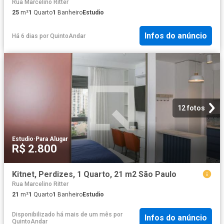
Rua Marcelino Ritter
25
m²
1
Quarto
1
Banheiro
Estudio
Infos do anúncio
Há 6 dias
por
QuintoAndar
12 fotos
Estudio
·
Para Alugar
R$ 2.800
Kitnet, Perdizes, 1 Quarto, 21 m2 São Paulo
Rua Marcelino Ritter
21
m²
1
Quarto
1
Banheiro
Estudio
Disponibilizado há mais de um mês
por
Infos do anúncio
QuintoAndar