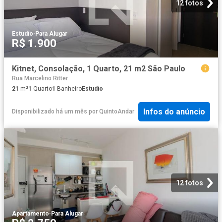
12 fotos
Estudio
·
Para Alugar
R$ 1.900
Kitnet, Consolação, 1 Quarto, 21 m2 São Paulo
Rua Marcelino Ritter
21
m²
1
Quarto
1
Banheiro
Estudio
Infos do anúncio
Disponibilizado há um mês
por
QuintoAndar
12 fotos
Apartamento
·
Para Alugar