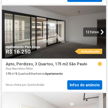
12 fotos
Apartamento
·
Para Alugar
R$ 16.250
Actualizado
Apto, Perdizes, 3 Quartos, 175 m2 São Paulo
Rua Marcelino Ritter
175
m²
3
Quartos
3
Banheiros
Apartamento
Infos do anúncio
Nova oferta
por
QuintoAndar