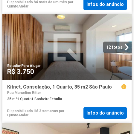
Disponibilizado há mais de um mês
por
Infos do anúncio
QuintoAndar
12 fotos
Estudio
·
Para Alugar
R$ 3.750
Kitnet, Consolação, 1 Quarto, 35 m2 São Paulo
Rua Marcelino Ritter
35
m²
1
Quarto
1
Banheiro
Estudio
Disponibilizado Há 3 semanas
por
Infos do anúncio
QuintoAndar