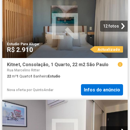
12 fotos
Estudio
·
Para Alugar
R$ 2.910
Actualizado
Kitnet, Consolação, 1 Quarto, 22 m2 São Paulo
Rua Marcelino Ritter
22
m²
1
Quarto
1
Banheiro
Estudio
Infos do anúncio
Nova oferta
por
QuintoAndar