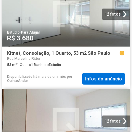
12 fotos
Estudio
·
Para Alugar
R$ 3.680
Kitnet, Consolação, 1 Quarto, 53 m2 São Paulo
Rua Marcelino Ritter
53
m²
1
Quarto
1
Banheiro
Estudio
Disponibilizado há mais de um mês
por
Infos do anúncio
QuintoAndar
12 fotos