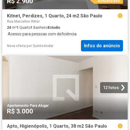
R$ 2.900
Actualizado
Kitnet, Perdizes, 1 Quarto, 24 m2 São Paulo
Rua Marcelino Ritter
24
m²
1
Quarto
1
Banheiro
Estudio
·
Acesso para pessoas com deficiência
Infos do anúncio
Nova oferta
por
QuintoAndar
12 fotos
Apartamento
·
Para Alugar
R$ 3.000
Apto, Higienópolis, 1 Quarto, 38 m2 São Paulo