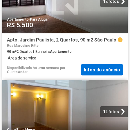
12 fotos
Apartamento
·
Para Alugar
R$ 5.500
Apto, Jardim Paulista, 2 Quartos, 90 m2 São Paulo
Rua Marcelino Ritter
90
m²
2
Quartos
1
Banheiro
Apartamento
·
Área de serviço
Disponibilizado há uma semana
por
Infos do anúncio
QuintoAndar
12 fotos
Casa
·
Para Alugar