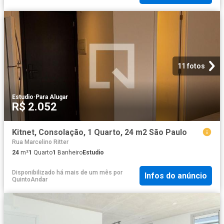
11 fotos
Estudio
·
Para Alugar
R$ 2.052
Kitnet, Consolação, 1 Quarto, 24 m2 São Paulo
Rua Marcelino Ritter
24
m²
1
Quarto
1
Banheiro
Estudio
Disponibilizado há mais de um mês
por
Infos do anúncio
QuintoAndar