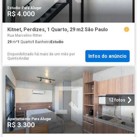
Estudio
·
Para Alugar
R$ 4.000
Kitnet, Perdizes, 1 Quarto, 29 m2 São Paulo
Rua Marcelino Ritter
29
m²
1
Quarto
1
Banheiro
Estudio
Disponibilizado há mais de um mês
por
Infos do anúncio
QuintoAndar
12 fotos
Apartamento
·
Para Alugar
R$ 3.300