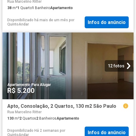
Rua Marcelino Ritter
38
m²
1
Quarto
1
Banheiro
Apartamento
Disponibilizado há mais de um mês
por
Infos do anúncio
QuintoAndar
12 fotos
Apartamento
·
Para Alugar
R$ 5.200
Apto, Consolação, 2 Quartos, 130 m2 São Paulo
Rua Marcelino Ritter
130
m²
2
Quartos
2
Banheiros
Apartamento
Disponibilizado Há 2 semanas
por
Infos do anúncio
QuintoAndar