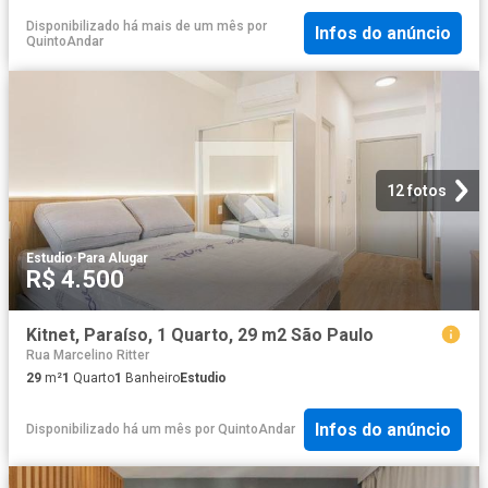
Disponibilizado há mais de um mês
por
Infos do anúncio
QuintoAndar
12 fotos
Estudio
·
Para Alugar
R$ 4.500
Kitnet, Paraíso, 1 Quarto, 29 m2 São Paulo
Rua Marcelino Ritter
29
m²
1
Quarto
1
Banheiro
Estudio
Infos do anúncio
Disponibilizado há um mês
por
QuintoAndar