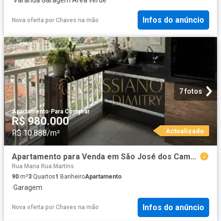
Infos do anúncio
Nova oferta
por
Chaves na mão
7 fotos
Apartamento
·
Para Comprar
R$ 980.000
Actualizado
R$ 10.888/m²
Apartamento para Venda em São José dos Campos/SP Conjunto Residencial Trinta e Um de Março 3 Quartos
Rua Maria Rua Martins
90
m²
3
Quartos
1
Banheiro
Apartamento
·
Garagem
Infos do anúncio
Nova oferta
por
Chaves na mão