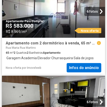
6 fotos
Apartamento
·
Para Comprar
R$ 583.000
Nova oferta
R$ 8.969/m²
Apartamento com 2 dormitórios à venda, 65 m² por R$ 583.000,00 Jardim Oriente São José dos Campo
Rua Maria Rua Martins
65
m²
2
Quartos
2
Banheiros
Apartamento
·
Garagem
·
Academia
·
Elevador
·
Churrasqueira
·
Sala de jogos
Infos do anúncio
Nova oferta
por
Imovelweb
6 fotos