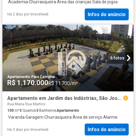
·
Academia
·
Churrasqueira
·
Área das crianças
·
Sala de jogos
Infos do anúncio
Há 2 dias
por
Imovelweb
6 fotos
Apartamento
·
Para Comprar
R$ 1.170.000
R$ 11.700/m²
Apartamento em Jardim das Indústrias, São José dos Campos/SP de 100m² 3 quartos à venda por R$ 1.170
Rua Maria Rua Martins
100
m²
3
Quartos
3
Banheiros
Apartamento
·
Varanda
·
Garagem
·
Churrasqueira
·
Área de serviço
·
Alarme
Infos do anúncio
Há 3 dias
por
Imovelweb