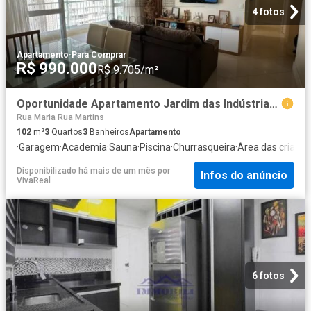
4 fotos
Apartamento
·
Para Comprar
R$ 990.000
R$ 9.705/m²
Oportunidade Apartamento Jardim das Indústrias Residencial Grand Splendor 3 Dormitórios 10
Rua Maria Rua Martins
102
m²
3
Quartos
3
Banheiros
Apartamento
·
Garagem
·
Academia
·
Sauna
·
Piscina
·
Churrasqueira
·
Área das crianç
Disponibilizado há mais de um mês
por
Infos do anúncio
VivaReal
6 fotos