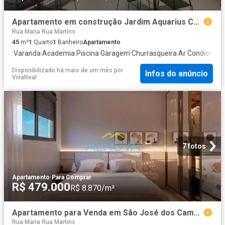
Apartamento em construção Jardim Aquarius Condomínio Quadria Aquarius 1 Dormitório 45m²
Rua Maria Rua Martins
45
m²
1
Quarto
1
Banheiro
Apartamento
·
Varanda
·
Academia
·
Piscina
·
Garagem
·
Churrasqueira
·
Ar Condiciona
Disponibilizado há mais de um mês
por
Infos do anúncio
VivaReal
7 fotos
Apartamento
·
Para Comprar
R$ 479.000
R$ 8.870/m²
Apartamento para Venda em São José dos Campos/SP Jardim das Indústrias 2 Quartos
Rua Maria Rua Martins