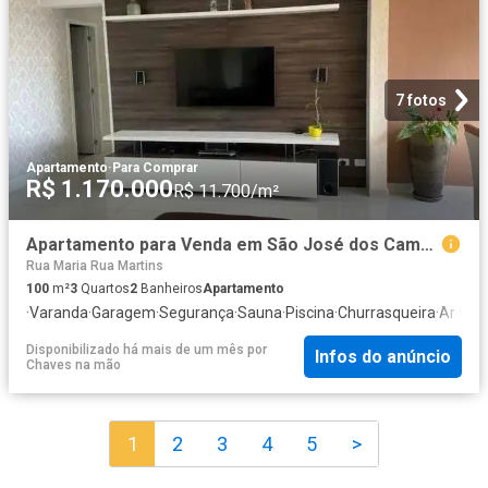
7 fotos
Apartamento
·
Para Comprar
R$ 1.170.000
R$ 11.700/m²
Apartamento para Venda em São José dos Campos/SP Jardim das Indústrias 3 Quartos
Rua Maria Rua Martins
100
m²
3
Quartos
2
Banheiros
Apartamento
·
Varanda
·
Garagem
·
Segurança
·
Sauna
·
Piscina
·
Churrasqueira
·
Ar Con
Disponibilizado há mais de um mês
por
Infos do anúncio
Chaves na mão
1
2
3
4
5
>