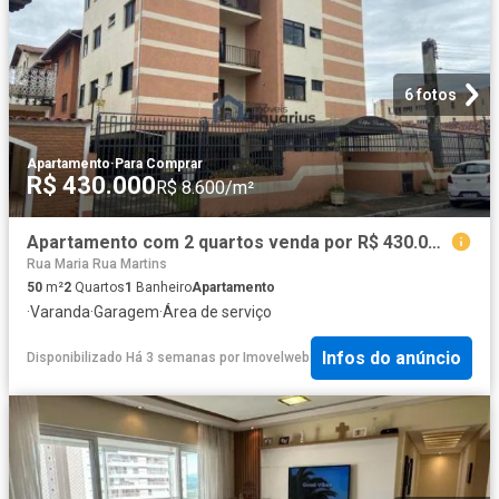
6 fotos
Apartamento
·
Para Comprar
R$ 430.000
R$ 8.600/m²
Apartamento com 2 quartos venda por R$ 430.000 ou aluguel por R$ 2.600/mês Jardim das Indústrias
Rua Maria Rua Martins
50
m²
2
Quartos
1
Banheiro
Apartamento
·
Varanda
·
Garagem
·
Área de serviço
Infos do anúncio
Disponibilizado Há 3 semanas
por
Imovelweb