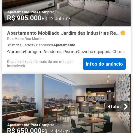
Apartamento
·
Para Comprar
R$ 905.000
R$ 12.066/m²
Apartamento Mobiliado Jardim das Industrias Residencial Splendor Garden 2 Dormitórios 75m²
Rua Maria Rua Martins
75
m²
2
Quartos
2
Banheiros
Apartamento
·
Varanda
·
Garagem
·
Academia
·
Piscina
·
Cozinha equipada
·
Churrasqu
Disponibilizado há mais de um mês
por
Infos do anúncio
Imovelweb
4 fotos
Apartamento
·
Para Comprar
R$ 650.000
R$ 14.444/m²