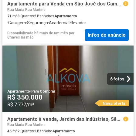
Apartamento para Venda em São José dos Campos/SP Jardim Oriente 3 Quartos
Rua Maria Rua Martins
71
m²
3
Quartos
2
Banheiros
Apartamento
·
Garagem
·
Segurança
·
Academia
·
Elevador
Disponibilizado há mais de um mês
por
Infos do anúncio
Chaves na mão
6 fotos
Apartamento
·
Para Comprar
R$ 350.000
Nova oferta
R$ 7.777/m²
Apartamento à venda, Jardim das Indústrias, São José dos Campos, SP
Rua Maria Rua Martins
45
m²
2
Quartos
1
Banheiro
Apartamento