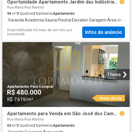
Oportunidade Apartamento Jardim das Indústrias Edifício Piazza San Marco 3 Dormitórios 94
Rua Maria Rua Martins
94
m²
3
Quartos
2
Banheiros
Apartamento
·
Varanda
·
Academia
·
Sauna
·
Piscina
·
Elevador
·
Garagem
·
Área de serv
Disponibilizado há mais de um mês
por
Infos do anúncio
Imovelweb
7 fotos
Apartamento
·
Para Comprar
R$ 480.000
Nova oferta
R$ 7.619/m²
Apartamento para Venda em São José dos Campos/SP Jardim Oriente 2 Quartos
Rua Maria Rua Martins
63
m²
2
Quartos
2
Banheiros
Apartamento
·
Varanda
·
Garagem
·
Área verde