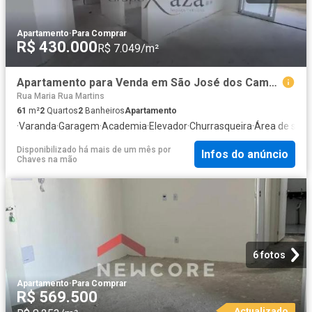
Apartamento
·
Para Comprar
R$ 430.000
R$ 7.049/m²
Apartamento para Venda em São José dos Campos/SP Jardim Oriente 2 Quartos
Rua Maria Rua Martins
61
m²
2
Quartos
2
Banheiros
Apartamento
·
Varanda
·
Garagem
·
Academia
·
Elevador
·
Churrasqueira
·
Área de serv
Disponibilizado há mais de um mês
por
Infos do anúncio
Chaves na mão
6 fotos
Apartamento
·
Para Comprar
R$ 569.500
Actualizado