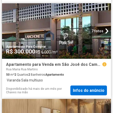
7 fotos
Apartamento
·
Para Comprar
R$ 300.000
R$ 6.000/m²
Apartamento para Venda em São José dos Campos/SP Cidade Morumbi 2 Quartos
Rua Maria Rua Martins
50
m²
2
Quartos
2
Banheiros
Apartamento
·
Varanda
·
Sala multiuso
Disponibilizado há mais de um mês
por
Infos do anúncio
Chaves na mão