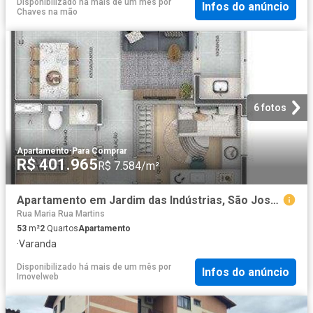
Disponibilizado há mais de um mês
por
Infos do anúncio
Chaves na mão
6 fotos
Apartamento
·
Para Comprar
R$ 401.965
R$ 7.584/m²
Apartamento em Jardim das Indústrias, São José dos Campos/SP de 0m² 2 quartos à venda por R$ 401.965
Rua Maria Rua Martins
53
m²
2
Quartos
Apartamento
·
Varanda
Disponibilizado há mais de um mês
por
Infos do anúncio
Imovelweb