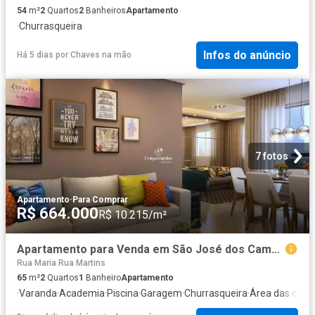
54
m²
2
Quartos
2
Banheiros
Apartamento
·
Churrasqueira
Infos do anúncio
Há 5 dias
por
Chaves na mão
7 fotos
Apartamento
·
Para Comprar
R$ 664.000
R$ 10.215/m²
Apartamento para Venda em São José dos Campos/SP Conjunto Residencial Trinta e Um de Março 2 Quartos
Rua Maria Rua Martins
65
m²
2
Quartos
1
Banheiro
Apartamento
·
Varanda
·
Academia
·
Piscina
·
Garagem
·
Churrasqueira
·
Área das cria