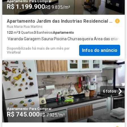
Apartamento
·
Para Comprar
R$ 1.199.900
R$ 9.835/m²
Apartamento Jardim das Industrias Residencial Grand Splendor 3 Dormitórios 122m²
Rua Maria Rua Martins
122
m²
3
Quartos
3
Banheiros
Apartamento
·
Varanda
·
Garagem
·
Sauna
·
Piscina
·
Churrasqueira
·
Área das crianças
·
Disponibilizado há mais de um mês
por
Infos do anúncio
VivaReal
6 fotos
Apartamento
·
Para Comprar
R$ 745.000
R$ 7.925/m²