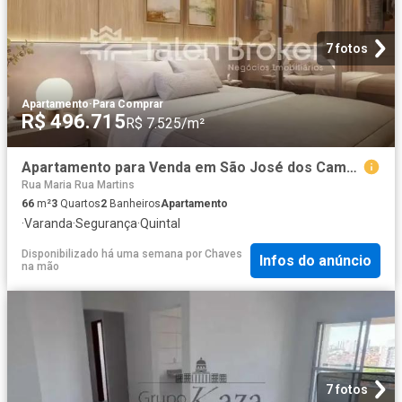
7 fotos
Apartamento
·
Para Comprar
R$ 496.715
R$ 7.525/m²
Apartamento para Venda em São José dos Campos/SP Jardim das Indústrias 3 Quartos
Rua Maria Rua Martins
66
m²
3
Quartos
2
Banheiros
Apartamento
·
Varanda
·
Segurança
·
Quintal
Disponibilizado há uma semana
por
Chaves
Infos do anúncio
na mão
7 fotos