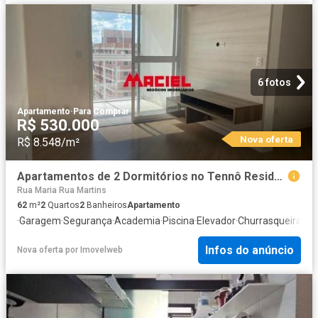
6 fotos
Apartamento
·
Para Comprar
R$ 530.000
Nova oferta
R$ 8.548/m²
Apartamentos de 2 Dormitórios no Tennô Residencial com Lazer Completo
Rua Maria Rua Martins
62
m²
2
Quartos
2
Banheiros
Apartamento
·
Garagem
·
Segurança
·
Academia
·
Piscina
·
Elevador
·
Churrasqueira
·
Áre
Infos do anúncio
Nova oferta
por
Imovelweb