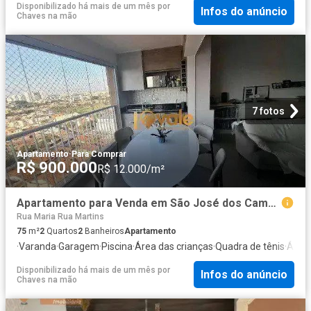
Disponibilizado há mais de um mês
por
Infos do anúncio
Chaves na mão
7 fotos
Apartamento
·
Para Comprar
R$ 900.000
R$ 12.000/m²
Apartamento para Venda em São José dos Campos/SP Jardim das Indústrias 2 Quartos
Rua Maria Rua Martins
75
m²
2
Quartos
2
Banheiros
Apartamento
·
Varanda
·
Garagem
·
Piscina
·
Área das crianças
·
Quadra de tênis
·
Área 
Disponibilizado há mais de um mês
por
Infos do anúncio
Chaves na mão