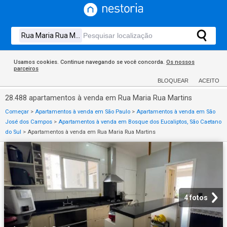
Usamos cookies. Continue navegando se você concorda.
Os nossos
parceiros
BLOQUEAR
ACEITO
28.488 apartamentos à venda em Rua Maria Rua Martins
Começar
>
Apartamentos à venda em São Paulo
>
Apartamentos à venda em São
José dos Campos
>
Apartamentos à venda em Bosque dos Eucaliptos, São Caetano
do Sul
>
Apartamentos à venda em Rua Maria Rua Martins
4 fotos