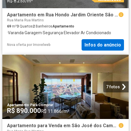
R$ 8.253/m²
Apartamento em Rua Hondo Jardim Oriente São José dos Campos/SP
Rua Maria Rua Martins
69
m²
3
Quartos
2
Banheiros
Apartamento
·
Varanda
·
Garagem
·
Segurança
·
Elevador
·
Ar Condicionado
Infos do anúncio
Nova oferta
por
Imovelweb
7 fotos
Apartamento
·
Para Comprar
R$ 890.000
R$ 11.866/m²
Apartamento para Venda em São José dos Campos/SP Jardim das Indústrias 2 Quartos