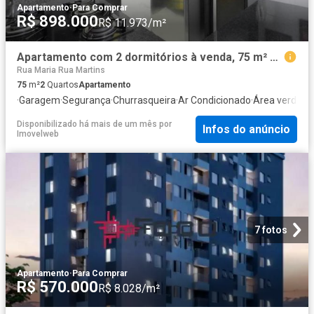
Apartamento
·
Para Comprar
R$ 898.000
R$ 11.973/m²
Apartamento com 2 dormitórios à venda, 75 m² por R$ 898.000,00 Jardim das Indústrias São José do
Rua Maria Rua Martins
75
m²
2
Quartos
Apartamento
·
Garagem
·
Segurança
·
Churrasqueira
·
Ar Condicionado
·
Área verde
·
A
Disponibilizado há mais de um mês
por
Infos do anúncio
Imovelweb
7 fotos
Apartamento
·
Para Comprar
R$ 570.000
R$ 8.028/m²