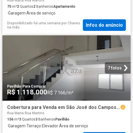
Rua Maria Rua Martins
75
m²
2
Quartos
2
Banheiros
Apartamento
·
Garagem
·
Área de serviço
Disponibilizado há uma semana
por
Chaves
Infos do anúncio
na mão
7 fotos
Pavilhão
·
Para Comprar
R$ 1.118.000
R$ 7.166/m²
Cobertura para Venda em São José dos Campos/SP Conjunto Residencial Trinta e Um de Março 3 Quartos
Rua Maria Rua Martins
156
m²
3
Quartos
3
Banheiros
Pavilhão
·
Garagem
·
Terraço
·
Elevador
·
Área de serviço