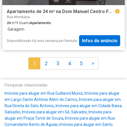
Apartamento de 24 m² na Dom Manuel Centro Fortaleza CE, aluguel por R$ 500/mês
Rua Mombaça
24
m²
1
Quarto
Apartamento
·
Garagem
Infos do anúncio
Disponibilizado há uma semana
por
Rentola
1
2
3
4
5
>
Pesquisas relacionadas
Imóveis para alugar em Rua Guillared Muniz
,
Imóveis para alugar
em Largo Santo Antônio Além do Carmo
,
Imóveis para alugar em
Rua Direita de Sato Antonio
,
Imóveis para alugar em Cidade Baixa,
Salvador
,
Imóveis para alugar em Sé, Salvador
,
Imóveis para
alugar em Praça Tomé de Souza
,
Imóveis para alugar em Rua
Comandante Bento de Aguiar
,
Imóveis para alugar em Santo