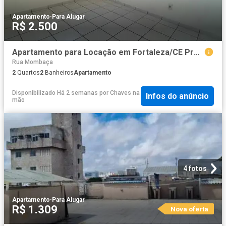
Apartamento
·
Para Alugar
R$ 2.500
Apartamento para Locação em Fortaleza/CE Praia de Iracema 2 Quartos
Rua Mombaça
2
Quartos
2
Banheiros
Apartamento
Disponibilizado Há 2 semanas
por
Chaves na
Infos do anúncio
mão
4 fotos
Apartamento
·
Para Alugar
R$ 1.309
Nova oferta