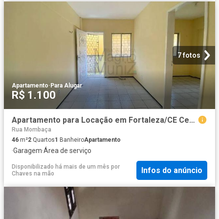
7 fotos
Apartamento
·
Para Alugar
R$ 1.100
Apartamento para Locação em Fortaleza/CE Centro 2 Quartos
Rua Mombaça
46
m²
2
Quartos
1
Banheiro
Apartamento
·
Garagem
·
Área de serviço
Disponibilizado há mais de um mês
por
Infos do anúncio
Chaves na mão