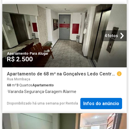
4 fotos
Apartamento
·
Para Alugar
R$ 2.500
Apartamento de 68 m² na Gonçalves Ledo Centro Fortaleza CE, aluguel por R$ 2.500/mês
Rua Mombaça
68
m²
3
Quartos
Apartamento
·
Varanda
·
Segurança
·
Garagem
·
Alarme
Infos do anúncio
Disponibilizado há uma semana
por
Rentola