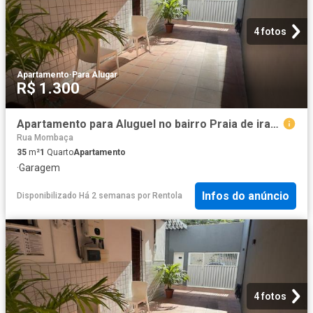
4 fotos
Apartamento
·
Para Alugar
R$ 1.300
Apartamento para Aluguel no bairro Praia de iracema
Rua Mombaça
35
m²
1
Quarto
Apartamento
·
Garagem
Infos do anúncio
Disponibilizado Há 2 semanas
por
Rentola
4 fotos