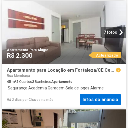
7 fotos
Apartamento
·
Para Alugar
R$ 2.300
Actualizado
Apartamento para Locação em Fortaleza/CE Centro 2 Quartos
Rua Mombaça
45
m²
2
Quartos
2
Banheiros
Apartamento
·
Segurança
·
Academia
·
Garagem
·
Sala de jogos
·
Alarme
Infos do anúncio
Há 2 dias
por
Chaves na mão