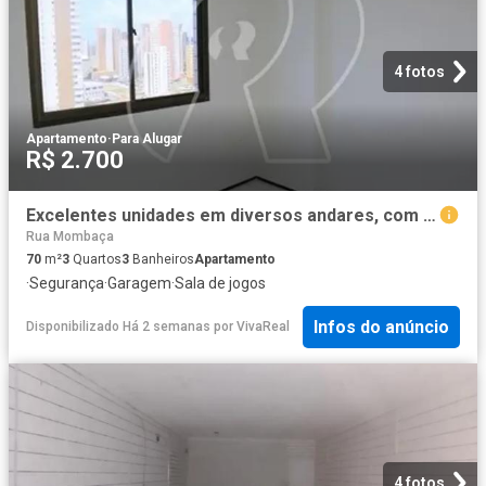
4 fotos
Apartamento
·
Para Alugar
R$ 2.700
Excelentes unidades em diversos andares, com guarita, salão de festas, 03 quartos. Sendo uma suíte p
Rua Mombaça
70
m²
3
Quartos
3
Banheiros
Apartamento
·
Segurança
·
Garagem
·
Sala de jogos
Infos do anúncio
Disponibilizado Há 2 semanas
por
VivaReal
4 fotos