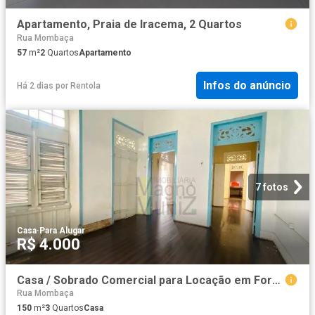
Apartamento, Praia de Iracema, 2 Quartos
Rua Mombaça
57
m²
2
Quartos
Apartamento
Infos do anúncio
Há 2 dias
por
Rentola
7 fotos
Casa
·
Para Alugar
R$ 4.000
Casa / Sobrado Comercial para Locação em Fortaleza/CE Centro 3 Quartos
Rua Mombaça
150
m²
3
Quartos
Casa