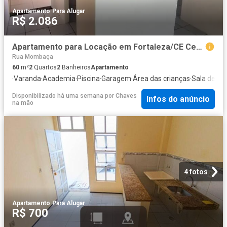
Apartamento
·
Para Alugar
R$ 2.086
Apartamento para Locação em Fortaleza/CE Centro 2 Quartos
Rua Mombaça
60
m²
2
Quartos
2
Banheiros
Apartamento
·
Varanda
·
Academia
·
Piscina
·
Garagem
·
Área das crianças
·
Sala de jo
Disponibilizado há uma semana
por
Chaves
Infos do anúncio
na mão
4 fotos
Apartamento
·
Para Alugar
R$ 700