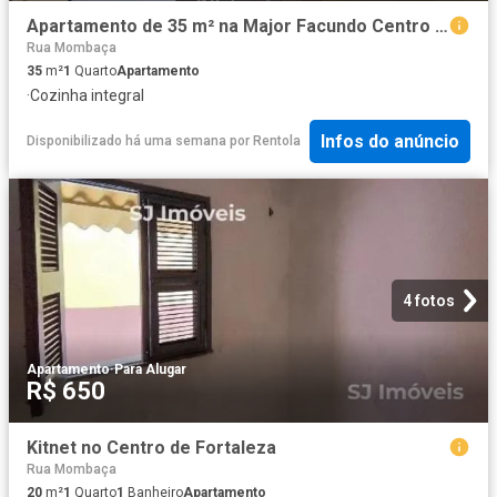
Apartamento de 35 m² na Major Facundo Centro Fortaleza CE, aluguel por R$ 700/mês
Rua Mombaça
35
m²
1
Quarto
Apartamento
·
Cozinha integral
Infos do anúncio
Disponibilizado há uma semana
por
Rentola
4 fotos
Apartamento
·
Para Alugar
R$ 650
Kitnet no Centro de Fortaleza
Rua Mombaça
20
m²
1
Quarto
1
Banheiro
Apartamento