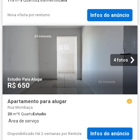
115
m²
3
Quartos
2
Banheiros
Casa
Infos do anúncio
Nova oferta
por
rentumo
4 fotos
Estudio
·
Para Alugar
R$ 650
Apartamento para alugar
Rua Mombaça
20
m²
1
Quarto
Estudio
·
Área de serviço
Infos do anúncio
Disponibilizado Há 2 semanas
por
Rentola