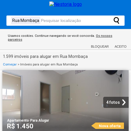
Usamos cookies. Continue navegando se você concorda.
Os nossos
parceiros
BLOQUEAR
ACEITO
1.599 imóveis para alugar em Rua Mombaça
Começar
>
Imóveis para alugar em Rua Mombaça
4 fotos
Apartamento
·
Para Alugar
R$ 1.450
Nova oferta