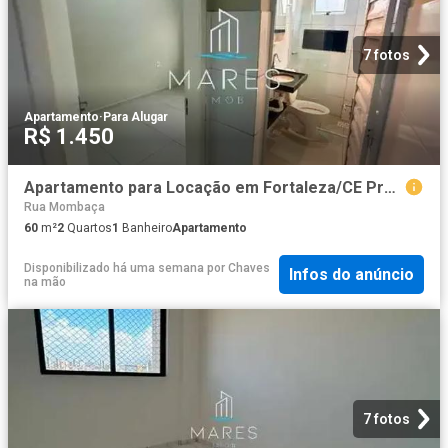
7 fotos
Apartamento
·
Para Alugar
R$ 1.450
Apartamento para Locação em Fortaleza/CE Praia de Iracema 2 Quartos
Rua Mombaça
60
m²
2
Quartos
1
Banheiro
Apartamento
Disponibilizado há uma semana
por
Chaves
Infos do anúncio
na mão
7 fotos