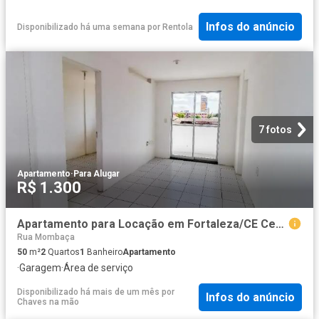
Infos do anúncio
Disponibilizado há uma semana
por
Rentola
7 fotos
Apartamento
·
Para Alugar
R$ 1.300
Apartamento para Locação em Fortaleza/CE Centro 2 Quartos
Rua Mombaça
50
m²
2
Quartos
1
Banheiro
Apartamento
·
Garagem
·
Área de serviço
Disponibilizado há mais de um mês
por
Infos do anúncio
Chaves na mão