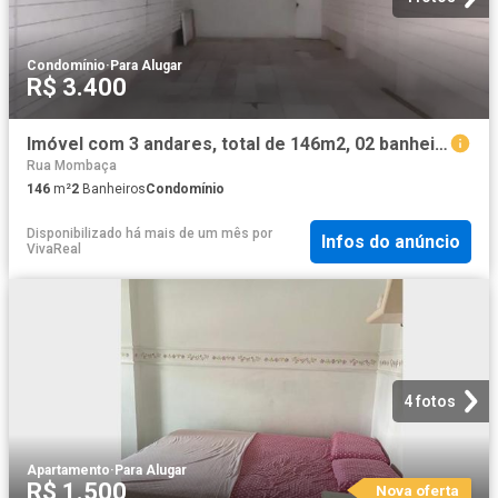
Condomínio
·
Para Alugar
R$ 3.400
Imóvel com 3 andares, total de 146m2, 02 banheiros, Centro, Fortaleza/CE
Rua Mombaça
146
m²
2
Banheiros
Condomínio
Disponibilizado há mais de um mês
por
Infos do anúncio
VivaReal
4 fotos
Apartamento
·
Para Alugar
R$ 1.500
Nova oferta