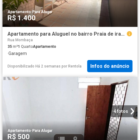
Apartamento
·
Para Alugar
R$ 1.400
Apartamento para Aluguel no bairro Praia de iracema
Rua Mombaça
35
m²
1
Quarto
Apartamento
·
Garagem
Infos do anúncio
Disponibilizado Há 2 semanas
por
Rentola
4 fotos
Apartamento
·
Para Alugar
R$ 500