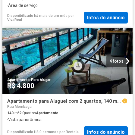
·
Área de serviço
Disponibilizado há mais de um mês
por
Infos do anúncio
VivaReal
4 fotos
Apartamento
·
Para Alugar
R$ 4.800
Apartamento para Aluguel com 2 quartos, 140 m² por R$ 4.800
Rua Mombaça
140
m²
2
Quartos
Apartamento
·
Vista panorâmica
Infos do anúncio
Disponibilizado Há 0 semanas
por
Rentola