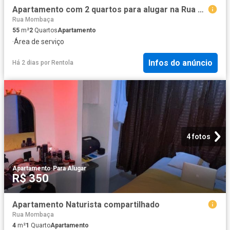
Apartamento com 2 quartos para alugar na Rua Princesa Isabel, 27, Centro, Fortaleza
Rua Mombaça
55
m²
2
Quartos
Apartamento
·
Área de serviço
Infos do anúncio
Há 2 dias
por
Rentola
4 fotos
Apartamento
·
Para Alugar
R$ 350
Apartamento Naturista compartilhado
Rua Mombaça
4
m²
1
Quarto
Apartamento