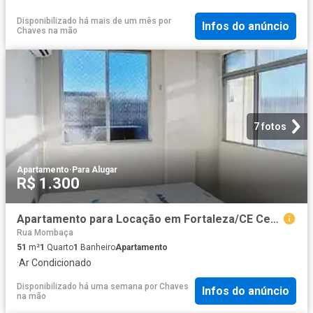
Disponibilizado há mais de um mês
por
Infos do anúncio
Chaves na mão
7 fotos
Apartamento
·
Para Alugar
R$ 1.300
Apartamento para Locação em Fortaleza/CE Centro 1 Quartos
Rua Mombaça
51
m²
1
Quarto
1
Banheiro
Apartamento
·
Ar Condicionado
Disponibilizado há uma semana
por
Chaves
Infos do anúncio
na mão