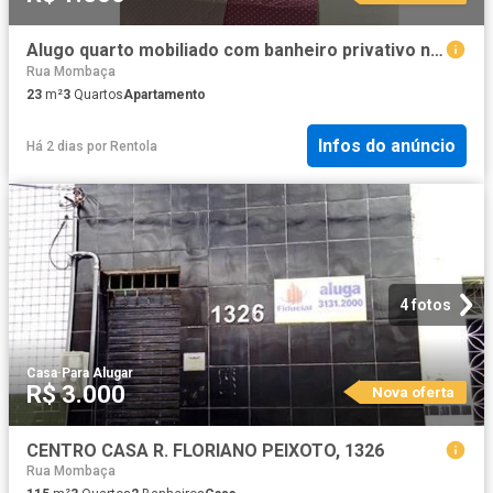
Alugo quarto mobiliado com banheiro privativo no Meireles
Rua Mombaça
23
m²
3
Quartos
Apartamento
Infos do anúncio
Há 2 dias
por
Rentola
4 fotos
Casa
·
Para Alugar
R$ 3.000
Nova oferta
CENTRO CASA R. FLORIANO PEIXOTO, 1326
Rua Mombaça