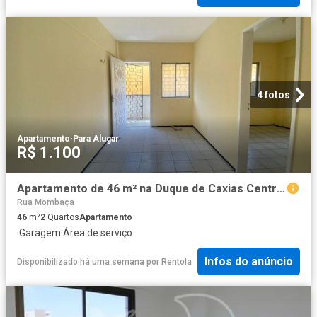
4 fotos
Apartamento
·
Para Alugar
R$ 1.100
Apartamento de 46 m² na Duque de Caxias Centro Fortaleza CE, aluguel por R$ 1.100/mês
Rua Mombaça
46
m²
2
Quartos
Apartamento
·
Garagem
·
Área de serviço
Infos do anúncio
Disponibilizado há uma semana
por
Rentola