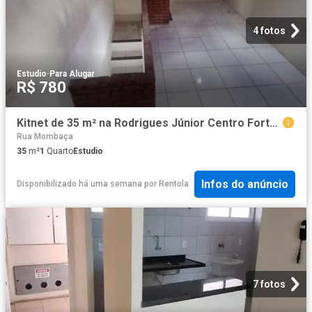
4 fotos
Estudio
·
Para Alugar
R$ 780
Kitnet de 35 m² na Rodrigues Júnior Centro Fortaleza CE, aluguel por R$ 780/mês
Rua Mombaça
35
m²
1
Quarto
Estudio
Infos do anúncio
Disponibilizado há uma semana
por
Rentola
7 fotos