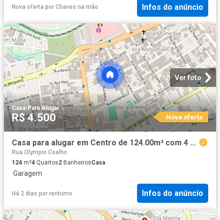
Infos do anúncio
Nova oferta
por
Chaves na mão
Ver foto
Casa
·
Para Alugar
R$ 4.500
Nova oferta
Casa para alugar em Centro de 124.00m² com 4 Quartos, 1 Suite e 2 Garagens
Rua Olympio Coelho
124
m²
4
Quartos
2
Banheiros
Casa
·
Garagem
Infos do anúncio
Há 2 dias
por
rentumo