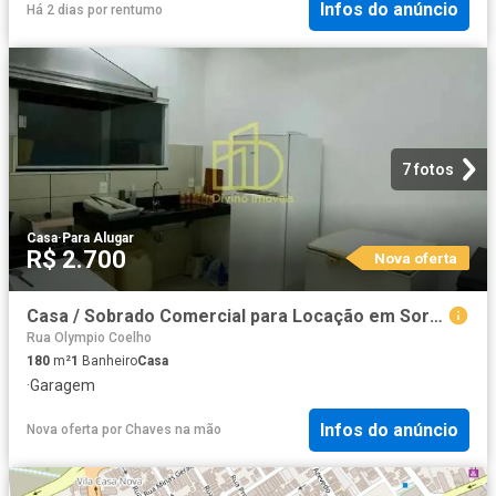
Infos do anúncio
Há 2 dias
por
rentumo
7 fotos
Casa
·
Para Alugar
R$ 2.700
Nova oferta
Casa / Sobrado Comercial para Locação em Sorocaba/SP Conjunto Habitacional Júlio de Mesquita Filho
Rua Olympio Coelho
180
m²
1
Banheiro
Casa
·
Garagem
Infos do anúncio
Nova oferta
por
Chaves na mão