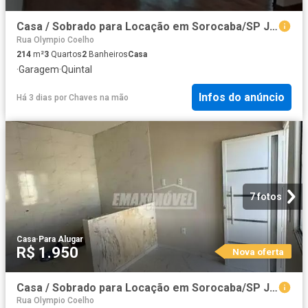
Casa / Sobrado para Locação em Sorocaba/SP Jardim Piratininga 3 Quartos
Rua Olympio Coelho
214
m²
3
Quartos
2
Banheiros
Casa
·
Garagem
·
Quintal
Infos do anúncio
Há 3 dias
por
Chaves na mão
7 fotos
Casa
·
Para Alugar
R$ 1.950
Nova oferta
Casa / Sobrado para Locação em Sorocaba/SP Jardim Vergínia 2 Quartos
Rua Olympio Coelho