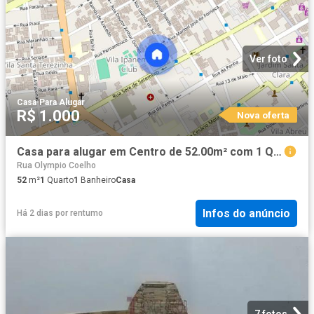
Ver foto
Casa
·
Para Alugar
R$ 1.000
Nova oferta
Casa para alugar em Centro de 52.00m² com 1 Quarto
Rua Olympio Coelho
52
m²
1
Quarto
1
Banheiro
Casa
Infos do anúncio
Há 2 dias
por
rentumo
7 fotos