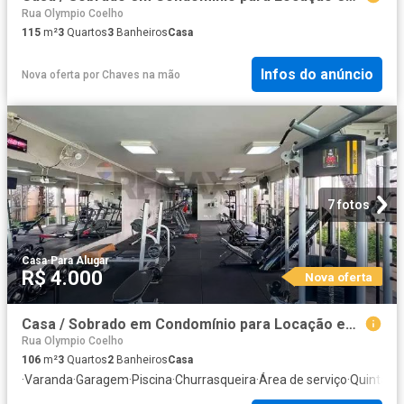
Rua Olympio Coelho
115
m²
3
Quartos
3
Banheiros
Casa
Infos do anúncio
Nova oferta
por
Chaves na mão
7 fotos
Casa
·
Para Alugar
R$ 4.000
Nova oferta
Casa / Sobrado em Condomínio para Locação em Sorocaba/SP Vila Rica 3 Quartos
Rua Olympio Coelho
106
m²
3
Quartos
2
Banheiros
Casa
·
Varanda
·
Garagem
·
Piscina
·
Churrasqueira
·
Área de serviço
·
Quintal
·
S