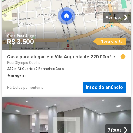
Ver foto
Casa
·
Para Alugar
R$ 3.500
Nova oferta
Casa para alugar em Vila Augusta de 220.00m² com 3 Quartos, 1 Suite e 6 Garagens
Rua Olympio Coelho
220
m²
3
Quartos
2
Banheiros
Casa
·
Garagem
Infos do anúncio
Há 2 dias
por
rentumo
7 fotos