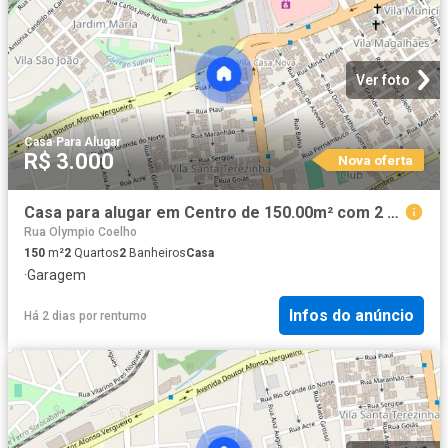
Ver foto
Casa
·
Para Alugar
R$ 3.000
Nova oferta
Casa para alugar em Centro de 150.00m² com 2 Quartos e 1 Garagem
Rua Olympio Coelho
150
m²
2
Quartos
2
Banheiros
Casa
·
Garagem
Infos do anúncio
Há 2 dias
por
rentumo