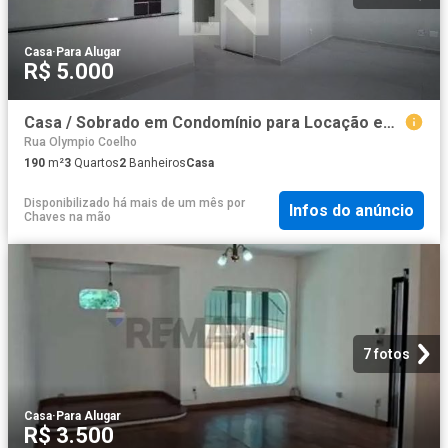
Casa
·
Para Alugar
R$ 5.000
Casa / Sobrado em Condomínio para Locação em Sorocaba/SP Jardim Eucalíptos 3 Quartos
Rua Olympio Coelho
190
m²
3
Quartos
2
Banheiros
Casa
Disponibilizado há mais de um mês
por
Infos do anúncio
Chaves na mão
7 fotos
Casa
·
Para Alugar
R$ 3.500