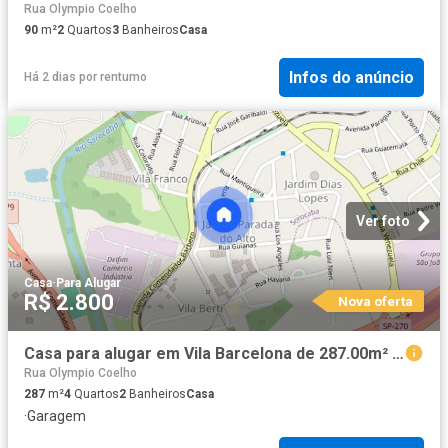
Rua Olympio Coelho
90
m²
2
Quartos
3
Banheiros
Casa
Infos do anúncio
Há 2 dias
por
rentumo
Ver foto
Casa
·
Para Alugar
R$ 2.800
Nova oferta
Casa para alugar em Vila Barcelona de 287.00m² com 4 Quartos, 1 Suite e 1 Garagem
Rua Olympio Coelho
287
m²
4
Quartos
2
Banheiros
Casa
·
Garagem