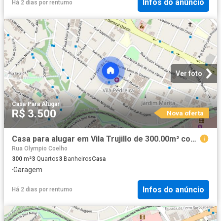
Infos do anúncio
Há 2 dias
por
rentumo
Ver foto
Casa
·
Para Alugar
R$ 3.500
Nova oferta
Casa para alugar em Vila Trujillo de 300.00m² com 3 Quartos, 1 Suite e 4 Garagens
Rua Olympio Coelho
300
m²
3
Quartos
3
Banheiros
Casa
·
Garagem
Infos do anúncio
Há 2 dias
por
rentumo