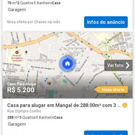
70
m²
2
Quartos
1
Banheiro
Casa
·
Garagem
Infos do anúncio
Nova oferta
por
Chaves na mão
Ver foto
Casa
·
Para Alugar
R$ 5.200
Nova oferta
Casa para alugar em Mangal de 288.00m² com 3 Quartos, 3 Suites e 3 Garagens
Rua Olympio Coelho
288
m²
3
Quartos
1
Banheiro
Casa
·
Garagem