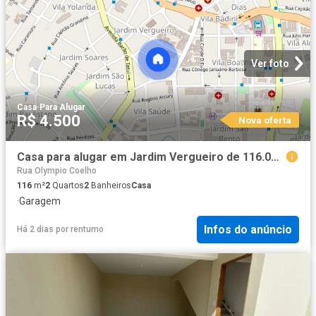
Ver foto
Casa
·
Para Alugar
R$ 4.500
Nova oferta
Casa para alugar em Jardim Vergueiro de 116.00m² com 2 Quartos e 2 Garagens
Rua Olympio Coelho
116
m²
2
Quartos
2
Banheiros
Casa
·
Garagem
Infos do anúncio
Há 2 dias
por
rentumo