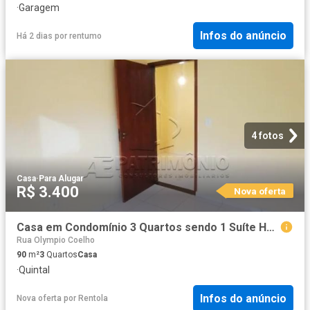
·
Garagem
Infos do anúncio
Há 2 dias
por
rentumo
4 fotos
Casa
·
Para Alugar
R$ 3.400
Nova oferta
Casa em Condomínio 3 Quartos sendo 1 Suíte Horto Florestal 1 90m²
Rua Olympio Coelho
90
m²
3
Quartos
Casa
·
Quintal
Infos do anúncio
Nova oferta
por
Rentola