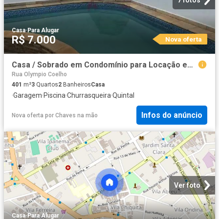
Casa
·
Para Alugar
R$ 7.000
Nova oferta
Casa / Sobrado em Condomínio para Locação em Sorocaba/SP Itapeva 3 Quartos
Rua Olympio Coelho
401
m²
3
Quartos
2
Banheiros
Casa
·
Garagem
·
Piscina
·
Churrasqueira
·
Quintal
Infos do anúncio
Nova oferta
por
Chaves na mão
Ver foto
Casa
·
Para Alugar