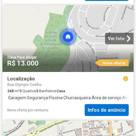
Ver foto
Casa
·
Para Alugar
R$ 13.000
Nova oferta
Localização
Rua Olympio Coelho
248
m²
3
Quartos
5
Banheiros
Casa
·
Garagem
·
Segurança
·
Piscina
·
Churrasqueira
·
Área de serviço
·
Alarm
Infos do anúncio
Nova oferta
por
rentumo