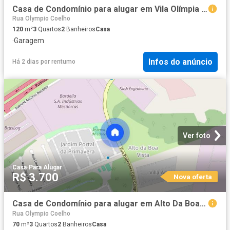
Casa de Condomínio para alugar em Vila Olímpia de 120.00m² com 3 Quartos, 1 Suite e 2 Garagens
Rua Olympio Coelho
120
m²
3
Quartos
2
Banheiros
Casa
·
Garagem
Infos do anúncio
Há 2 dias
por
rentumo
Ver foto
Casa
·
Para Alugar
R$ 3.700
Nova oferta
Casa de Condomínio para alugar em Alto Da Boa Vista de 70.00m² com 3 Quartos, 1 Suite e 2 Garagens
Rua Olympio Coelho
70
m²
3
Quartos
2
Banheiros
Casa