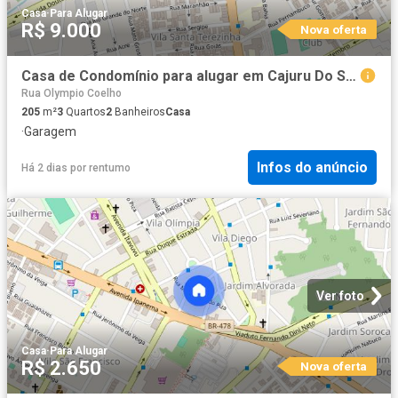
Casa
·
Para Alugar
R$ 9.000
Nova oferta
Casa de Condomínio para alugar em Cajuru Do Sul de 205.00m² com 3 Quartos, 1 Suite e 4 Garagens
Rua Olympio Coelho
205
m²
3
Quartos
2
Banheiros
Casa
·
Garagem
Infos do anúncio
Há 2 dias
por
rentumo
Ver foto
Casa
·
Para Alugar
R$ 2.650
Nova oferta