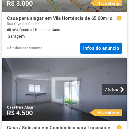
R$ 3.000
Nova oferta
Casa para alugar em Vila Hortência de 65.00m² com 4 Quartos e 1 Garagem
Rua Olympio Coelho
65
m²
4
Quartos
2
Banheiros
Casa
·
Garagem
Infos do anúncio
Há 2 dias
por
rentumo
7 fotos
Casa
·
Para Alugar
R$ 4.500
Nova oferta
Casa / Sobrado em Condomínio para Locação em Votorantim/SP Jardim Tatiana 3 Quartos