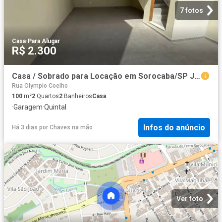
7 fotos
Casa
·
Para Alugar
R$ 2.300
Casa / Sobrado para Locação em Sorocaba/SP Jardim Piratininga 2 Quartos
Rua Olympio Coelho
100
m²
2
Quartos
2
Banheiros
Casa
·
Garagem
·
Quintal
Infos do anúncio
Há 3 dias
por
Chaves na mão
Ver foto