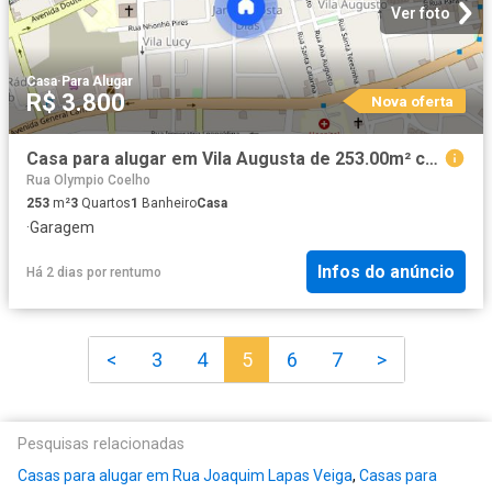
Ver foto
Casa
·
Para Alugar
R$ 3.800
Nova oferta
Casa para alugar em Vila Augusta de 253.00m² com 3 Quartos, 3 Suites e 4 Garagens
Rua Olympio Coelho
253
m²
3
Quartos
1
Banheiro
Casa
·
Garagem
Infos do anúncio
Há 2 dias
por
rentumo
<
3
4
5
6
7
>
Pesquisas relacionadas
Casas para alugar em Rua Joaquim Lapas Veiga
,
Casas para